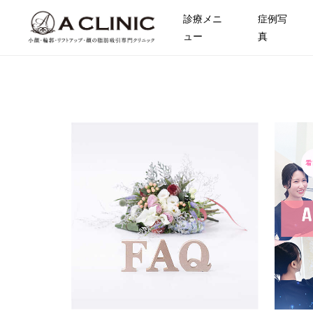
診療メニ
症例写
ュー
真