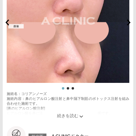
施術名：コリアンノーズ
施術内容：鼻のヒアルロン酸注射と鼻中隔下制筋のボトックス注射を組み
合わせた施術です。
[鼻のヒアルロン酸注射]
ヒアルロン酸を鼻に注入することで、鼻の形を整える施術です。
[鼻中隔下制筋のボトックス注射]
ボツリヌス菌から抽出されるタンパク質を注入し鼻先を下に引っ張る鼻中
隔下制筋の働きを抑えることで、鼻先を上向きにする施術です。
施術時間：約15分程