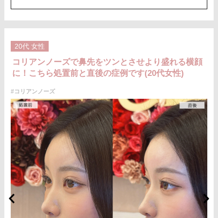
笑気麻酔 3,300円(税込)
20代
女性
コリアンノーズで鼻先をツンとさせより盛れる横顔
に！こちら処置前と直後の症例です(20代女性)
#コリアンノーズ