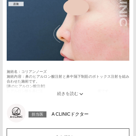
施術名：コリアンノーズ
施術内容：鼻のヒアルロン酸注射と鼻中隔下制筋のボトックス注射を組み
合わせた施術です。
[鼻のヒアルロン酸注射]
ヒアルロン酸を鼻に注入することで、鼻の形を整える施術です。
[鼻中隔下制筋のボトックス注射]
ボツリヌス菌から抽出されるタンパク質を注入し鼻先を下に引っ張る鼻中
隔下制筋の働きを抑えることで、鼻先を上向きにする施術です。
施術時間：約15分程
A CLINICドクター
担当医
リスク、副作用：腫れ、赤み、内出血、痛み、突っ張り感などが生じるこ
とがございます。また、稀にアレルギー、細菌感染症、血管閉塞、頭痛な
どが生じることがございます。注入箇所を強く刺激するようなマッサージ
は1〜2週間ほどお控えください。ボトックス注入後は男性は3か月、女性
は2か月避妊して頂くようお願いします。