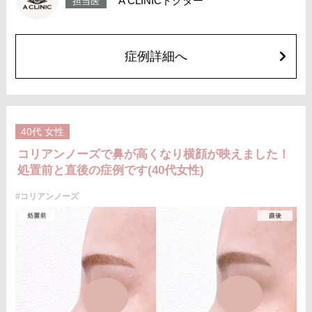
A CLINICドクター
担当医
リスク、副作用：腫れ、赤み、内出血、痛み、突っ張り感などが生じるこ
とがございます。また、稀にアレルギー、細菌感染症、血管閉塞、頭痛な
どが生じることがございます。注入箇所を強く刺激するようなマッサージ
は1〜2週間ほどお控えください。ボトックス注入後は男性は3か月、女性
は2か月避妊して頂くようお願いします。
症例詳細へ
費用：131,800円(税込)
笑気麻酔 3,300円(税込)
40代
女性
コリアンノーズで鼻が高くなり横顔が映えました！
処置前と直後の症例です(40代女性)
#コリアンノーズ