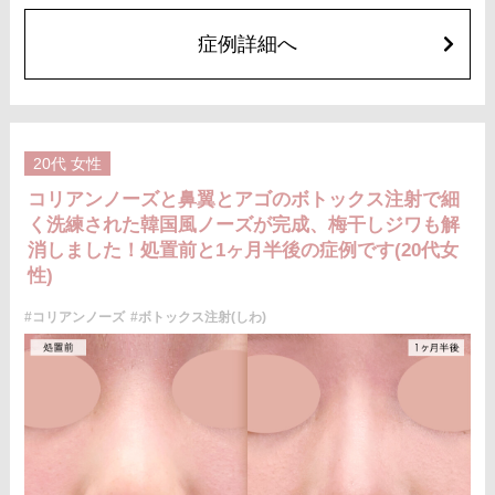
は1〜2週間ほどお控えください。ボトックス注入後は男性は3か月、女性
は2か月避妊して頂くようお願いします。
症例詳細へ
費用：131,800円(税込)
笑気麻酔 3,300円(税込)
20代
女性
コリアンノーズと鼻翼とアゴのボトックス注射で細
く洗練された韓国風ノーズが完成、梅干しジワも解
消しました！処置前と1ヶ月半後の症例です(20代女
性)
#コリアンノーズ
#ボトックス注射(しわ)