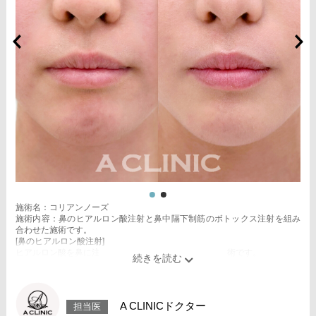
施術名：コリアンノーズ
施術内容：鼻のヒアルロン酸注射と鼻中隔下制筋のボトックス注射を組み
合わせた施術です。
[鼻のヒアルロン酸注射]
ヒアルロン酸を鼻に注入することで、鼻の形を整える施術です。
[鼻中隔下制筋のボトックス注射]
ボツリヌス菌から抽出されるタンパク質を注入し鼻先を下に引っ張る鼻中
隔下制筋の働きを抑えることで、鼻先を上向きにする施術です。
施術時間：約15分程
A CLINICドクター
担当医
リスク、副作用：腫れ、赤み、内出血、痛み、突っ張り感などが生じるこ