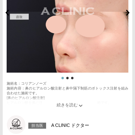
施術名：コリアンノーズ
施術内容：鼻のヒアルロン酸注射と鼻中隔下制筋のボトックス注射を組み
合わせた施術です。
[鼻のヒアルロン酸注射]
ヒアルロン酸を鼻に注入することで、鼻の形を整える施術です。
[鼻中隔下制筋のボトックス注射]
ボツリヌス菌から抽出されるタンパク質を注入し鼻先を下に引っ張る鼻中
隔下制筋の働きを抑えることで、鼻先を上向きにする施術です。
施術時間：約15分程
A CLINIC ドクター
担当医
リスク、副作用：腫れ、赤み、内出血、痛み、突っ張り感などが生じるこ
とがございます。また、稀にアレルギー、細菌感染症、血管閉塞、頭痛な