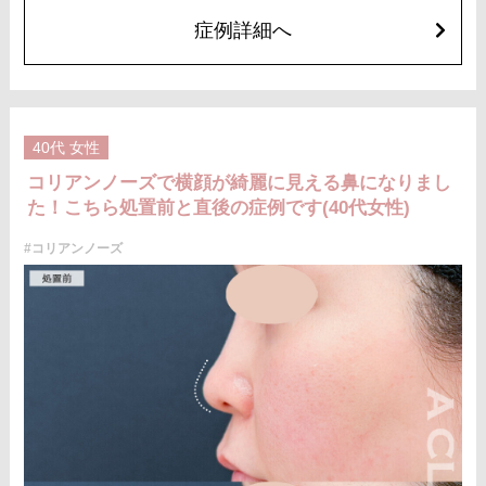
は1〜2週間ほどお控えください。ボトックス注入後は男性は3か月、女性
は2か月避妊して頂くようお願いします。
症例詳細へ
費用：131,800円(税込)
笑気麻酔 3,300円(税込)
40代
女性
コリアンノーズで横顔が綺麗に見える鼻になりまし
た！こちら処置前と直後の症例です(40代女性)
#コリアンノーズ