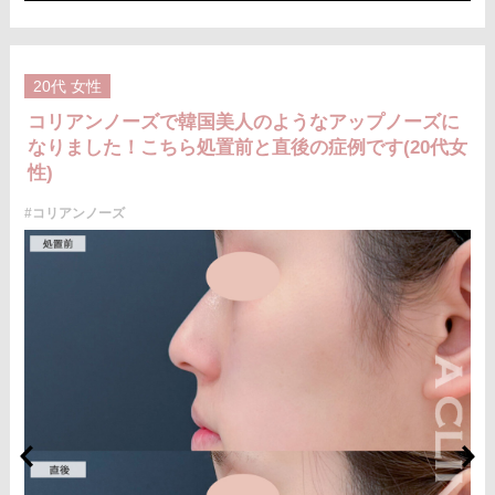
20代
女性
コリアンノーズで韓国美人のようなアップノーズに
なりました！こちら処置前と直後の症例です(20代女
性)
#コリアンノーズ