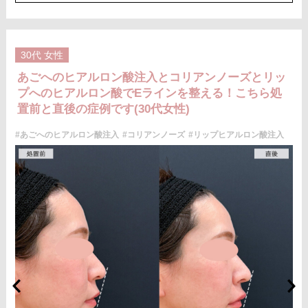
30代
女性
あごへのヒアルロン酸注入とコリアンノーズとリッ
プへのヒアルロン酸でEラインを整える！こちら処
置前と直後の症例です(30代女性)
#あごへのヒアルロン酸注入
#コリアンノーズ
#リップヒアルロン酸注入