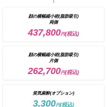
顔の横幅縮小術(脂肪吸引)
両側
437,800
(税込)
円
顔の横幅縮小術(脂肪吸引)
片側
262,700
(税込)
円
笑気麻酔(オプション)
3,300
(税込)
円