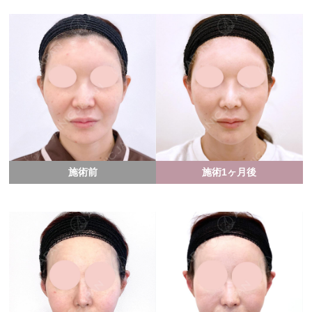
施術前
施術1ヶ月後