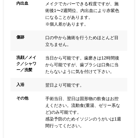
内出血
メイクでカバーできる程度ですが、施
術後1〜2週間位、内出血により赤紫色
になることがあります。
※個人差があります。
傷跡
口の中から施術を行うためほとんど目
立ちません。
洗顔／メイ
当日から可能です。歯磨きは12時間後
ク／シャワ
から可能ですが、歯ブラシは口角に当
ー／洗髪
たらないように気を付けて下さい。
入浴
翌日より可能です。
その他
手術当日、翌日は固形物の飲食はお控
えください。流動食(重湯、ゼリー系な
ど)のみ可能です。
感染予防のためイソジンのうがいは1週
間行ってください。