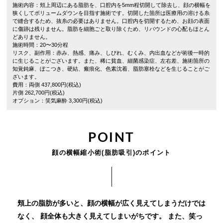
施術内容：頬上周辺にある脂肪を、口腔内を5mm程切開して除去し、顔の横幅を
狭くしてボリュームダウンを目指す施術です。切開した箇所は医療用の溶ける糸
で縫合するため、抜糸の必要はありません。口腔内を切開するため、お顔の表面
に傷跡は残りません。脂肪を細胞ごと取り除くため、リバウンドの心配もほとん
どありません。
施術時間：20〜30分程
リスク、副作用：赤み、熱感、痛み、しびれ、むくみ、内出血などが術後一時的
に生じることがございます。また、稀に貧血、細菌感染症、左右差、施術箇所の
知覚鈍麻、ぼこつき、硬結、瘢痕化、色素沈着、脂肪塞栓などを生じることがご
ざいます。
費用：両側 437,800円(税込)
片側 262,700円(税込)
オプション：笑気麻酔 3,300円(税込)
POINT
顔の横幅縮小術(脂肪吸引)のポイント
頬上の脂肪が多いと、顔の横幅が広く見えてしまうだけでは
なく、
顔全体も大きく見えてしまいがちです。
また、笑っ