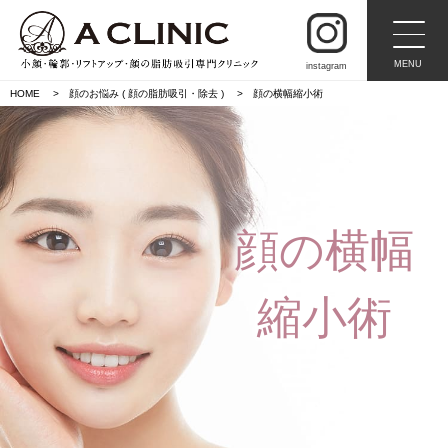
MENU
instagram
HOME
顔のお悩み ( 顔の脂肪吸引・除去 )
顔の横幅縮小術
顔の横幅
縮小術