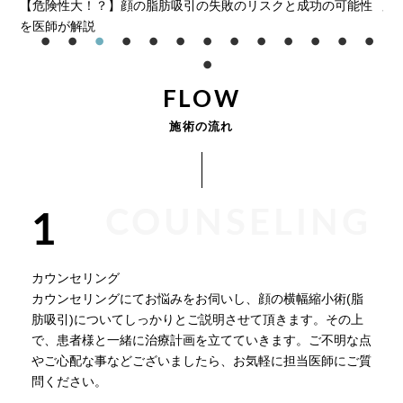
な
【危険性大！？】顔の脂肪吸引の失敗のリスクと成功の可能性
肪
を医師が解説
い
FLOW
施術の流れ
COUNSELING
1
カウンセリング
カウンセリングにてお悩みをお伺いし、顔の横幅縮小術(脂
肪吸引)についてしっかりとご説明させて頂きます。その上
で、患者様と一緒に治療計画を立てていきます。ご不明な点
やご心配な事などございましたら、お気軽に担当医師にご質
問ください。