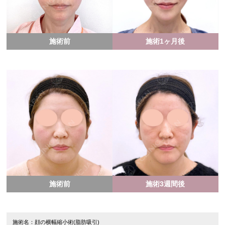
施術前
施術1ヶ月後
施術前
施術3週間後
施術名：顔の横幅縮小術(脂肪吸引)