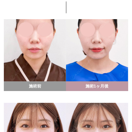
施術前
施術1ヶ月後