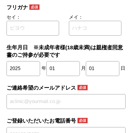
フリガナ
必須
セイ：
メイ：
生年月日
※未成年者様(18歳未満)は
親権者同意
書
のご持参が必要です
年
月
日
ご連絡希望のメールアドレス
必須
ご登録いただいたお電話番号
必須