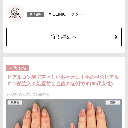
塞などが生じることがございます。注入箇所を強く刺激するようなマッサ
ージは1〜2週間ほどお控えください。
費用：レスチレン(片手2ccずつ)148,000円(税込)
A CLINICドクター
担当医
ジュビダームビスタ ボリフトXC(片手2ccずつ)272,800円(税込)
オプション 表面麻酔 3,300円(税込) 笑気麻酔 3,300円(税込)
症例詳細へ
60代
女性
ヒアルロン酸で若々しいお手元に！手の甲のヒアル
ロン酸注入の処置前と直後の症例です(60代女性)
#手の甲のヒアルロン酸注入