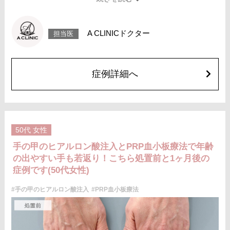
が生じることがございます。また、稀にアレルギー、細菌感染症、血管閉
塞などが生じることがございます。注入箇所を強く刺激するようなマッサ
ージは1〜2週間ほどお控えください。
費用：レスチレン(片手2ccずつ)148,000円(税込)
A CLINICドクター
担当医
ジュビダームビスタ ボリフトXC(片手2ccずつ)272,800円(税込)
オプション 表面麻酔 3,300円(税込) 笑気麻酔 3,300円(税込)
症例詳細へ
50代
女性
手の甲のヒアルロン酸注入とPRP血小板療法で年齢
の出やすい手も若返り！こちら処置前と1ヶ月後の
症例です(50代女性)
#手の甲のヒアルロン酸注入
#PRP血小板療法