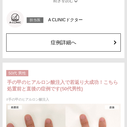
改善の効果が期待できます。
【手の甲のヒアルロン酸注射】手の甲にヒアルロン酸を注入し、シワやボ
コつきを改善する施術です。
施術時間：注入箇所数にもよりますが、約15〜30分程
A CLINICドクター
担当医
リスク、副作用：腫れ、赤み、内出血、痛み、突っ張り感、ボコつきなど
が生じることがございます。また、稀にアレルギー、細菌感染症、血管閉
塞などが生じることがございます。注入箇所を強く刺激するようなマッサ
ージは1〜2週間ほどお控えください。
費用：血小板療法+レスチレン(片手2ccずつ)476,000円(税込)
症例詳細へ
血小板療法+ジュビダームビスタ ボリフトXC(片手2ccずつ)600,800円(税
込)
オプション：表面麻酔 3,300円(税込)笑気麻酔 3,300円(税込)
50代
男性
手の甲のヒアルロン酸注入で若返り大成功！こちら
処置前と直後の症例です(50代男性)
#手の甲のヒアルロン酸注入