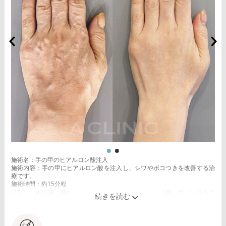
施術名：手の甲のヒアルロン酸注入
施術内容：手の甲にヒアルロン酸を注入し、シワやボコつきを改善する治
療です。
施術時間：約15分程
リスク、副作用：腫れ、赤み、内出血、痛み、突っ張り感、ボコつきなど
が生じることがございます。また、稀にアレルギー、細菌感染症、血管閉
塞などが生じることがございます。注入箇所を強く刺激するようなマッサ
ージは1〜2週間ほどお控えください。
費用：レスチレン(片手2ccずつ)148,000円(税込)