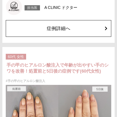
ージは1〜2週間ほどお控えください。
費用：レスチレン(片手2ccずつ)148,000円(税込)
A CLINIC ドクター
担当医
ジュビダームビスタ ボリフトXC(片手2ccずつ)272,800円(税込)
オプション 表面麻酔 3,300円(税込) 笑気麻酔 3,300円(税込)
症例詳細へ
60代
女性
手の甲のヒアルロン酸注入で年齢が出やすい手のシ
ワを改善！処置前と5日後の症例です(60代女性)
#手の甲のヒアルロン酸注入