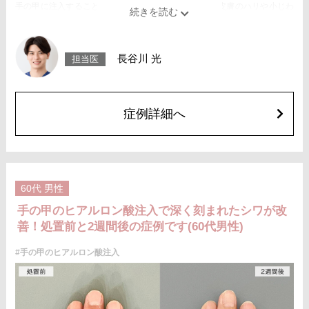
手の甲に注入することで組織の再生を促す施術です。皮膚のハリや小じわ
改善の効果が期待できます。
【手の甲のヒアルロン酸注射】手の甲にヒアルロン酸を注入し、シワやボ
コつきを改善する施術です。
施術時間：注入箇所数にもよりますが、約15〜30分程
長谷川 光
担当医
リスク、副作用：腫れ、赤み、内出血、痛み、突っ張り感、ボコつきなど
が生じることがございます。また、稀にアレルギー、細菌感染症、血管閉
塞などが生じることがございます。注入箇所を強く刺激するようなマッサ
ージは1〜2週間ほどお控えください。
費用：血小板療法+レスチレン(片手2ccずつ)476,000円(税込)
症例詳細へ
血小板療法+ジュビダームビスタ ボリフトXC(片手2ccずつ)600,800円(税
込)
オプション：表面麻酔 3,300円(税込)笑気麻酔 3,300円(税込)
60代
男性
手の甲のヒアルロン酸注入で深く刻まれたシワが改
善！処置前と2週間後の症例です(60代男性)
#手の甲のヒアルロン酸注入