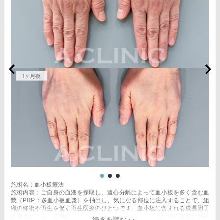
施術名：血小板療法
施術内容：ご自身の血液を採取し、遠心分離によって血小板を多く含む血
漿（PRP：多血小板血漿）を抽出し、気になる部位に注入することで、組
織の修復や再生を促す再生医療のひとつです。血小板に含まれる成長因子
の働きにより、皮膚のハリや弾力を高め、小じわやニキビ跡の改善が期待