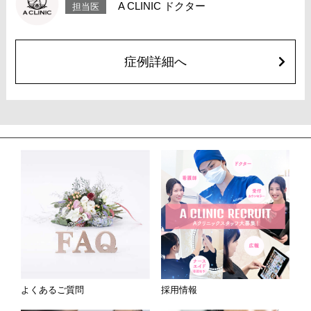
A CLINIC ドクター
担当医
ジュビダームビスタ ボリフトXC(片手2ccずつ)272,800円(税込)
オプション 表面麻酔 3,300円(税込) 笑気麻酔 3,300円(税込)
症例詳細へ
よくあるご質問
採用情報