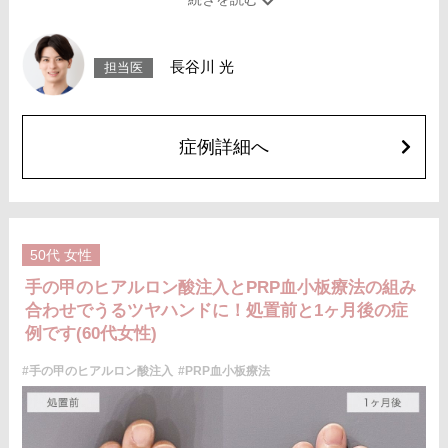
できます。自己由来成分を用いるためアレルギー反応のリスクが低く、自
然なエイジングケアを求める方に適した施術です。
施術時間：注入箇所数にもよりますが、約15〜30分程です。
リスク、副作用：赤み、腫れ、疼痛、内出血、注入箇所の膨らみなどが術
長谷川 光
担当医
後一時的に生じることがございます。また、稀に細菌感染症、ぼこつきな
どが生じることがございます。注入箇所を強く揉みこむようなマッサージ
は１～２週間お控え下さい。
費用：272,800円〜360,800円(税込)
オプション：表面麻酔 3,300円(税込) 笑気麻酔 3,300円(税込)
症例詳細へ
50代
女性
手の甲のヒアルロン酸注入とPRP血小板療法の組み
合わせでうるツヤハンドに！処置前と1ヶ月後の症
例です(60代女性)
#手の甲のヒアルロン酸注入
#PRP血小板療法