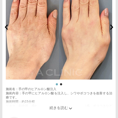
施術名：手の甲のヒアルロン酸注入
施術内容：手の甲にヒアルロン酸を注入し、シワやボコつきを改善する治
療です。
施術時間：約15分程
リスク、副作用：腫れ、赤み、内出血、痛み、突っ張り感、ボコつきなど
が生じることがございます。また、稀にアレルギー、細菌感染症、血管閉
塞などが生じることがございます。注入箇所を強く刺激するようなマッサ