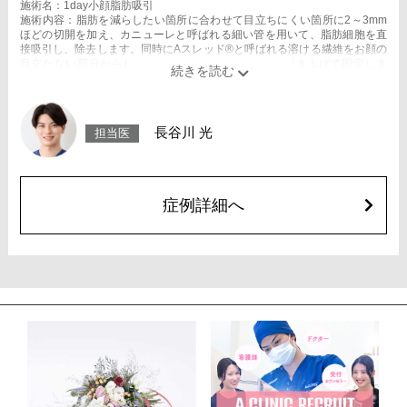
施術名：1day小顔脂肪吸引
施術内容：脂肪を減らしたい箇所に合わせて目立ちにくい箇所に2～3mm
ほどの切開を加え、カニューレと呼ばれる細い管を用いて、脂肪細胞を直
接吸引し、除去します。同時にAスレッド®と呼ばれる溶ける繊維をお顔の
目立たない部分から皮下へ挿入し、皮膚を内側から引き上げて固定しま
す。
施術時間：約30分程
リスク、副作用：赤み、熱感、痛み、しびれ、むくみ、内出血、引き攣れ
感などが術後一時的に生じることがございます。また、稀に貧血、細菌感
長谷川 光
担当医
染症、左右差、施術箇所の知覚鈍麻、ぼこつき、硬結、瘢痕化、色素沈
着、脂肪塞栓、皮膚のよれ、繊維の突出などを生じることがございます。
費用：通常価格 437,800円(税込)
顔の脂肪吸引箇所の追加 1ヶ所ごと+162,800円(税込)
オプション：笑気麻酔 3,300円(税込)
症例詳細へ
施術名：バッカルファット除去術
施術内容：頬の上部の深い層にあるバッカルファットという脂肪を、口腔
内を1cm程切開して除去し、小顔・将来的なたるみ予防を目指す施術で
す。切開した箇所は医療用の溶ける糸で縫合するため、抜糸の必要はあり
ません。口腔内から脂肪を取り除くため、お顔の表面に傷跡が残らないこ
とが特徴です。
施術時間：約30〜40分程
リスク、副作用：赤み、熱感、痛み、しびれ、むくみ、内出血などが術後
一時的に生じることがございます。また、稀に貧血、細菌感染症、左右
差、施術箇所の知覚鈍麻、へこみ、頬がこける、たるみ、硬結、瘢痕化、
色素沈着、脂肪塞栓などを生じることがございます。
費用：両側 437,800円(税込)
オプション：笑気麻酔 3,300円(税込)