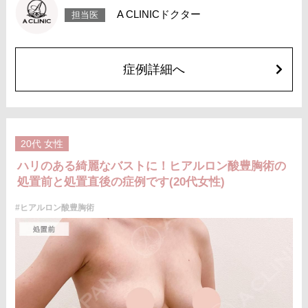
費用：スタンダード 1cc 3,900円(税込)
A CLINICドクター
担当医
アドバンス 1cc 5,500円(税込)
オプション：笑気麻酔 3,300円(税込)
症例詳細へ
20代
女性
ハリのある綺麗なバストに！ヒアルロン酸豊胸術の
処置前と処置直後の症例です(20代女性)
#ヒアルロン酸豊胸術