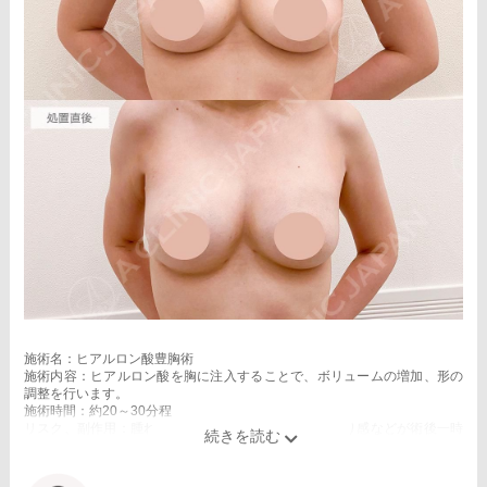
施術名：ヒアルロン酸豊胸術
施術内容：ヒアルロン酸を胸に注入することで、ボリュームの増加、形の
調整を行います。
施術時間：約20～30分程
リスク、副作用：腫れ、赤み、内出血、痛み、突っ張り感などが術後一時
的に生じることがございます。また、稀にアレルギー、細菌感染症、血管
閉塞などが生じることがございます。注入箇所を強く刺激するようなマッ
サージは1〜2週間ほどお控えください。