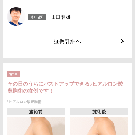
閉塞などが生じることがございます。注入箇所を強く刺激するようなマッ
サージは1〜2週間ほどお控えください。
費用：スタンダード 1cc 3,900円(税込)
山田 哲雄
担当医
アドバンス 1cc 5,500円(税込)
オプション：笑気麻酔 3,300円(税込)
症例詳細へ
女性
その日のうちにバストアップできる♪ヒアルロン酸
豊胸術の症例です！
#ヒアルロン酸豊胸術
施術前
施術後