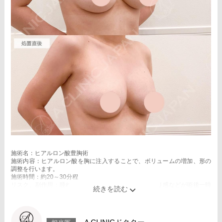
施術名：ヒアルロン酸豊胸術
施術内容：ヒアルロン酸を胸に注入することで、ボリュームの増加、形の
調整を行います。
施術時間：約20～30分程
リスク、副作用：腫れ、赤み、内出血、痛み、突っ張り感などが術後一時
的に生じることがございます。また、稀にアレルギー、細菌感染症、血管
閉塞などが生じることがございます。注入箇所を強く刺激するようなマッ
サージは1〜2週間ほどお控えください。
費用：スタンダード 1cc 3,900円(税込)