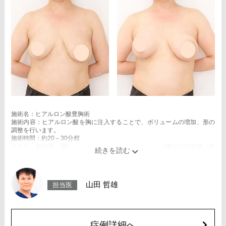
施術名：ヒアルロン酸豊胸術
施術内容：ヒアルロン酸を胸に注入することで、ボリュームの増加、形の
調整を行います。
施術時間：約20～30分程
リスク、副作用：腫れ、赤み、内出血、痛み、突っ張り感などが術後一時
的に生じることがございます。また、稀にアレルギー、細菌感染症、血管
閉塞などが生じることがございます。注入箇所を強く刺激するようなマッ
サージは1〜2週間ほどお控えください。
費用：スタンダード 1cc 3,900円(税込)
山田 哲雄
担当医
アドバンス 1cc 5,500円(税込)
オプション：笑気麻酔 3,300円(税込)
症例詳細へ