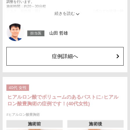
調整を行います。
施術時間：約20～30分程
リスク、副作用：腫れ、赤み、内出血、痛み、突っ張り感などが術後一時
的に生じることがございます。また、稀にアレルギー、細菌感染症、血管
閉塞などが生じることがございます。注入箇所を強く刺激するようなマッ
サージは1〜2週間ほどお控えください。
費用：スタンダード 1cc 3,900円(税込)
山田 哲雄
担当医
アドバンス 1cc 5,500円(税込)
オプション：笑気麻酔 3,300円(税込)
症例詳細へ
40代
女性
ヒアルロン酸でボリュームのあるバストに♪ヒアル
ロン酸豊胸術の症例です！(40代女性)
#ヒアルロン酸豊胸術
施術前
施術後