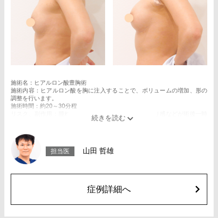
施術名：ヒアルロン酸豊胸術
施術内容：ヒアルロン酸を胸に注入することで、ボリュームの増加、形の
調整を行います。
施術時間：約20～30分程
リスク、副作用：腫れ、赤み、内出血、痛み、突っ張り感などが術後一時
的に生じることがございます。また、稀にアレルギー、細菌感染症、血管
閉塞などが生じることがございます。注入箇所を強く刺激するようなマッ
サージは1〜2週間ほどお控えください。
費用：スタンダード 1cc 3,900円(税込)
山田 哲雄
担当医
アドバンス 1cc 5,500円(税込)
オプション：笑気麻酔 3,300円(税込)
症例詳細へ