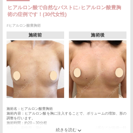
ヒアルロン酸で自然なバストに♪ヒアルロン酸豊胸
術の症例です！(30代女性)
#ヒアルロン酸豊胸術
施術前
施術後
施術名：ヒアルロン酸豊胸術
施術内容：ヒアルロン酸を胸に注入することで、ボリュームの増加、形の
調整を行います。
施術時間：約20～30分程
リスク、副作用：腫れ、赤み、内出血、痛み、突っ張り感などが術後一時
的に生じることがございます。また、稀にアレルギー、細菌感染症、血管