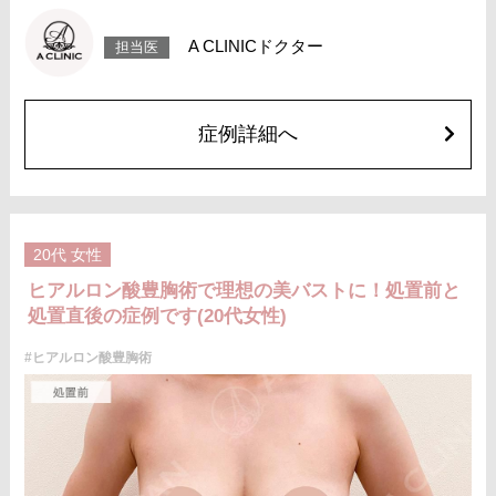
サージは1〜2週間ほどお控えください。
費用：スタンダード 1cc 3,900円(税込)
A CLINICドクター
担当医
アドバンス 1cc 5,500円(税込)
オプション：笑気麻酔 3,300円(税込)
症例詳細へ
20代
女性
ヒアルロン酸豊胸術で理想の美バストに！処置前と
処置直後の症例です(20代女性)
#ヒアルロン酸豊胸術