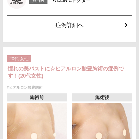
A CLINICドクター
担当医
アドバンス 1cc 5,500円(税込)
オプション：笑気麻酔 3,300円(税込)
症例詳細へ
20代
女性
憧れの美バストに☆ヒアルロン酸豊胸術の症例で
す！(20代女性)
#ヒアルロン酸豊胸術
施術前
施術後