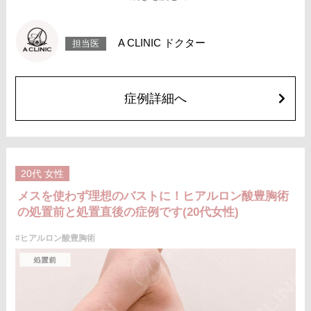
的に生じることがございます。また、稀にアレルギー、細菌感染症、血管
閉塞などが生じることがございます。注入箇所を強く刺激するようなマッ
サージは1〜2週間ほどお控えください。
費用：スタンダード 1cc 3,900円(税込)
A CLINIC ドクター
担当医
アドバンス 1cc 5,500円(税込)
オプション：笑気麻酔 3,300円(税込)
症例詳細へ
20代
女性
メスを使わず理想のバストに！ヒアルロン酸豊胸術
の処置前と処置直後の症例です(20代女性)
#ヒアルロン酸豊胸術