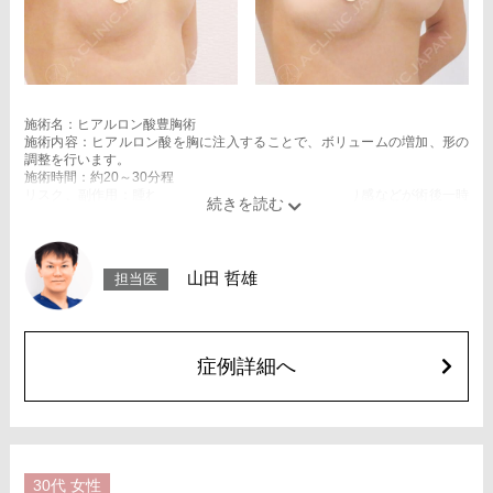
施術名：ヒアルロン酸豊胸術
施術内容：ヒアルロン酸を胸に注入することで、ボリュームの増加、形の
調整を行います。
施術時間：約20～30分程
リスク、副作用：腫れ、赤み、内出血、痛み、突っ張り感などが術後一時
的に生じることがございます。また、稀にアレルギー、細菌感染症、血管
閉塞などが生じることがございます。注入箇所を強く刺激するようなマッ
サージは1〜2週間ほどお控えください。
費用：スタンダード 1cc 3,900円(税込)
山田 哲雄
担当医
アドバンス 1cc 5,500円(税込)
オプション：笑気麻酔 3,300円(税込)
症例詳細へ
30代
女性