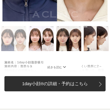
施術名：1day小顔脂肪吸引
施術内容：脂肪を減らしたい箇所に合わせて目立ちにくい箇所に2～
3mmほどの切開を加え、カニューレと呼ばれる細い管を用いて、脂肪
細胞を直接吸引し、除去します。同時にAスレッド®と呼ばれる溶ける
繊維をお顔の目立たない部分から皮下へ挿入し、皮膚を内側から引き
上げて固定します。
1day小顔®︎の詳細・予約はこちら
施術時間：約30分程
リスク、副作用：赤み、熱感、痛み、しびれ、むくみ、内出血、引き
攣れ感などが術後一時的に生じることがございます。また、稀に貧
血、細菌感染症、左右差、施術箇所の知覚鈍麻、ぼこつき、硬結、瘢
痕化、色素沈着、脂肪塞栓、皮膚のよれ、繊維の突出などを生じるこ
とがございます。
費用：通常価格 437,800円(税込)