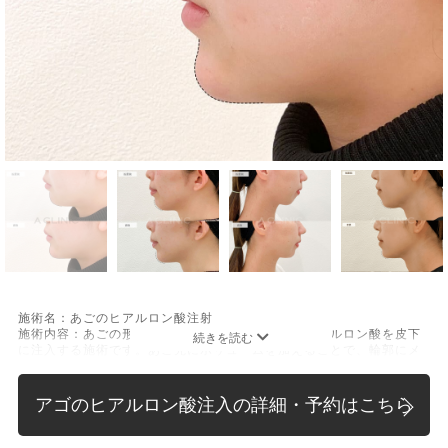
施術名：あごのヒアルロン酸注射
施術内容：あごの形やバランスを整えるために、ヒアルロン酸を皮下
に注入する施術です。あご先にボリュームを加えることで、輪郭にメ
リハリを出し、Eライン（横顔のバランス）を整える効果も期待できま
す。顔全体の印象をシャープに見せたい方や、あごが引っ込んで見え
る方に適したプチ整形のひとつです。
アゴのヒアルロン酸注入の詳細・予約はこちら
施術時間：約10分程
リスク、副作用：施術後に腫れ、赤み、内出血、痛み、突っ張り感な
どが生じることがありますが、通常は数日〜1週間程度で徐々に軽快し