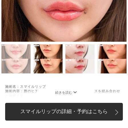
施術名：スマイルリップ
施術内容：唇のヒアルロン酸注射と口角挙上ボトックスを組み合わせ
た施術です。
[唇のヒアルロン酸注射]
唇にヒアルロン酸を注入し、ボリュームやバランスを整える施術で
す。
スマイルリップの詳細・予約はこちら
[口角挙上ボトックス]
ボツリヌス菌から抽出されるタンパク質を口角を下げる筋肉(口角下制
筋)へ注入し、筋肉の動きを抑制し、口角を上げる施術です。
施術時間：約15～20分程