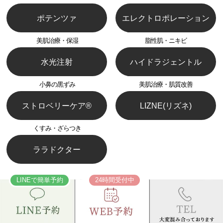
ポテンツァ
エレクトロポレーション
美肌治療・保湿
脂性肌・ニキビ
水光注射
ハイドラジェントル
小鼻の黒ずみ
美肌治療・肌質改善
ストロベリーケア®︎
LIZNE(リズネ)
くすみ・ざらつき
ララドクター
LINEで簡単予約
24時間受付中
DOCTOR