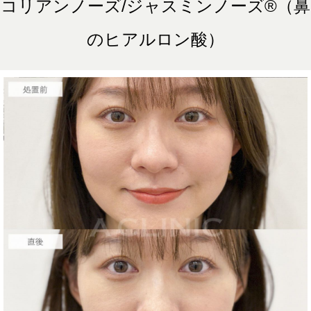
る、結膜腫脹などが生じることがございます。
コリアンノーズ/ジャスミンノーズ®︎（鼻
費用：モニター価格 107,800円(税込) オプション：笑気麻酔 3,300円
(税込)
のヒアルロン酸）