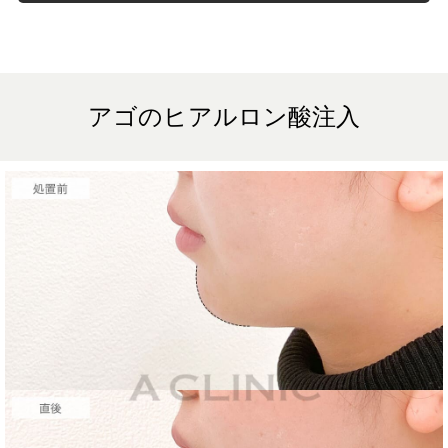
うなマッサージは1〜2週間ほどお控えください。ボトックス注入後は
男性は3か月、女性は2か月避妊して頂くようお願いします。
費用：131,800円(税込)
笑気麻酔 3,300円(税込)
施術名：ジャスミンノーズ
施術内容：ヒアルロン酸を用いて、鼻のライン全体をバランスよく整
える鼻形成施術です。鼻根・鼻筋・鼻先・鼻柱など、顔立ちやご希望
アゴのヒアルロン酸注入
に応じて適切な箇所にヒアルロン酸を注入し、自然な高さと立体感の
ある横顔をデザインします。注入後には、ご希望に合わせて微調整も
可能で、追加料金はかかりません。使用するのは、高密度で硬さと形
成力に優れた「クレヴィエルコントア」というヒアルロン酸製剤で、
細かなライン形成にも適しており、シャープで洗練された仕上がりを
目指せます。
施術時間：約15分程
リスク、副作用：腫れ、赤み、内出血、痛み、突っ張り感などが生じ
ることがございます。また、稀にアレルギー、細菌感染症、血管閉塞
などが生じることがございます。注入箇所を強く刺激するようなマッ
サージは1〜2週間ほどお控えください。
費用：217,800円(税込)
オプション：表面麻酔 3,300円(税込) 笑気麻酔 3,300円(税込)