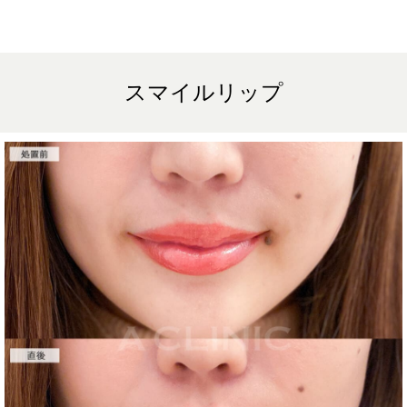
ます。また、稀にアレルギー反応、細菌感染、血管閉塞、しこり（硬
化）や小さな結節が生じる可能性があります。施術後1〜2週間程度
は、注入部位を強く押したりマッサージしたりすることはお控えくだ
さい。
費用：レスチレン 54,800円(税込)
レスチレンリフト※横浜院限定 76,800円(税込)
スマイルリップ
ジュビダームビスタウルトラXC 109,800円(税込)
クレヴィエルコントア 109,800円(税込)
ボリューマ 131,800円(税込)
オプション：表面麻酔 3,300円(税込) 笑気麻酔 3,300円(税込)