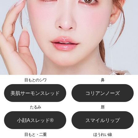
目もとのシワ
鼻
美肌サーモンスレッド
コリアンノーズ
たるみ
唇
小顔Aスレッド®︎
スマイルリップ
目もと・二重
ほうれい線