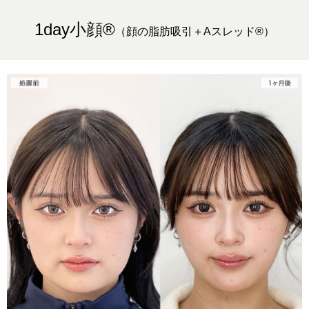
1day小顔®︎
（顔の脂肪吸引＋Aスレッド®︎）