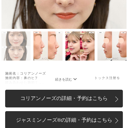
施術名：コリアンノーズ
施術内容：鼻のヒアルロン酸注射と鼻中隔下制筋のボトックス注射を
組み合わせた施術です。
[鼻のヒアルロン酸注射]
ヒアルロン酸を鼻に注入することで、鼻の形を整える施術です。
[鼻中隔下制筋のボトックス注射]
コリアンノーズの詳細・予約はこちら
ボツリヌス菌から抽出されるタンパク質を注入し鼻先を下に引っ張る
鼻中隔下制筋の働きを抑えることで、鼻先を上向きにする施術です。
施術時間：約15分程
リスク、副作用：腫れ、赤み、内出血、痛み、突っ張り感などが生じ
ジャスミンノーズ®︎の詳細・予約はこちら
ることがございます。また、稀にアレルギー、細菌感染症、血管閉
塞、頭痛などが生じることがございます。注入箇所を強く刺激するよ