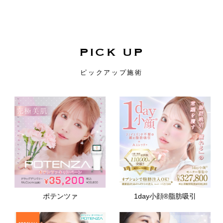
リスク、副作用：腫れ、腫れ、赤み、内出血、痛み、突っ張り感など
が生じることがございます。また、稀にアレルギー、細菌感染症、頭
痛などが生じることがございます。注入箇所を強く刺激するようなマ
ッサージは1〜2週間ほどお控えください。ボトックス注入後は男性は
3か月、女性は2か月避妊して頂くようお願いします。
費用：レスチレン 68,900円(税込)
PICK UP
ジュビダームビスタボルベラXC 101,900円(税込)
オプション：表面麻酔 3,300円(税込) 笑気麻酔 3,300円(税込)
ピックアップ施術
ポテンツァ
1day小顔®︎脂肪吸引