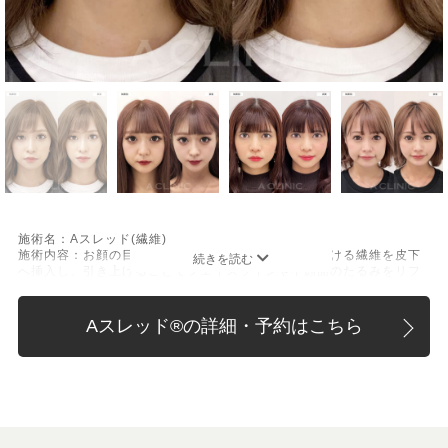
施術名：Aスレッド(繊維)
施術内容：お顔の目立たない箇所もしくは口腔から溶ける繊維を皮下
へ挿入し、引き上げることでフェイスラインや中顔面のたるみをリフ
トアップさせる施術です。繊維が挿入された箇所にはコラーゲンやエ
ラスチンが生成されるため、長期的な美肌効果、肌質の改善効果、将
来的なシワやたるみの予防効果が期待できます。
Aスレッド®︎の詳細・予約はこちら
施術時間：約15〜20分程
リスク、副作用：腫れ、内出血、疼痛、頭痛、引き攣れ感などが生じ
ることがございます。また、稀ではありますが、施術部位の細菌感染
症、皮膚のよれ、繊維の突出などが生じることがございます。化膿止
め・痛み止めを処方しております。服用により、何か異常があれば服
用を中止してください。
費用：1部位 184,800円(税込)
オプション：笑気麻酔 3,300円(税込)