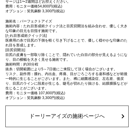
サージは1〜2週間ほどお控えください。
費用：モニター価格54,800円(税込)
オプション：笑気麻酔 3,300円(税込)
施術名：パーフェクトアイズ
施術内容：たれ目形成術クイック法と目尻切開法を組み合わせ、優しく大き
な印象の目元を目指す施術です。
[たれ目形成術クイック法]
医療用の糸で目尻の下側を軽く引き下げることで、優しく穏やかな印象のた
れ目を形成します。
[目尻切開法]
目尻の皮膚を一部取り除くことで、隠れていた白目の部分が見えるようにな
り、目の横幅を大きく見せる施術です。
施術時間：約30分程
抜糸：切開範囲により5～7日後にご来院して頂く場合がございます。
リスク、副作用：腫れ、内出血、疼痛、目がごろごろする違和感などが術後
一時的に生じることがございます。また、稀に細菌感染症、左右差、後戻
り、目尻のラインに段差が生じる、睫毛が切れたり抜ける、結膜腫脹などが
生じることがございます。
費用：モニター価格 107,800円(税込)
オプション：笑気麻酔 3,300円(税込)
ドーリーアイズの施術ページへ