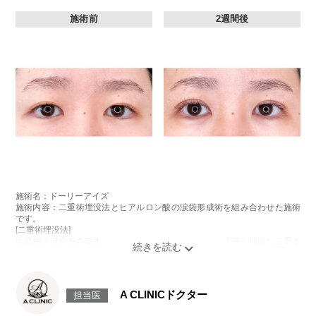
施術前
2週間後
施術名：ドーリーアイズ
施術内容：二重術埋没法とヒアルロン酸の涙袋形成術を組み合わせた施術
です。
[二重術埋没法]
医療用の縫合糸を皮膚から瞼板に通し、結紮した糸を皮下へ埋没し二重ま
ぶたを形成する施術です。
[ヒアルロン酸の涙袋形成術]
目の下にヒアルロン酸を注入することで涙袋を形成する施術です。
施術時間：約15～20分程
A CLINICドクター
担当医
リスク、副作用：腫れ、内出血、疼痛、目がごろごろする違和感などが術
後一時的に生じることがございます。また、稀に細菌感染症、左右差、重