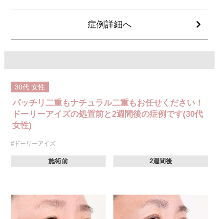
瞼ラインの消失・乱れ、縫合糸の露出、結膜腫脹、アレルギー、細菌感染
症、血管閉塞などが生じることがございます。注入箇所を強く刺激するよ
うなマッサージは1〜2週間ほどお控えください。
症例詳細へ
費用：モニター価格54,800円(税込)
オプション：笑気麻酔 3,300円(税込)
30代
女性
パッチリ二重もナチュラル二重もお任せください！
ドーリーアイズの処置前と2週間後の症例です(30代
女性)
#ドーリーアイズ
施術前
2週間後