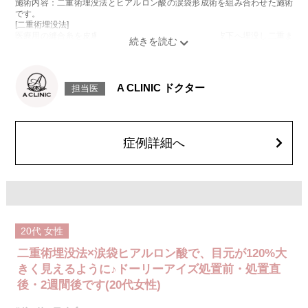
施術内容：二重術埋没法とヒアルロン酸の涙袋形成術を組み合わせた施術
です。
[二重術埋没法]
医療用の縫合糸を皮膚から瞼板に通し、結紮した糸を皮下へ埋没し二重ま
ぶたを形成する施術です。
[ヒアルロン酸の涙袋形成術]
目の下にヒアルロン酸を注入することで涙袋を形成する施術です。
施術時間：約15～20分程
A CLINIC ドクター
担当医
リスク、副作用：腫れ、内出血、疼痛、目がごろごろする違和感などが術
後一時的に生じることがございます。また、稀に細菌感染症、左右差、重
瞼ラインの消失・乱れ、縫合糸の露出、結膜腫脹、アレルギー、細菌感染
症、血管閉塞などが生じることがございます。注入箇所を強く刺激するよ
うなマッサージは1〜2週間ほどお控えください。
症例詳細へ
費用：モニター価格54,800円(税込)
オプション：笑気麻酔 3,300円(税込)
20代
女性
二重術埋没法×涙袋ヒアルロン酸で、目元が120%大
きく見えるように♪ドーリーアイズ処置前・処置直
後・2週間後です(20代女性)