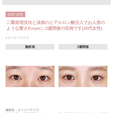
20代
女性
二重術埋没法と涙袋のヒアルロン酸注入でお人形の
ような愛されeyeに♪2週間後の症例です(20代女性)
#ドーリーアイズ
施術前
2週間後
施術名：ドーリーアイズ