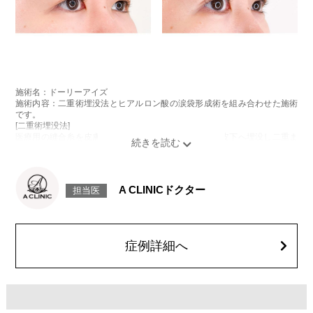
施術名：ドーリーアイズ
施術内容：二重術埋没法とヒアルロン酸の涙袋形成術を組み合わせた施術
です。
[二重術埋没法]
医療用の縫合糸を皮膚から瞼板に通し、結紮した糸を皮下へ埋没し二重ま
ぶたを形成する施術です。
[ヒアルロン酸の涙袋形成術]
目の下にヒアルロン酸を注入することで涙袋を形成する施術です。
施術時間：約15～20分程
A CLINICドクター
担当医
リスク、副作用：腫れ、内出血、疼痛、目がごろごろする違和感などが術
後一時的に生じることがございます。また、稀に細菌感染症、左右差、重
瞼ラインの消失・乱れ、縫合糸の露出、結膜腫脹、アレルギー、細菌感染
症、血管閉塞などが生じることがございます。注入箇所を強く刺激するよ
うなマッサージは1〜2週間ほどお控えください。
症例詳細へ
費用：モニター価格54,800円(税込)
オプション：笑気麻酔 3,300円(税込)