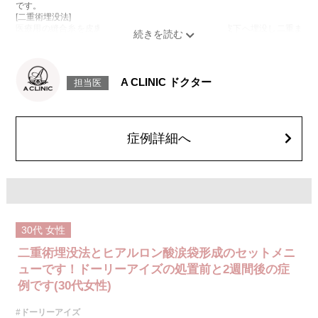
です。
[二重術埋没法]
医療用の縫合糸を皮膚から瞼板に通し、結紮した糸を皮下へ埋没し二重ま
ぶたを形成する施術です。
[ヒアルロン酸の涙袋形成術]
目の下にヒアルロン酸を注入することで涙袋を形成する施術です。
施術時間：約15～20分程
A CLINIC ドクター
担当医
リスク、副作用：腫れ、内出血、疼痛、目がごろごろする違和感などが術
後一時的に生じることがございます。また、稀に細菌感染症、左右差、重
瞼ラインの消失・乱れ、縫合糸の露出、結膜腫脹、アレルギー、細菌感染
症、血管閉塞などが生じることがございます。注入箇所を強く刺激するよ
うなマッサージは1〜2週間ほどお控えください。
症例詳細へ
費用：モニター価格54,800円(税込)
オプション：笑気麻酔 3,300円(税込)
施術名：目の上の脂肪取り
施術内容：上まぶたを約2mmほど小さく切開し、余分な眼窩脂肪を取り除
くことで瞼の重みを改善する施術です。上まぶたの二重のラインの上を切
開するため、傷跡はほとんど目立ちません。脂肪を適切に除去すること
で、まぶたが軽くなり、目元がすっきりとした印象になります。二重のラ
30代
女性
インもよりくっきりと出やすくなるため、眠たそうな目元や重たいまぶた
にお悩みの方に適した施術です。
二重術埋没法とヒアルロン酸涙袋形成のセットメニ
施術時間：約15分程
リスク、副作用：腫れ、内出血、疼痛などが術後一時的に生じることがご
ューです！ドーリーアイズの処置前と2週間後の症
ざいます。また、稀に細菌感染症、左右差、肥厚性瘢痕、創部陥凹などが
例です(30代女性)
生じることがございます。
費用：118,800円(税込)〜173,800円(税込)
#ドーリーアイズ
オプション：笑気麻酔 3,300円(税込)