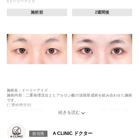
#ドーリーアイズ
施術前
2週間後
施術名：ドーリーアイズ
施術内容：二重術埋没法とヒアルロン酸の涙袋形成術を組み合わせた施術
です。
[二重術埋没法]
医療用の縫合糸を皮膚から瞼板に通し、結紮した糸を皮下へ埋没し二重ま
ぶたを形成する施術です。
[ヒアルロン酸の涙袋形成術]
目の下にヒアルロン酸を注入することで涙袋を形成する施術です。
施術時間：約15～20分程
A CLINIC ドクター
担当医
リスク、副作用：腫れ、内出血、疼痛、目がごろごろする違和感などが術