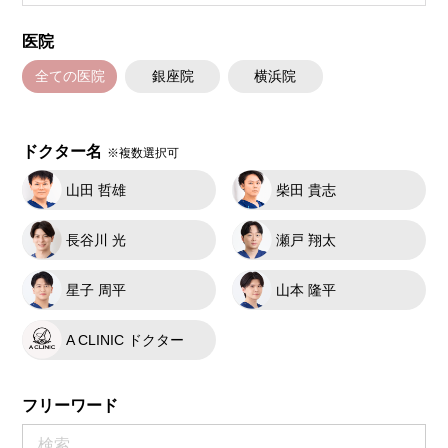
医院
全ての医院
銀座院
横浜院
ドクター名
※複数選択可
山田 哲雄
柴田 貴志
長谷川 光
瀬戸 翔太
星子 周平
山本 隆平
A CLINIC ドクター
フリーワード