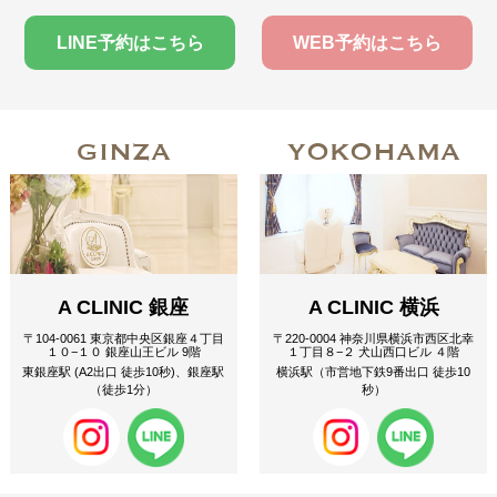
LINE予約はこちら
WEB予約はこちら
GINZA
YOKOHAMA
A CLINIC 銀座
A CLINIC 横浜
〒104-0061 東京都中央区銀座４丁目
〒220-0004 神奈川県横浜市西区北幸
１０−１０ 銀座山王ビル 9階
１丁目８−２ 犬山西口ビル ４階
東銀座駅 (A2出口 徒歩10秒)、銀座駅
横浜駅（市営地下鉄9番出口 徒歩10
（徒歩1分）
秒）