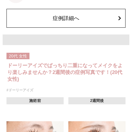
後一時的に生じることがございます。また、稀に細菌感染症、左右差、重
瞼ラインの消失・乱れ、縫合糸の露出、結膜腫脹、アレルギー、細菌感染
症、血管閉塞などが生じることがございます。注入箇所を強く刺激するよ
うなマッサージは1〜2週間ほどお控えください。
症例詳細へ
費用：モニター価格54,800円(税込)
オプション：笑気麻酔 3,300円(税込)
20代
女性
ドーリーアイズでぱっちり二重になってメイクをよ
り楽しみませんか？2週間後の症例写真です！(20代
女性)
#ドーリーアイズ
施術前
2週間後