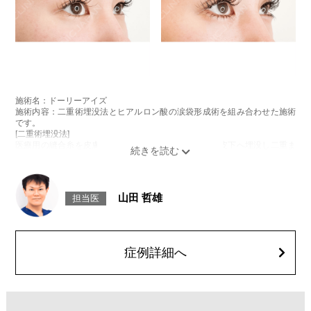
施術名：ドーリーアイズ
施術内容：二重術埋没法とヒアルロン酸の涙袋形成術を組み合わせた施術
です。
[二重術埋没法]
医療用の縫合糸を皮膚から瞼板に通し、結紮した糸を皮下へ埋没し二重ま
ぶたを形成する施術です。
[ヒアルロン酸の涙袋形成術]
目の下にヒアルロン酸を注入することで涙袋を形成する施術です。
施術時間：約15～20分程
山田 哲雄
担当医
リスク、副作用：腫れ、内出血、疼痛、目がごろごろする違和感などが術
後一時的に生じることがございます。また、稀に細菌感染症、左右差、重
瞼ラインの消失・乱れ、縫合糸の露出、結膜腫脹、アレルギー、細菌感染
症、血管閉塞などが生じることがございます。注入箇所を強く刺激するよ
うなマッサージは1〜2週間ほどお控えください。
症例詳細へ
費用：モニター価格54,800円(税込)
オプション：笑気麻酔 3,300円(税込)