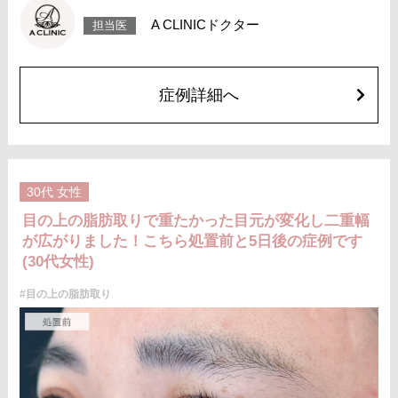
リスク、副作用：腫れ、内出血、疼痛などが術後一時的に生じることがご
A CLINICドクター
担当医
ざいます。また、稀に細菌感染症、左右差、肥厚性瘢痕、創部陥凹などが
生じることがございます。
費用：118,800円(税込)〜173,800円(税込)
オプション：笑気麻酔 3,300円(税込)
症例詳細へ
施術名：二重術埋没法
施術内容：医療用の細い縫合糸を使用し、皮膚から瞼板にかけて糸を通し
て結紮（けっさつ）し、皮下に糸を埋没させることで、くっきりとした二
重ラインを形成する施術です。メスを使用しないため、腫れや内出血など
のダウンタイムは比較的少なく、自然な仕上がりが期待できます。
施術時間：約15〜20分程
リスク、副作用：腫れ、内出血、疼痛、目がごろごろする違和感などが術
30代
女性
後一時的に生じることがございます。これらの症状は通常数日〜1週間ほど
で落ち着いていきますが、個人差があります。また、稀に細菌感染症、左
目の上の脂肪取りで重たかった目元が変化し二重幅
右差、重瞼ラインの消失・乱れ、縫合糸の露出、結膜腫脹などが生じるこ
が広がりました！こちら処置前と5日後の症例です
とがございます。
費用：スタンダード 2箇所107,800円(税込)〜6箇所239,800円(税込)
(30代女性)
アドバンス 2箇所217,800円(税込)～6箇所349,800円(税込)
アペックス シングル437,800円(税込)～ダブル657,800円(税込)
#目の上の脂肪取り
シークレットアイズシングル712,800円(税込)〜ダブル877,800円(税込)
オプション：笑気麻酔 3,300円(税込)