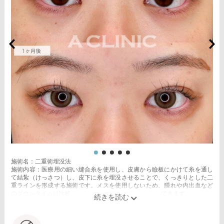
施術名：二重術埋没法
施術内容：医療用の細い縫合糸を使用し、皮膚から瞼板にかけて糸を通し
て結紮（けっさつ）し、皮下に糸を埋没させることで、くっきりとした二
重ラインを形成する施術です。メスを使用しないため、腫れや内出血など
のダウンタイムは比較的少なく、自然な仕上がりが期待できます。
施術時間：約15〜20分程
リスク、副作用：腫れ、内出血、疼痛、目がごろごろする違和感などが術
後一時的に生じることがございます。これらの症状は通常数日〜1週間ほど