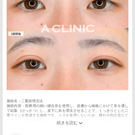
施術名：二重術埋没法
施術内容：医療用の細い縫合糸を使用し、皮膚から瞼板にかけて糸を通し
て結紮（けっさつ）し、皮下に糸を埋没させることで、くっきりとした二
重ラインを形成する施術です。メスを使用しないため、腫れや内出血など
のダウンタイムは比較的少なく、自然な仕上がりが期待できます。
施術時間：約15〜20分程
リスク、副作用：腫れ、内出血、疼痛、目がごろごろする違和感などが術
後一時的に生じることがございます。これらの症状は通常数日〜1週間ほど