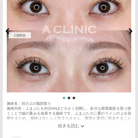
施術名：目の上の脂肪取り
施術内容：上まぶたを約2mmほど小さく切開し、余分な眼窩脂肪を取り除
くことで瞼の重みを改善する施術です。上まぶたの二重のラインの上を切
開するため、傷跡はほとんど目立ちません。脂肪を適切に除去すること
で、まぶたが軽くなり、目元がすっきりとした印象になります。二重のラ
インもよりくっきりと出やすくなるため、眠たそうな目元や重たいまぶた
にお悩みの方に適した施術です。
施術時間：約15分程