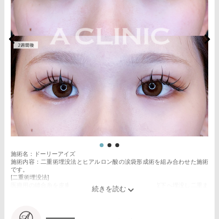
施術名：ドーリーアイズ
施術内容：二重術埋没法とヒアルロン酸の涙袋形成術を組み合わせた施術
です。
[二重術埋没法]
医療用の縫合糸を皮膚から瞼板に通し、結紮した糸を皮下へ埋没し二重ま
ぶたを形成する施術です。
[ヒアルロン酸の涙袋形成術]
目の下にヒアルロン酸を注入することで涙袋を形成する施術です。
施術時間：約15～20分程