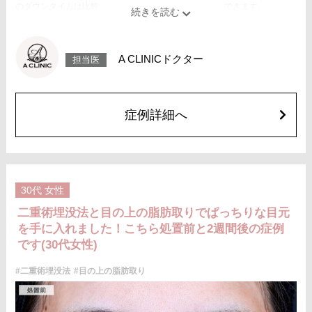
のダウンタイムは比較的少なく、自然な仕上がりが期待できます。
施術時間：約15〜20分程
リスク、副作用：腫れ、内出血、疼痛、目がごろごろする違和感などが術
後一時的に生じることがございます。これらの症状は通常数日〜1週間ほど
で落ち着いていきますが、個人差があります。また、稀に細菌感染症、左
A CLINICドクター
担当医
右差、重瞼ラインの消失・乱れ、縫合糸の露出、結膜腫脹などが生じるこ
とがございます。
費用：スタンダード 2箇所107,800円(税込)〜6箇所239,800円(税込)
アドバンス 2箇所217,800円(税込)～6箇所349,800円(税込)
アペックス シングル437,800円(税込)～ダブル657,800円(税込)
症例詳細へ
シークレットアイズシングル712,800円(税込)〜ダブル877,800円(税込)
オプション：笑気麻酔 3,300円(税込)
施術名：目の上の脂肪取り
施術内容：上まぶたを約2mmほど小さく切開し、余分な眼窩脂肪を取り除
くことで瞼の重みを改善する施術です。上まぶたの二重のラインの上を切
開するため、傷跡はほとんど目立ちません。脂肪を適切に除去すること
30代
女性
で、まぶたが軽くなり、目元がすっきりとした印象になります。二重のラ
インもよりくっきりと出やすくなるため、眠たそうな目元や重たいまぶた
二重術埋没法と目の上の脂肪取りでぱっちりな目元
にお悩みの方に適した施術です。
を手に入れました！こちら処置前と2週間後の症例
施術時間：約15分程
リスク、副作用：腫れ、内出血、疼痛などが術後一時的に生じることがご
です(30代女性)
ざいます。また、稀に細菌感染症、左右差、肥厚性瘢痕、創部陥凹などが
生じることがございます。
#二重術埋没法
#目の上の脂肪取り
費用：118,800円(税込)〜173,800円(税込)
オプション：笑気麻酔 3,300円(税込)