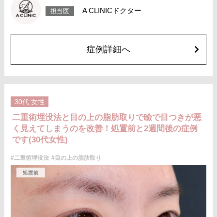
で落ち着いていきますが、個人差があります。また、稀に細菌感染症、左
A CLINICドクター
担当医
右差、重瞼ラインの消失・乱れ、縫合糸の露出、結膜腫脹などが生じるこ
とがございます。
費用：スタンダード 2箇所107,800円(税込)〜6箇所239,800円(税込)
アドバンス 2箇所217,800円(税込)～6箇所349,800円(税込)
アペックス シングル437,800円(税込)～ダブル657,800円(税込)
症例詳細へ
シークレットアイズシングル712,800円(税込)〜ダブル877,800円(税込)
オプション：笑気麻酔 3,300円(税込)
施術名：目の上の脂肪取り
施術内容：上まぶたを約2mmほど小さく切開し、余分な眼窩脂肪を取り除
くことで瞼の重みを改善する施術です。上まぶたの二重のラインの上を切
開するため、傷跡はほとんど目立ちません。脂肪を適切に除去すること
30代
女性
で、まぶたが軽くなり、目元がすっきりとした印象になります。二重のラ
インもよりくっきりと出やすくなるため、眠たそうな目元や重たいまぶた
二重術埋没法と目の上の脂肪取りで瞼で目つきが悪
にお悩みの方に適した施術です。
く見えてしまうのを改善！処置前と2週間後の症例
施術時間：約15分程
リスク、副作用：腫れ、内出血、疼痛などが術後一時的に生じることがご
です(30代女性)
ざいます。また、稀に細菌感染症、左右差、肥厚性瘢痕、創部陥凹などが
生じることがございます。
#二重術埋没法
#目の上の脂肪取り
費用：118,800円(税込)〜173,800円(税込)
オプション：笑気麻酔 3,300円(税込)