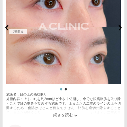
施術名：目の上の脂肪取り
施術内容：上まぶたを約2mmほど小さく切開し、余分な眼窩脂肪を取り除
くことで瞼の重みを改善する施術です。上まぶたの二重のラインの上を切
開するため、傷跡はほとんど目立ちません。脂肪を適切に除去すること
で、まぶたが軽くなり、目元がすっきりとした印象になります。二重のラ
インもよりくっきりと出やすくなるため、眠たそうな目元や重たいまぶた
にお悩みの方に適した施術です。
施術時間：約15分程