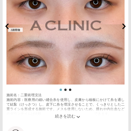
施術名：二重術埋没法
施術内容：医療用の細い縫合糸を使用し、皮膚から瞼板にかけて糸を通し
て結紮（けっさつ）し、皮下に糸を埋没させることで、くっきりとした二
重ラインを形成する施術です。メスを使用しないため、腫れや内出血など
のダウンタイムは比較的少なく、自然な仕上がりが期待できます。
施術時間：約15〜20分程
リスク、副作用：腫れ、内出血、疼痛、目がごろごろする違和感などが術
後一時的に生じることがございます。これらの症状は通常数日〜1週間ほど