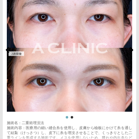
施術名：二重術埋没法
施術内容：医療用の細い縫合糸を使用し、皮膚から瞼板にかけて糸を通し
て結紮（けっさつ）し、皮下に糸を埋没させることで、くっきりとした二
重ラインを形成する施術です。メスを使用しないため、腫れや内出血など