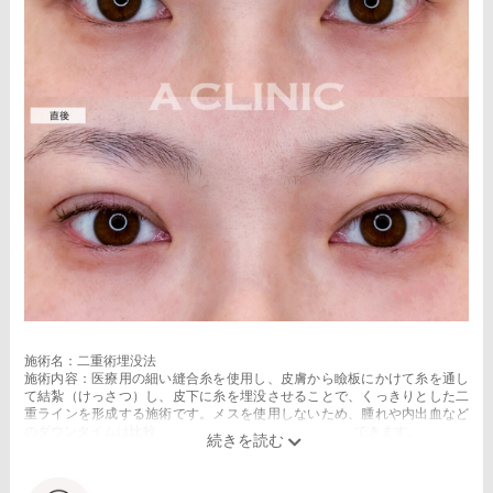
施術名：二重術埋没法
施術内容：医療用の細い縫合糸を使用し、皮膚から瞼板にかけて糸を通し
て結紮（けっさつ）し、皮下に糸を埋没させることで、くっきりとした二
重ラインを形成する施術です。メスを使用しないため、腫れや内出血など
のダウンタイムは比較的少なく、自然な仕上がりが期待できます。
施術時間：約15〜20分程
リスク、副作用：腫れ、内出血、疼痛、目がごろごろする違和感などが術
後一時的に生じることがございます。これらの症状は通常数日〜1週間ほど