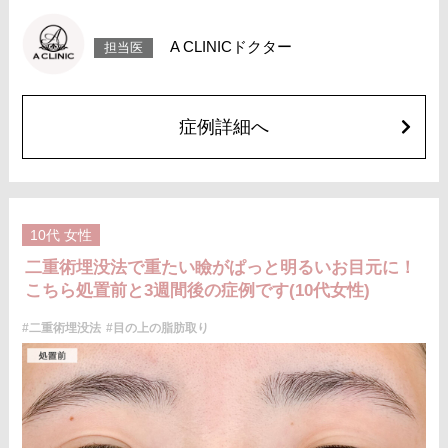
リスク、副作用：腫れ、内出血、疼痛、目がごろごろする違和感などが術
後一時的に生じることがございます。これらの症状は通常数日〜1週間ほど
で落ち着いていきますが、個人差があります。また、稀に細菌感染症、左
A CLINICドクター
担当医
右差、重瞼ラインの消失・乱れ、縫合糸の露出、結膜腫脹などが生じるこ
とがございます。
費用：スタンダード 2箇所107,800円(税込)〜6箇所239,800円(税込)
アドバンス 2箇所217,800円(税込)～6箇所349,800円(税込)
アペックス シングル437,800円(税込)～ダブル657,800円(税込)
症例詳細へ
シークレットアイズシングル712,800円(税込)〜ダブル877,800円(税込)
オプション：笑気麻酔 3,300円(税込)
施術名：目の上の脂肪取り
施術内容：上まぶたを約2mmほど小さく切開し、余分な眼窩脂肪を取り除
くことで瞼の重みを改善する施術です。上まぶたの二重のラインの上を切
開するため、傷跡はほとんど目立ちません。脂肪を適切に除去すること
10代
女性
で、まぶたが軽くなり、目元がすっきりとした印象になります。二重のラ
インもよりくっきりと出やすくなるため、眠たそうな目元や重たいまぶた
二重術埋没法で重たい瞼がぱっと明るいお目元に！
にお悩みの方に適した施術です。
こちら処置前と3週間後の症例です(10代女性)
施術時間：約15分程
リスク、副作用：腫れ、内出血、疼痛などが術後一時的に生じることがご
ざいます。また、稀に細菌感染症、左右差、肥厚性瘢痕、創部陥凹などが
#二重術埋没法
#目の上の脂肪取り
生じることがございます。
費用：118,800円(税込)〜173,800円(税込)
オプション：笑気麻酔 3,300円(税込)