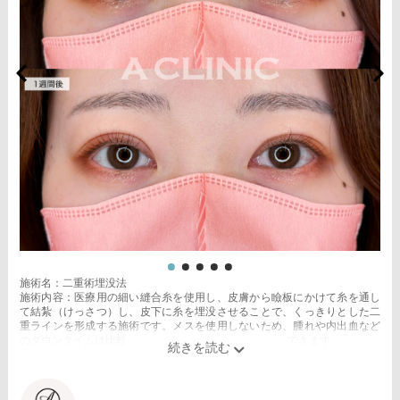
施術名：二重術埋没法
施術内容：医療用の細い縫合糸を使用し、皮膚から瞼板にかけて糸を通し
て結紮（けっさつ）し、皮下に糸を埋没させることで、くっきりとした二
重ラインを形成する施術です。メスを使用しないため、腫れや内出血など
のダウンタイムは比較的少なく、自然な仕上がりが期待できます。
施術時間：約15〜20分程
リスク、副作用：腫れ、内出血、疼痛、目がごろごろする違和感などが術
後一時的に生じることがございます。これらの症状は通常数日〜1週間ほど
で落ち着いていきますが、個人差があります。また、稀に細菌感染症、左