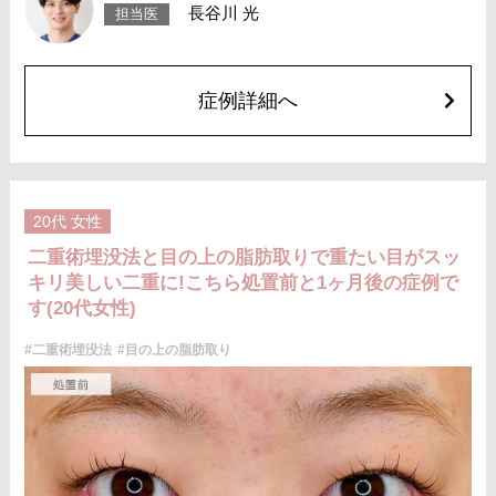
長谷川 光
担当医
症例詳細へ
20代
女性
二重術埋没法と目の上の脂肪取りで重たい目がスッ
キリ美しい二重に!こちら処置前と1ヶ月後の症例で
す(20代女性)
#二重術埋没法
#目の上の脂肪取り