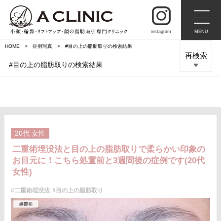
instagram
MENU
HOME
症例写真
#目の上の脂肪取りの検索結果
再検索
#目の上の脂肪取りの検索結果
20代
女性
二重術埋没法と目の上の脂肪取りで柔らかい印象の
お目元に！こちら処置前と3週間後の症例です(20代
女性)
#二重術埋没法
#目の上の脂肪取り