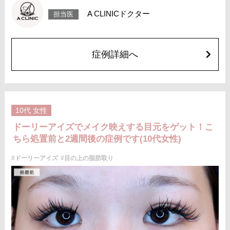
で落ち着いていきますが、個人差があります。また、稀に細菌感染症、左
A CLINICドクター
担当医
右差、重瞼ラインの消失・乱れ、縫合糸の露出、結膜腫脹などが生じるこ
とがございます。
費用：スタンダード 2箇所107,800円(税込)〜6箇所239,800円(税込)
アドバンス 2箇所217,800円(税込)～6箇所349,800円(税込)
アペックス シングル437,800円(税込)～ダブル657,800円(税込)
症例詳細へ
シークレットアイズシングル712,800円(税込)〜ダブル877,800円(税込)
オプション：笑気麻酔 3,300円(税込)
施術名：目の上の脂肪取り
施術内容：上まぶたを約2mmほど小さく切開し、余分な眼窩脂肪を取り除
くことで瞼の重みを改善する施術です。上まぶたの二重のラインの上を切
開するため、傷跡はほとんど目立ちません。脂肪を適切に除去すること
10代
女性
で、まぶたが軽くなり、目元がすっきりとした印象になります。二重のラ
インもよりくっきりと出やすくなるため、眠たそうな目元や重たいまぶた
ドーリーアイズでメイク映えする目元をゲット！こ
にお悩みの方に適した施術です。
ちら処置前と2週間後の症例です(10代女性)
施術時間：約15分程
リスク、副作用：腫れ、内出血、疼痛などが術後一時的に生じることがご
ざいます。また、稀に細菌感染症、左右差、肥厚性瘢痕、創部陥凹などが
#ドーリーアイズ
#目の上の脂肪取り
生じることがございます。
費用：118,800円(税込)〜173,800円(税込)
オプション：笑気麻酔 3,300円(税込)