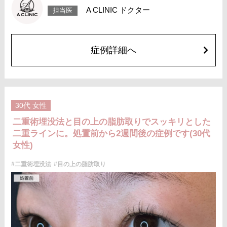
で落ち着いていきますが、個人差があります。また、稀に細菌感染症、左
A CLINIC ドクター
担当医
右差、重瞼ラインの消失・乱れ、縫合糸の露出、結膜腫脹などが生じるこ
とがございます。
費用：スタンダード 2箇所107,800円(税込)〜6箇所239,800円(税込)
アドバンス 2箇所217,800円(税込)～6箇所349,800円(税込)
アペックス シングル437,800円(税込)～ダブル657,800円(税込)
症例詳細へ
シークレットアイズシングル712,800円(税込)〜ダブル877,800円(税込)
オプション：笑気麻酔 3,300円(税込)
施術名：目の上の脂肪取り
施術内容：上まぶたを約2mmほど小さく切開し、余分な眼窩脂肪を取り除
くことで瞼の重みを改善する施術です。上まぶたの二重のラインの上を切
開するため、傷跡はほとんど目立ちません。脂肪を適切に除去すること
30代
女性
で、まぶたが軽くなり、目元がすっきりとした印象になります。二重のラ
インもよりくっきりと出やすくなるため、眠たそうな目元や重たいまぶた
二重術埋没法と目の上の脂肪取りでスッキリとした
にお悩みの方に適した施術です。
二重ラインに。処置前から2週間後の症例です(30代
施術時間：約15分程
リスク、副作用：腫れ、内出血、疼痛などが術後一時的に生じることがご
女性)
ざいます。また、稀に細菌感染症、左右差、肥厚性瘢痕、創部陥凹などが
生じることがございます。
#二重術埋没法
#目の上の脂肪取り
費用：118,800円(税込)〜173,800円(税込)
オプション：笑気麻酔 3,300円(税込)