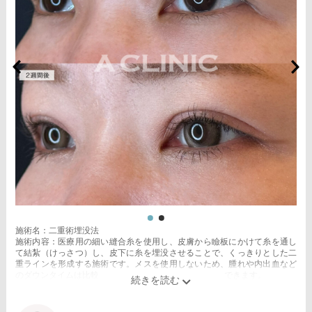
施術名：二重術埋没法
施術内容：医療用の細い縫合糸を使用し、皮膚から瞼板にかけて糸を通し
て結紮（けっさつ）し、皮下に糸を埋没させることで、くっきりとした二
重ラインを形成する施術です。メスを使用しないため、腫れや内出血など
のダウンタイムは比較的少なく、自然な仕上がりが期待できます。
施術時間：約15〜20分程
リスク、副作用：腫れ、内出血、疼痛、目がごろごろする違和感などが術
後一時的に生じることがございます。これらの症状は通常数日〜1週間ほど