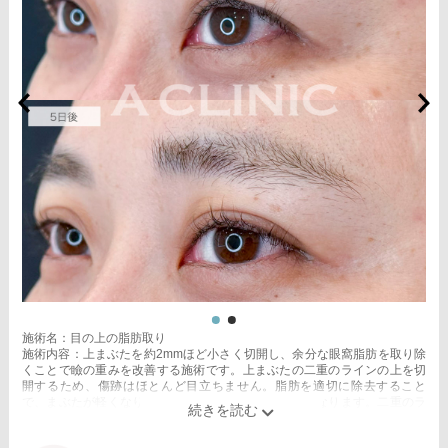
施術名：目の上の脂肪取り
施術内容：上まぶたを約2mmほど小さく切開し、余分な眼窩脂肪を取り除
くことで瞼の重みを改善する施術です。上まぶたの二重のラインの上を切
開するため、傷跡はほとんど目立ちません。脂肪を適切に除去すること
で、まぶたが軽くなり、目元がすっきりとした印象になります。二重のラ
インもよりくっきりと出やすくなるため、眠たそうな目元や重たいまぶた
にお悩みの方に適した施術です。