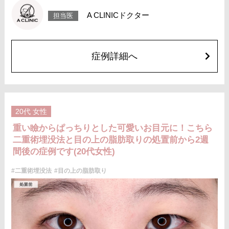
施術時間：約15分程
リスク、副作用：腫れ、内出血、疼痛などが術後一時的に生じることがご
A CLINICドクター
担当医
ざいます。また、稀に細菌感染症、左右差、肥厚性瘢痕、創部陥凹などが
生じることがございます。
費用：118,800円(税込)〜173,800円(税込)
オプション：笑気麻酔 3,300円(税込)
症例詳細へ
20代
女性
重い瞼からぱっちりとした可愛いお目元に！こちら
二重術埋没法と目の上の脂肪取りの処置前から2週
間後の症例です(20代女性)
#二重術埋没法
#目の上の脂肪取り