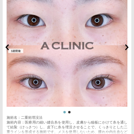
施術名：二重術埋没法
施術内容：医療用の細い縫合糸を使用し、皮膚から瞼板にかけて糸を通し
て結紮（けっさつ）し、皮下に糸を埋没させることで、くっきりとした二
重ラインを形成する施術です。メスを使用しないため、腫れや内出血など