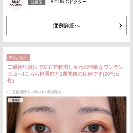
A CLINICドクター
担当医
リスク、副作用：腫れ、内出血、疼痛、目がごろごろする違和感などが術
後一時的に生じることがございます。また、稀に細菌感染症、左右差、重
瞼ラインの消失・乱れ、縫合糸の露出、結膜腫脹、アレルギー、細菌感染
症、血管閉塞などが生じることがございます。注入箇所を強く刺激するよ
うなマッサージは1〜2週間ほどお控えください。
症例詳細へ
費用：モニター価格54,800円(税込)
オプション：笑気麻酔 3,300円(税込)
施術名：目の上の脂肪取り
施術内容：上まぶたを約2mmほど小さく切開し、余分な眼窩脂肪を取り除
くことで瞼の重みを改善する施術です。上まぶたの二重のラインの上を切
開するため、傷跡はほとんど目立ちません。脂肪を適切に除去すること
20代
女性
で、まぶたが軽くなり、目元がすっきりとした印象になります。二重のラ
インもよりくっきりと出やすくなるため、眠たそうな目元や重たいまぶた
二重術埋没法で左右差解消し目元の印象をワンラン
にお悩みの方に適した施術です。
ク上へ!こちら処置前と1週間後の症例です(20代女
施術時間：約15分程
リスク、副作用：腫れ、内出血、疼痛などが術後一時的に生じることがご
性)
ざいます。また、稀に細菌感染症、左右差、肥厚性瘢痕、創部陥凹などが
生じることがございます。
#二重術埋没法
#目の上の脂肪取り
費用：118,800円(税込)〜173,800円(税込)
オプション：笑気麻酔 3,300円(税込)