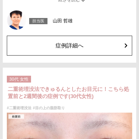
施術時間：約15〜20分程
リスク、副作用：腫れ、内出血、疼痛、目がごろごろする違和感などが術
後一時的に生じることがございます。これらの症状は通常数日〜1週間ほど
で落ち着いていきますが、個人差があります。また、稀に細菌感染症、左
山田 哲雄
担当医
右差、重瞼ラインの消失・乱れ、縫合糸の露出、結膜腫脹などが生じるこ
とがございます。
費用：スタンダード 2箇所107,800円(税込)〜6箇所239,800円(税込)
アドバンス 2箇所217,800円(税込)～6箇所349,800円(税込)
アペックス シングル437,800円(税込)～ダブル657,800円(税込)
症例詳細へ
シークレットアイズシングル712,800円(税込)〜ダブル877,800円(税込)
オプション：笑気麻酔 3,300円(税込)
施術名：目の上の脂肪取り
施術内容：上まぶたを約2mmほど小さく切開し、余分な眼窩脂肪を取り除
くことで瞼の重みを改善する施術です。上まぶたの二重のラインの上を切
開するため、傷跡はほとんど目立ちません。脂肪を適切に除去すること
30代
女性
で、まぶたが軽くなり、目元がすっきりとした印象になります。二重のラ
インもよりくっきりと出やすくなるため、眠たそうな目元や重たいまぶた
二重術埋没法できゅるんとしたお目元に！こちら処
にお悩みの方に適した施術です。
置前と2週間後の症例です(30代女性)
施術時間：約15分程
リスク、副作用：腫れ、内出血、疼痛などが術後一時的に生じることがご
ざいます。また、稀に細菌感染症、左右差、肥厚性瘢痕、創部陥凹などが
#二重術埋没法
#目の上の脂肪取り
生じることがございます。
費用：118,800円(税込)〜173,800円(税込)
オプション：笑気麻酔 3,300円(税込)