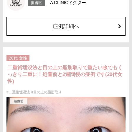
A CLINICドクター
担当医
右差、重瞼ラインの消失・乱れ、縫合糸の露出、結膜腫脹などが生じるこ
とがございます。
費用：スタンダード 2箇所107,800円(税込)〜6箇所239,800円(税込)
アドバンス 2箇所217,800円(税込)～6箇所349,800円(税込)
アペックス シングル437,800円(税込)～ダブル657,800円(税込)
症例詳細へ
シークレットアイズシングル712,800円(税込)〜ダブル877,800円(税込)
オプション：笑気麻酔 3,300円(税込)
施術名：目の上の脂肪取り
施術内容：上まぶたを約2mmほど小さく切開し、余分な眼窩脂肪を取り除
くことで瞼の重みを改善する施術です。上まぶたの二重のラインの上を切
開するため、傷跡はほとんど目立ちません。脂肪を適切に除去すること
20代
女性
で、まぶたが軽くなり、目元がすっきりとした印象になります。二重のラ
インもよりくっきりと出やすくなるため、眠たそうな目元や重たいまぶた
二重術埋没法と目の上の脂肪取りで重たい瞼でもく
にお悩みの方に適した施術です。
っきり二重に！処置前と2週間後の症例です(20代女
施術時間：約15分程
リスク、副作用：腫れ、内出血、疼痛などが術後一時的に生じることがご
性)
ざいます。また、稀に細菌感染症、左右差、肥厚性瘢痕、創部陥凹などが
生じることがございます。
#二重術埋没法
#目の上の脂肪取り
費用：118,800円(税込)〜173,800円(税込)
オプション：笑気麻酔 3,300円(税込)