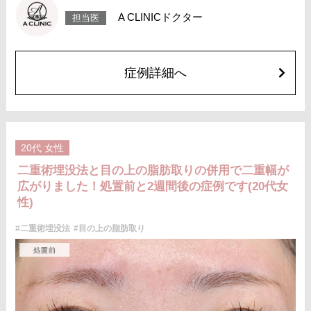
リスク、副作用：腫れ、内出血、疼痛などが術後一時的に生じることがご
A CLINICドクター
担当医
ざいます。また、稀に細菌感染症、左右差、肥厚性瘢痕、創部陥凹などが
生じることがございます。
費用：118,800円(税込)〜173,800円(税込)
オプション：笑気麻酔 3,300円(税込)
症例詳細へ
施術名：二重術埋没法
施術内容：医療用の細い縫合糸を使用し、皮膚から瞼板にかけて糸を通し
て結紮（けっさつ）し、皮下に糸を埋没させることで、くっきりとした二
重ラインを形成する施術です。メスを使用しないため、腫れや内出血など
のダウンタイムは比較的少なく、自然な仕上がりが期待できます。
施術時間：約15〜20分程
リスク、副作用：腫れ、内出血、疼痛、目がごろごろする違和感などが術
20代
女性
後一時的に生じることがございます。これらの症状は通常数日〜1週間ほど
で落ち着いていきますが、個人差があります。また、稀に細菌感染症、左
二重術埋没法と目の上の脂肪取りの併用で二重幅が
右差、重瞼ラインの消失・乱れ、縫合糸の露出、結膜腫脹などが生じるこ
広がりました！処置前と2週間後の症例です(20代女
とがございます。
費用：スタンダード 2箇所107,800円(税込)〜6箇所239,800円(税込)
性)
アドバンス 2箇所217,800円(税込)～6箇所349,800円(税込)
アペックス シングル437,800円(税込)～ダブル657,800円(税込)
#二重術埋没法
#目の上の脂肪取り
シークレットアイズシングル712,800円(税込)〜ダブル877,800円(税込)
オプション：笑気麻酔 3,300円(税込)