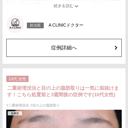
のダウンタイムは比較的少なく、自然な仕上がりが期待できます。
施術時間：約15〜20分程
リスク、副作用：腫れ、内出血、疼痛、目がごろごろする違和感などが術
後一時的に生じることがございます。これらの症状は通常数日〜1週間ほど
で落ち着いていきますが、個人差があります。また、稀に細菌感染症、左
A CLINICドクター
担当医
右差、重瞼ラインの消失・乱れ、縫合糸の露出、結膜腫脹などが生じるこ
とがございます。
費用：スタンダード 2箇所107,800円(税込)〜6箇所239,800円(税込)
アドバンス 2箇所217,800円(税込)～6箇所349,800円(税込)
アペックス シングル437,800円(税込)～ダブル657,800円(税込)
症例詳細へ
シークレットアイズシングル712,800円(税込)〜ダブル877,800円(税込)
オプション：笑気麻酔 3,300円(税込)
施術名：目の上の脂肪取り
施術内容：上まぶたを約2mmほど小さく切開し、余分な眼窩脂肪を取り除
くことで瞼の重みを改善する施術です。上まぶたの二重のラインの上を切
開するため、傷跡はほとんど目立ちません。脂肪を適切に除去すること
10代
女性
で、まぶたが軽くなり、目元がすっきりとした印象になります。二重のラ
インもよりくっきりと出やすくなるため、眠たそうな目元や重たいまぶた
二重術埋没法と目の上の脂肪取りは一気に垢抜けま
にお悩みの方に適した施術です。
す！こちら処置前と3週間後の症例です(10代女性)
施術時間：約15分程
リスク、副作用：腫れ、内出血、疼痛などが術後一時的に生じることがご
ざいます。また、稀に細菌感染症、左右差、肥厚性瘢痕、創部陥凹などが
#二重術埋没法
#目の上の脂肪取り
生じることがございます。
費用：118,800円(税込)〜173,800円(税込)
オプション：笑気麻酔 3,300円(税込)