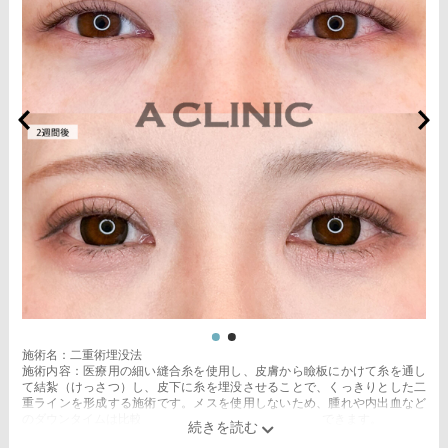
施術名：二重術埋没法
施術内容：医療用の細い縫合糸を使用し、皮膚から瞼板にかけて糸を通し
て結紮（けっさつ）し、皮下に糸を埋没させることで、くっきりとした二
重ラインを形成する施術です。メスを使用しないため、腫れや内出血など
のダウンタイムは比較的少なく、自然な仕上がりが期待できます。
施術時間：約15〜20分程