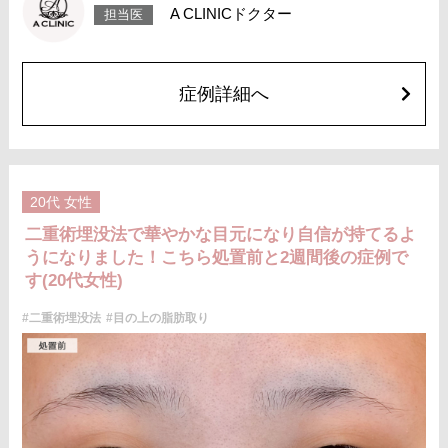
で落ち着いていきますが、個人差があります。また、稀に細菌感染症、左
A CLINICドクター
担当医
右差、重瞼ラインの消失・乱れ、縫合糸の露出、結膜腫脹などが生じるこ
とがございます。
費用：スタンダード 2箇所107,800円(税込)〜6箇所239,800円(税込)
アドバンス 2箇所217,800円(税込)～6箇所349,800円(税込)
アペックス シングル437,800円(税込)～ダブル657,800円(税込)
症例詳細へ
シークレットアイズシングル712,800円(税込)〜ダブル877,800円(税込)
オプション：笑気麻酔 3,300円(税込)
施術名：目の上の脂肪取り
施術内容：上まぶたを約2mmほど小さく切開し、余分な眼窩脂肪を取り除
くことで瞼の重みを改善する施術です。上まぶたの二重のラインの上を切
開するため、傷跡はほとんど目立ちません。脂肪を適切に除去すること
20代
女性
で、まぶたが軽くなり、目元がすっきりとした印象になります。二重のラ
インもよりくっきりと出やすくなるため、眠たそうな目元や重たいまぶた
二重術埋没法で華やかな目元になり自信が持てるよ
にお悩みの方に適した施術です。
うになりました！こちら処置前と2週間後の症例で
施術時間：約15分程
リスク、副作用：腫れ、内出血、疼痛などが術後一時的に生じることがご
す(20代女性)
ざいます。また、稀に細菌感染症、左右差、肥厚性瘢痕、創部陥凹などが
生じることがございます。
#二重術埋没法
#目の上の脂肪取り
費用：118,800円(税込)〜173,800円(税込)
オプション：笑気麻酔 3,300円(税込)