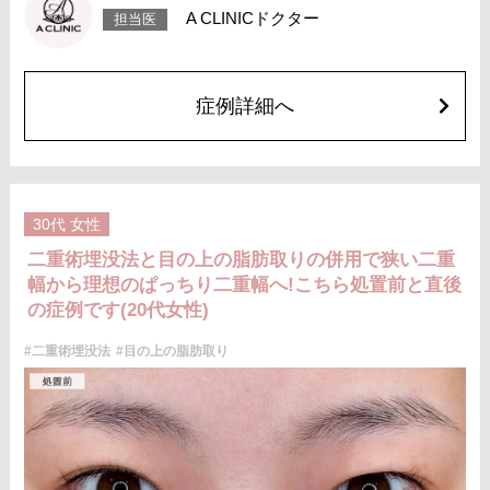
で落ち着いていきますが、個人差があります。また、稀に細菌感染症、左
A CLINICドクター
担当医
右差、重瞼ラインの消失・乱れ、縫合糸の露出、結膜腫脹などが生じるこ
とがございます。
費用：スタンダード 2箇所107,800円(税込)〜6箇所239,800円(税込)
アドバンス 2箇所217,800円(税込)～6箇所349,800円(税込)
アペックス シングル437,800円(税込)～ダブル657,800円(税込)
症例詳細へ
シークレットアイズシングル712,800円(税込)〜ダブル877,800円(税込)
オプション：笑気麻酔 3,300円(税込)
施術名：目の上の脂肪取り
施術内容：上まぶたを約2mmほど小さく切開し、余分な眼窩脂肪を取り除
くことで瞼の重みを改善する施術です。上まぶたの二重のラインの上を切
開するため、傷跡はほとんど目立ちません。脂肪を適切に除去すること
30代
女性
で、まぶたが軽くなり、目元がすっきりとした印象になります。二重のラ
インもよりくっきりと出やすくなるため、眠たそうな目元や重たいまぶた
二重術埋没法と目の上の脂肪取りの併用で狭い二重
にお悩みの方に適した施術です。
幅から理想のぱっちり二重幅へ!こちら処置前と直後
施術時間：約15分程
リスク、副作用：腫れ、内出血、疼痛などが術後一時的に生じることがご
の症例です(20代女性)
ざいます。また、稀に細菌感染症、左右差、肥厚性瘢痕、創部陥凹などが
生じることがございます。
#二重術埋没法
#目の上の脂肪取り
費用：118,800円(税込)〜173,800円(税込)
オプション：笑気麻酔 3,300円(税込)