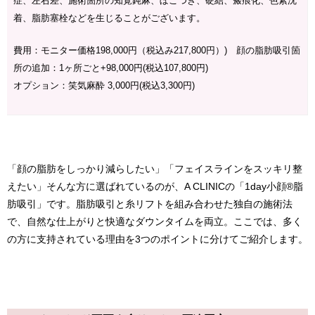
症、左右差、施術箇所の知覚鈍麻、ぼこつき、硬結、瘢痕化、色素沈
着、脂肪塞栓などを生じることがございます。
費用：モニター価格198,000円（税込み217,800円）) 顔の脂肪吸引箇
所の追加：1ヶ所ごと+98,000円(税込107,800円)
オプション：笑気麻酔 3,000円(税込3,300円)
「顔の脂肪をしっかり減らしたい」「フェイスラインをスッキリ整
えたい」そんな方に選ばれているのが、A CLINICの「1day小顔®脂
肪吸引」です。脂肪吸引と糸リフトを組み合わせた独自の施術法
で、自然な仕上がりと快適なダウンタイムを両立。ここでは、多く
の方に支持されている理由を3つのポイントに分けてご紹介します。