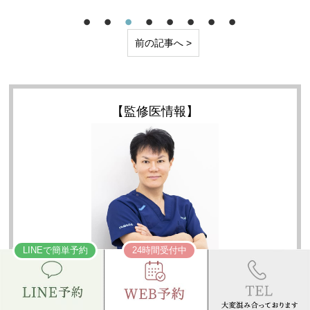
前の記事へ >
【監修医情報】
LINEで簡単予約
24時間受付中
本ページはA CLINIC 統括院長 山田 哲雄(日本
美容外科学会認定 美容外科専門医)が監修し
ています。