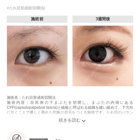
#たれ目形成術(切開法)
施術前
3週間後
施術名：たれ目形成術切開法
施術内容：目尻側の下まぶたを切開し、まぶたの内側にある
CPF(capsulopalpebral fascia)と瞼板と呼ばれる組織を縫い縮めて、下方向
に引くことで優しく垂れた印象の目元をつくる施術です。たれ目のバラン
スを丁寧に確認しながら、最後に皮膚をきれいに縫合して仕上げます。
施術時間：約30分程
抜糸：5～7日後にご来院して頂きます。
リスク、副作用：腫れ、内出血、疼痛、目がごろごろする違和感などが術
後一時的に生じることがございます。また、稀に細菌感染症、左右差、肥