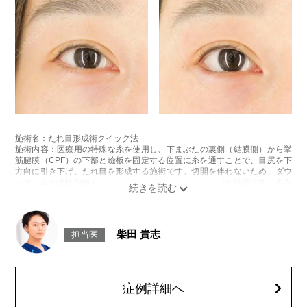
施術名：たれ目形成術クイック法
施術内容：医療用の特殊な糸を使用し、下まぶたの裏側（結膜側）から挙
筋腱膜（CPF）の下部と瞼板を固定する位置に糸を通すことで、目尻を下
方向に引き下げ、たれ目を形成する施術です。切開を伴わないため、ダウ
ンタイムが比較的短く、お顔の表面に傷跡が残らないのが特徴です。糸を
通す位置や角度を繊細に調整することで、しっかりとした変化とともに、
後戻りしにくい自然な仕上がりを実現します。
施術時間：約30分程
リスク、副作用：腫れ、内出血、疼痛、目がごろごろする違和感などが術
柴田 貴志
担当医
後一時的に生じることがございます。また、稀に細菌感染症、左右差、後
戻り、縫合糸の露出、逆さ睫毛になる、目が乾燥する、睫毛が切れたり抜
ける、結膜腫脹などが生じることがございます。
費用：217,800円(税込)〜327,800円(税込)
オプション：笑気麻酔 3,300円(税込)
症例詳細へ