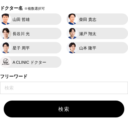
ドクター名
※複数選択可
山田 哲雄
柴田 貴志
長谷川 光
瀬戸 翔太
星子 周平
山本 隆平
A CLINIC ドクター
フリーワード