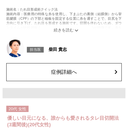
施術名：たれ目形成術クイック法
施術内容：医療用の特殊な糸を使用し、下まぶたの裏側（結膜側）から挙
筋腱膜（CPF）の下部と瞼板を固定する位置に糸を通すことで、目尻を下
方向に引き下げ、たれ目を形成する施術です。切開を伴わないため、ダウ
ンタイムが比較的短く、お顔の表面に傷跡が残らないのが特徴です。糸を
通す位置や角度を繊細に調整することで、しっかりとした変化とともに、
後戻りしにくい自然な仕上がりを実現します。
施術時間：約30分程
リスク、副作用：腫れ、内出血、疼痛、目がごろごろする違和感などが術
柴田 貴志
担当医
後一時的に生じることがございます。また、稀に細菌感染症、左右差、後
戻り、縫合糸の露出、逆さ睫毛になる、目が乾燥する、睫毛が切れたり抜
ける、結膜腫脹などが生じることがございます。
費用：217,800円(税込)〜327,800円(税込)
オプション：笑気麻酔 3,300円(税込)
症例詳細へ
20代
女性
優しい目元になる、誰からも愛されるタレ目切開法
(3週間後)(20代女性)