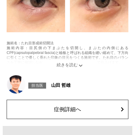
施術名：たれ目形成術切開法
施術内容：目尻側の下まぶたを切開し、まぶたの内側にある
CPF(capsulopalpebral fascia)と瞼板と呼ばれる組織を縫い縮めて、下方向
に引くことで優しく垂れた印象の目元をつくる施術です。たれ目のバラン
スを丁寧に確認しながら、最後に皮膚をきれいに縫合して仕上げます。
施術時間：約30分程
抜糸：5～7日後にご来院して頂きます。
リスク、副作用：腫れ、内出血、疼痛、目がごろごろする違和感などが術
後一時的に生じることがございます。また、稀に細菌感染症、左右差、肥
山田 哲雄
担当医
厚性瘢痕、兎眼、後戻り、縫合糸の露出、逆さ睫毛になる、下眼瞼外反、
目が乾燥する、睫毛が切れたり抜ける、結膜腫脹などが生じることがござ
います。
費用：602,800円(税込)〜877,800円(税込)
オプション：笑気麻酔 3,300円(税込)
症例詳細へ