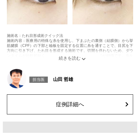
施術名：たれ目形成術クイック法
施術内容：医療用の特殊な糸を使用し、下まぶたの裏側（結膜側）から挙
筋腱膜（CPF）の下部と瞼板を固定する位置に糸を通すことで、目尻を下
方向に引き下げ、たれ目を形成する施術です。切開を伴わないため、ダウ
ンタイムが比較的短く、お顔の表面に傷跡が残らないのが特徴です。糸を
通す位置や角度を繊細に調整することで、しっかりとした変化とともに、
後戻りしにくい自然な仕上がりを実現します。
施術時間：約30分程
リスク、副作用：腫れ、内出血、疼痛、目がごろごろする違和感などが術
山田 哲雄
担当医
後一時的に生じることがございます。また、稀に細菌感染症、左右差、後
戻り、縫合糸の露出、逆さ睫毛になる、目が乾燥する、睫毛が切れたり抜
ける、結膜腫脹などが生じることがございます。
費用：217,800円(税込)〜327,800円(税込)
オプション：笑気麻酔 3,300円(税込)
症例詳細へ
施術名：二重術埋没法
施術内容：医療用の細い縫合糸を使用し、皮膚から瞼板にかけて糸を通し
て結紮（けっさつ）し、皮下に糸を埋没させることで、くっきりとした二
重ラインを形成する施術です。メスを使用しないため、腫れや内出血など
のダウンタイムは比較的少なく、自然な仕上がりが期待できます。
施術時間：約15〜20分程