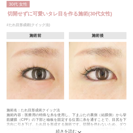
リスク、副作用：腫れ、内出血、疼痛、目がごろごろする違和感などが術
30代
女性
後一時的に生じることがございます。これらの症状は通常数日〜1週間ほど
で落ち着いていきますが、個人差があります。また、稀に細菌感染症、左
切開せずに可愛いタレ目を作る施術(30代女性)
右差、重瞼ラインの消失・乱れ、縫合糸の露出、結膜腫脹などが生じるこ
とがございます。
費用：スタンダード 2箇所107,800円(税込)〜6箇所239,800円(税込)
#たれ目形成術(クイック法)
アドバンス 2箇所217,800円(税込)～6箇所349,800円(税込)
アペックス シングル437,800円(税込)～ダブル657,800円(税込)
施術前
施術後
シークレットアイズシングル712,800円(税込)〜ダブル877,800円(税込)
オプション：笑気麻酔 3,300円(税込)
施術名：たれ目形成術クイック法
施術内容：医療用の特殊な糸を使用し、下まぶたの裏側（結膜側）から挙
筋腱膜（CPF）の下部と瞼板を固定する位置に糸を通すことで、目尻を下
方向に引き下げ、たれ目を形成する施術です。切開を伴わないため、ダウ
ンタイムが比較的短く、お顔の表面に傷跡が残らないのが特徴です。糸を