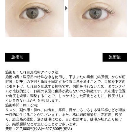
施術前
施
施術前
施術後
術
施術名：たれ目形成術クイック法
後
施術内容：医療用の特殊な糸を使用し、下まぶたの裏側（結膜側）から挙筋
腱膜（CPF）の下部と瞼板を固定する位置に糸を通すことで、目尻を下方向
に引き下げ、たれ目を形成する施術です。切開を伴わないため、ダウンタイ
ムが比較的短く、お顔の表面に傷跡が残らないのが特徴です。糸を通す位置
や角度を繊細に調整することで、しっかりとした変化とともに、後戻りしに
くい自然な仕上がりを実現します。
施術時間：約30分程
リスク、副作用：腫れ、内出血、疼痛、目がごろごろする違和感などが術後
一時的に生じることがございます。また、稀に細菌感染症、左右差、後戻
り、縫合糸の露出、逆さ睫毛になる、目が乾燥する、睫毛が切れたり抜け
る、結膜腫脹などが生じることがございます。
費用：217,800円(税込)〜327,800円(税込)