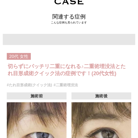
CASE
関連する症例
こんな症例も見られています
20代
女性
切らずにパッチリ二重になれる♪二重術埋没法とた
れ目形成術クイック法の症例です！(20代女性)
#たれ目形成術(クイック法)
#二重術埋没法
施術前
施術後