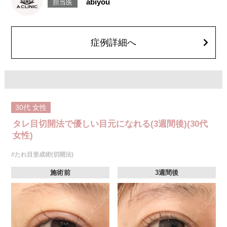
abiyou
担当医
厚性瘢痕、兎眼、後戻り、縫合糸の露出、逆さ睫毛になる、下眼瞼外反、
目が乾燥する、睫毛が切れたり抜ける、結膜腫脹などが生じることがござ
います。
費用：602,800円(税込)〜877,800円(税込)
オプション：笑気麻酔 3,300円(税込)
症例詳細へ
30代
女性
タレ目切開法で優しい目元になれる(3週間後)(30代
女性)
#たれ目形成術(切開法)
施術前
3週間後