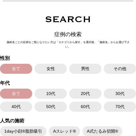
SEARCH
症例の検索
施術名ごとの症例をご覧になりたい方は「カテゴリから探す」を選択後、「施術名」からお選び下さ
い。
性別
全て
女性
男性
その他
年代
全て
10代
20代
30代
40代
50代
60代
70代
人気の施術
1day小顔®脂肪吸引
Aスレッド®
A式たるみ切開®