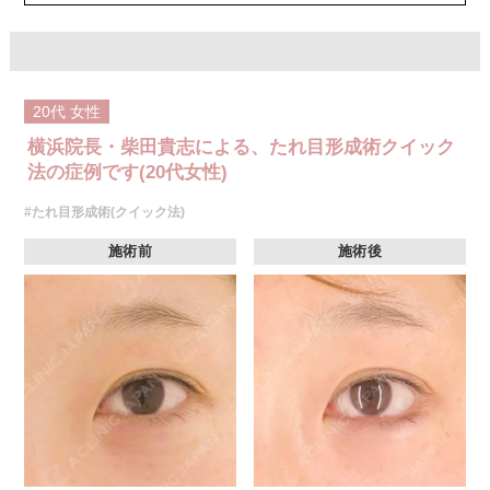
20代
女性
横浜院長・柴田貴志による、たれ目形成術クイック
法の症例です(20代女性)
#たれ目形成術(クイック法)
施術前
施術後