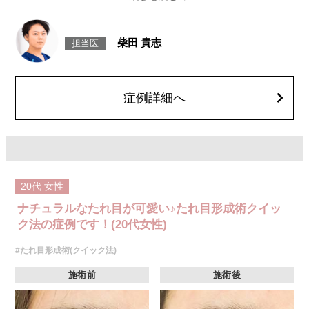
通す位置や角度を繊細に調整することで、しっかりとした変化とともに、
後戻りしにくい自然な仕上がりを実現します。
施術時間：約30分程
リスク、副作用：腫れ、内出血、疼痛、目がごろごろする違和感などが術
柴田 貴志
担当医
後一時的に生じることがございます。また、稀に細菌感染症、左右差、後
戻り、縫合糸の露出、逆さ睫毛になる、目が乾燥する、睫毛が切れたり抜
ける、結膜腫脹などが生じることがございます。
費用：217,800円(税込)〜327,800円(税込)
オプション：笑気麻酔 3,300円(税込)
症例詳細へ
20代
女性
ナチュラルなたれ目が可愛い♪たれ目形成術クイッ
ク法の症例です！(20代女性)
#たれ目形成術(クイック法)
施術前
施術後