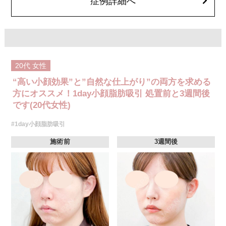
症例詳細へ
20代
女性
“高い小顔効果”と”自然な仕上がり”の両方を求める
方にオススメ！1day小顔脂肪吸引 処置前と3週間後
です(20代女性)
#1day小顔脂肪吸引
施術前
3週間後