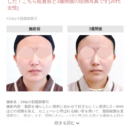
した！こちら処置前と3週間後の症例写真です(20代
女性)
#1day小顔脂肪吸引
施術前
3週間後
施術名：1day小顔脂肪吸引
施術内容：脂肪を減らしたい箇所に合わせて目立ちにくい箇所に2～3mm
ほどの切開を加え、カニューレと呼ばれる細い管を用いて、脂肪細胞を直
接吸引し、除去します。同時にAスレッド®と呼ばれる溶ける繊維をお顔の
目立たない部分から皮下へ挿入し、皮膚を内側から引き上げて固定しま
す。
施術時間：約30分程