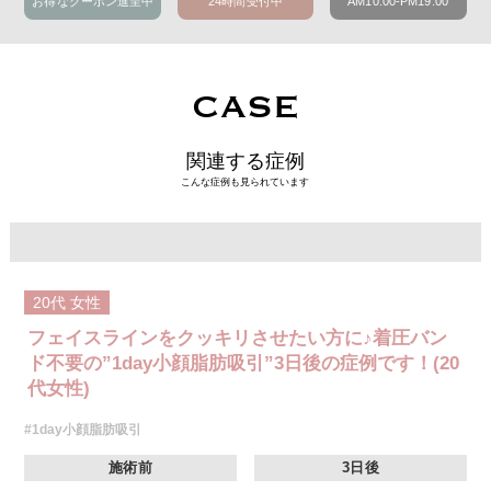
お得なクーポン進呈中
24時間受付中
AM10:00-PM19:00
CASE
関連する症例
こんな症例も見られています
20代
女性
フェイスラインをクッキリさせたい方に♪着圧バン
ド不要の”1day小顔脂肪吸引”3日後の症例です！(20
代女性)
#1day小顔脂肪吸引
施術前
3日後