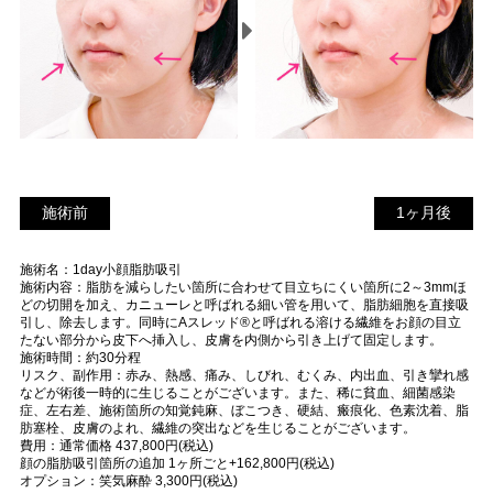
施術前
1
施術前
1ヶ月後
ヶ
施術名：1day小顔脂肪吸引
月
施術内容：脂肪を減らしたい箇所に合わせて目立ちにくい箇所に2～3mmほ
後
どの切開を加え、カニューレと呼ばれる細い管を用いて、脂肪細胞を直接吸
引し、除去します。同時にAスレッド®と呼ばれる溶ける繊維をお顔の目立
たない部分から皮下へ挿入し、皮膚を内側から引き上げて固定します。
施術時間：約30分程
リスク、副作用：赤み、熱感、痛み、しびれ、むくみ、内出血、引き攣れ感
などが術後一時的に生じることがございます。また、稀に貧血、細菌感染
症、左右差、施術箇所の知覚鈍麻、ぼこつき、硬結、瘢痕化、色素沈着、脂
肪塞栓、皮膚のよれ、繊維の突出などを生じることがございます。
費用：通常価格 437,800円(税込)
顔の脂肪吸引箇所の追加 1ヶ所ごと+162,800円(税込)
オプション：笑気麻酔 3,300円(税込)