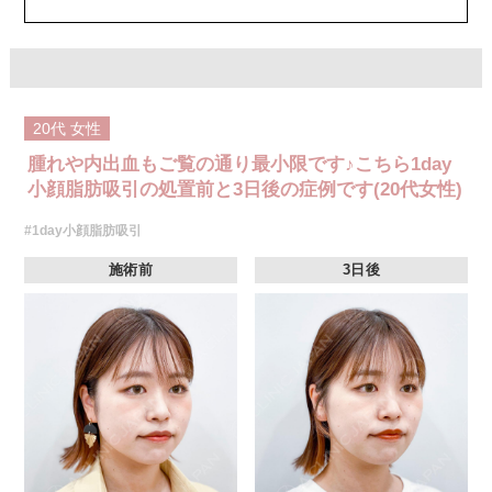
20代
女性
腫れや内出血もご覧の通り最小限です♪こちら1day
小顔脂肪吸引の処置前と3日後の症例です(20代女性)
#1day小顔脂肪吸引
施術前
3日後