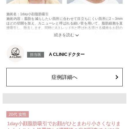
施術名：1day小顔脂肪吸引
施術内容：脂肪を減らしたい箇所に合わせて目立ちにくい箇所に2～3mm
ほどの切開を加え、カニューレと呼ばれる細い管を用いて、脂肪細胞を直
接吸引し、除去します。同時にAスレッド®と呼ばれる溶ける繊維をお顔の
目立たない部分から皮下へ挿入し、皮膚を内側から引き上げて固定しま
す。
施術時間：約30分程
リスク、副作用：赤み、熱感、痛み、しびれ、むくみ、内出血、引き攣れ
感などが術後一時的に生じることがございます。また、稀に貧血、細菌感
A CLINICドクター
担当医
染症、左右差、施術箇所の知覚鈍麻、ぼこつき、硬結、瘢痕化、色素沈
着、脂肪塞栓、皮膚のよれ、繊維の突出などを生じることがございます。
費用：通常価格 437,800円(税込)
顔の脂肪吸引箇所の追加 1ヶ所ごと+162,800円(税込)
オプション：笑気麻酔 3,300円(税込)
症例詳細へ
20代
女性
1day小顔脂肪吸引でお顔がひとまわり小さくなりま