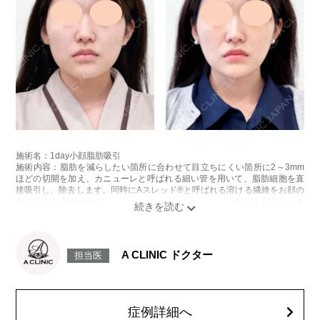
施術名：1day小顔脂肪吸引
施術内容：脂肪を減らしたい箇所に合わせて目立ちにくい箇所に2～3mm
ほどの切開を加え、カニューレと呼ばれる細い管を用いて、脂肪細胞を直
接吸引し、除去します。同時にAスレッド®と呼ばれる溶ける繊維をお顔の
目立たない部分から皮下へ挿入し、皮膚を内側から引き上げて固定しま
す。
施術時間：約30分程
リスク、副作用：赤み、熱感、痛み、しびれ、むくみ、内出血、引き攣れ
感などが術後一時的に生じることがございます。また、稀に貧血、細菌感
A CLINIC ドクター
担当医
染症、左右差、施術箇所の知覚鈍麻、ぼこつき、硬結、瘢痕化、色素沈
着、脂肪塞栓、皮膚のよれ、繊維の突出などを生じることがございます。
費用：通常価格 437,800円(税込)
顔の脂肪吸引箇所の追加 1ヶ所ごと+162,800円(税込)
オプション：笑気麻酔 3,300円(税込)
症例詳細へ