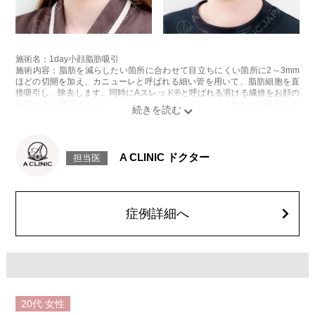
施術名：1day小顔脂肪吸引
施術内容：脂肪を減らしたい箇所に合わせて目立ちにくい箇所に2～3mm
ほどの切開を加え、カニューレと呼ばれる細い管を用いて、脂肪細胞を直
接吸引し、除去します。同時にAスレッド®と呼ばれる溶ける繊維をお顔の
目立たない部分から皮下へ挿入し、皮膚を内側から引き上げて固定しま
す。
施術時間：約30分程
リスク、副作用：赤み、熱感、痛み、しびれ、むくみ、内出血、引き攣れ
感などが術後一時的に生じることがございます。また、稀に貧血、細菌感
A CLINIC ドクター
担当医
染症、左右差、施術箇所の知覚鈍麻、ぼこつき、硬結、瘢痕化、色素沈
着、脂肪塞栓、皮膚のよれ、繊維の突出などを生じることがございます。
費用：通常価格 437,800円(税込)
顔の脂肪吸引箇所の追加 1ヶ所ごと+162,800円(税込)
オプション：笑気麻酔 3,300円(税込)
症例詳細へ
20代
女性