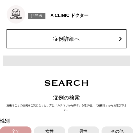
ボツリヌス菌から抽出されるタンパク質を口角を下げる筋肉(口角下制筋)へ
注入し、筋肉の動きを抑制し、口角を上げる施術です。
施術時間：約15～20分程
A CLINIC ドクター
担当医
リスク、副作用：腫れ、赤み、内出血、痛み、突っ張り感などが生じるこ
とがございます。また、稀にアレルギー、細菌感染症、頭痛などが生じる
ことがございます。注入箇所を強く刺激するようなマッサージは1〜2週間
ほどお控えください。ボトックス注入後は男性は3か月、女性は2か月避妊
して頂くようお願いします。
症例詳細へ
費用：レスチレン 68,900円(税込)
ジュビダームビスタボルベラXC 101,900円(税込)
オプション：表面麻酔 3,300円(税込) 笑気麻酔 3,300円(税込)
SEARCH
症例の検索
施術名ごとの症例をご覧になりたい方は「カテゴリから探す」を選択後、「施術名」からお選び下さ
い。
性別
全て
女性
男性
その他