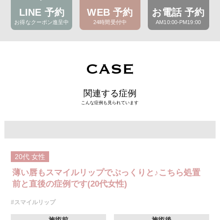
LINE 予約
WEB 予約
お電話 予約
お得なクーポン進呈中
24時間受付中
AM10:00-PM19:00
CASE
関連する症例
こんな症例も見られています
20代
女性
薄い唇もスマイルリップでぷっくりと♪こちら処置
前と直後の症例です(20代女性)
#スマイルリップ
施術前
施術後