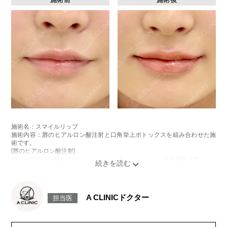
施術名：スマイルリップ
施術内容：唇のヒアルロン酸注射と口角挙上ボトックスを組み合わせた施
術です。
[唇のヒアルロン酸注射]
唇にヒアルロン酸を注入し、ボリュームやバランスを整える施術です。
[口角挙上ボトックス]
ボツリヌス菌から抽出されるタンパク質を口角を下げる筋肉(口角下制筋)へ
注入し、筋肉の動きを抑制し、口角を上げる施術です。
施術時間：約15～20分程
A CLINICドクター
担当医
リスク、副作用：腫れ、赤み、内出血、痛み、突っ張り感などが生じるこ
とがございます。また、稀にアレルギー、細菌感染症、頭痛などが生じる
ことがございます。注入箇所を強く刺激するようなマッサージは1〜2週間
ほどお控えください。ボトックス注入後は男性は3か月、女性は2か月避妊