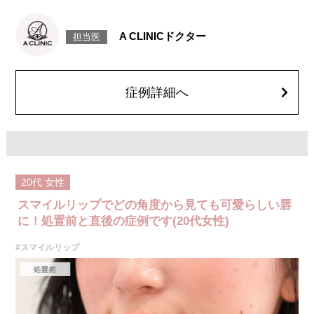
ボツリヌス菌から抽出されるタンパク質を口角を下げる筋肉(口角下制筋)へ
注入し、筋肉の動きを抑制し、口角を上げる施術です。
施術時間：約15～20分程
A CLINICドクター
担当医
リスク、副作用：腫れ、赤み、内出血、痛み、突っ張り感などが生じるこ
とがございます。また、稀にアレルギー、細菌感染症、頭痛などが生じる
ことがございます。注入箇所を強く刺激するようなマッサージは1〜2週間
ほどお控えください。ボトックス注入後は男性は3か月、女性は2か月避妊
して頂くようお願いします。
症例詳細へ
費用：レスチレン 68,900円(税込)
ジュビダームビスタボルベラXC 101,900円(税込)
オプション：表面麻酔 3,300円(税込) 笑気麻酔 3,300円(税込)
20代
女性
スマイルリップでどの角度から見ても可愛らしい唇
に！処置前と直後の症例です(20代女性)
#スマイルリップ