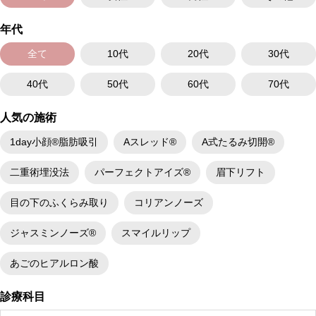
年代
全て
10代
20代
30代
40代
50代
60代
70代
人気の施術
1day小顔®脂肪吸引
Aスレッド®
A式たるみ切開®
二重術埋没法
パーフェクトアイズ®
眉下リフト
目の下のふくらみ取り
コリアンノーズ
ジャスミンノーズ®
スマイルリップ
あごのヒアルロン酸
診療科目