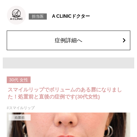
ボツリヌス菌から抽出されるタンパク質を口角を下げる筋肉(口角下制筋)へ
注入し、筋肉の動きを抑制し、口角を上げる施術です。
施術時間：約15～20分程
A CLINICドクター
担当医
リスク、副作用：腫れ、赤み、内出血、痛み、突っ張り感などが生じるこ
とがございます。また、稀にアレルギー、細菌感染症、頭痛などが生じる
ことがございます。注入箇所を強く刺激するようなマッサージは1〜2週間
ほどお控えください。ボトックス注入後は男性は3か月、女性は2か月避妊
して頂くようお願いします。
症例詳細へ
費用：レスチレン 68,900円(税込)
ジュビダームビスタボルベラXC 101,900円(税込)
オプション：表面麻酔 3,300円(税込) 笑気麻酔 3,300円(税込)
30代
女性
スマイルリップでボリュームのある唇になりまし
た！処置前と直後の症例です(30代女性)
#スマイルリップ