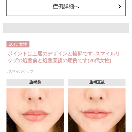
して頂くようお願いします。
症例詳細へ
費用：レスチレン 68,900円(税込)
ジュビダームビスタボルベラXC 101,900円(税込)
オプション：表面麻酔 3,300円(税込) 笑気麻酔 3,300円(税込)
20代
女性
ポイントは上唇のデザインと輪郭です♪スマイルリ
ップの処置前と処置直後の症例です(20代女性)
#スマイルリップ
施術前
施術直後