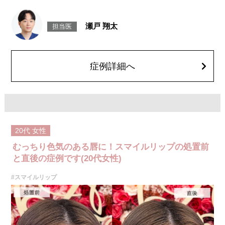
ボツリヌス菌から抽出されるタンパク質を口角を下げる筋肉(口角下制筋)へ
注入し、筋肉の動きを抑制し、口角を上げる施術です。
施術時間：約15～20分程
瀬戸 翔太
担当医
リスク、副作用：腫れ、赤み、内出血、痛み、突っ張り感などが生じるこ
とがございます。また、稀にアレルギー、細菌感染症、頭痛などが生じる
ことがございます。注入箇所を強く刺激するようなマッサージは1〜2週間
ほどお控えください。ボトックス注入後は男性は3か月、女性は2か月避妊
して頂くようお願いします。
症例詳細へ
費用：レスチレン 68,900円(税込)
ジュビダームビスタボルベラXC 101,900円(税込)
オプション：表面麻酔 3,300円(税込) 笑気麻酔 3,300円(税込)
20代
女性
むっちり色気のある唇に！スマイルリップの処置前
と直後の症例です(20代女性)
#スマイルリップ