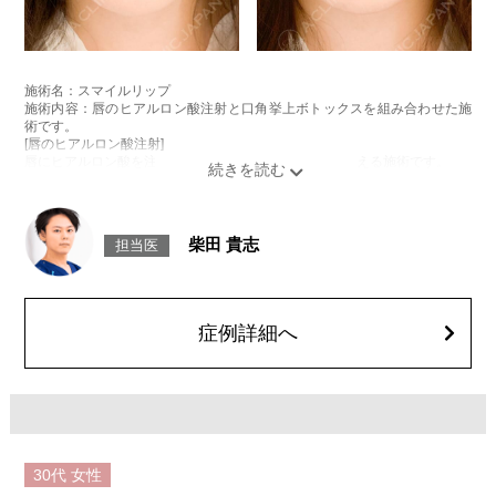
施術名：スマイルリップ
施術内容：唇のヒアルロン酸注射と口角挙上ボトックスを組み合わせた施
術です。
[唇のヒアルロン酸注射]
唇にヒアルロン酸を注入し、ボリュームやバランスを整える施術です。
[口角挙上ボトックス]
ボツリヌス菌から抽出されるタンパク質を口角を下げる筋肉(口角下制筋)へ
注入し、筋肉の動きを抑制し、口角を上げる施術です。
施術時間：約15～20分程
柴田 貴志
担当医
リスク、副作用：腫れ、赤み、内出血、痛み、突っ張り感などが生じるこ
とがございます。また、稀にアレルギー、細菌感染症、頭痛などが生じる
ことがございます。注入箇所を強く刺激するようなマッサージは1〜2週間
ほどお控えください。ボトックス注入後は男性は3か月、女性は2か月避妊
して頂くようお願いします。
症例詳細へ
費用：レスチレン 68,900円(税込)
ジュビダームビスタボルベラXC 101,900円(税込)
オプション：表面麻酔 3,300円(税込) 笑気麻酔 3,300円(税込)
30代
女性