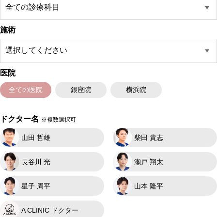
施術
医院
全ての医院
銀座院
横浜院
ドクター名
※複数選択可
山田 哲雄
柴田 貴志
長谷川 光
瀬戸 翔太
星子 周平
山本 隆平
A CLINIC ドクター