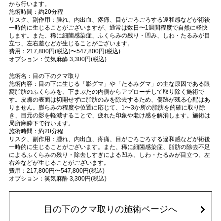
から行います。
施術時間：約20分程
リスク、副作用：腫れ、内出血、疼痛、目がごろごろする違和感などが術後
一時的に生じることがございますが、通常は数日〜1週間程度で自然に軽快
します。また、稀に細菌感染症、ふくらみの残り・凹み、しわ・たるみが目
立つ、左右差などが生じることがございます。
費用：217,800円(税込)〜547,800円(税込)
オプション：笑気麻酔 3,300円(税込)
施術名：目の下のクマ取り
施術内容：目の下に生じる「影グマ」や「たるみグマ」の主な原因である眼
窩脂肪のふくらみを、下まぶたの内側からアプローチして取り除く施術で
す。皮膚の表面は切開せずに脂肪のみを除去するため、傷跡が残る心配はあ
りません。膨らみの程度や位置に応じて、1〜3か所の脂肪を的確に取り除
き、目元の影を軽減することで、疲れた印象や老け感を解消します。施術は
局所麻酔下で行います。
施術時間：約20分程
リスク、副作用：腫れ、内出血、疼痛、目がごろごろする違和感などが術後
一時的に生じることがございます。また、稀に細菌感染症、脂肪の除去不足
によるふくらみの残り・除去しすぎによる凹み、しわ・たるみが目立つ、左
右差などが生じることがございます。
費用：217,800円〜547,800円(税込)
オプション：笑気麻酔 3,300円(税込)
目の下のクマ取りの施術ページへ