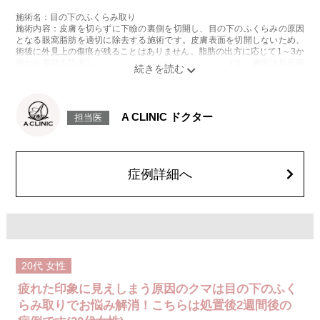
施術名：目の下のふくらみ取り
施術内容：皮膚を切らずに下瞼の裏側を切開し、目の下のふくらみの原因
となる眼窩脂肪を適切に除去する施術です。皮膚表面を切開しないため、
術後に外見上の傷痕が残ることはありません。脂肪の出方に応じて1～3か
所から脂肪を除去し、目の下の凹凸をなめらかに整えます。施術は局所麻
酔をしてから行います。
施術時間：約20分程
リスク、副作用：腫れ、内出血、疼痛、目がごろごろする違和感などが術
後一時的に生じることがございますが、通常は数日〜1週間程度で自然に軽
A CLINIC ドクター
担当医
快します。また、稀に細菌感染症、ふくらみの残り・凹み、しわ・たるみ
が目立つ、左右差などが生じることがございます。
費用：217,800円(税込)〜547,800円(税込)
オプション：笑気麻酔 3,300円(税込)
症例詳細へ
20代
女性
疲れた印象に見えしまう原因のクマは目の下のふく
らみ取りでお悩み解消！こちらは処置後2週間後の