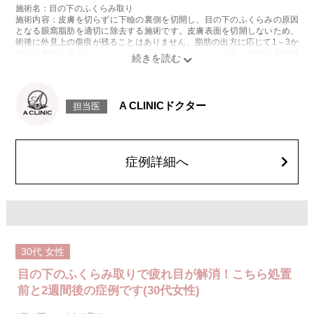
施術名：目の下のふくらみ取り
施術内容：皮膚を切らずに下瞼の裏側を切開し、目の下のふくらみの原因
となる眼窩脂肪を適切に除去する施術です。皮膚表面を切開しないため、
術後に外見上の傷痕が残ることはありません。脂肪の出方に応じて1～3か
所から脂肪を除去し、目の下の凹凸をなめらかに整えます。施術は局所麻
酔をしてから行います。
施術時間：約20分程
リスク、副作用：腫れ、内出血、疼痛、目がごろごろする違和感などが術
後一時的に生じることがございますが、通常は数日〜1週間程度で自然に軽
A CLINICドクター
担当医
快します。また、稀に細菌感染症、ふくらみの残り・凹み、しわ・たるみ
が目立つ、左右差などが生じることがございます。
費用：217,800円(税込)〜547,800円(税込)
オプション：笑気麻酔 3,300円(税込)
症例詳細へ
30代
女性
目の下のふくらみ取りで疲れ目が解消！こちら処置
前と2週間後の症例です(30代女性)