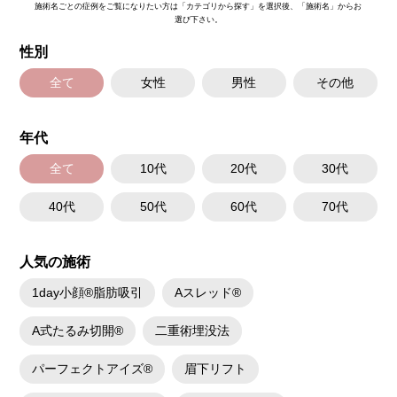
施術名ごとの症例をご覧になりたい方は「カテゴリから探す」を選択後、「施術名」からお
選び下さい。
性別
全て
女性
男性
その他
年代
全て
10代
20代
30代
40代
50代
60代
70代
人気の施術
1day小顔®脂肪吸引
Aスレッド®
A式たるみ切開®
二重術埋没法
パーフェクトアイズ®
眉下リフト