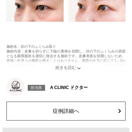
施術名：目の下のふくらみ取り
施術内容：皮膚を切らずに下瞼の裏側を切開し、目の下のふくらみの原因
となる眼窩脂肪を適切に除去する施術です。皮膚表面を切開しないため、
術後に外見上の傷痕が残ることはありません。脂肪の出方に応じて1～3か
所から脂肪を除去し、目の下の凹凸をなめらかに整えます。施術は局所麻
酔をしてから行います。
施術時間：約20分程
リスク、副作用：腫れ、内出血、疼痛、目がごろごろする違和感などが術
後一時的に生じることがございますが、通常は数日〜1週間程度で自然に軽
A CLINIC ドクター
担当医
快します。また、稀に細菌感染症、ふくらみの残り・凹み、しわ・たるみ
が目立つ、左右差などが生じることがございます。
費用：217,800円(税込)〜547,800円(税込)
オプション：笑気麻酔 3,300円(税込)
症例詳細へ