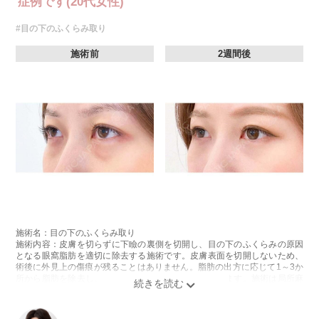
症例です(20代女性)
#目の下のふくらみ取り
施術前
2週間後
施術名：目の下のふくらみ取り
施術内容：皮膚を切らずに下瞼の裏側を切開し、目の下のふくらみの原因
となる眼窩脂肪を適切に除去する施術です。皮膚表面を切開しないため、
術後に外見上の傷痕が残ることはありません。脂肪の出方に応じて1～3か
所から脂肪を除去し、目の下の凹凸をなめらかに整えます。施術は局所麻
酔をしてから行います。
施術時間：約20分程
リスク、副作用：腫れ、内出血、疼痛、目がごろごろする違和感などが術