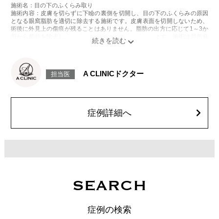
施術名：目の下のふくらみ取り
施術内容：皮膚を切らずに下瞼の裏側を切開し、目の下のふくらみの原因
となる眼窩脂肪を適切に除去する施術です。皮膚表面を切開しないため、
術後に外見上の傷痕が残ることはありません。脂肪の出方に応じて1～3か
所から脂肪を除去し、目の下の凹凸をなめらかに整えます。施術は局所麻
酔をしてから行います。
施術時間：約20分程
リスク、副作用：腫れ、内出血、疼痛、目がごろごろする違和感などが術
後一時的に生じることがございますが、通常は数日〜1週間程度で自然に軽
A CLINICドクター
担当医
快します。また、稀に細菌感染症、ふくらみの残り・凹み、しわ・たるみ
が目立つ、左右差などが生じることがございます。
費用：217,800円(税込)〜547,800円(税込)
オプション：笑気麻酔 3,300円(税込)
症例詳細へ
SEARCH
症例の検索