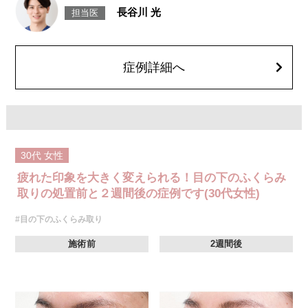
後一時的に生じることがございますが、通常は数日〜1週間程度で自然に軽
長谷川 光
担当医
快します。また、稀に細菌感染症、ふくらみの残り・凹み、しわ・たるみ
が目立つ、左右差などが生じることがございます。
費用：217,800円(税込)〜547,800円(税込)
オプション：笑気麻酔 3,300円(税込)
症例詳細へ
30代
女性
疲れた印象を大きく変えられる！目の下のふくらみ
取りの処置前と２週間後の症例です(30代女性)
#目の下のふくらみ取り
施術前
2週間後