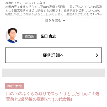
施術名：目の下のふくらみ取り
施術内容：皮膚を切らずに下瞼の裏側を切開し、目の下のふくらみの原因
となる眼窩脂肪を適切に除去する施術です。皮膚表面を切開しないため、
術後に外見上の傷痕が残ることはありません。脂肪の出方に応じて1～3か
所から脂肪を除去し、目の下の凹凸をなめらかに整えます。施術は局所麻
酔をしてから行います。
施術時間：約20分程
リスク、副作用：腫れ、内出血、疼痛、目がごろごろする違和感などが術
後一時的に生じることがございますが、通常は数日〜1週間程度で自然に軽
柴田 貴志
担当医
快します。また、稀に細菌感染症、ふくらみの残り・凹み、しわ・たるみ
が目立つ、左右差などが生じることがございます。
費用：217,800円(税込)〜547,800円(税込)
オプション：笑気麻酔 3,300円(税込)
症例詳細へ
30代
女性
目の下のふくらみ取りでスッキリとした目元に！処
置前と2週間後の症例です(30代女性)