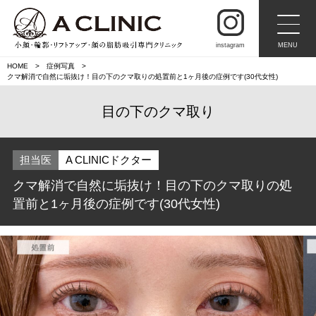
instagram
MENU
HOME
症例写真
クマ解消で自然に垢抜け！目の下のクマ取りの処置前と1ヶ月後の症例です(30代女性)
目の下のクマ取り
担当医
A CLINICドクター
クマ解消で自然に垢抜け！目の下のクマ取りの処
置前と1ヶ月後の症例です(30代女性)