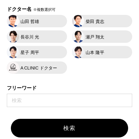
ドクター名
※複数選択可
山田 哲雄
柴田 貴志
長谷川 光
瀬戸 翔太
星子 周平
山本 隆平
A CLINIC ドクター
フリーワード