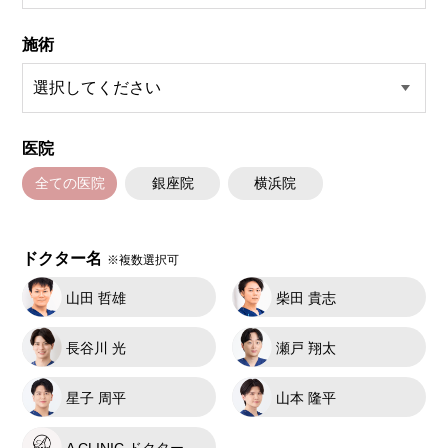
施術
医院
全ての医院
銀座院
横浜院
ドクター名
※複数選択可
山田 哲雄
柴田 貴志
長谷川 光
瀬戸 翔太
星子 周平
山本 隆平
A CLINIC ドクター