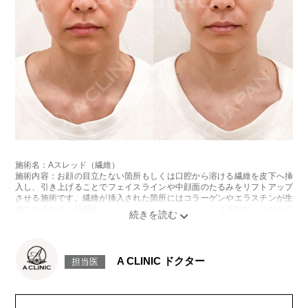
施術名：Aスレッド（繊維）
施術内容：お顔の目立たない箇所もしくは口腔から溶ける繊維を皮下へ挿
入し、引き上げることでフェイスラインや中顔面のたるみをリフトアップ
させる施術です。繊維が挿入された箇所にはコラーゲンやエラスチンが生
成されるため、長期的な美肌効果、肌質の改善効果、将来的なシワやたる
みの予防効果が期待できます。
施術時間：約15〜20分程
リスク、副作用：腫れ、内出血、疼痛、頭痛、引き攣れ感などが生じるこ
とがございます。また、稀ではありますが、施術部位の細菌感染症、皮膚
A CLINIC ドクター
担当医
のよれ、繊維の突出などが生じることがございます。化膿止め・痛み止め
を処方しております。服用により、何か異常があれば服用を中止してくだ
さい。
費用：1部位 184,800円(税込)