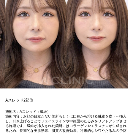
Aスレッド2部位
施術名：Aスレッド（繊維）
施術内容：お顔の目立たない箇所もしくは口腔から溶ける繊維を皮下へ挿入
し、引き上げることでフェイスラインや中顔面のたるみをリフトアップさせ
る施術です。繊維が挿入された箇所にはコラーゲンやエラスチンが生成され
るため、長期的な美肌効果、肌質の改善効果、将来的なシワやたるみの予防