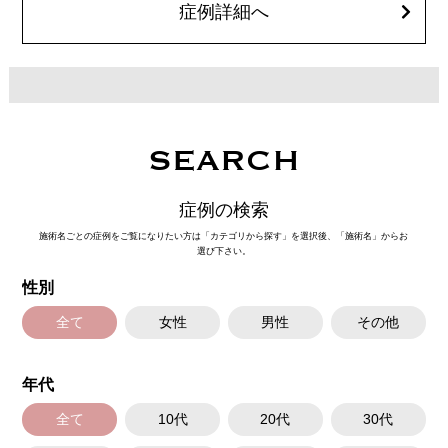
オプション：笑気麻酔 3,300円(税込)
症例詳細へ
SEARCH
症例の検索
施術名ごとの症例をご覧になりたい方は「カテゴリから探す」を選択後、「施術名」からお
選び下さい。
性別
全て
女性
男性
その他
年代
全て
10代
20代
30代