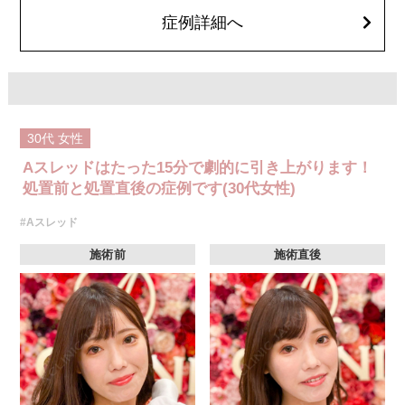
オプション：笑気麻酔 3,300円(税込)
症例詳細へ
30代
女性
Aスレッドはたった15分で劇的に引き上がります！
処置前と処置直後の症例です(30代女性)
#Aスレッド
施術前
施術直後