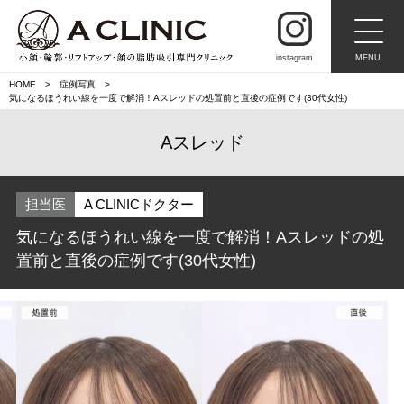
instagram
MENU
HOME
症例写真
気になるほうれい線を一度で解消！Aスレッドの処置前と直後の症例です(30代女性)
Aスレッド
担当医
A CLINICドクター
気になるほうれい線を一度で解消！Aスレッドの処
置前と直後の症例です(30代女性)