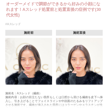
オーダーメイドで調節ができるから好みの小顔にな
れます！Aスレッド処置前と処置直後の症例です(30
代女性)
#Aスレッド
施術前
施術直後
施術名：Aスレッド（繊維）
施術内容：お顔の目立たない箇所もしくは口腔から溶ける繊維を皮下へ挿
入し、引き上げることでフェイスラインや中顔面のたるみをリフトアップ
させる施術です。繊維が挿入された箇所にはコラーゲンやエラスチンが生