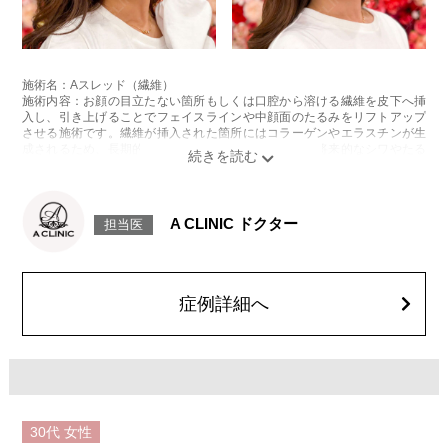
施術名：Aスレッド（繊維）
施術内容：お顔の目立たない箇所もしくは口腔から溶ける繊維を皮下へ挿
入し、引き上げることでフェイスラインや中顔面のたるみをリフトアップ
させる施術です。繊維が挿入された箇所にはコラーゲンやエラスチンが生
成されるため、長期的な美肌効果、肌質の改善効果、将来的なシワやたる
みの予防効果が期待できます。
施術時間：約15〜20分程
リスク、副作用：腫れ、内出血、疼痛、頭痛、引き攣れ感などが生じるこ
とがございます。また、稀ではありますが、施術部位の細菌感染症、皮膚
A CLINIC ドクター
担当医
のよれ、繊維の突出などが生じることがございます。化膿止め・痛み止め
を処方しております。服用により、何か異常があれば服用を中止してくだ
さい。
費用：1部位 184,800円(税込)
オプション：笑気麻酔 3,300円(税込)
症例詳細へ
30代
女性