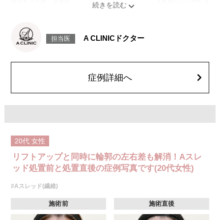
成されるため、長期的な美肌効果、肌質の改善効果、将来的なシワやたる
みの予防効果が期待できます。
施術時間：約15〜20分程
リスク、副作用：腫れ、内出血、疼痛、頭痛、引き攣れ感などが生じるこ
とがございます。また、稀ではありますが、施術部位の細菌感染症、皮膚
A CLINICドクター
担当医
のよれ、繊維の突出などが生じることがございます。化膿止め・痛み止め
を処方しております。服用により、何か異常があれば服用を中止してくだ
さい。
費用：1部位 184,800円(税込)
オプション：笑気麻酔 3,300円(税込)
症例詳細へ
20代
女性
リフトアップと同時に輪郭の左右差も解消！Aスレ
ッド処置前と処置直後の症例写真です(20代女性)
#Aスレッド(繊維)
施術前
施術直後