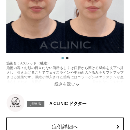
施術名：Aスレッド（繊維）
施術内容：お顔の目立たない箇所もしくは口腔から溶ける繊維を皮下へ挿
入し、引き上げることでフェイスラインや中顔面のたるみをリフトアップ
させる施術です。繊維が挿入された箇所にはコラーゲンやエラスチンが生
成されるため、長期的な美肌効果、肌質の改善効果、将来的なシワやたる
みの予防効果が期待できます。
施術時間：約15〜20分程
リスク、副作用：腫れ、内出血、疼痛、頭痛、引き攣れ感などが生じるこ
とがございます。また、稀ではありますが、施術部位の細菌感染症、皮膚
A CLINIC ドクター
担当医
のよれ、繊維の突出などが生じることがございます。化膿止め・痛み止め
を処方しております。服用により、何か異常があれば服用を中止してくだ
さい。
費用：1部位 184,800円(税込)
オプション：笑気麻酔 3,300円(税込)
症例詳細へ