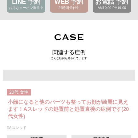
LINE 予約
WEB 予約
お電話 予約
お得なクーポン進呈中
24時間受付中
AM10:00-PM19:00
CASE
関連する症例
こんな症例も見られています
20代
女性
小顔になると他のパーツも整ってお顔が綺麗に見え
ます！Aスレッドの処置前と処置直後の症例です(20
代女性)
#Aスレッド