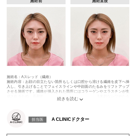
施術前
施術直後
施術名：Aスレッド（繊維）
施術内容：お顔の目立たない箇所もしくは口腔から溶ける繊維を皮下へ挿
入し、引き上げることでフェイスラインや中顔面のたるみをリフトアップ
させる施術です。繊維が挿入された箇所にはコラーゲンやエラスチンが生
成されるため、長期的な美肌効果、肌質の改善効果、将来的なシワやたる
みの予防効果が期待できます。
施術時間：約15〜20分程
リスク、副作用：腫れ、内出血、疼痛、頭痛、引き攣れ感などが生じるこ
とがございます。また、稀ではありますが、施術部位の細菌感染症、皮膚
A CLINICドクター
担当医
のよれ、繊維の突出などが生じることがございます。化膿止め・痛み止め
を処方しております。服用により、何か異常があれば服用を中止してくだ
さい。
費用：1部位 184,800円(税込)