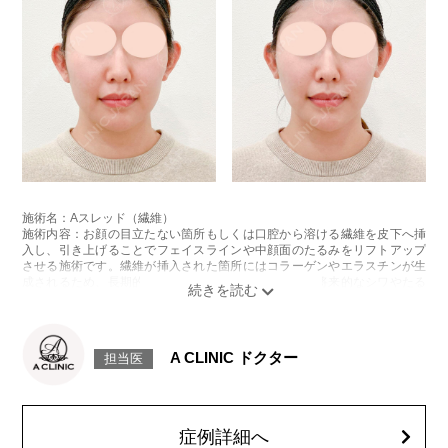
施術名：Aスレッド（繊維）
施術内容：お顔の目立たない箇所もしくは口腔から溶ける繊維を皮下へ挿
入し、引き上げることでフェイスラインや中顔面のたるみをリフトアップ
させる施術です。繊維が挿入された箇所にはコラーゲンやエラスチンが生
成されるため、長期的な美肌効果、肌質の改善効果、将来的なシワやたる
みの予防効果が期待できます。
施術時間：約15〜20分程
リスク、副作用：腫れ、内出血、疼痛、頭痛、引き攣れ感などが生じるこ
とがございます。また、稀ではありますが、施術部位の細菌感染症、皮膚
A CLINIC ドクター
担当医
のよれ、繊維の突出などが生じることがございます。化膿止め・痛み止め
を処方しております。服用により、何か異常があれば服用を中止してくだ
さい。
費用：1部位 184,800円(税込)
オプション：笑気麻酔 3,300円(税込)
症例詳細へ