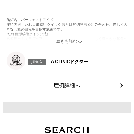
施術名：パーフェクトアイズ
施術内容：たれ目形成術クイック法と目尻切開法を組み合わせ、優しく大
きな印象の目元を目指す施術です。
[たれ目形成術クイック法]
医療用の糸で目尻の下側を軽く引き下げることで、優しく穏やかな印象の
たれ目を形成します。
[目尻切開法]
目尻の皮膚を一部取り除くことで、隠れていた白目の部分が見えるように
なり、目の横幅を大きく見せる施術です。
A CLINICドクター
担当医
施術時間：約30分程
抜糸：切開範囲により5～7日後にご来院して頂く場合がございます。
リスク、副作用：腫れ、内出血、疼痛、目がごろごろする違和感などが術
後一時的に生じることがございます。また、稀に細菌感染症、左右差、後
戻り、目尻のラインに段差が生じる、睫毛が切れたり抜ける、結膜腫脹な
症例詳細へ
どが生じることがございます。
費用：モニター価格 107,800円(税込)
オプション：笑気麻酔 3,300円(税込)
SEARCH