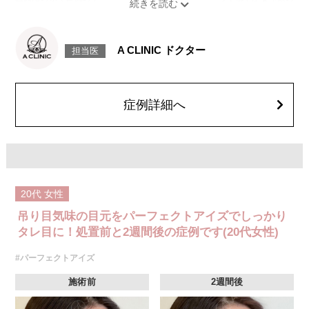
たれ目を形成します。
[目尻切開法]
目尻の皮膚を一部取り除くことで、隠れていた白目の部分が見えるように
なり、目の横幅を大きく見せる施術です。
A CLINIC ドクター
担当医
施術時間：約30分程
抜糸：切開範囲により5～7日後にご来院して頂く場合がございます。
リスク、副作用：腫れ、内出血、疼痛、目がごろごろする違和感などが術
後一時的に生じることがございます。また、稀に細菌感染症、左右差、後
戻り、目尻のラインに段差が生じる、睫毛が切れたり抜ける、結膜腫脹な
症例詳細へ
どが生じることがございます。
費用：モニター価格 107,800円(税込)
オプション：笑気麻酔 3,300円(税込)
20代
女性
吊り目気味の目元をパーフェクトアイズでしっかり
タレ目に！処置前と2週間後の症例です(20代女性)
#パーフェクトアイズ
施術前
2週間後