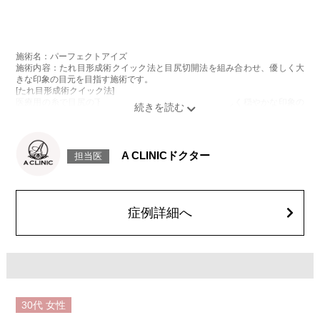
施術名：パーフェクトアイズ
施術内容：たれ目形成術クイック法と目尻切開法を組み合わせ、優しく大
きな印象の目元を目指す施術です。
[たれ目形成術クイック法]
医療用の糸で目尻の下側を軽く引き下げることで、優しく穏やかな印象の
たれ目を形成します。
[目尻切開法]
目尻の皮膚を一部取り除くことで、隠れていた白目の部分が見えるように
なり、目の横幅を大きく見せる施術です。
A CLINICドクター
担当医
施術時間：約30分程
抜糸：切開範囲により5～7日後にご来院して頂く場合がございます。
リスク、副作用：腫れ、内出血、疼痛、目がごろごろする違和感などが術
後一時的に生じることがございます。また、稀に細菌感染症、左右差、後
戻り、目尻のラインに段差が生じる、睫毛が切れたり抜ける、結膜腫脹な
症例詳細へ
どが生じることがございます。
費用：モニター価格 107,800円(税込)
オプション：笑気麻酔 3,300円(税込)
30代
女性