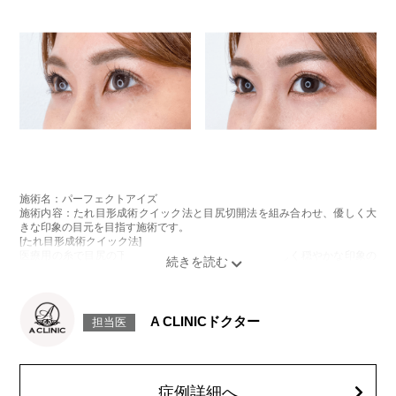
施術名：パーフェクトアイズ
施術内容：たれ目形成術クイック法と目尻切開法を組み合わせ、優しく大
きな印象の目元を目指す施術です。
[たれ目形成術クイック法]
医療用の糸で目尻の下側を軽く引き下げることで、優しく穏やかな印象の
たれ目を形成します。
[目尻切開法]
目尻の皮膚を一部取り除くことで、隠れていた白目の部分が見えるように
なり、目の横幅を大きく見せる施術です。
A CLINICドクター
担当医
施術時間：約30分程
抜糸：切開範囲により5～7日後にご来院して頂く場合がございます。
リスク、副作用：腫れ、内出血、疼痛、目がごろごろする違和感などが術
後一時的に生じることがございます。また、稀に細菌感染症、左右差、後
戻り、目尻のラインに段差が生じる、睫毛が切れたり抜ける、結膜腫脹な
症例詳細へ