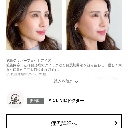
施術名：パーフェクトアイズ
施術内容：たれ目形成術クイック法と目尻切開法を組み合わせ、優しく大
きな印象の目元を目指す施術です。
[たれ目形成術クイック法]
医療用の糸で目尻の下側を軽く引き下げることで、優しく穏やかな印象の
たれ目を形成します。
[目尻切開法]
目尻の皮膚を一部取り除くことで、隠れていた白目の部分が見えるように
なり、目の横幅を大きく見せる施術です。
A CLINICドクター
担当医
施術時間：約30分程
抜糸：切開範囲により5～7日後にご来院して頂く場合がございます。
リスク、副作用：腫れ、内出血、疼痛、目がごろごろする違和感などが術
後一時的に生じることがございます。また、稀に細菌感染症、左右差、後
戻り、目尻のラインに段差が生じる、睫毛が切れたり抜ける、結膜腫脹な
症例詳細へ
どが生じることがございます。