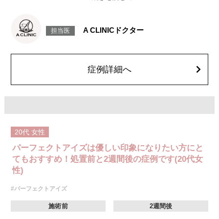
たれ目を形成します。
[目尻切開法]
目尻の皮膚を一部取り除くことで、隠れていた白目の部分が見えるように
なり、目の横幅を大きく見せる施術です。
A CLINICドクター
担当医
施術時間：約30分程
抜糸：切開範囲により5～7日後にご来院して頂く場合がございます。
リスク、副作用：腫れ、内出血、疼痛、目がごろごろする違和感などが術
後一時的に生じることがございます。また、稀に細菌感染症、左右差、後
戻り、目尻のラインに段差が生じる、睫毛が切れたり抜ける、結膜腫脹な
症例詳細へ
どが生じることがございます。
費用：モニター価格 107,800円(税込)
オプション：笑気麻酔 3,300円(税込)
20代
女性
パーフェクトアイズは優しい印象になりたい方にと
てもおすすめ！処置前と2週間後の症例です(20代女
性)
#パーフェクトアイズ
施術前
2週間後