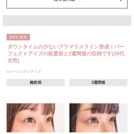
どが生じることがございます。
費用：モニター価格 107,800円(税込)
オプション：笑気麻酔 3,300円(税込)
20代
女性
ダウンタイムの少ないグラマラスライン形成！パー
フェクトアイズの処置前と2週間後の症例です(20代
女性)
#パーフェクトアイズ
施術前
2週間後