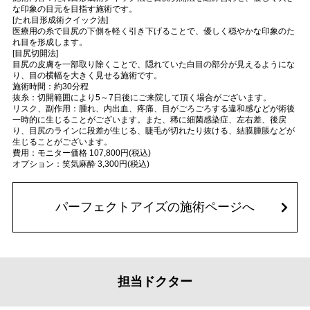
な印象の目元を目指す施術です。
[たれ目形成術クイック法]
医療用の糸で目尻の下側を軽く引き下げることで、優しく穏やかな印象のた
れ目を形成します。
[目尻切開法]
目尻の皮膚を一部取り除くことで、隠れていた白目の部分が見えるようにな
り、目の横幅を大きく見せる施術です。
施術時間：約30分程
抜糸：切開範囲により5～7日後にご来院して頂く場合がございます。
リスク、副作用：腫れ、内出血、疼痛、目がごろごろする違和感などが術後
一時的に生じることがございます。また、稀に細菌感染症、左右差、後戻
り、目尻のラインに段差が生じる、睫毛が切れたり抜ける、結膜腫脹などが
生じることがございます。
費用：モニター価格 107,800円(税込)
オプション：笑気麻酔 3,300円(税込)
パーフェクトアイズの施術ページへ
担当ドクター