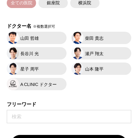
全ての医院
銀座院
横浜院
ドクター名
※複数選択可
山田 哲雄
柴田 貴志
長谷川 光
瀬戸 翔太
星子 周平
山本 隆平
A CLINIC ドクター
フリーワード