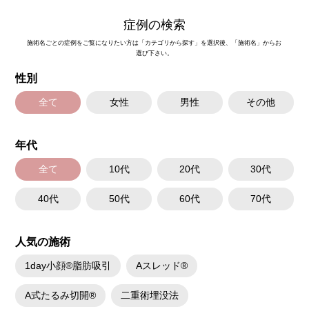
症例の検索
施術名ごとの症例をご覧になりたい方は「カテゴリから探す」を選択後、「施術名」からお
選び下さい。
性別
全て
女性
男性
その他
年代
全て
10代
20代
30代
40代
50代
60代
70代
人気の施術
1day小顔®脂肪吸引
Aスレッド®
A式たるみ切開®
二重術埋没法