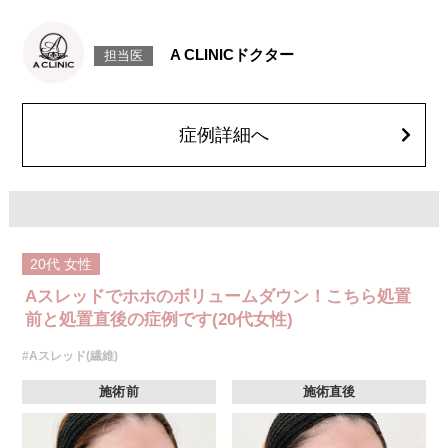
施術時間：約15〜20分程
リスク、副作用：腫れ、内出血、疼痛、頭痛、引き攣れ感などが生じるこ
とがございます。また、稀ではありますが、施術部位の細菌感染症、皮膚
A CLINICドクター
担当医
のよれ、繊維の突出などが生じることがございます。化膿止め・痛み止め
を処方しております。服用により、何か異常があれば服用を中止してくだ
さい。
費用：1部位 184,800円(税込)
オプション：笑気麻酔 3,300円(税込)
症例詳細へ
20代
女性
Aスレッドでホホのボリュームダウン！こちら処置
前と処置直後の症例です(20代女性)
#Aスレッド(繊維)
施術前
施術直後