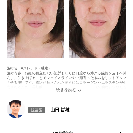
施術名：Aスレッド（繊維）
施術内容：お顔の目立たない箇所もしくは口腔から溶ける繊維を皮下へ挿
入し、引き上げることでフェイスラインや中顔面のたるみをリフトアップ
させる施術です。繊維が挿入された箇所にはコラーゲンやエラスチンが生
成されるため、長期的な美肌効果、肌質の改善効果、将来的なシワやたる
みの予防効果が期待できます。
施術時間：約15〜20分程
リスク、副作用：腫れ、内出血、疼痛、頭痛、引き攣れ感などが生じるこ
とがございます。また、稀ではありますが、施術部位の細菌感染症、皮膚
山田 哲雄
担当医
のよれ、繊維の突出などが生じることがございます。化膿止め・痛み止め
を処方しております。服用により、何か異常があれば服用を中止してくだ
さい。
費用：1部位 184,800円(税込)
オプション：笑気麻酔 3,300円(税込)