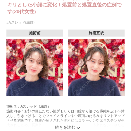
キリとした小顔に変化！処置前と処置直後の症例で
す(20代女性)
#Aスレッド(繊維)
施術前
施術直後
施術名：Aスレッド（繊維）
施術内容：お顔の目立たない箇所もしくは口腔から溶ける繊維を皮下へ挿
入し、引き上げることでフェイスラインや中顔面のたるみをリフトアップ
させる施術です。繊維が挿入された箇所にはコラーゲンやエラスチンが生
成されるため、長期的な美肌効果、肌質の改善効果、将来的なシワやたる
みの予防効果が期待できます。