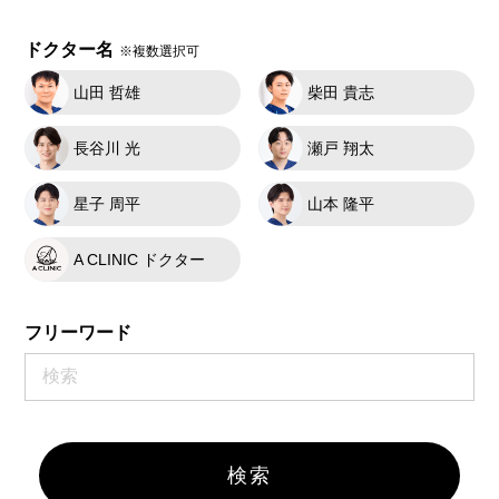
ドクター名
※複数選択可
山田 哲雄
柴田 貴志
長谷川 光
瀬戸 翔太
星子 周平
山本 隆平
A CLINIC ドクター
フリーワード