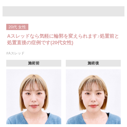
20代
女性
Aスレッドなら気軽に輪郭を変えられます♪処置前と
処置直後の症例です(20代女性)
#Aスレッド
施術前
施術後