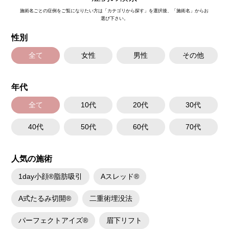
施術名ごとの症例をご覧になりたい方は「カテゴリから探す」を選択後、「施術名」からお
選び下さい。
性別
全て
女性
男性
その他
年代
全て
10代
20代
30代
40代
50代
60代
70代
人気の施術
1day小顔®脂肪吸引
Aスレッド®
A式たるみ切開®
二重術埋没法
パーフェクトアイズ®
眉下リフト