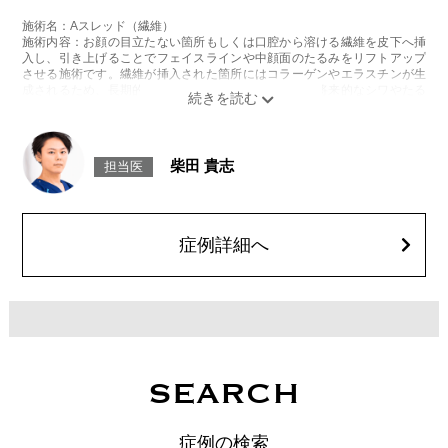
施術名：Aスレッド（繊維）
施術内容：お顔の目立たない箇所もしくは口腔から溶ける繊維を皮下へ挿
入し、引き上げることでフェイスラインや中顔面のたるみをリフトアップ
させる施術です。繊維が挿入された箇所にはコラーゲンやエラスチンが生
成されるため、長期的な美肌効果、肌質の改善効果、将来的なシワやたる
みの予防効果が期待できます。
施術時間：約15〜20分程
リスク、副作用：腫れ、内出血、疼痛、頭痛、引き攣れ感などが生じるこ
とがございます。また、稀ではありますが、施術部位の細菌感染症、皮膚
柴田 貴志
担当医
のよれ、繊維の突出などが生じることがございます。化膿止め・痛み止め
を処方しております。服用により、何か異常があれば服用を中止してくだ
さい。
費用：1部位 184,800円(税込)
オプション：笑気麻酔 3,300円(税込)
症例詳細へ
SEARCH
症例の検索