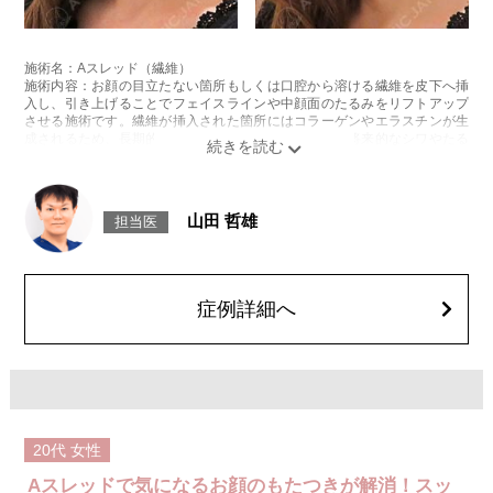
施術名：Aスレッド（繊維）
施術内容：お顔の目立たない箇所もしくは口腔から溶ける繊維を皮下へ挿
入し、引き上げることでフェイスラインや中顔面のたるみをリフトアップ
させる施術です。繊維が挿入された箇所にはコラーゲンやエラスチンが生
成されるため、長期的な美肌効果、肌質の改善効果、将来的なシワやたる
みの予防効果が期待できます。
施術時間：約15〜20分程
リスク、副作用：腫れ、内出血、疼痛、頭痛、引き攣れ感などが生じるこ
とがございます。また、稀ではありますが、施術部位の細菌感染症、皮膚
山田 哲雄
担当医
のよれ、繊維の突出などが生じることがございます。化膿止め・痛み止め
を処方しております。服用により、何か異常があれば服用を中止してくだ
さい。
費用：1部位 184,800円(税込)
オプション：笑気麻酔 3,300円(税込)
症例詳細へ
20代
女性
Aスレッドで気になるお顔のもたつきが解消！スッ