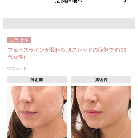
症例詳細へ
30代
女性
フェイスラインが変わる♪Aスレッドの症例です(30
代女性)
#Aスレッド
施術前
施術後