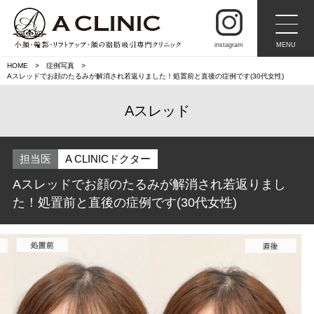
instagram
MENU
HOME
症例写真
Aスレッドでお顔のたるみが解消され若返りました！処置前と直後の症例です(30代女性)
Aスレッド
担当医
A CLINICドクター
Aスレッドでお顔のたるみが解消され若返りまし
た！処置前と直後の症例です(30代女性)