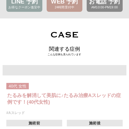
LINE 予約
WEB 予約
お電話 予約
お得なクーポン進呈中
24時間受付中
AM10:00-PM19:00
CASE
関連する症例
こんな症例も見られています
40代
女性
たるみを解消して美肌に♪たるみ治療Aスレッドの症
例です！(40代女性)
#Aスレッド
施術前
施術後