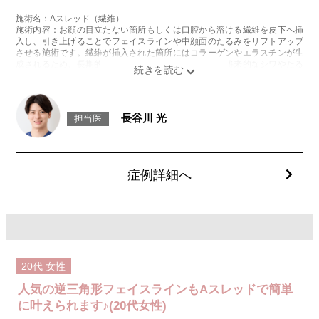
施術名：Aスレッド（繊維）
施術内容：お顔の目立たない箇所もしくは口腔から溶ける繊維を皮下へ挿
入し、引き上げることでフェイスラインや中顔面のたるみをリフトアップ
させる施術です。繊維が挿入された箇所にはコラーゲンやエラスチンが生
成されるため、長期的な美肌効果、肌質の改善効果、将来的なシワやたる
みの予防効果が期待できます。
施術時間：約15〜20分程
リスク、副作用：腫れ、内出血、疼痛、頭痛、引き攣れ感などが生じるこ
とがございます。また、稀ではありますが、施術部位の細菌感染症、皮膚
長谷川 光
担当医
のよれ、繊維の突出などが生じることがございます。化膿止め・痛み止め
を処方しております。服用により、何か異常があれば服用を中止してくだ
さい。
費用：1部位 184,800円(税込)
オプション：笑気麻酔 3,300円(税込)
症例詳細へ
20代
女性
人気の逆三角形フェイスラインもAスレッドで簡単
に叶えられます♪(20代女性)