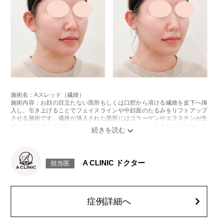
施術名：Aスレッド（繊維）
施術内容：お顔の目立たない箇所もしくは口腔から溶ける繊維を皮下へ挿
入し、引き上げることでフェイスラインや中顔面のたるみをリフトアップ
させる施術です。繊維が挿入された箇所にはコラーゲンやエラスチンが生
成されるため、長期的な美肌効果、肌質の改善効果、将来的なシワやたる
みの予防効果が期待できます。
施術時間：約15〜20分程
リスク、副作用：腫れ、内出血、疼痛、頭痛、引き攣れ感などが生じるこ
とがございます。また、稀ではありますが、施術部位の細菌感染症、皮膚
A CLINIC ドクター
担当医
のよれ、繊維の突出などが生じることがございます。化膿止め・痛み止め
を処方しております。服用により、何か異常があれば服用を中止してくだ
さい。
費用：1部位 184,800円(税込)
オプション：笑気麻酔 3,300円(税込)
症例詳細へ