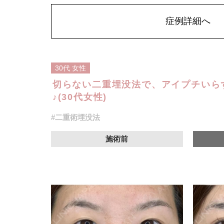
アドバンス 2箇所217,800円(税込)～6箇所349,800円(税込
アペックス シングル437,800円(税込)～ダブル657,800円(
症例詳細へ
シークレットアイズシングル712,800円(税込)〜ダブル877,
オプション：笑気麻酔 3,300円(税込)
30代
女性
切らない二重埋没法で、アイプチいら
♪(30代女性)
#二重術埋没法
施術前