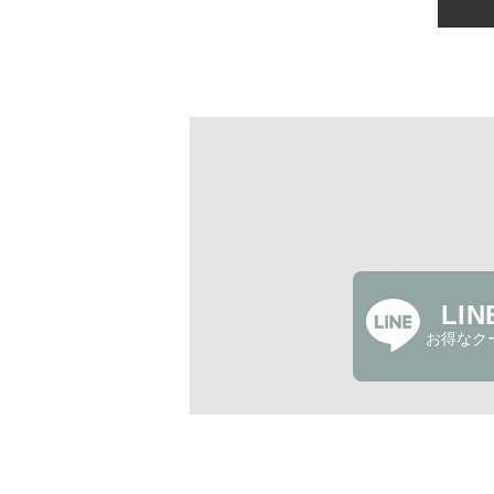
LI
お得なク