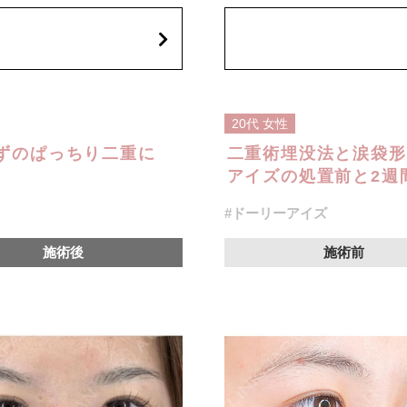
などが生じることがございます。
)
費用：スタンダード 2箇所107,800
税込)
アドバンス 2箇所217,800円(税込)
800円(税込)
アペックス シングル437,800円(税
シークレットアイズシングル712,80
オプション：笑気麻酔 3,300円(税
20代
女性
ずのぱっちり二重に
二重術埋没法と涙袋形
アイズの処置前と2週間
#ドーリーアイズ
施術後
施術前