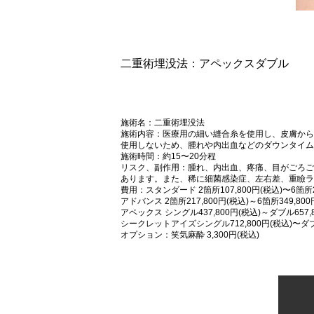
二重術埋没法：アペックスダブル
施術名：二重術埋没法
施術内容：医療用の細い縫合糸を使用し、皮膚から
使用しないため、腫れや内出血などのダウンタイム
施術時間：約15〜20分程
リスク、副作用：腫れ、内出血、疼痛、目がごろご
あります。また、稀に細菌感染症、左右差、重瞼ラ
費用：スタンダード 2箇所107,800円(税込)〜6箇所23
アドバンス 2箇所217,800円(税込)～6箇所349,800
アペックス シングル437,800円(税込)～ダブル657,8
シークレットアイズシングル712,800円(税込)〜ダブル
オプション：笑気麻酔 3,300円(税込)