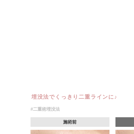
埋没法でくっきり二重ラインに♪
#二重術埋没法
施術前