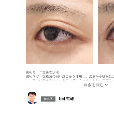
施術名：二重術埋没法
施術内容：医療用の細い縫合糸を使用し、皮膚から瞼板に
し、皮下に糸を埋没させることで、くっきりとした二重ラ
用しないため、腫れや内出血などのダウンタイムは比較的
ます。
施術時間：約15〜20分程
リスク、副作用：腫れ、内出血、疼痛、目がごろごろする
山田 哲雄
担当医
とがございます。これらの症状は通常数日〜1週間ほどで
ります。また、稀に細菌感染症、左右差、重瞼ラインの消
などが生じることがございます。
費用：スタンダード 2箇所107,800円(税込)〜6箇所239,80