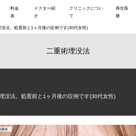
料金
ドクター紹
クリニックについ
再生医
表
介
て
療
術埋没法。処置前と1ヶ月後の症例です(30代女性)
二重術埋没法
術埋没法。処置前と1ヶ月後の症例です(30代女性)