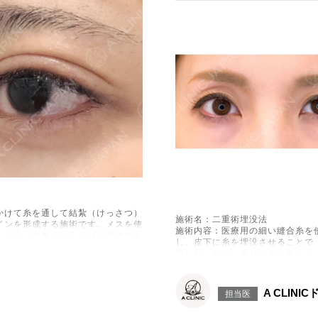
かけて糸を通して結紮（けっさつ）
施術名：二重術埋没法
インを形成する施術です。メスを使
施術内容：医療用の細い縫合糸を
少なく、自然な仕上がりが期待でき
し、皮下に糸を埋没させることで
用しないため、腫れや内出血など
ます。
違和感などが術後一時的に生じるこ
施術時間：約15〜20分程
落ち着いていきますが、個人差があ
リスク、副作用：腫れ、内出血、
A CLINI
失・乱れ、縫合糸の露出、結膜腫脹
担当医
とがございます。これらの症状は
ります。また、稀に細菌感染症、
0円(税込)