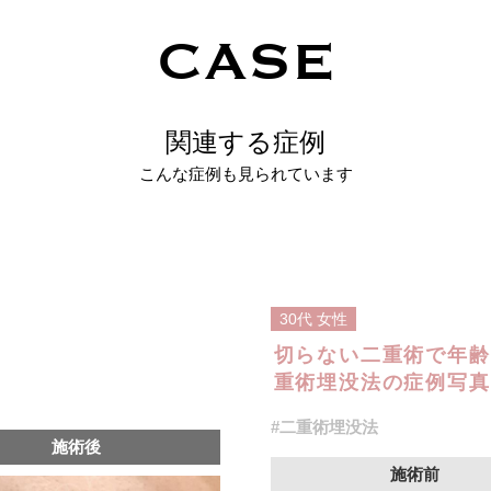
CASE
関連する症例
こんな症例も見られています
30代
女性
切らない二重術で年齢
重術埋没法の症例写真で
#二重術埋没法
施術後
施術前