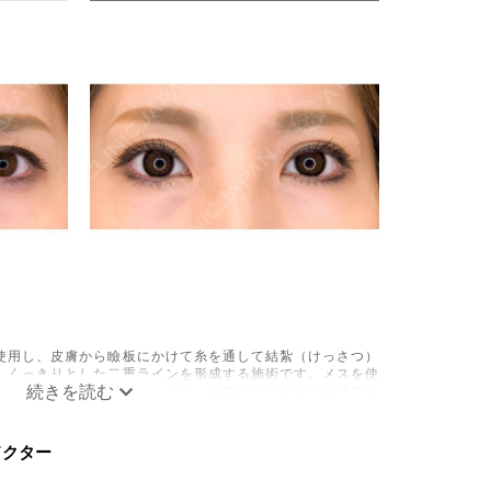
使用し、皮膚から瞼板にかけて糸を通して結紮（けっさつ）
、くっきりとした二重ラインを形成する施術です。メスを使
のダウンタイムは比較的少なく、自然な仕上がりが期待でき
疼痛、目がごろごろする違和感などが術後一時的に生じるこ
Cドクター
通常数日〜1週間ほどで落ち着いていきますが、個人差があ
左右差、重瞼ラインの消失・乱れ、縫合糸の露出、結膜腫脹