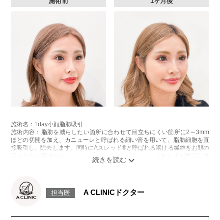
施術前
1ヶ月後
施術名：1day小顔脂肪吸引
施術内容：脂肪を減らしたい箇所に合わせて目立ちにくい箇所に2～3mm
ほどの切開を加え、カニューレと呼ばれる細い管を用いて、脂肪細胞を直
接吸引し、除去します。同時にAスレッド®と呼ばれる溶ける繊維をお顔の
目立たない部分から皮下へ挿入し、皮膚を内側から引き上げて固定しま
す。
施術時間：約30分程
リスク、副作用：赤み、熱感、痛み、しびれ、むくみ、内出血、引き攣れ
感などが術後一時的に生じることがございます。また、稀に貧血、細菌感
A CLINICドクター
担当医
染症、左右差、施術箇所の知覚鈍麻、ぼこつき、硬結、瘢痕化、色素沈
着、脂肪塞栓、皮膚のよれ、繊維の突出などを生じることがございます。
費用：通常価格 437,800円(税込)
顔の脂肪吸引箇所の追加 1ヶ所ごと+162,800円(税込)