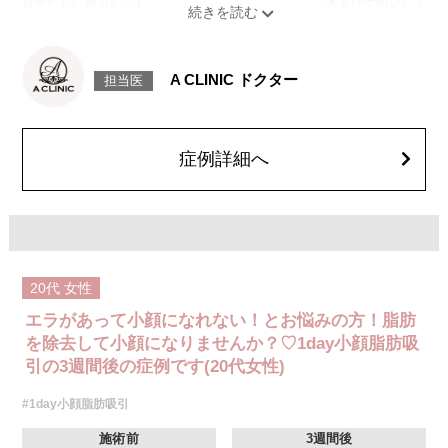
目立たない部分から皮下へ挿入し、皮膚を内側から引き上げて固定しま
す。
施術時間：約30分程
リスク、副作用：赤み、熱感、痛み、しびれ、むくみ、内出血、引き攣れ
感などが術後一時的に生じることがございます。また、稀に貧血、細菌感
A CLINIC ドクター
担当医
染症、左右差、施術箇所の知覚鈍麻、ぼこつき、硬結、瘢痕化、色素沈
着、脂肪塞栓、皮膚のよれ、繊維の突出などを生じることがございます。
費用：通常価格 437,800円(税込)
顔の脂肪吸引箇所の追加 1ヶ所ごと+162,800円(税込)
オプション：笑気麻酔 3,300円(税込)
症例詳細へ
20代
女性
エラがあって小顔になれない！とお悩みの方！脂肪
を除去して小顔になりませんか？♡1day小顔脂肪吸
引の3週間後の症例です(20代女性)
#1day小顔脂肪吸引
施術前
3週間後