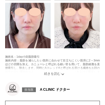
施術名：1day小顔脂肪吸引
施術内容：脂肪を減らしたい箇所に合わせて目立ちにくい箇所に2～3mm
ほどの切開を加え、カニューレと呼ばれる細い管を用いて、脂肪細胞を直
接吸引し、除去します。同時にAスレッド®と呼ばれる溶ける繊維をお顔の
目立たない部分から皮下へ挿入し、皮膚を内側から引き上げて固定しま
す。
施術時間：約30分程
リスク、副作用：赤み、熱感、痛み、しびれ、むくみ、内出血、引き攣れ
感などが術後一時的に生じることがございます。また、稀に貧血、細菌感
A CLINIC ドクター
担当医
染症、左右差、施術箇所の知覚鈍麻、ぼこつき、硬結、瘢痕化、色素沈
着、脂肪塞栓、皮膚のよれ、繊維の突出などを生じることがございます。
費用：通常価格 437,800円(税込)
顔の脂肪吸引箇所の追加 1ヶ所ごと+162,800円(税込)