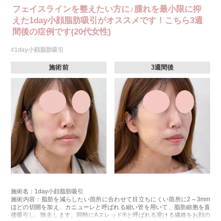
フェイスラインを整えたい方に♪腫れを最小限に抑
えた1day小顔脂肪吸引がオススメです！こちら3週
間後の症例です(20代女性)
#1day小顔脂肪吸引
施術前
3週間後
施術名：1day小顔脂肪吸引
施術内容：脂肪を減らしたい箇所に合わせて目立ちにくい箇所に2～3mm
ほどの切開を加え、カニューレと呼ばれる細い管を用いて、脂肪細胞を直
接吸引し、除去します。同時にAスレッド®と呼ばれる溶ける繊維をお顔の