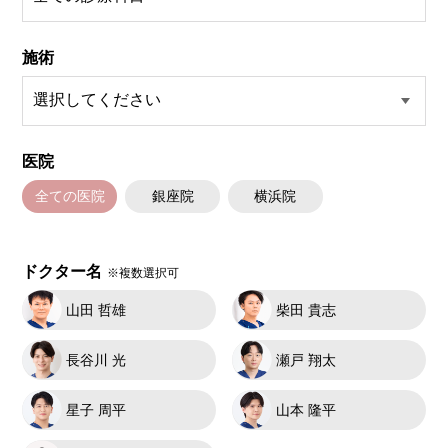
施術
医院
全ての医院
銀座院
横浜院
ドクター名
※複数選択可
山田 哲雄
柴田 貴志
長谷川 光
瀬戸 翔太
星子 周平
山本 隆平