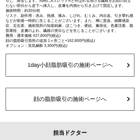
引し、除去します。同時にAスレッド®と呼ばれる溶ける繊維をお顔の目立
たない部分から皮下へ挿入し、皮膚を内側から引き上げて固定します。
施術時間：約30分程
リスク、副作用：赤み、熱感、痛み、しびれ、むくみ、内出血、引き攣れ感
などが術後一時的に生じることがございます。また、稀に貧血、細菌感染
症、左右差、施術箇所の知覚鈍麻、ぼこつき、硬結、瘢痕化、色素沈着、脂
肪塞栓、皮膚のよれ、繊維の突出などを生じることがございます。
費用：通常価格 437,800円(税込)
顔の脂肪吸引箇所の追加 1ヶ所ごと+162,800円(税込)
オプション：笑気麻酔 3,300円(税込)
1day小顔脂肪吸引の施術ページへ
顔の脂肪吸引の施術ページへ
担当ドクター