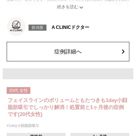
目立たない部分から皮下へ挿入し、皮膚を内側から引き上げて固定しま
す。
施術時間：約30分程
リスク、副作用：赤み、熱感、痛み、しびれ、むくみ、内出血、引き攣れ
感などが術後一時的に生じることがございます。また、稀に貧血、細菌感
A CLINICドクター
担当医
染症、左右差、施術箇所の知覚鈍麻、ぼこつき、硬結、瘢痕化、色素沈
着、脂肪塞栓、皮膚のよれ、繊維の突出などを生じることがございます。
費用：通常価格 437,800円(税込)
顔の脂肪吸引箇所の追加 1ヶ所ごと+162,800円(税込)
オプション：笑気麻酔 3,300円(税込)
症例詳細へ
20代
女性
フェイスラインのボリュームともたつきも1day小顔
脂肪吸引でしっかり解消！処置前と1ヶ月後の症例
です(20代女性)
#1day小顔脂肪吸引