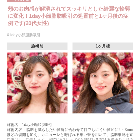
頬のお肉感が解消されてスッキリとした綺麗な輪郭
に変化！1day小顔脂肪吸引の処置前と1ヶ月後の症
例です(20代女性)
#1day小顔脂肪吸引
施術前
1ヶ月後
施術名：1day小顔脂肪吸引
施術内容：脂肪を減らしたい箇所に合わせて目立ちにくい箇所に2～3mm
ほどの切開を加え、カニューレと呼ばれる細い管を用いて、脂肪細胞を直
接吸引し、除去します。同時にAスレッド®と呼ばれる溶ける繊維をお顔の