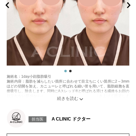
施術名：1day小顔脂肪吸引
施術内容：脂肪を減らしたい箇所に合わせて目立ちにくい箇所に2～3mm
ほどの切開を加え、カニューレと呼ばれる細い管を用いて、脂肪細胞を直
接吸引し、除去します。同時にAスレッド®と呼ばれる溶ける繊維をお顔の
目立たない部分から皮下へ挿入し、皮膚を内側から引き上げて固定しま
す。
施術時間：約30分程
リスク、副作用：赤み、熱感、痛み、しびれ、むくみ、内出血、引き攣れ
感などが術後一時的に生じることがございます。また、稀に貧血、細菌感
A CLINIC ドクター
担当医
染症、左右差、施術箇所の知覚鈍麻、ぼこつき、硬結、瘢痕化、色素沈
着、脂肪塞栓、皮膚のよれ、繊維の突出などを生じることがございます。
費用：通常価格 437,800円(税込)
顔の脂肪吸引箇所の追加 1ヶ所ごと+162,800円(税込)