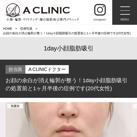
instagram
MENU
HOME
症例写真
お顔の余白が消え輪郭が整う！1day小顔脂肪吸引の処置前と1ヶ月半後の症例です(20代女性)
1day小顔脂肪吸引
担当医
A CLINICドクター
お顔の余白が消え輪郭が整う！1day小顔脂肪吸引
の処置前と1ヶ月半後の症例です(20代女性)