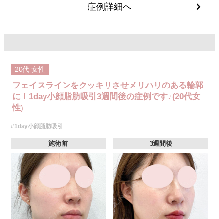
オプション：笑気麻酔 3,300円(税込)
症例詳細へ
20代
女性
フェイスラインをクッキリさせメリハリのある輪郭
に！1day小顔脂肪吸引3週間後の症例です♪(20代女
性)
#1day小顔脂肪吸引
施術前
3週間後