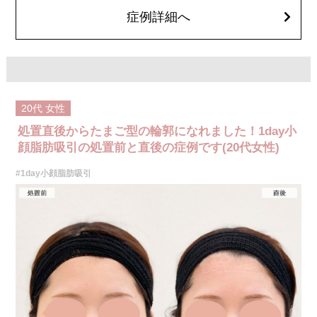
オプション：笑気麻酔 3,300円(税込)
症例詳細へ
20代
女性
処置直後からたまご型の輪郭になれました！1day小
顔脂肪吸引の処置前と直後の症例です(20代女性)
#1day小顔脂肪吸引