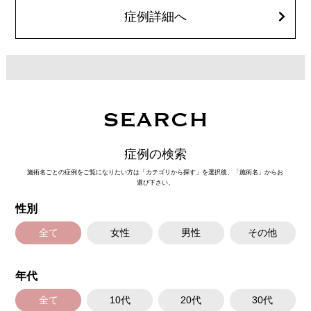
オプション：笑気麻酔 3,300円(税込)
症例詳細へ
SEARCH
症例の検索
施術名ごとの症例をご覧になりたい方は「カテゴリから探す」を選択後、「施術名」からお
選び下さい。
性別
全て
女性
男性
その他
年代
全て
10代
20代
30代