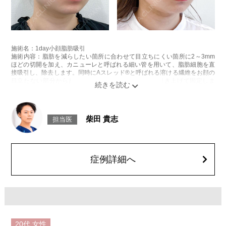
施術名：1day小顔脂肪吸引
施術内容：脂肪を減らしたい箇所に合わせて目立ちにくい箇所に2～3mm
ほどの切開を加え、カニューレと呼ばれる細い管を用いて、脂肪細胞を直
接吸引し、除去します。同時にAスレッド®と呼ばれる溶ける繊維をお顔の
目立たない部分から皮下へ挿入し、皮膚を内側から引き上げて固定しま
す。
施術時間：約30分程
リスク、副作用：赤み、熱感、痛み、しびれ、むくみ、内出血、引き攣れ
感などが術後一時的に生じることがございます。また、稀に貧血、細菌感
柴田 貴志
担当医
染症、左右差、施術箇所の知覚鈍麻、ぼこつき、硬結、瘢痕化、色素沈
着、脂肪塞栓、皮膚のよれ、繊維の突出などを生じることがございます。
費用：通常価格 437,800円(税込)
顔の脂肪吸引箇所の追加 1ヶ所ごと+162,800円(税込)
オプション：笑気麻酔 3,300円(税込)
症例詳細へ
20代
女性