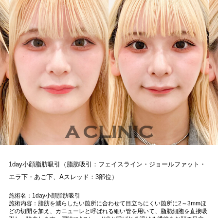
1day小顔脂肪吸引（脂肪吸引：フェイスライン・ジョールファット・
エラ下・あご下、Aスレッド：3部位）
施術名：1day小顔脂肪吸引
施術内容：脂肪を減らしたい箇所に合わせて目立ちにくい箇所に2～3mmほ
どの切開を加え、カニューレと呼ばれる細い管を用いて、脂肪細胞を直接吸