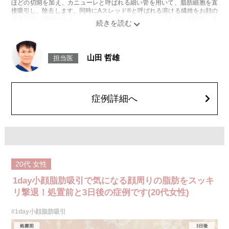
ほどの切開を加え、カニューレと呼ばれる細い管を用いて、脂肪細胞を直
接吸引し、除去します。同時にAスレッド®と呼ばれる溶ける繊維をお顔の
目立たない部分から皮下へ挿入し、皮膚を内側から引き上げて固定しま
す。
施術時間：約30分程
リスク、副作用：赤み、熱感、痛み、しびれ、むくみ、内出血、引き攣れ
感などが術後一時的に生じることがございます。また、稀に貧血、細菌感
山田 哲雄
担当医
染症、左右差、施術箇所の知覚鈍麻、ぼこつき、硬結、瘢痕化、色素沈
着、脂肪塞栓、皮膚のよれ、繊維の突出などを生じることがございます。
費用：通常価格 437,800円(税込)
顔の脂肪吸引箇所の追加 1ヶ所ごと+162,800円(税込)
オプション：笑気麻酔 3,300円(税込)
症例詳細へ
施術名：あごのヒアルロン酸注射
施術内容：あごの形やバランスを整えるために、ヒアルロン酸を皮下に注
入する施術です。あご先にボリュームを加えることで、輪郭にメリハリを
出し、Eライン（横顔のバランス）を整える効果も期待できます。顔全体の
印象をシャープに見せたい方や、あごが引っ込んで見える方に適したプチ
整形のひとつです。
施術時間：約10分程
20代
女性
リスク、副作用：施術後に腫れ、赤み、内出血、痛み、突っ張り感などが
生じることがありますが、通常は数日〜1週間程度で徐々に軽快します。ま
1day小顔脂肪吸引で気になる顔周りの脂肪をスッキ
た、稀にアレルギー反応、細菌感染、血管閉塞、しこり（硬化）や小さな
結節が生じる可能性があります。施術後1〜2週間程度は、注入部位を強く
リ撃退！処置前と3日後の症例です(20代女性)
押したりマッサージしたりすることはお控えください。
費用：
#1day小顔脂肪吸引
レスチレン 54,800円(税込)
レスチレンリフト※横浜院限定 76,800円(税込)