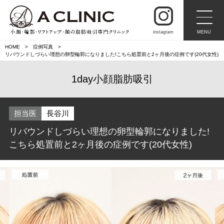
instagram
MENU
HOME
症例写真
リバウンドしづらい理想の卵型輪郭になりました!こちら処置前と2ヶ月後の症例です(20代女性)
1day小顔脂肪吸引
担当医
長谷川
リバウンドしづらい理想の卵型輪郭になりました!
こちら処置前と2ヶ月後の症例です(20代女性)