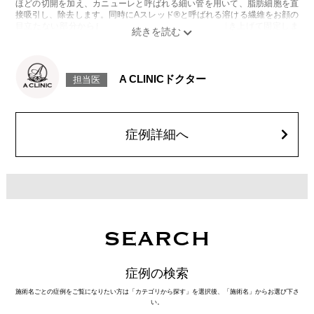
ほどの切開を加え、カニューレと呼ばれる細い管を用いて、脂肪細胞を直
接吸引し、除去します。同時にAスレッド®と呼ばれる溶ける繊維をお顔の
目立たない部分から皮下へ挿入し、皮膚を内側から引き上げて固定しま
す。
施術時間：約30分程
リスク、副作用：赤み、熱感、痛み、しびれ、むくみ、内出血、引き攣れ
感などが術後一時的に生じることがございます。また、稀に貧血、細菌感
A CLINICドクター
担当医
染症、左右差、施術箇所の知覚鈍麻、ぼこつき、硬結、瘢痕化、色素沈
着、脂肪塞栓、皮膚のよれ、繊維の突出などを生じることがございます。
費用：通常価格 437,800円(税込)
顔の脂肪吸引箇所の追加 1ヶ所ごと+162,800円(税込)
オプション：笑気麻酔 3,300円(税込)
症例詳細へ
SEARCH
症例の検索
施術名ごとの症例をご覧になりたい方は「カテゴリから探す」を選択後、「施術名」からお選び下さ
い。