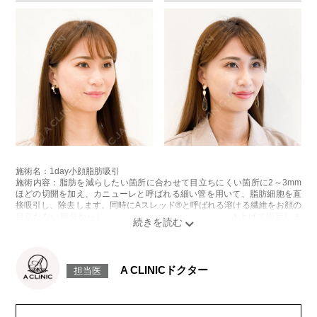
施術名：1day小顔脂肪吸引
施術内容：脂肪を減らしたい箇所に合わせて目立ちにくい箇所に2～3mm
ほどの切開を加え、カニューレと呼ばれる細い管を用いて、脂肪細胞を直
接吸引し、除去します。同時にAスレッド®と呼ばれる溶ける繊維をお顔の
目立たない部分から皮下へ挿入し、皮膚を内側から引き上げて固定しま
す。
施術時間：約30分程
リスク、副作用：赤み、熱感、痛み、しびれ、むくみ、内出血、引き攣れ
感などが術後一時的に生じることがございます。また、稀に貧血、細菌感
A CLINICドクター
担当医
染症、左右差、施術箇所の知覚鈍麻、ぼこつき、硬結、瘢痕化、色素沈
着、脂肪塞栓、皮膚のよれ、繊維の突出などを生じることがございます。
費用：通常価格 437,800円(税込)
顔の脂肪吸引箇所の追加 1ヶ所ごと+162,800円(税込)