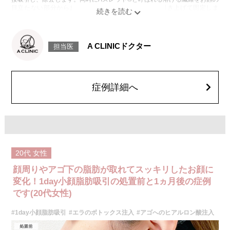
目立たない部分から皮下へ挿入し、皮膚を内側から引き上げて固定しま
す。
施術時間：約30分程
リスク、副作用：赤み、熱感、痛み、しびれ、むくみ、内出血、引き攣れ
感などが術後一時的に生じることがございます。また、稀に貧血、細菌感
A CLINICドクター
担当医
染症、左右差、施術箇所の知覚鈍麻、ぼこつき、硬結、瘢痕化、色素沈
着、脂肪塞栓、皮膚のよれ、繊維の突出などを生じることがございます。
費用：通常価格 437,800円(税込)
顔の脂肪吸引箇所の追加 1ヶ所ごと+162,800円(税込)
オプション：笑気麻酔 3,300円(税込)
症例詳細へ
施術名：ボトックス注射(小顔)
施術内容：ボツリヌス菌から抽出されるたんぱく質を注入し、過剰に発達
した筋肉の動きを抑制します。これにより噛み締めの改善、咬筋を減量し
細くする効果やフェイスラインのもたつきを改善する効果がございます。
医師とのカウンセリングで注入量をお選びいただきます。メスを使わず注
射のみの処置のためダウンタイムはほとんどありません。効果は4～6か月
程続きます。
20代
女性
施術時間：約10分〜20分程
リスク、副作用：腫れ、赤み、内出血、痛み、突っ張り感などが生じるこ
顔周りやアゴ下の脂肪が取れてスッキリしたお顔に
とがございます。また、稀にアレルギー、細菌感染症などが生じることが
ございます。ボトックス注入後は男性は3か月、女性は2か月避妊して頂く
変化！1day小顔脂肪吸引の処置前と1ヵ月後の症例
ようお願いします。
です(20代女性)
費用：アラガン社製 21,800円(税込) 〜164,400円(税込)
韓国製ボツリヌストキシン 5,500円(税込)〜78,000円(税込)
#1day小顔脂肪吸引
#エラのボトックス注入
#アゴへのヒアルロン酸注入
オプション：表面麻酔 3,300円(税込) 笑気麻酔 3,300円(税込)