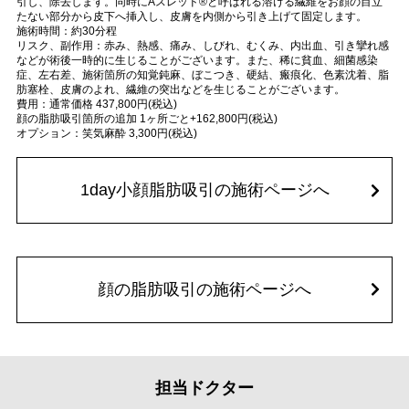
引し、除去します。同時にAスレッド®と呼ばれる溶ける繊維をお顔の目立
たない部分から皮下へ挿入し、皮膚を内側から引き上げて固定します。
施術時間：約30分程
リスク、副作用：赤み、熱感、痛み、しびれ、むくみ、内出血、引き攣れ感
などが術後一時的に生じることがございます。また、稀に貧血、細菌感染
症、左右差、施術箇所の知覚鈍麻、ぼこつき、硬結、瘢痕化、色素沈着、脂
肪塞栓、皮膚のよれ、繊維の突出などを生じることがございます。
費用：通常価格 437,800円(税込)
顔の脂肪吸引箇所の追加 1ヶ所ごと+162,800円(税込)
オプション：笑気麻酔 3,300円(税込)
1day小顔脂肪吸引の施術ページへ
顔の脂肪吸引の施術ページへ
担当ドクター