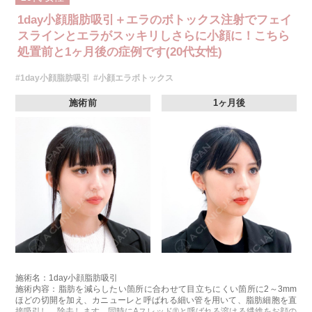
1day小顔脂肪吸引＋エラのボトックス注射でフェイ
スラインとエラがスッキリしさらに小顔に！こちら
処置前と1ヶ月後の症例です(20代女性)
#1day小顔脂肪吸引
#小顔エラボトックス
施術前
1ヶ月後
施術名：1day小顔脂肪吸引
施術内容：脂肪を減らしたい箇所に合わせて目立ちにくい箇所に2～3mm
ほどの切開を加え、カニューレと呼ばれる細い管を用いて、脂肪細胞を直
接吸引し、除去します。同時にAスレッド®と呼ばれる溶ける繊維をお顔の