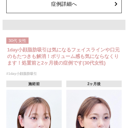
オプション：笑気麻酔 3,300円(税込)
症例詳細へ
30代
女性
1day小顔脂肪吸引は気になるフェイスラインや口元
のもたつきも解消！ボリューム感も気にならなくり
ます！処置前と2ヶ月後の症例です(30代女性)
#1day小顔脂肪吸引
施術前
2ヶ月後