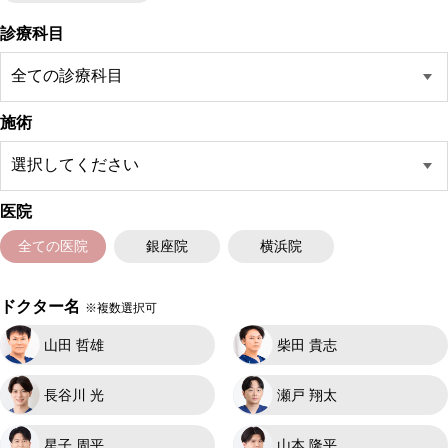
診療科目
施術
医院
全ての医院
銀座院
横浜院
ドクター名
※複数選択可
山田 哲雄
柴田 貴志
長谷川 光
瀬戸 翔太
星子 周平
山本 隆平