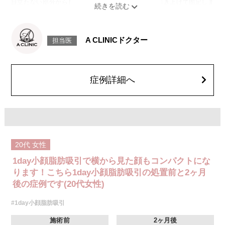
目立たない部分から皮下へ挿入し、皮膚を内側から引き上げて固定しま
す。
施術時間：約30分程
リスク、副作用：赤み、熱感、痛み、しびれ、むくみ、内出血、引き攣れ
感などが術後一時的に生じることがございます。また、稀に貧血、細菌感
A CLINICドクター
担当医
染症、左右差、施術箇所の知覚鈍麻、ぼこつき、硬結、瘢痕化、色素沈
着、脂肪塞栓、皮膚のよれ、繊維の突出などを生じることがございます。
費用：通常価格 437,800円(税込)
顔の脂肪吸引箇所の追加 1ヶ所ごと+162,800円(税込)
オプション：笑気麻酔 3,300円(税込)
症例詳細へ
20代
女性
1day小顔脂肪吸引で横から見た顔もコンパクトにな
ります！こちら1day小顔脂肪吸引の処置前と2ヶ月
後の症例です(20代女性)
#1day小顔脂肪吸引
施術前
2ヶ月後