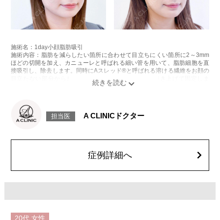
施術名：1day小顔脂肪吸引
施術内容：脂肪を減らしたい箇所に合わせて目立ちにくい箇所に2～3mm
ほどの切開を加え、カニューレと呼ばれる細い管を用いて、脂肪細胞を直
接吸引し、除去します。同時にAスレッド®と呼ばれる溶ける繊維をお顔の
目立たない部分から皮下へ挿入し、皮膚を内側から引き上げて固定しま
す。
施術時間：約30分程
リスク、副作用：赤み、熱感、痛み、しびれ、むくみ、内出血、引き攣れ
感などが術後一時的に生じることがございます。また、稀に貧血、細菌感
A CLINICドクター
担当医
染症、左右差、施術箇所の知覚鈍麻、ぼこつき、硬結、瘢痕化、色素沈
着、脂肪塞栓、皮膚のよれ、繊維の突出などを生じることがございます。
費用：通常価格 437,800円(税込)
顔の脂肪吸引箇所の追加 1ヶ所ごと+162,800円(税込)
オプション：笑気麻酔 3,300円(税込)
症例詳細へ
20代
女性