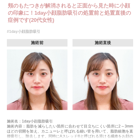
頬のもたつきが解消されると正面から見た時に小顔
の印象に！1day小顔脂肪吸引の処置前と処置直後の
症例です(20代女性)
#1day小顔脂肪吸引
施術前
施術直後
施術名：1day小顔脂肪吸引
施術内容：脂肪を減らしたい箇所に合わせて目立ちにくい箇所に2～3mm
ほどの切開を加え、カニューレと呼ばれる細い管を用いて、脂肪細胞を直
接吸引し、除去します。同時にAスレッド®と呼ばれる溶ける繊維をお顔の