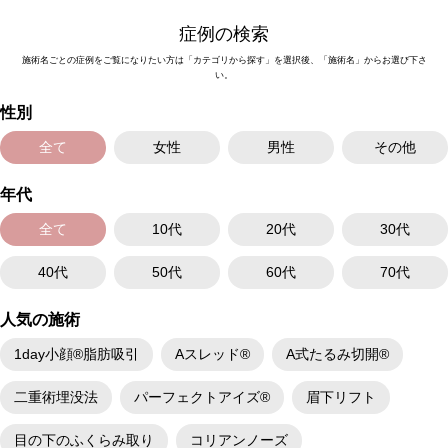
生じる可能性があります。また、稀に細菌感染、左右差、鼻尖の変形、創
部の離開（傷の開き）、感覚の鈍麻や異常、肥厚性瘢痕（盛り上がった傷
症例の検索
あと）、創部の陥凹（へこみ）などの合併症が報告されています。
費用：437,800円(税込)
施術名ごとの症例をご覧になりたい方は「カテゴリから探す」を選択後、「施術名」からお選び下さ
オプション：笑気麻酔 3,300円(税込)
い。
性別
全て
女性
男性
その他
年代
全て
10代
20代
30代
40代
50代
60代
70代
人気の施術
1day小顔®脂肪吸引
Aスレッド®
A式たるみ切開®
二重術埋没法
パーフェクトアイズ®
眉下リフト
目の下のふくらみ取り
コリアンノーズ