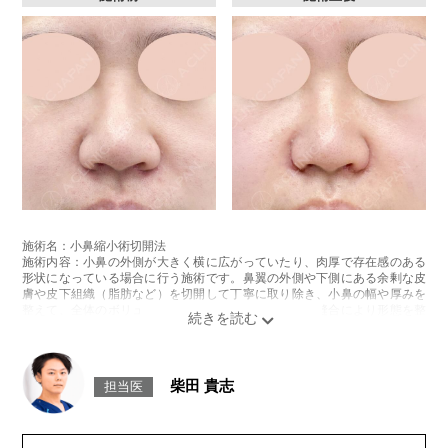
施術名：小鼻縮小術切開法
施術内容：小鼻の外側が大きく横に広がっていたり、肉厚で存在感のある
形状になっている場合に行う施術です。鼻翼の外側や下側にある余剰な皮
膚や皮下組織（脂肪など）を切開して丁寧に取り除き、小鼻の幅や厚みを
整えて、全体のボリューム感を軽減します。切除後は縫合により形態を整
え、傷跡が目立ちにくいよう配慮しながら、顔全体のバランスに配慮した
自然な仕上がりを目指します。
施術時間：約30分程
抜糸：5～7日後に抜糸にご来院して頂きます。
柴田 貴志
担当医
リスク、副作用：腫れ、内出血、疼痛などが術後一時的に生じることがご
ざいます。また、稀に細菌感染症、左右差、創離開、感覚障害、肥厚性瘢
痕、創部陥凹などが生じることがございます。
費用：327,800円(税込)〜492,800円(税込)