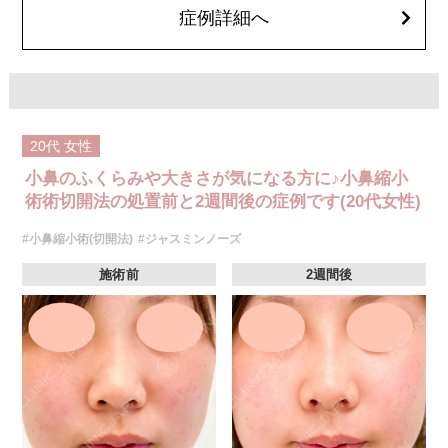
オプション：笑気麻酔 3,300円(税込)
症例詳細へ
20代
女性
小鼻のふくらみや大きさが気になる方に♪小鼻縮小
術術切開法の処置前と2週間後の症例です(20代女性)
#小鼻縮小術(切開法)
#ジャスミンノーズ
施術前
2週間後