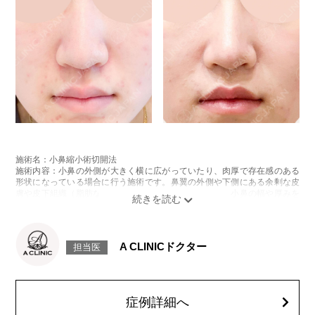
施術名：小鼻縮小術切開法
施術内容：小鼻の外側が大きく横に広がっていたり、肉厚で存在感のある
形状になっている場合に行う施術です。鼻翼の外側や下側にある余剰な皮
膚や皮下組織（脂肪など）を切開して丁寧に取り除き、小鼻の幅や厚みを
整えて、全体のボリューム感を軽減します。切除後は縫合により形態を整
え、傷跡が目立ちにくいよう配慮しながら、顔全体のバランスに配慮した
自然な仕上がりを目指します。
施術時間：約30分程
A CLINICドクター
担当医
抜糸：5～7日後に抜糸にご来院して頂きます。
リスク、副作用：腫れ、内出血、疼痛などが術後一時的に生じることがご
ざいます。また、稀に細菌感染症、左右差、創離開、感覚障害、肥厚性瘢
痕、創部陥凹などが生じることがございます。
費用：327,800円(税込)〜492,800円(税込)
症例詳細へ
オプション：笑気麻酔 3,300円(税込)