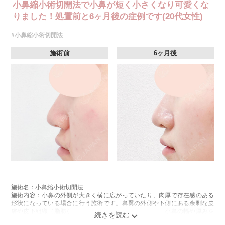
小鼻縮小術切開法で小鼻が短く小さくなり可愛くな
りました！処置前と6ヶ月後の症例です(20代女性)
#小鼻縮小術切開法
施術前
6ヶ月後
施術名：小鼻縮小術切開法
施術内容：小鼻の外側が大きく横に広がっていたり、肉厚で存在感のある
形状になっている場合に行う施術です。鼻翼の外側や下側にある余剰な皮
膚や皮下組織（脂肪など）を切開して丁寧に取り除き、小鼻の幅や厚みを
整えて、全体のボリューム感を軽減します。切除後は縫合により形態を整