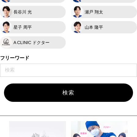
長谷川 光
瀬戸 翔太
星子 周平
山本 隆平
A CLINIC ドクター
フリーワード