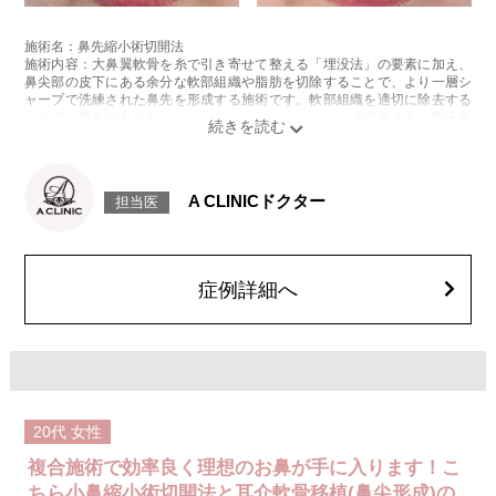
施術名：鼻先縮小術切開法
施術内容：大鼻翼軟骨を糸で引き寄せて整える「埋没法」の要素に加え、
鼻尖部の皮下にある余分な軟部組織や脂肪を切除することで、より一層シ
ャープで洗練された鼻先を形成する施術です。軟部組織を適切に除去する
ことで、厚みや丸みが気になる鼻先にも高い効果が期待できます。団子鼻
を改善したい方や、明確な変化を求める方に適した施術です。
施術時間：約30分程
リスク、副作用：術後には、腫れ、赤み、内出血、痛み、つっぱり感、過
矯正（締めすぎ）などの症状が一時的に生じる可能性があります。また、
A CLINICドクター
担当医
稀にアレルギー反応、細菌感染、創部の離開、左右差、後戻り、瘢痕の残
存などが報告されています。
費用：437,800円(税込)〜547,800円(税込)
オプション：笑気麻酔 3,300円(税込)
症例詳細へ
施術名：小鼻縮小術切開法
施術内容：小鼻の外側が大きく横に広がっていたり、肉厚で存在感のある
形状になっている場合に行う施術です。鼻翼の外側や下側にある余剰な皮
膚や皮下組織（脂肪など）を切開して丁寧に取り除き、小鼻の幅や厚みを
整えて、全体のボリューム感を軽減します。切除後は縫合により形態を整
え、傷跡が目立ちにくいよう配慮しながら、顔全体のバランスに配慮した
自然な仕上がりを目指します。
施術時間：約30分程
20代
女性
抜糸：5～7日後に抜糸にご来院して頂きます。
リスク、副作用：腫れ、内出血、疼痛などが術後一時的に生じることがご
複合施術で効率良く理想のお鼻が手に入ります！こ
ざいます。また、稀に細菌感染症、左右差、創離開、感覚障害、肥厚性瘢
痕、創部陥凹などが生じることがございます。
ちら小鼻縮小術切開法と耳介軟骨移植(鼻尖形成)の