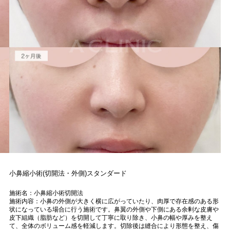
小鼻縮小術(切開法・外側)スタンダード
施術名：小鼻縮小術切開法
施術内容：小鼻の外側が大きく横に広がっていたり、肉厚で存在感のある形
状になっている場合に行う施術です。鼻翼の外側や下側にある余剰な皮膚や
皮下組織（脂肪など）を切開して丁寧に取り除き、小鼻の幅や厚みを整え
て、全体のボリューム感を軽減します。切除後は縫合により形態を整え、傷