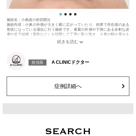
施術名：小鼻縮小術切開法
施術内容：小鼻の外側が大きく横に広がっていたり、肉厚で存在感のある
形状になっている場合に行う施術です。鼻翼の外側や下側にある余剰な皮
膚や皮下組織（脂肪など）を切開して丁寧に取り除き、小鼻の幅や厚みを
整えて、全体のボリューム感を軽減します。切除後は縫合により形態を整
え、傷跡が目立ちにくいよう配慮しながら、顔全体のバランスに配慮した
自然な仕上がりを目指します。
施術時間：約30分程
抜糸：5～7日後に抜糸にご来院して頂きます。
A CLINICドクター
担当医
リスク、副作用：腫れ、内出血、疼痛などが術後一時的に生じることがご
ざいます。また、稀に細菌感染症、左右差、創離開、感覚障害、肥厚性瘢
痕、創部陥凹などが生じることがございます。
費用：327,800円(税込)〜492,800円(税込)
オプション：笑気麻酔 3,300円(税込)
症例詳細へ
施術名：鼻尖形成(耳介軟骨・耳珠軟骨移植)
施術内容：ご自身の耳から採取した耳介軟骨または耳珠軟骨を、鼻尖（鼻
先）に移植して形を整える鼻整形です。軟骨を移植することで、低い鼻先
に自然な高さを出し、シャープで洗練された印象の鼻先へと仕上げます。
自家組織を使用するため、生着率が高く、異物反応のリスクが少ない点が
特長です。ナチュラルで持続性のある変化を求める方に適した施術です。
施術時間：約30分程
皮膚縫合糸は1週間後に抜糸いたします。
SEARCH
リスク、副作用：術後には、腫れ・内出血・疼痛（痛み）などが一時的に