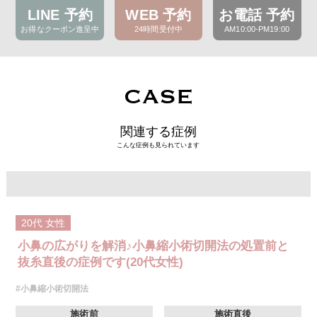
LINE 予約
WEB 予約
お電話 予約
お得なクーポン進呈中
24時間受付中
AM10:00-PM19:00
CASE
関連する症例
こんな症例も見られています
20代
女性
小鼻の広がりを解消♪小鼻縮小術切開法の処置前と
抜糸直後の症例です(20代女性)
#小鼻縮小術切開法
施術前
施術直後