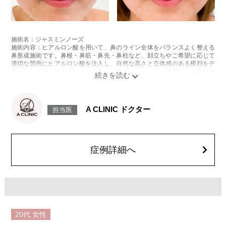
施術名：ジャスミンノーズ
施術内容：ヒアルロン酸を用いて、鼻のライン全体をバランスよく整える
鼻形成施術です。鼻根・鼻筋・鼻先・鼻柱など、顔立ちやご希望に応じて
適切な箇所にヒアルロン酸を注入し、自然な高さと立体感のある横顔をデ
ザインします。注入後には、ご希望に合わせて微調整も可能で、追加料金
はかかりません。使用するのは、高密度で硬さと形成力に優れた「クレヴ
ィエルコントア」というヒアルロン酸製剤で、細かなライン形成にも適し
ており、シャープで洗練された仕上がりを目指せます。
施術時間：約15分程
A CLINIC ドクター
担当医
リスク、副作用：腫れ、赤み、内出血、痛み、突っ張り感などが生じるこ
とがございます。また、稀にアレルギー、細菌感染症、血管閉塞などが生
じることがございます。注入箇所を強く刺激するようなマッサージは1〜2
週間ほどお控えください。
費用：217,800円(税込)
症例詳細へ
オプション：表面麻酔 3,300円(税込) 笑気麻酔 3,300円(税込)
20代
女性