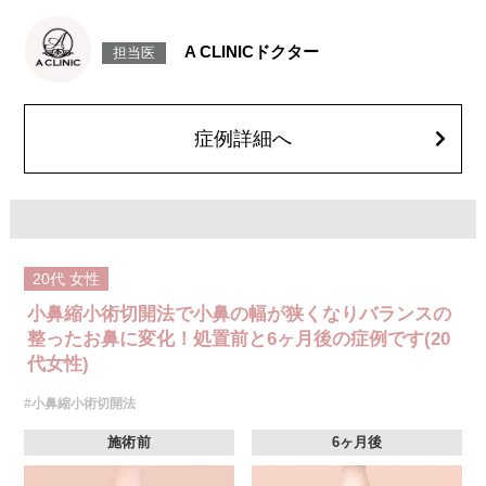
え、傷跡が目立ちにくいよう配慮しながら、顔全体のバランスに配慮した
自然な仕上がりを目指します。
施術時間：約30分程
A CLINICドクター
担当医
抜糸：5～7日後に抜糸にご来院して頂きます。
リスク、副作用：腫れ、内出血、疼痛などが術後一時的に生じることがご
ざいます。また、稀に細菌感染症、左右差、創離開、感覚障害、肥厚性瘢
痕、創部陥凹などが生じることがございます。
費用：327,800円(税込)〜492,800円(税込)
症例詳細へ
オプション：笑気麻酔 3,300円(税込)
20代
女性
小鼻縮小術切開法で小鼻の幅が狭くなりバランスの
整ったお鼻に変化！処置前と6ヶ月後の症例です(20
代女性)
#小鼻縮小術切開法
施術前
6ヶ月後