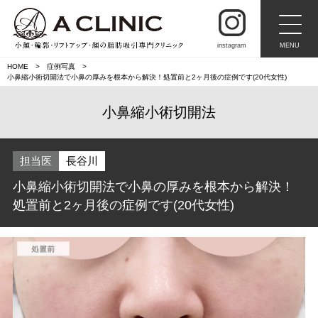
instagram
MENU
HOME
症例写真
小鼻縮小術切開法で小鼻の厚みを根本から解決！処置前と2ヶ月後の症例です(20代女性)
小鼻縮小術切開法
担当医
長谷川
小鼻縮小術切開法で小鼻の厚みを根本から解決！
処置前と2ヶ月後の症例です(20代女性)