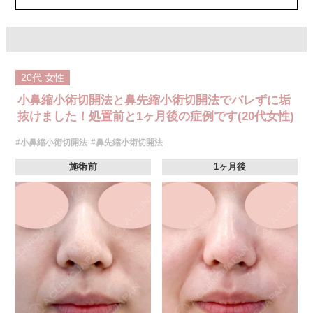
20代
女性
小鼻縮小術切開法と鼻先縮小術切開法でバレずに垢
抜けました！処置前と1ヶ月後の症例です(20代女性)
#小鼻縮小術切開法
#鼻先縮小術切開法
施術前
1ヶ月後