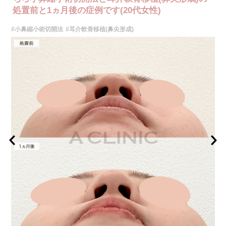
費用：327,800円(税込)〜492,800円(税込)
処置前と1ヵ月後の症例です(20代女性)
オプション：笑気麻酔 3,300円(税込)
#小鼻縮小術切開法
#耳介軟骨移植(鼻尖形成)