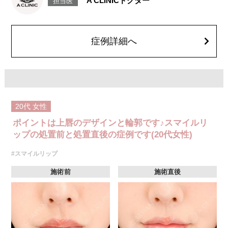
A CLINICドクター
担当医
リスク、副作用：腫れ、赤み、内出血、痛み、突っ張り感などが生じるこ
とがございます。また、稀にアレルギー、細菌感染症、頭痛などが生じる
ことがございます。注入箇所を強く刺激するようなマッサージは1〜2週間
ほどお控えください。ボトックス注入後は男性は3か月、女性は2か月避妊
して頂くようお願いします。
症例詳細へ
費用：レスチレン 68,900円(税込)
ジュビダームビスタボルベラXC 101,900円(税込)
オプション：表面麻酔 3,300円(税込) 笑気麻酔 3,300円(税込)
20代
女性
ポイントは上唇のデザインと輪郭です♪スマイルリ
ップの処置前と処置直後の症例です(20代女性)
#スマイルリップ
施術前
施術直後