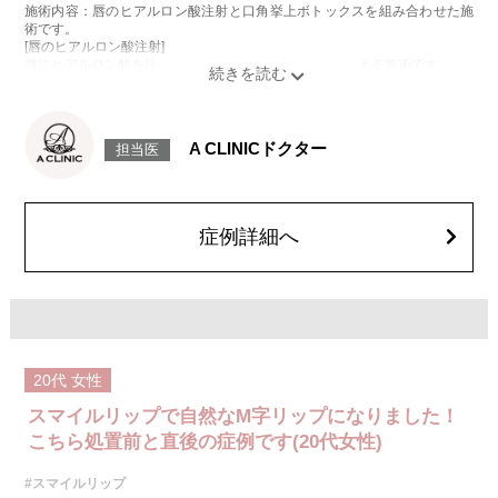
施術内容：唇のヒアルロン酸注射と口角挙上ボトックスを組み合わせた施
術です。
[唇のヒアルロン酸注射]
唇にヒアルロン酸を注入し、ボリュームやバランスを整える施術です。
[口角挙上ボトックス]
ボツリヌス菌から抽出されるタンパク質を口角を下げる筋肉(口角下制筋)へ
注入し、筋肉の動きを抑制し、口角を上げる施術です。
施術時間：約15～20分程
A CLINICドクター
担当医
リスク、副作用：腫れ、赤み、内出血、痛み、突っ張り感などが生じるこ
とがございます。また、稀にアレルギー、細菌感染症、頭痛などが生じる
ことがございます。注入箇所を強く刺激するようなマッサージは1〜2週間
ほどお控えください。ボトックス注入後は男性は3か月、女性は2か月避妊
して頂くようお願いします。
症例詳細へ
費用：レスチレン 68,900円(税込)
ジュビダームビスタボルベラXC 101,900円(税込)
オプション：表面麻酔 3,300円(税込) 笑気麻酔 3,300円(税込)
20代
女性
スマイルリップで自然なM字リップになりました！
こちら処置前と直後の症例です(20代女性)
#スマイルリップ