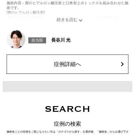
施術内容：唇のヒアルロン酸注射と口角挙上ボトックスを組み合わせた施
術です。
[唇のヒアルロン酸注射]
唇にヒアルロン酸を注入し、ボリュームやバランスを整える施術です。
[口角挙上ボトックス]
ボツリヌス菌から抽出されるタンパク質を口角を下げる筋肉(口角下制筋)へ
注入し、筋肉の動きを抑制し、口角を上げる施術です。
施術時間：約15～20分程
長谷川 光
担当医
リスク、副作用：腫れ、赤み、内出血、痛み、突っ張り感などが生じるこ
とがございます。また、稀にアレルギー、細菌感染症、頭痛などが生じる
ことがございます。注入箇所を強く刺激するようなマッサージは1〜2週間
ほどお控えください。ボトックス注入後は男性は3か月、女性は2か月避妊
して頂くようお願いします。
症例詳細へ
費用：レスチレン 68,900円(税込)
ジュビダームビスタボルベラXC 101,900円(税込)
オプション：表面麻酔 3,300円(税込) 笑気麻酔 3,300円(税込)
SEARCH
症例の検索
施術名ごとの症例をご覧になりたい方は「カテゴリから探す」を選択後、「施術名」からお選び下さ