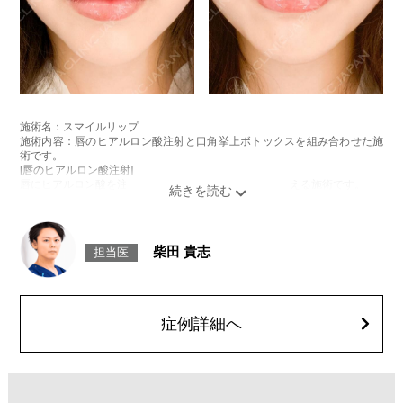
施術名：スマイルリップ
施術内容：唇のヒアルロン酸注射と口角挙上ボトックスを組み合わせた施
術です。
[唇のヒアルロン酸注射]
唇にヒアルロン酸を注入し、ボリュームやバランスを整える施術です。
[口角挙上ボトックス]
ボツリヌス菌から抽出されるタンパク質を口角を下げる筋肉(口角下制筋)へ
注入し、筋肉の動きを抑制し、口角を上げる施術です。
施術時間：約15～20分程
柴田 貴志
担当医
リスク、副作用：腫れ、赤み、内出血、痛み、突っ張り感などが生じるこ
とがございます。また、稀にアレルギー、細菌感染症、頭痛などが生じる
ことがございます。注入箇所を強く刺激するようなマッサージは1〜2週間
ほどお控えください。ボトックス注入後は男性は3か月、女性は2か月避妊
して頂くようお願いします。
症例詳細へ
費用：レスチレン 68,900円(税込)
ジュビダームビスタボルベラXC 101,900円(税込)
オプション：表面麻酔 3,300円(税込) 笑気麻酔 3,300円(税込)