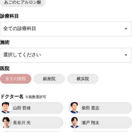
あごのヒアルロン酸
診療科目
施術
医院
全ての医院
銀座院
横浜院
ドクター名
※複数選択可
山田 哲雄
柴田 貴志
長谷川 光
瀬戸 翔太