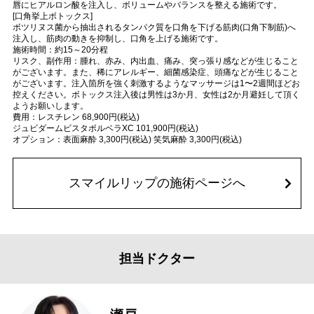
唇にヒアルロン酸を注入し、ボリュームやバランスを整える施術です。
[口角挙上ボトックス]
ボツリヌス菌から抽出されるタンパク質を口角を下げる筋肉(口角下制筋)へ
注入し、筋肉の動きを抑制し、口角を上げる施術です。
施術時間：約15～20分程
リスク、副作用：腫れ、赤み、内出血、痛み、突っ張り感などが生じること
がございます。また、稀にアレルギー、細菌感染症、頭痛などが生じること
がございます。注入箇所を強く刺激するようなマッサージは1〜2週間ほどお
控えください。ボトックス注入後は男性は3か月、女性は2か月避妊して頂く
ようお願いします。
費用：レスチレン 68,900円(税込)
ジュビダームビスタボルベラXC 101,900円(税込)
オプション：表面麻酔 3,300円(税込) 笑気麻酔 3,300円(税込)
スマイルリップの施術ページへ
担当ドクター