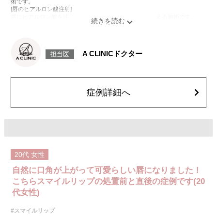
術です。
[唇のヒアルロン酸注射]
唇にヒアルロン酸を注入し、ボリュームやバランスを整える施術です。
[口角挙上ボトックス]
ボツリヌス菌から抽出されるタンパク質を口角を下げる筋肉(口角下制筋)へ
注入し、筋肉の動きを抑制し、口角を上げる施術です。
施術時間：約15～20分程
A CLINICドクター
担当医
リスク、副作用：腫れ、赤み、内出血、痛み、突っ張り感などが生じるこ
とがございます。また、稀にアレルギー、細菌感染症、頭痛などが生じる
ことがございます。注入箇所を強く刺激するようなマッサージは1〜2週間
ほどお控えください。ボトックス注入後は男性は3か月、女性は2か月避妊
して頂くようお願いします。
症例詳細へ
費用：レスチレン 68,900円(税込)
ジュビダームビスタボルベラXC 101,900円(税込)
オプション：表面麻酔 3,300円(税込) 笑気麻酔 3,300円(税込)
20代
女性
自然に口角が上がって可愛らしい唇になりました！
こちらスマイルリップの処置前と直後の症例です(20
代女性)
#スマイルリップ