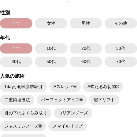
い。
性別
全て
女性
男性
その他
年代
全て
10代
20代
30代
40代
50代
60代
70代
人気の施術
1day小顔®脂肪吸引
Aスレッド®
A式たるみ切開®
二重術埋没法
パーフェクトアイズ®
眉下リフト
目の下のふくらみ取り
コリアンノーズ
ジャスミンノーズ®
スマイルリップ