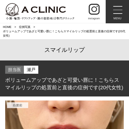
instagram
MENU
HOME
症例写真
ボリュームアップであざと可愛い唇に！こちらスマイルリップの処置前と直後の症例です(20代
女性)
スマイルリップ
担当医
瀬戸
ボリュームアップであざと可愛い唇に！こちらス
マイルリップの処置前と直後の症例です(20代女性)