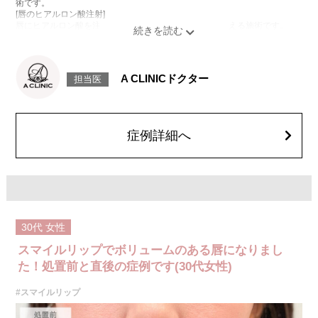
術です。
[唇のヒアルロン酸注射]
唇にヒアルロン酸を注入し、ボリュームやバランスを整える施術です。
[口角挙上ボトックス]
ボツリヌス菌から抽出されるタンパク質を口角を下げる筋肉(口角下制筋)へ
注入し、筋肉の動きを抑制し、口角を上げる施術です。
施術時間：約15～20分程
A CLINICドクター
担当医
リスク、副作用：腫れ、赤み、内出血、痛み、突っ張り感などが生じるこ
とがございます。また、稀にアレルギー、細菌感染症、頭痛などが生じる
ことがございます。注入箇所を強く刺激するようなマッサージは1〜2週間
ほどお控えください。ボトックス注入後は男性は3か月、女性は2か月避妊
して頂くようお願いします。
症例詳細へ
費用：レスチレン 68,900円(税込)
ジュビダームビスタボルベラXC 101,900円(税込)
オプション：表面麻酔 3,300円(税込) 笑気麻酔 3,300円(税込)
30代
女性
スマイルリップでボリュームのある唇になりまし
た！処置前と直後の症例です(30代女性)
#スマイルリップ