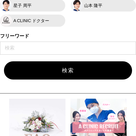
星子 周平
山本 隆平
A CLINIC ドクター
フリーワード