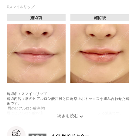
#スマイルリップ
施術前
施術後
施術名：スマイルリップ
施術内容：唇のヒアルロン酸注射と口角挙上ボトックスを組み合わせた施
術です。
[唇のヒアルロン酸注射]
唇にヒアルロン酸を注入し、ボリュームやバランスを整える施術です。
[口角挙上ボトックス]
ボツリヌス菌から抽出されるタンパク質を口角を下げる筋肉(口角下制筋)へ
注入し、筋肉の動きを抑制し、口角を上げる施術です。
施術時間：約15～20分程