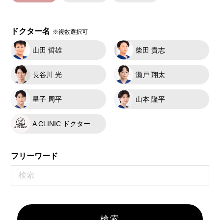
ドクター名
※複数選択可
山田 哲雄
柴田 貴志
長谷川 光
瀬戸 翔太
星子 周平
山本 隆平
A CLINIC ドクター
フリーワード