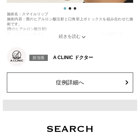
施術名：スマイルリップ
施術内容：唇のヒアルロン酸注射と口角挙上ボトックスを組み合わせた施
術です。
[唇のヒアルロン酸注射]
唇にヒアルロン酸を注入し、ボリュームやバランスを整える施術です。
[口角挙上ボトックス]
ボツリヌス菌から抽出されるタンパク質を口角を下げる筋肉(口角下制筋)へ
注入し、筋肉の動きを抑制し、口角を上げる施術です。
施術時間：約15～20分程
A CLINIC ドクター
担当医
リスク、副作用：腫れ、赤み、内出血、痛み、突っ張り感などが生じるこ
とがございます。また、稀にアレルギー、細菌感染症、頭痛などが生じる
ことがございます。注入箇所を強く刺激するようなマッサージは1〜2週間
ほどお控えください。ボトックス注入後は男性は3か月、女性は2か月避妊
して頂くようお願いします。
症例詳細へ
費用：レスチレン 68,900円(税込)
ジュビダームビスタボルベラXC 101,900円(税込)
オプション：表面麻酔 3,300円(税込) 笑気麻酔 3,300円(税込)
施術名：ジャスミンノーズ
施術内容：ヒアルロン酸を用いて、鼻のライン全体をバランスよく整える
鼻形成施術です。鼻根・鼻筋・鼻先・鼻柱など、顔立ちやご希望に応じて
適切な箇所にヒアルロン酸を注入し、自然な高さと立体感のある横顔をデ
ザインします。注入後には、ご希望に合わせて微調整も可能で、追加料金
SEARCH
はかかりません。使用するのは、高密度で硬さと形成力に優れた「クレヴ
ィエルコントア」というヒアルロン酸製剤で、細かなライン形成にも適し
ており、シャープで洗練された仕上がりを目指せます。