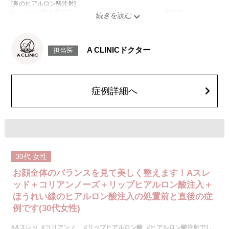
[鼻のヒアルロン酸注射]
ヒアルロン酸を鼻に注入することで、鼻の形を整える施術です。
[鼻中隔下制筋のボトックス注射]
ボツリヌス菌から抽出されるタンパク質を注入し鼻先を下に引っ張る鼻中
隔下制筋の働きを抑えることで、鼻先を上向きにする施術です。
施術時間：約15分程
A CLINICドクター
担当医
リスク、副作用：腫れ、赤み、内出血、痛み、突っ張り感などが生じるこ
とがございます。また、稀にアレルギー、細菌感染症、血管閉塞、頭痛な
どが生じることがございます。注入箇所を強く刺激するようなマッサージ
は1〜2週間ほどお控えください。ボトックス注入後は男性は3か月、女性
は2か月避妊して頂くようお願いします。
症例詳細へ
費用：131,800円(税込)
笑気麻酔 3,300円(税込)
施術名：唇のヒアルロン酸注射
施術内容：唇のボリューム不足や左右差、輪郭のぼやけが気になる方に対
し、ヒアルロン酸を唇に注入して、ふっくらとした立体感や理想的なフォ
ルムを整える施術です。上唇と下唇のバランスを調整したり、口角の印象
を改善したりすることも可能で、ナチュラルな仕上がりを重視しながらデ
30代
女性
ザインしていきます。
施術時間：注入箇所数により異なりますが、10分程度です。
お顔全体のバランスを見て美しく整えます！Aスレ
リスク、副作用：施術後に腫れ、赤み、内出血、痛み、突っ張り感などが
生じることがありますが、通常は一時的なもので数日〜1週間程度で軽快し
ッド＋コリアンノーズ＋リップヒアルロン酸注入＋
ていきます。まれに、ヒアルロン酸に対するアレルギー反応や、細菌感
ほうれい線のヒアルロン酸注入の処置前と直後の症
染、血管閉塞といった重篤な合併症が生じる可能性もあります。施術後1〜
例です(30代女性)
2週間は、注入部位を強く押したりマッサージしたりすることはお控えくだ
さい。
費用：
#Aスレッ
#コリアンノ
#リップヒアルロン酸
#ヒアルロン酸注射でし