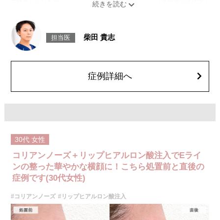
ザインしていきます。
施術時間：注入箇所数により異なりますが、10分程度です。
リスク、副作用：施術後に腫れ、赤み、内出血、痛み、突っ張り感などが
生じることがありますが、通常は一時的なもので数日〜1週間程度で軽快し
柴田 貴志
担当医
ていきます。まれに、ヒアルロン酸に対するアレルギー反応や、細菌感
染、血管閉塞といった重篤な合併症が生じる可能性もあります。施術後1〜
2週間は、注入部位を強く押したりマッサージしたりすることはお控えくだ
さい。
費用：
症例詳細へ
レスチレン 46,100円〜76,800円(税込)
レスチレンリフト※横浜院限定 59,300円～98,800円(税込)
ジュビダームビスタボルベラXC 79,100円〜131,800円(税込)
グロス注射 21,800円(税込)
オプション：表面麻酔 3,300円(税込) 笑気麻酔 3,300円(税込)
施術名：人中短縮ヒアルロン酸
施術内容：鼻中隔を長く、人中は短く見えるよう、鼻柱（鼻中隔下部）に
30代
女性
ヒアルロン酸を注入し、鼻先から上唇までの距離（人中）を相対的に短く
見せる施術です。クレヴィエルコントアという、硬さと形成力に優れたヒ
コリアンノーズ＋リップヒアルロン酸注入でEライ
アルロン酸を用います。
施術時間：約15分程
ンの整った華やかな横顔に！こちら処置前と直後の
リスク、副作用：施術後に、注入部位の腫れ、発赤（赤み）、内出血、圧
症例です(30代女性)
痛、突っ張るような違和感などが一時的に生じることがあります。また、
ごく稀にアレルギー反応、細菌感染、血管内誤注入による血流障害（血管
#コリアンノーズ
#リップヒアルロン酸注入
閉塞）などの重篤な副作用が報告されています。施術後1〜2週間は、注入
部位を強くこする・圧迫するなどのマッサージや刺激は避けてください。
費用：131,800円(税込)