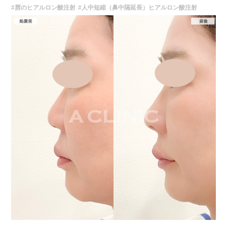
染、血管閉塞といった重篤な合併症が生じる可能性もあります。施術後1〜
#唇のヒアルロン酸注射
#人中短縮（鼻中隔延長）ヒアルロン酸注射
2週間は、注入部位を強く押したりマッサージしたりすることはお控えくだ
さい。
費用：
レスチレン 46,100円〜76,800円(税込)
レスチレンリフト※横浜院限定 59,300円～98,800円(税込)
ジュビダームビスタボルベラXC 79,100円〜131,800円(税込)
グロス注射 21,800円(税込)
オプション：表面麻酔 3,300円(税込) 笑気麻酔 3,300円(税込)
施術名：Aスレッド（繊維）
施術内容：お顔の目立たない箇所もしくは口腔から溶ける繊維を皮下へ挿
入し、引き上げることでフェイスラインや中顔面のたるみをリフトアップ
させる施術です。繊維が挿入された箇所にはコラーゲンやエラスチンが生
成されるため、長期的な美肌効果、肌質の改善効果、将来的なシワやたる
みの予防効果が期待できます。
施術時間：約15〜20分程
リスク、副作用：腫れ、内出血、疼痛、頭痛、引き攣れ感などが生じるこ
とがございます。また、稀ではありますが、施術部位の細菌感染症、皮膚
のよれ、繊維の突出などが生じることがございます。化膿止め・痛み止め
を処方しております。服用により、何か異常があれば服用を中止してくだ
さい。
費用：1部位 184,800円(税込)
オプション：笑気麻酔 3,300円(税込)