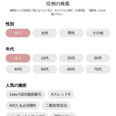
症例の検索
施術時間：約15分程
リスク、副作用：腫れ、赤み、内出血、痛み、突っ張り感などが生じるこ
施術名ごとの症例をご覧になりたい方は「カテゴリから探す」を選択後、「施術名」からお
とがございます。また、稀にアレルギー、細菌感染症、血管閉塞などが生
選び下さい。
じることがございます。注入箇所を強く刺激するようなマッサージは1〜2
週間ほどお控えください。
性別
費用：217,800円(税込)
オプション：表面麻酔 3,300円(税込) 笑気麻酔 3,300円(税込)
全て
女性
男性
その他
年代
全て
10代
20代
30代
40代
50代
60代
70代
人気の施術
1day小顔®脂肪吸引
Aスレッド®
A式たるみ切開®
二重術埋没法