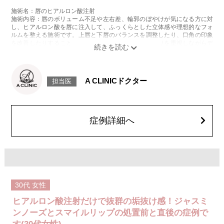
施術名：唇のヒアルロン酸注射
施術内容：唇のボリューム不足や左右差、輪郭のぼやけが気になる方に対
し、ヒアルロン酸を唇に注入して、ふっくらとした立体感や理想的なフォ
ルムを整える施術です。上唇と下唇のバランスを調整したり、口角の印象
を改善したりすることも可能で、ナチュラルな仕上がりを重視しながらデ
ザインしていきます。
施術時間：注入箇所数により異なりますが、10分程度です。
リスク、副作用：施術後に腫れ、赤み、内出血、痛み、突っ張り感などが
生じることがありますが、通常は一時的なもので数日〜1週間程度で軽快し
A CLINICドクター
担当医
ていきます。まれに、ヒアルロン酸に対するアレルギー反応や、細菌感
染、血管閉塞といった重篤な合併症が生じる可能性もあります。施術後1〜
2週間は、注入部位を強く押したりマッサージしたりすることはお控えくだ
さい。
費用：
症例詳細へ
レスチレン 46,100円〜76,800円(税込)
レスチレンリフト※横浜院限定 59,300円～98,800円(税込)
ジュビダームビスタボルベラXC 79,100円〜131,800円(税込)
グロス注射 21,800円(税込)
オプション：表面麻酔 3,300円(税込) 笑気麻酔 3,300円(税込)
施術名：人中短縮ヒアルロン酸
施術内容：鼻中隔を長く、人中は短く見えるよう、鼻柱（鼻中隔下部）に
30代
女性
ヒアルロン酸を注入し、鼻先から上唇までの距離（人中）を相対的に短く
見せる施術です。クレヴィエルコントアという、硬さと形成力に優れたヒ
ヒアルロン酸注射だけで抜群の垢抜け感！ジャスミ
アルロン酸を用います。
施術時間：約15分程
ンノーズとスマイルリップの処置前と直後の症例で
リスク、副作用：施術後に、注入部位の腫れ、発赤（赤み）、内出血、圧