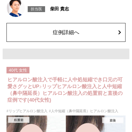
痛、突っ張るような違和感などが一時的に生じることがあります。また、
ごく稀にアレルギー反応、細菌感染、血管内誤注入による血流障害（血管
柴田 貴志
担当医
閉塞）などの重篤な副作用が報告されています。施術後1〜2週間は、注入
部位を強くこする・圧迫するなどのマッサージや刺激は避けてください。
費用：131,800円(税込)
オプション：表面麻酔 3,300円(税込) 笑気麻酔 3,300円(税込)
症例詳細へ
40代
女性
ヒアルロン酸注入で手軽に人中処短縮でき口元の可
愛さグッとUP♪リップヒアルロン酸注入と人中短縮
（鼻中隔延長）ヒアルロン酸注入の処置前と直後の
症例です(40代女性)
#リップヒアルロン酸注入
#人中短縮（鼻中隔延長）ヒアルロン酸注入