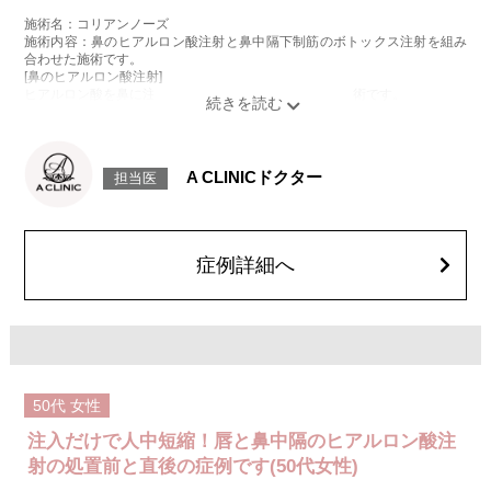
施術名：コリアンノーズ
施術内容：鼻のヒアルロン酸注射と鼻中隔下制筋のボトックス注射を組み
合わせた施術です。
[鼻のヒアルロン酸注射]
ヒアルロン酸を鼻に注入することで、鼻の形を整える施術です。
[鼻中隔下制筋のボトックス注射]
ボツリヌス菌から抽出されるタンパク質を注入し鼻先を下に引っ張る鼻中
隔下制筋の働きを抑えることで、鼻先を上向きにする施術です。
施術時間：約15分程
A CLINICドクター
担当医
リスク、副作用：腫れ、赤み、内出血、痛み、突っ張り感などが生じるこ
とがございます。また、稀にアレルギー、細菌感染症、血管閉塞、頭痛な
どが生じることがございます。注入箇所を強く刺激するようなマッサージ
は1〜2週間ほどお控えください。ボトックス注入後は男性は3か月、女性
は2か月避妊して頂くようお願いします。
症例詳細へ
費用：131,800円(税込)
笑気麻酔 3,300円(税込)
施術名：唇のヒアルロン酸注射
施術内容：唇のボリューム不足や左右差、輪郭のぼやけが気になる方に対
し、ヒアルロン酸を唇に注入して、ふっくらとした立体感や理想的なフォ
ルムを整える施術です。上唇と下唇のバランスを調整したり、口角の印象
を改善したりすることも可能で、ナチュラルな仕上がりを重視しながらデ
50代
女性
ザインしていきます。
施術時間：注入箇所数により異なりますが、10分程度です。
注入だけで人中短縮！唇と鼻中隔のヒアルロン酸注
リスク、副作用：施術後に腫れ、赤み、内出血、痛み、突っ張り感などが
生じることがありますが、通常は一時的なもので数日〜1週間程度で軽快し
射の処置前と直後の症例です(50代女性)
ていきます。まれに、ヒアルロン酸に対するアレルギー反応や、細菌感