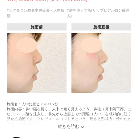
#ヒアルロン酸鼻中隔延長・人中短
#唇を厚くする(リップヒアルロン酸注
縮
入)
施術前
施術直後
施術名：人中短縮ヒアルロン酸
施術内容：鼻中隔を長く、人中は短く見えるよう、鼻柱（鼻中隔下部）に
ヒアルロン酸を注入し、鼻先から上唇までの距離（人中）を相対的に短く
見せる施術です。クレヴィエルコントアという、硬さと形成力に優れたヒ
アルロン酸を用います。
施術時間：約15分程
リスク、副作用：施術後に、注入部位の腫れ、発赤（赤み）、内出血、圧