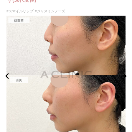
す(30代女性)
痛、突っ張るような違和感などが一時的に生じることがあります。また、
ごく稀にアレルギー反応、細菌感染、血管内誤注入による血流障害（血管
#スマイルリップ
#ジャスミンノーズ
閉塞）などの重篤な副作用が報告されています。施術後1〜2週間は、注入
部位を強くこする・圧迫するなどのマッサージや刺激は避けてください。
費用：131,800円(税込)
オプション：表面麻酔 3,300円(税込) 笑気麻酔 3,300円(税込)