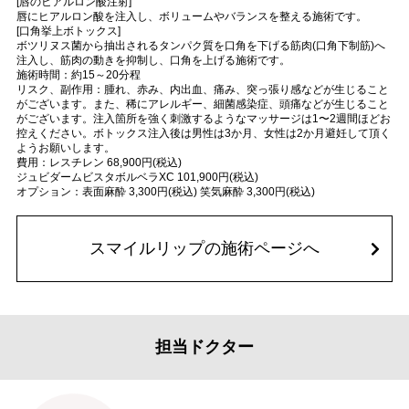
[唇のヒアルロン酸注射]
唇にヒアルロン酸を注入し、ボリュームやバランスを整える施術です。
[口角挙上ボトックス]
ボツリヌス菌から抽出されるタンパク質を口角を下げる筋肉(口角下制筋)へ
注入し、筋肉の動きを抑制し、口角を上げる施術です。
施術時間：約15～20分程
リスク、副作用：腫れ、赤み、内出血、痛み、突っ張り感などが生じること
がございます。また、稀にアレルギー、細菌感染症、頭痛などが生じること
がございます。注入箇所を強く刺激するようなマッサージは1〜2週間ほどお
控えください。ボトックス注入後は男性は3か月、女性は2か月避妊して頂く
ようお願いします。
費用：レスチレン 68,900円(税込)
ジュビダームビスタボルベラXC 101,900円(税込)
オプション：表面麻酔 3,300円(税込) 笑気麻酔 3,300円(税込)
スマイルリップの施術ページへ
担当ドクター