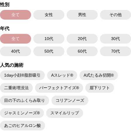
着、脂肪塞栓、皮膚のよれ、繊維の突出などを生じることがございます。
性別
費用：通常価格 437,800円(税込)
顔の脂肪吸引箇所の追加 1ヶ所ごと+162,800円(税込)
オプション：笑気麻酔 3,300円(税込)
全て
女性
男性
その他
年代
全て
10代
20代
30代
40代
50代
60代
70代
人気の施術
1day小顔®脂肪吸引
Aスレッド®
A式たるみ切開®
二重術埋没法
パーフェクトアイズ®
眉下リフト
目の下のふくらみ取り
コリアンノーズ
ジャスミンノーズ®
スマイルリップ
あごのヒアルロン酸