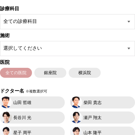
診療科目
施術
医院
全ての医院
銀座院
横浜院
ドクター名
※複数選択可
山田 哲雄
柴田 貴志
長谷川 光
瀬戸 翔太
星子 周平
山本 隆平