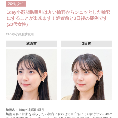
20代
女性
1day小顔脂肪吸引は丸い輪郭からシュッとした輪郭
にすることが出来ます！処置前と3日後の症例です
(20代女性)
#1day小顔脂肪吸引
施術前
3日後
施術名：1day小顔脂肪吸引
施術内容：脂肪を減らしたい箇所に合わせて目立ちにくい箇所に2～3mm