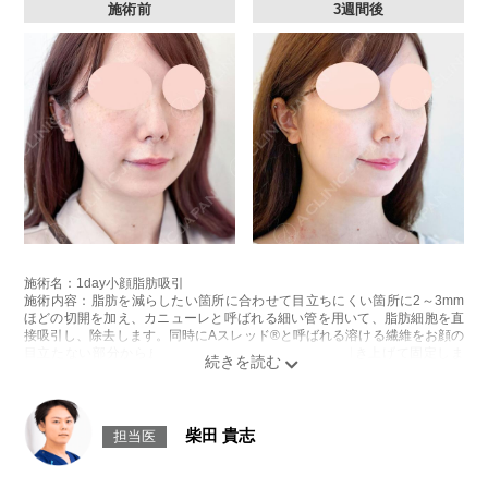
施術前
3週間後
施術名：1day小顔脂肪吸引
施術内容：脂肪を減らしたい箇所に合わせて目立ちにくい箇所に2～3mm
ほどの切開を加え、カニューレと呼ばれる細い管を用いて、脂肪細胞を直
接吸引し、除去します。同時にAスレッド®と呼ばれる溶ける繊維をお顔の
目立たない部分から皮下へ挿入し、皮膚を内側から引き上げて固定しま
す。
施術時間：約30分程
リスク、副作用：赤み、熱感、痛み、しびれ、むくみ、内出血、引き攣れ
感などが術後一時的に生じることがございます。また、稀に貧血、細菌感
柴田 貴志
担当医
染症、左右差、施術箇所の知覚鈍麻、ぼこつき、硬結、瘢痕化、色素沈
着、脂肪塞栓、皮膚のよれ、繊維の突出などを生じることがございます。
費用：通常価格 437,800円(税込)