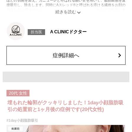
ほどの切開を加え、カニューレと呼ばれる細い管を用いて、脂肪細胞を直
接吸引し、除去します。同時にAスレッド®と呼ばれる溶ける繊維をお顔の
目立たない部分から皮下へ挿入し、皮膚を内側から引き上げて固定しま
す。
施術時間：約30分程
リスク、副作用：赤み、熱感、痛み、しびれ、むくみ、内出血、引き攣れ
感などが術後一時的に生じることがございます。また、稀に貧血、細菌感
A CLINICドクター
担当医
染症、左右差、施術箇所の知覚鈍麻、ぼこつき、硬結、瘢痕化、色素沈
着、脂肪塞栓、皮膚のよれ、繊維の突出などを生じることがございます。
費用：通常価格 437,800円(税込)
顔の脂肪吸引箇所の追加 1ヶ所ごと+162,800円(税込)
オプション：笑気麻酔 3,300円(税込)
症例詳細へ
20代
女性
埋もれた輪郭がクッキリしました！1day小顔脂肪吸
引の処置前と1ヶ月後の症例です(20代女性)
#1day小顔脂肪吸引