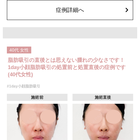
顔の脂肪吸引箇所の追加 1ヶ所ごと+162,800円(税込)
オプション：笑気麻酔 3,300円(税込)
症例詳細へ
40代
女性
脂肪吸引の直後とは思えない腫れの少なさです！
1day小顔脂肪吸引の処置前と処置直後の症例です
(40代女性)
#1day小顔脂肪吸引
施術前
施術直後