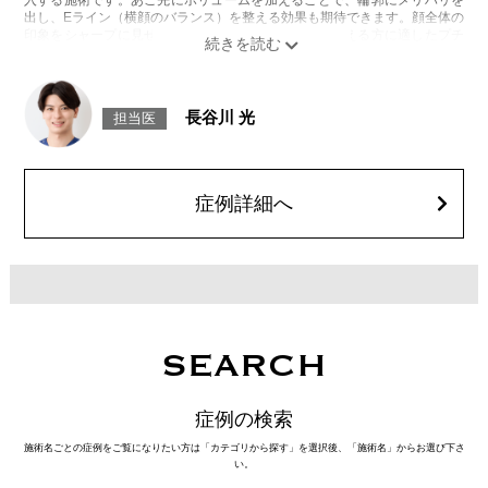
出し、Eライン（横顔のバランス）を整える効果も期待できます。顔全体の
印象をシャープに見せたい方や、あごが引っ込んで見える方に適したプチ
整形のひとつです。
施術時間：約10分程
リスク、副作用：施術後に腫れ、赤み、内出血、痛み、突っ張り感などが
生じることがありますが、通常は数日〜1週間程度で徐々に軽快します。ま
長谷川 光
担当医
た、稀にアレルギー反応、細菌感染、血管閉塞、しこり（硬化）や小さな
結節が生じる可能性があります。施術後1〜2週間程度は、注入部位を強く
押したりマッサージしたりすることはお控えください。
費用：
レスチレン 54,800円(税込)
症例詳細へ
レスチレンリフト※横浜院限定 76,800円(税込)
ジュビダームビスタウルトラXC 109,800円(税込)
クレヴィエルコントア 109,800円(税込)
ボリューマ 131,800円(税込)
オプション：表面麻酔 3,300円(税込) 笑気麻酔 3,300円(税込)
施術名：1day小顔脂肪吸引
施術内容：脂肪を減らしたい箇所に合わせて目立ちにくい箇所に2～3mm
ほどの切開を加え、カニューレと呼ばれる細い管を用いて、脂肪細胞を直
SEARCH
接吸引し、除去します。同時にAスレッド®と呼ばれる溶ける繊維をお顔の
目立たない部分から皮下へ挿入し、皮膚を内側から引き上げて固定しま
す。
症例の検索
施術時間：約30分程
リスク、副作用：赤み、熱感、痛み、しびれ、むくみ、内出血、引き攣れ
施術名ごとの症例をご覧になりたい方は「カテゴリから探す」を選択後、「施術名」からお選び下さ
感などが術後一時的に生じることがございます。また、稀に貧血、細菌感
い。
染症、左右差、施術箇所の知覚鈍麻、ぼこつき、硬結、瘢痕化、色素沈