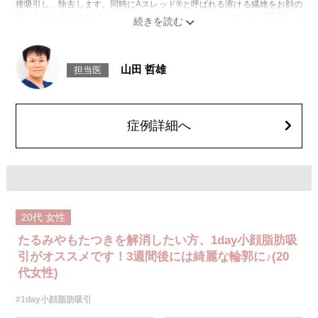
接吸引し、除去します。同時にAスレッド®と呼ばれる溶ける繊維をお顔の
目立たない部分から皮下へ挿入し、皮膚を内側から引き上げて固定しま
す。
施術時間：約30分程
リスク、副作用：赤み、熱感、痛み、しびれ、むくみ、内出血、引き攣れ
感などが術後一時的に生じることがございます。また、稀に貧血、細菌感
山田 哲雄
担当医
染症、左右差、施術箇所の知覚鈍麻、ぼこつき、硬結、瘢痕化、色素沈
着、脂肪塞栓、皮膚のよれ、繊維の突出などを生じることがございます。
費用：通常価格 437,800円(税込)
顔の脂肪吸引箇所の追加 1ヶ所ごと+162,800円(税込)
オプション：笑気麻酔 3,300円(税込)
症例詳細へ
20代
女性
たるみやもたつきを解消したい方、1day小顔脂肪吸
引がオススメです！3週間後には綺麗な輪郭に♪(20
代女性)
#1day小顔脂肪吸引