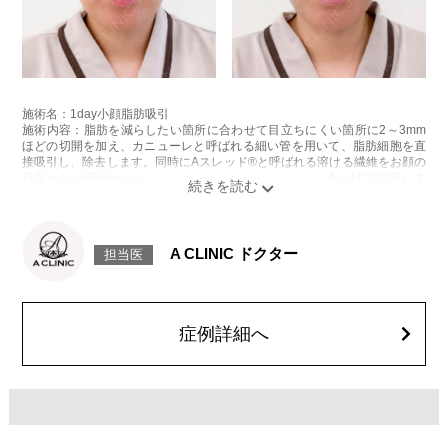
施術名：1day小顔脂肪吸引
施術内容：脂肪を減らしたい箇所に合わせて目立ちにくい箇所に2～3mm
ほどの切開を加え、カニューレと呼ばれる細い管を用いて、脂肪細胞を直
接吸引し、除去します。同時にAスレッド®と呼ばれる溶ける繊維をお顔の
目立たない部分から皮下へ挿入し、皮膚を内側から引き上げて固定しま
す。
施術時間：約30分程
リスク、副作用：赤み、熱感、痛み、しびれ、むくみ、内出血、引き攣れ
感などが術後一時的に生じることがございます。また、稀に貧血、細菌感
A CLINIC ドクター
担当医
染症、左右差、施術箇所の知覚鈍麻、ぼこつき、硬結、瘢痕化、色素沈
着、脂肪塞栓、皮膚のよれ、繊維の突出などを生じることがございます。
費用：通常価格 437,800円(税込)
顔の脂肪吸引箇所の追加 1ヶ所ごと+162,800円(税込)
オプション：笑気麻酔 3,300円(税込)
症例詳細へ