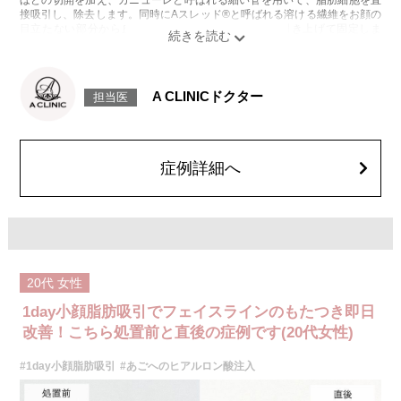
ほどの切開を加え、カニューレと呼ばれる細い管を用いて、脂肪細胞を直
接吸引し、除去します。同時にAスレッド®と呼ばれる溶ける繊維をお顔の
目立たない部分から皮下へ挿入し、皮膚を内側から引き上げて固定しま
す。
施術時間：約30分程
リスク、副作用：赤み、熱感、痛み、しびれ、むくみ、内出血、引き攣れ
感などが術後一時的に生じることがございます。また、稀に貧血、細菌感
A CLINICドクター
担当医
染症、左右差、施術箇所の知覚鈍麻、ぼこつき、硬結、瘢痕化、色素沈
着、脂肪塞栓、皮膚のよれ、繊維の突出などを生じることがございます。
費用：通常価格 437,800円(税込)
顔の脂肪吸引箇所の追加 1ヶ所ごと+162,800円(税込)
オプション：笑気麻酔 3,300円(税込)
症例詳細へ
20代
女性
1day小顔脂肪吸引でフェイスラインのもたつき即日
改善！こちら処置前と直後の症例です(20代女性)
#1day小顔脂肪吸引
#あごへのヒアルロン酸注入