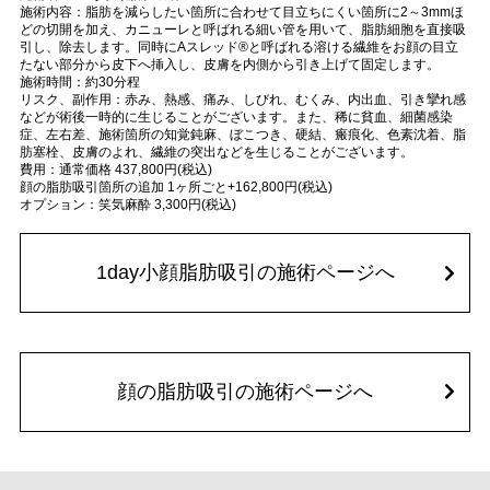
施術内容：脂肪を減らしたい箇所に合わせて目立ちにくい箇所に2～3mmほ
どの切開を加え、カニューレと呼ばれる細い管を用いて、脂肪細胞を直接吸
引し、除去します。同時にAスレッド®と呼ばれる溶ける繊維をお顔の目立
たない部分から皮下へ挿入し、皮膚を内側から引き上げて固定します。
施術時間：約30分程
リスク、副作用：赤み、熱感、痛み、しびれ、むくみ、内出血、引き攣れ感
などが術後一時的に生じることがございます。また、稀に貧血、細菌感染
症、左右差、施術箇所の知覚鈍麻、ぼこつき、硬結、瘢痕化、色素沈着、脂
肪塞栓、皮膚のよれ、繊維の突出などを生じることがございます。
費用：通常価格 437,800円(税込)
顔の脂肪吸引箇所の追加 1ヶ所ごと+162,800円(税込)
オプション：笑気麻酔 3,300円(税込)
1day小顔脂肪吸引の施術ページへ
顔の脂肪吸引の施術ページへ