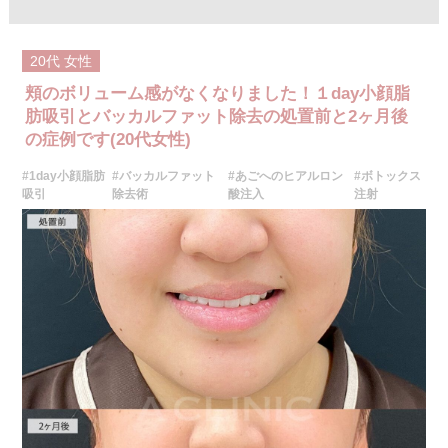
オプション：表面麻酔 3,300円(税込) 笑気麻酔 3,300円(税込)
施術名：1day小顔脂肪吸引
施術内容：脂肪を減らしたい箇所に合わせて目立ちにくい箇所に2～3mm
20代
女性
ほどの切開を加え、カニューレと呼ばれる細い管を用いて、脂肪細胞を直
接吸引し、除去します。同時にAスレッド®と呼ばれる溶ける繊維をお顔の
頬のボリューム感がなくなりました！１day小顔脂
目立たない部分から皮下へ挿入し、皮膚を内側から引き上げて固定しま
す。
肪吸引とバッカルファット除去の処置前と2ヶ月後
施術時間：約30分程
の症例です(20代女性)
リスク、副作用：赤み、熱感、痛み、しびれ、むくみ、内出血、引き攣れ
感などが術後一時的に生じることがございます。また、稀に貧血、細菌感
#1day小顔脂肪
#バッカルファット
#あごへのヒアルロン
#ボトックス
染症、左右差、施術箇所の知覚鈍麻、ぼこつき、硬結、瘢痕化、色素沈
着、脂肪塞栓、皮膚のよれ、繊維の突出などを生じることがございます。
吸引
除去術
酸注入
注射
費用：通常価格 437,800円(税込)
顔の脂肪吸引箇所の追加 1ヶ所ごと+162,800円(税込)
オプション：笑気麻酔 3,300円(税込)
施術名：ボトックス注射(しわ)
施術内容：ボツリヌス菌から抽出されたたんぱく質製剤（ボツリヌストキ
シン）を表情筋に注入し、筋肉の動きを一時的に抑制することで表情ジワ
の発生を防ぐ施術です。額・眉間・目尻など、表情のクセによって刻まれ
るシワの改善に効果的で、短時間の処置で自然な表情を保ちながら若々し
い印象を目指せます。シワの予防目的でも広く用いられています。
施術時間：注入箇所数により異なりますが、約10分程
リスク、副作用：腫れ、赤み、内出血、痛み、突っ張り感などが一時的に
生じることがございます。また、稀にアレルギー反応、細菌感染症、頭痛
などが生じることがございます。注入部位を強く押したりマッサージした
りするのは1〜2週間ほどお控えください。注入箇所によっては稀に眼瞼下