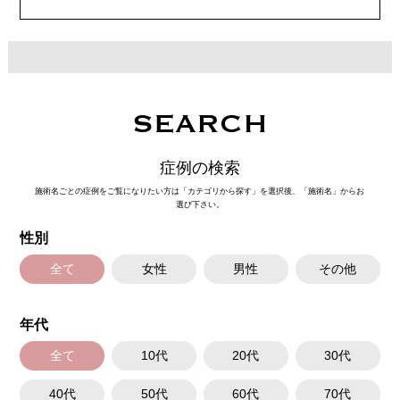
ジュビダームビスタウルトラXC 109,800円(税込)
クレヴィエルコントア 109,800円(税込)
ボリューマ 131,800円(税込)
オプション：表面麻酔 3,300円(税込) 笑気麻酔 3,300円(税込)
施術名：ボトックス注射(小顔)
施術内容：ボツリヌス菌から抽出されるたんぱく質を注入し、過剰に発達
した筋肉の動きを抑制します。これにより噛み締めの改善、咬筋を減量し
SEARCH
細くする効果やフェイスラインのもたつきを改善する効果がございます。
医師とのカウンセリングで注入量をお選びいただきます。メスを使わず注
射のみの処置のためダウンタイムはほとんどありません。効果は4～6か月
症例の検索
程続きます。
施術時間：約10分〜20分程
施術名ごとの症例をご覧になりたい方は「カテゴリから探す」を選択後、「施術名」からお
リスク、副作用：腫れ、赤み、内出血、痛み、突っ張り感などが生じるこ
選び下さい。
とがございます。また、稀にアレルギー、細菌感染症などが生じることが
ございます。ボトックス注入後は男性は3か月、女性は2か月避妊して頂く
性別
ようお願いします。
費用：アラガン社製 21,800円(税込) 〜164,400円(税込)
韓国製ボツリヌストキシン 5,500円(税込)〜78,000円(税込)
全て
女性
男性
その他
オプション：表面麻酔 3,300円(税込) 笑気麻酔 3,300円(税込)
施術名：1day小顔脂肪吸引
年代
施術内容：脂肪を減らしたい箇所に合わせて目立ちにくい箇所に2～3mm
ほどの切開を加え、カニューレと呼ばれる細い管を用いて、脂肪細胞を直
接吸引し、除去します。同時にAスレッド®と呼ばれる溶ける繊維をお顔の
全て
10代
20代
30代
目立たない部分から皮下へ挿入し、皮膚を内側から引き上げて固定しま
す。
40代
50代
60代
70代
施術時間：約30分程