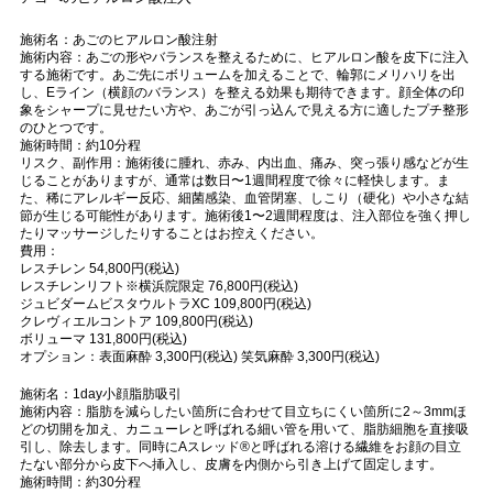
施術名：あごのヒアルロン酸注射
施術内容：あごの形やバランスを整えるために、ヒアルロン酸を皮下に注入
する施術です。あご先にボリュームを加えることで、輪郭にメリハリを出
し、Eライン（横顔のバランス）を整える効果も期待できます。顔全体の印
象をシャープに見せたい方や、あごが引っ込んで見える方に適したプチ整形
のひとつです。
施術時間：約10分程
リスク、副作用：施術後に腫れ、赤み、内出血、痛み、突っ張り感などが生
じることがありますが、通常は数日〜1週間程度で徐々に軽快します。ま
た、稀にアレルギー反応、細菌感染、血管閉塞、しこり（硬化）や小さな結
節が生じる可能性があります。施術後1〜2週間程度は、注入部位を強く押し
たりマッサージしたりすることはお控えください。
費用：
レスチレン 54,800円(税込)
レスチレンリフト※横浜院限定 76,800円(税込)
ジュビダームビスタウルトラXC 109,800円(税込)
クレヴィエルコントア 109,800円(税込)
ボリューマ 131,800円(税込)
オプション：表面麻酔 3,300円(税込) 笑気麻酔 3,300円(税込)
施術名：1day小顔脂肪吸引
施術内容：脂肪を減らしたい箇所に合わせて目立ちにくい箇所に2～3mmほ
どの切開を加え、カニューレと呼ばれる細い管を用いて、脂肪細胞を直接吸
引し、除去します。同時にAスレッド®と呼ばれる溶ける繊維をお顔の目立
たない部分から皮下へ挿入し、皮膚を内側から引き上げて固定します。
施術時間：約30分程