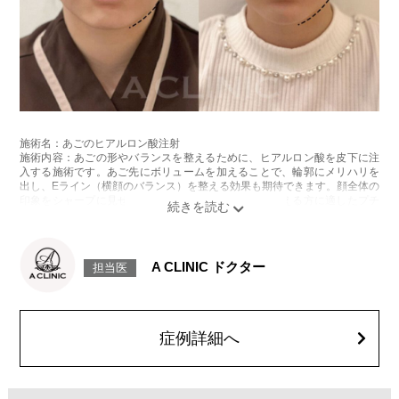
施術名：あごのヒアルロン酸注射
施術内容：あごの形やバランスを整えるために、ヒアルロン酸を皮下に注
入する施術です。あご先にボリュームを加えることで、輪郭にメリハリを
出し、Eライン（横顔のバランス）を整える効果も期待できます。顔全体の
印象をシャープに見せたい方や、あごが引っ込んで見える方に適したプチ
整形のひとつです。
施術時間：約10分程
リスク、副作用：施術後に腫れ、赤み、内出血、痛み、突っ張り感などが
生じることがありますが、通常は数日〜1週間程度で徐々に軽快します。ま
A CLINIC ドクター
担当医
た、稀にアレルギー反応、細菌感染、血管閉塞、しこり（硬化）や小さな
結節が生じる可能性があります。施術後1〜2週間程度は、注入部位を強く
押したりマッサージしたりすることはお控えください。
費用：
レスチレン 54,800円(税込)
症例詳細へ
レスチレンリフト※横浜院限定 76,800円(税込)
ジュビダームビスタウルトラXC 109,800円(税込)
クレヴィエルコントア 109,800円(税込)
ボリューマ 131,800円(税込)