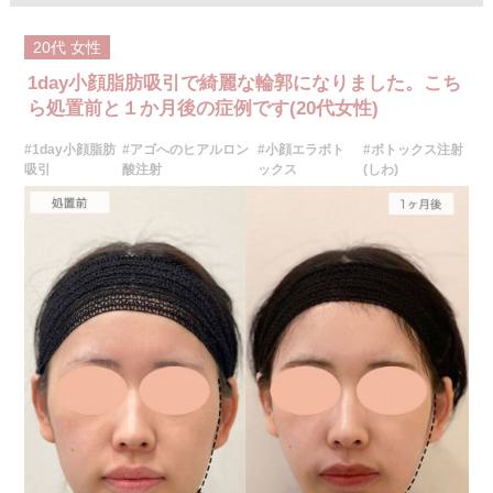
整形のひとつです。
施術時間：約10分程
20代
女性
リスク、副作用：施術後に腫れ、赤み、内出血、痛み、突っ張り感などが
生じることがありますが、通常は数日〜1週間程度で徐々に軽快します。ま
1day小顔脂肪吸引で綺麗な輪郭になりました。こち
た、稀にアレルギー反応、細菌感染、血管閉塞、しこり（硬化）や小さな
結節が生じる可能性があります。施術後1〜2週間程度は、注入部位を強く
ら処置前と１か月後の症例です(20代女性)
押したりマッサージしたりすることはお控えください。
費用：
#1day小顔脂肪
#アゴへのヒアルロン
#小顔エラボト
#ボトックス注射
レスチレン 54,800円(税込)
吸引
酸注射
ックス
(しわ)
レスチレンリフト※横浜院限定 76,800円(税込)
ジュビダームビスタウルトラXC 109,800円(税込)
クレヴィエルコントア 109,800円(税込)
ボリューマ 131,800円(税込)
オプション：表面麻酔 3,300円(税込) 笑気麻酔 3,300円(税込)