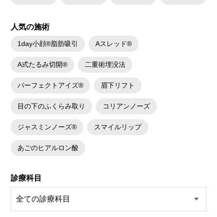
リスク、副作用：赤み、熱感、痛み、しびれ、むくみ、内出血、引き攣れ
感などが術後一時的に生じることがございます。また、稀に貧血、細菌感
染症、左右差、施術箇所の知覚鈍麻、ぼこつき、硬結、瘢痕化、色素沈
人気の施術
着、脂肪塞栓、皮膚のよれ、繊維の突出などを生じることがございます。
費用：通常価格 437,800円(税込)
1day小顔®脂肪吸引
Aスレッド®
顔の脂肪吸引箇所の追加 1ヶ所ごと+162,800円(税込)
オプション：笑気麻酔 3,300円(税込)
A式たるみ切開®
二重術埋没法
パーフェクトアイズ®
眉下リフト
目の下のふくらみ取り
コリアンノーズ
ジャスミンノーズ®
スマイルリップ
あごのヒアルロン酸
診療科目