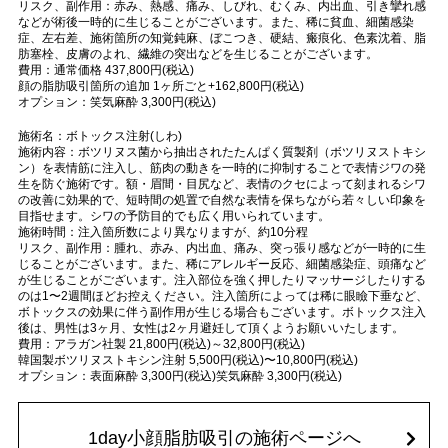
リスク、副作用：赤み、熱感、痛み、しびれ、むくみ、内出血、引き攣れ感
などが術後一時的に生じることがございます。また、稀に貧血、細菌感染
症、左右差、施術箇所の知覚鈍麻、ぼこつき、硬結、瘢痕化、色素沈着、脂
肪塞栓、皮膚のよれ、繊維の突出などを生じることがございます。
費用：通常価格 437,800円(税込)
顔の脂肪吸引箇所の追加 1ヶ所ごと+162,800円(税込)
オプション：笑気麻酔 3,300円(税込)
施術名：ボトックス注射(しわ)
施術内容：ボツリヌス菌から抽出されたたんぱく質製剤（ボツリヌストキシ
ン）を表情筋に注入し、筋肉の動きを一時的に抑制することで表情ジワの発
生を防ぐ施術です。額・眉間・目尻など、表情のクセによって刻まれるシワ
の改善に効果的で、短時間の処置で自然な表情を保ちながら若々しい印象を
目指せます。シワの予防目的でも広く用いられています。
施術時間：注入箇所数により異なりますが、約10分程
リスク、副作用：腫れ、赤み、内出血、痛み、突っ張り感などが一時的に生
じることがございます。また、稀にアレルギー反応、細菌感染症、頭痛など
が生じることがございます。注入部位を強く押したりマッサージしたりする
のは1〜2週間ほどお控えください。注入箇所によっては稀に眼瞼下垂など、
ボトックスの効果に伴う副作用が生じる場合もございます。ボトックス注入
後は、男性は3ヶ月、女性は2ヶ月避妊して頂くようお願いいたします。
費用：アラガン社製 21,800円(税込)～32,800円(税込)
韓国製ボツリヌストキシン注射 5,500円(税込)〜10,800円(税込)
オプション：表面麻酔 3,300円(税込)笑気麻酔 3,300円(税込)
1day小顔脂肪吸引の施術ページへ