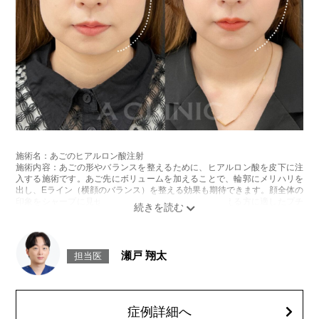
差、施術箇所の知覚鈍麻、へこみ、頬がこける、たるみ、硬結、瘢痕化、
色素沈着、脂肪塞栓などを生じることがございます。
費用：両側 437,800円(税込)
オプション：笑気麻酔 3,300円(税込)
施術名：あごのヒアルロン酸注射
施術内容：あごの形やバランスを整えるために、ヒアルロン酸を皮下に注
入する施術です。あご先にボリュームを加えることで、輪郭にメリハリを
出し、Eライン（横顔のバランス）を整える効果も期待できます。顔全体の
印象をシャープに見せたい方や、あごが引っ込んで見える方に適したプチ
整形のひとつです。
施術時間：約10分程
リスク、副作用：施術後に腫れ、赤み、内出血、痛み、突っ張り感などが
生じることがありますが、通常は数日〜1週間程度で徐々に軽快します。ま
瀬戸 翔太
担当医
た、稀にアレルギー反応、細菌感染、血管閉塞、しこり（硬化）や小さな
結節が生じる可能性があります。施術後1〜2週間程度は、注入部位を強く
押したりマッサージしたりすることはお控えください。
費用：
レスチレン 54,800円(税込)
症例詳細へ
レスチレンリフト※横浜院限定 76,800円(税込)