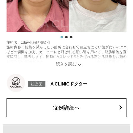
施術名：1day小顔脂肪吸引
施術内容：脂肪を減らしたい箇所に合わせて目立ちにくい箇所に2～3mm
ほどの切開を加え、カニューレと呼ばれる細い管を用いて、脂肪細胞を直
接吸引し、除去します。同時にAスレッド®と呼ばれる溶ける繊維をお顔の
目立たない部分から皮下へ挿入し、皮膚を内側から引き上げて固定しま
す。
施術時間：約30分程
リスク、副作用：赤み、熱感、痛み、しびれ、むくみ、内出血、引き攣れ
感などが術後一時的に生じることがございます。また、稀に貧血、細菌感
A CLINICドクター
担当医
染症、左右差、施術箇所の知覚鈍麻、ぼこつき、硬結、瘢痕化、色素沈
着、脂肪塞栓、皮膚のよれ、繊維の突出などを生じることがございます。
費用：通常価格 437,800円(税込)
顔の脂肪吸引箇所の追加 1ヶ所ごと+162,800円(税込)
オプション：笑気麻酔 3,300円(税込)
症例詳細へ
施術名：あごのヒアルロン酸注射
施術内容：あごの形やバランスを整えるために、ヒアルロン酸を皮下に注
入する施術です。あご先にボリュームを加えることで、輪郭にメリハリを
出し、Eライン（横顔のバランス）を整える効果も期待できます。顔全体の
印象をシャープに見せたい方や、あごが引っ込んで見える方に適したプチ