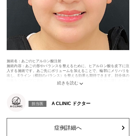
垂など、ボトックスの効果に伴う副作用が生じる場合もございます。ボト
ックス注入後は、男性は3ヶ月、女性は2ヶ月避妊して頂くようお願いいた
します。
費用：アラガン社製 21,800円(税込)～32,800円(税込)
韓国製ボツリヌストキシン注射 5,500円(税込)〜10,800円(税込)
オプション：表面麻酔 3,300円(税込)笑気麻酔 3,300円(税込)
施術名：ボトックス注射(小顔)
施術内容：ボツリヌス菌から抽出されるたんぱく質を注入し、過剰に発達
した筋肉の動きを抑制します。これにより噛み締めの改善、咬筋を減量し
細くする効果やフェイスラインのもたつきを改善する効果がございます。
医師とのカウンセリングで注入量をお選びいただきます。メスを使わず注
射のみの処置のためダウンタイムはほとんどありません。効果は4～6か月
施術名：あごのヒアルロン酸注射
程続きます。
施術内容：あごの形やバランスを整えるために、ヒアルロン酸を皮下に注
施術時間：約10分〜20分程
入する施術です。あご先にボリュームを加えることで、輪郭にメリハリを
リスク、副作用：腫れ、赤み、内出血、痛み、突っ張り感などが生じるこ
出し、Eライン（横顔のバランス）を整える効果も期待できます。顔全体の
とがございます。また、稀にアレルギー、細菌感染症などが生じることが
印象をシャープに見せたい方や、あごが引っ込んで見える方に適したプチ
ございます。ボトックス注入後は男性は3か月、女性は2か月避妊して頂く
整形のひとつです。
ようお願いします。
施術時間：約10分程
費用：アラガン社製 21,800円(税込) 〜164,400円(税込)
リスク、副作用：施術後に腫れ、赤み、内出血、痛み、突っ張り感などが
韓国製ボツリヌストキシン 5,500円(税込)〜78,000円(税込)
生じることがありますが、通常は数日〜1週間程度で徐々に軽快します。ま
オプション：表面麻酔 3,300円(税込) 笑気麻酔 3,300円(税込)
A CLINIC ドクター
担当医
た、稀にアレルギー反応、細菌感染、血管閉塞、しこり（硬化）や小さな
結節が生じる可能性があります。施術後1〜2週間程度は、注入部位を強く
押したりマッサージしたりすることはお控えください。
費用：
レスチレン 54,800円(税込)
症例詳細へ
レスチレンリフト※横浜院限定 76,800円(税込)
ジュビダームビスタウルトラXC 109,800円(税込)