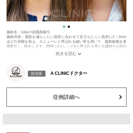
施術名：1day小顔脂肪吸引
施術内容：脂肪を減らしたい箇所に合わせて目立ちにくい箇所に2～3mm
ほどの切開を加え、カニューレと呼ばれる細い管を用いて、脂肪細胞を直
接吸引し、除去します。同時にAスレッド®と呼ばれる溶ける繊維をお顔の
目立たない部分から皮下へ挿入し、皮膚を内側から引き上げて固定しま
す。
施術時間：約30分程
リスク、副作用：赤み、熱感、痛み、しびれ、むくみ、内出血、引き攣れ
感などが術後一時的に生じることがございます。また、稀に貧血、細菌感
A CLINICドクター
担当医
染症、左右差、施術箇所の知覚鈍麻、ぼこつき、硬結、瘢痕化、色素沈
着、脂肪塞栓、皮膚のよれ、繊維の突出などを生じることがございます。
費用：通常価格 437,800円(税込)
顔の脂肪吸引箇所の追加 1ヶ所ごと+162,800円(税込)
オプション：笑気麻酔 3,300円(税込)
症例詳細へ
施術名：あごのヒアルロン酸注射
施術内容：あごの形やバランスを整えるために、ヒアルロン酸を皮下に注
入する施術です。あご先にボリュームを加えることで、輪郭にメリハリを
出し、Eライン（横顔のバランス）を整える効果も期待できます。顔全体の
印象をシャープに見せたい方や、あごが引っ込んで見える方に適したプチ
整形のひとつです。
施術時間：約10分程