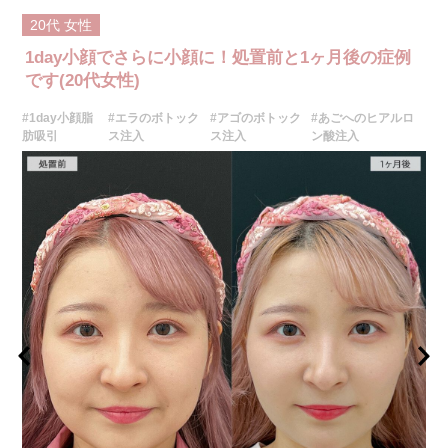
施術内容：脂肪を減らしたい箇所に合わせて目立ちにくい箇所に2～3mm
20代
女性
ほどの切開を加え、カニューレと呼ばれる細い管を用いて、脂肪細胞を直
接吸引し、除去します。同時にAスレッド®と呼ばれる溶ける繊維をお顔の
1day小顔でさらに小顔に！処置前と1ヶ月後の症例
目立たない部分から皮下へ挿入し、皮膚を内側から引き上げて固定しま
す。
です(20代女性)
施術時間：約30分程
リスク、副作用：赤み、熱感、痛み、しびれ、むくみ、内出血、引き攣れ
#1day小顔脂
#エラのボトック
#アゴのボトック
#あごへのヒアルロ
感などが術後一時的に生じることがございます。また、稀に貧血、細菌感
肪吸引
ス注入
ス注入
ン酸注入
染症、左右差、施術箇所の知覚鈍麻、ぼこつき、硬結、瘢痕化、色素沈
着、脂肪塞栓、皮膚のよれ、繊維の突出などを生じることがございます。
費用：通常価格 437,800円(税込)
顔の脂肪吸引箇所の追加 1ヶ所ごと+162,800円(税込)
オプション：笑気麻酔 3,300円(税込)