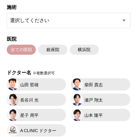
施術
医院
全ての医院
銀座院
横浜院
ドクター名
※複数選択可
山田 哲雄
柴田 貴志
長谷川 光
瀬戸 翔太
星子 周平
山本 隆平
A CLINIC ドクター