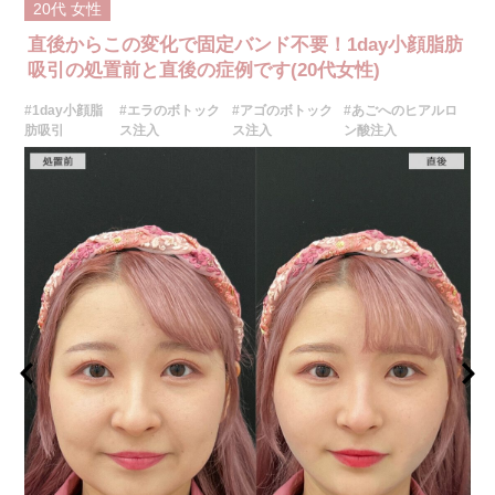
20代
女性
リスク、副作用：施術後に腫れ、赤み、内出血、痛み、突っ張り感などが
生じることがありますが、通常は数日〜1週間程度で徐々に軽快します。ま
直後からこの変化で固定バンド不要！1day小顔脂肪
た、稀にアレルギー反応、細菌感染、血管閉塞、しこり（硬化）や小さな
結節が生じる可能性があります。施術後1〜2週間程度は、注入部位を強く
吸引の処置前と直後の症例です(20代女性)
押したりマッサージしたりすることはお控えください。
費用：
#1day小顔脂
#エラのボトック
#アゴのボトック
#あごへのヒアルロ
レスチレン 54,800円(税込)
肪吸引
ス注入
ス注入
ン酸注入
レスチレンリフト※横浜院限定 76,800円(税込)
ジュビダームビスタウルトラXC 109,800円(税込)
クレヴィエルコントア 109,800円(税込)
ボリューマ 131,800円(税込)
オプション：表面麻酔 3,300円(税込) 笑気麻酔 3,300円(税込)
施術名：ボトックス注射(小顔)
施術内容：ボツリヌス菌から抽出されるたんぱく質を注入し、過剰に発達
した筋肉の動きを抑制します。これにより噛み締めの改善、咬筋を減量し
細くする効果やフェイスラインのもたつきを改善する効果がございます。
医師とのカウンセリングで注入量をお選びいただきます。メスを使わず注
射のみの処置のためダウンタイムはほとんどありません。効果は4～6か月
程続きます。
施術時間：約10分〜20分程
リスク、副作用：腫れ、赤み、内出血、痛み、突っ張り感などが生じるこ
とがございます。また、稀にアレルギー、細菌感染症などが生じることが
ございます。ボトックス注入後は男性は3か月、女性は2か月避妊して頂く
ようお願いします。
費用：アラガン社製 21,800円(税込) 〜164,400円(税込)
韓国製ボツリヌストキシン 5,500円(税込)〜78,000円(税込)
オプション：表面麻酔 3,300円(税込) 笑気麻酔 3,300円(税込)