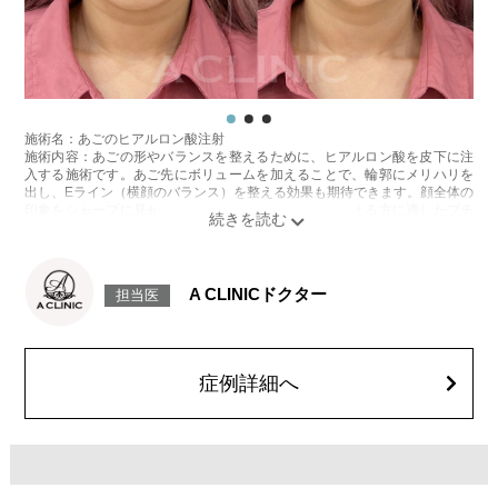
施術名：あごのヒアルロン酸注射
施術内容：あごの形やバランスを整えるために、ヒアルロン酸を皮下に注
入する施術です。あご先にボリュームを加えることで、輪郭にメリハリを
出し、Eライン（横顔のバランス）を整える効果も期待できます。顔全体の
印象をシャープに見せたい方や、あごが引っ込んで見える方に適したプチ
整形のひとつです。
施術時間：約10分程
リスク、副作用：施術後に腫れ、赤み、内出血、痛み、突っ張り感などが
生じることがありますが、通常は数日〜1週間程度で徐々に軽快します。ま
A CLINICドクター
担当医
た、稀にアレルギー反応、細菌感染、血管閉塞、しこり（硬化）や小さな
結節が生じる可能性があります。施術後1〜2週間程度は、注入部位を強く
押したりマッサージしたりすることはお控えください。
費用：
レスチレン 54,800円(税込)
症例詳細へ
レスチレンリフト※横浜院限定 76,800円(税込)
ジュビダームビスタウルトラXC 109,800円(税込)
クレヴィエルコントア 109,800円(税込)
ボリューマ 131,800円(税込)
オプション：表面麻酔 3,300円(税込) 笑気麻酔 3,300円(税込)
施術名：1day小顔脂肪吸引