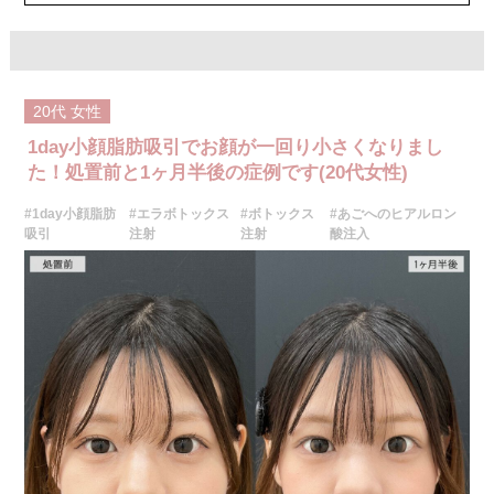
クレヴィエルコントア 109,800円(税込)
ボリューマ 131,800円(税込)
オプション：表面麻酔 3,300円(税込) 笑気麻酔 3,300円(税込)
施術名：1day小顔脂肪吸引
施術内容：脂肪を減らしたい箇所に合わせて目立ちにくい箇所に2～3mm
20代
女性
ほどの切開を加え、カニューレと呼ばれる細い管を用いて、脂肪細胞を直
接吸引し、除去します。同時にAスレッド®と呼ばれる溶ける繊維をお顔の
1day小顔脂肪吸引でお顔が一回り小さくなりまし
目立たない部分から皮下へ挿入し、皮膚を内側から引き上げて固定しま
す。
た！処置前と1ヶ月半後の症例です(20代女性)
施術時間：約30分程
リスク、副作用：赤み、熱感、痛み、しびれ、むくみ、内出血、引き攣れ
#1day小顔脂肪
#エラボトックス
#ボトックス
#あごへのヒアルロン
感などが術後一時的に生じることがございます。また、稀に貧血、細菌感
吸引
注射
注射
酸注入
染症、左右差、施術箇所の知覚鈍麻、ぼこつき、硬結、瘢痕化、色素沈
着、脂肪塞栓、皮膚のよれ、繊維の突出などを生じることがございます。
費用：通常価格 437,800円(税込)
顔の脂肪吸引箇所の追加 1ヶ所ごと+162,800円(税込)
オプション：笑気麻酔 3,300円(税込)
施術名：バッカルファット除去術
施術内容：頬の上部の深い層にあるバッカルファットという脂肪を、口腔
内を1cm程切開して除去し、小顔・将来的なたるみ予防を目指す施術で
す。切開した箇所は医療用の溶ける糸で縫合するため、抜糸の必要はあり
ません。口腔内から脂肪を取り除くため、お顔の表面に傷跡が残らないこ
とが特徴です。
施術時間：約30〜40分程
リスク、副作用：赤み、熱感、痛み、しびれ、むくみ、内出血などが術後
一時的に生じることがございます。また、稀に貧血、細菌感染症、左右