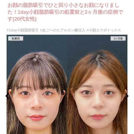
お顔の脂肪吸引でひと回り小さなお顔になりまし
た！1day小顔脂肪吸引の処置前と2ヶ月後の症例で
す(20代女性)
#1day小顔脂肪吸引
#あごへのヒアルロン酸注入
#小顔エラボトックス