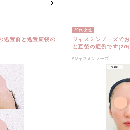
笑気麻酔 3,300円(税込)
ンスよく整える鼻形成施術です。鼻
な箇所にヒアルロン酸を注入し、自
は、ご希望に合わせて微調整も可能
さと形成力に優れた「クレヴィエル
にも適しており、シャープで洗練さ
20代
女性
の処置前と処置直後の
ジャスミンノーズでお
などが生じることがございます。ま
と直後の症例です(20
ことがございます。注入箇所を強く
。
#ジャスミンノーズ
込)