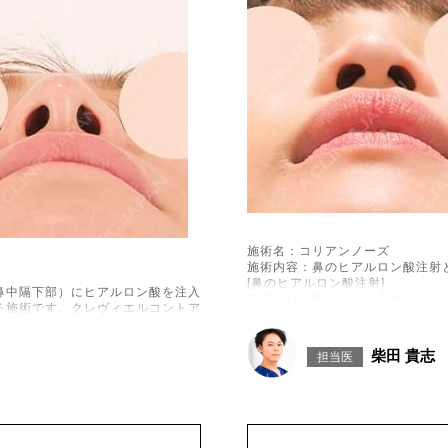
施術名：コリアンノーズ
施術内容：鼻のヒアルロン酸注射
[鼻のヒアルロン酸注射]
鼻中隔下部）にヒアルロン酸を注入
ヒアルロン酸を鼻に注入すること
る施術です。クレヴィエルコントア
[鼻中隔下制筋のボトックス注射]
ボツリヌス菌から抽出されるタン
えることで、鼻先を上向きにする
柴田 貴志
）、内出血、圧痛、突っ張るような
担当医
施術時間：約15分程
稀にアレルギー反応、細菌感染、血
リスク、副作用：腫れ、赤み、内
用が報告されています。施術後1〜
た、稀にアレルギー、細菌感染症
ージや刺激は避けてください。
を強く刺激するようなマッサージ
は3か月、女性は2か月避妊して
込)
費用：131,800円(税込)