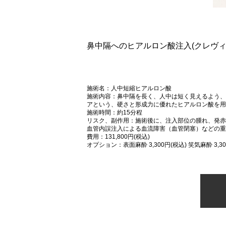
鼻中隔へのヒアルロン酸注入(クレヴィ
施術名：人中短縮ヒアルロン酸
施術内容：鼻中隔を長く、人中は短く見えるよう、
アという、硬さと形成力に優れたヒアルロン酸を用
施術時間：約15分程
リスク、副作用：施術後に、注入部位の腫れ、発赤
血管内誤注入による血流障害（血管閉塞）などの重
費用：131,800円(税込)
オプション：表面麻酔 3,300円(税込) 笑気麻酔 3,30