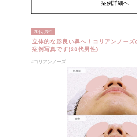
症例詳細へ
施術名：ジャスミンノーズ
施術内容：ヒアルロン酸を用いて、鼻のライン全体をバラ
根・鼻筋・鼻先・鼻柱など、顔立ちやご希望に応じて適切
然な高さと立体感のある横顔をデザインします。注入後に
で、追加料金はかかりません。使用するのは、高密度で硬
コントア」というヒアルロン酸製剤で、細かなライン形成
20代
男性
れた仕上がりを目指せます。
施術時間：約15分程
立体的な形良い鼻へ！コリアンノーズ
リスク、副作用：腫れ、赤み、内出血、痛み、突っ張り感
症例写真です(20代男性)
た、稀にアレルギー、細菌感染症、血管閉塞などが生じる
刺激するようなマッサージは1〜2週間ほどお控えください
費用：217,800円(税込)
#コリアンノーズ
オプション：表面麻酔 3,300円(税込) 笑気麻酔 3,300円(税