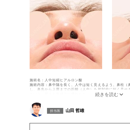
施術名：人中短縮ヒアルロン酸
施術内容：鼻中隔を長く、人中は短く見えるよう、鼻柱（
し、鼻先から上唇までの距離（人中）を相対的に短く見せ
という、硬さと形成力に優れたヒアルロン酸を用います。
施術時間：約15分程
リスク、副作用：施術後に、注入部位の腫れ、発赤（赤み
違和感などが一時的に生じることがあります。また、ごく
山田 哲雄
担当医
管内誤注入による血流障害（血管閉塞）などの重篤な副作
2週間は、注入部位を強くこする・圧迫するなどのマッサ
費用：131,800円(税込)
オプション：表面麻酔 3,300円(税込) 笑気麻酔 3,300円(税