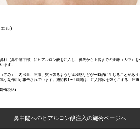
エル)
鼻柱（鼻中隔下部）にヒアルロン酸を注入し、鼻先から上唇までの距離（人中）を
います。
（赤み）、内出血、圧痛、突っ張るような違和感などが一時的に生じることがあり
篤な副作用が報告されています。施術後1〜2週間は、注入部位を強くこする・圧
0円(税込)
鼻中隔へのヒアルロン酸注入の施術ページへ