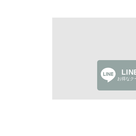
LI
お得なク