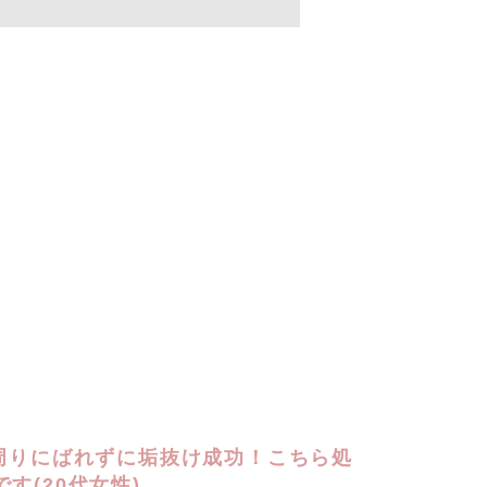
で周りにばれずに垢抜け成功！こちら処
す(20代女性)