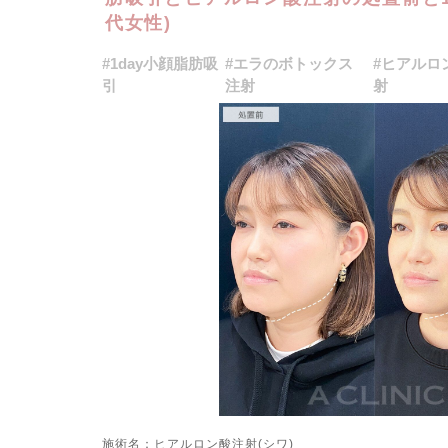
代女性)
#1day小顔脂肪吸
#エラのボトックス
#ヒアルロ
引
注射
射
施術名：ヒアルロン酸注射(シワ)