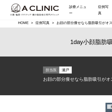
診療メニュ
症例写
ー
真
HOME
症例写真
お顔の部分痩せなら脂肪吸引がオスス
1day小顔脂肪
担当医
瀬戸
お顔の部分痩せなら脂肪吸引がオス