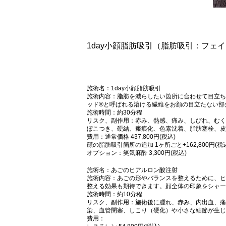
1day小顔脂肪吸引（脂肪吸引：フェ
施術名：1day小顔脂肪吸引
施術内容：脂肪を減らしたい箇所に合わせて目立ち
ッド®と呼ばれる溶ける繊維をお顔の目立たない部
施術時間：約30分程
リスク、副作用：赤み、熱感、痛み、しびれ、むく
ぼこつき、硬結、瘢痕化、色素沈着、脂肪塞栓、皮
費用：通常価格 437,800円(税込)
顔の脂肪吸引箇所の追加 1ヶ所ごと+162,800円(税
オプション：笑気麻酔 3,300円(税込)
施術名：あごのヒアルロン酸注射
施術内容：あごの形やバランスを整えるために、ヒ
整える効果も期待できます。顔全体の印象をシャー
施術時間：約10分程
リスク、副作用：施術後に腫れ、赤み、内出血、痛
染、血管閉塞、しこり（硬化）や小さな結節が生じ
費用：