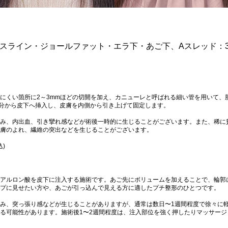
イスライン・ジョールファット・エラ下・あご下、Aスレッド：
にくい箇所に2～3mmほどの切開を加え、カニューレと呼ばれる細い管を用いて、
分から皮下へ挿入し、皮膚を内側から引き上げて固定します。
み、内出血、引き攣れ感などが術後一時的に生じることがございます。また、稀に
膚のよれ、繊維の突出などを生じることがございます。
込)
アルロン酸を皮下に注入する施術です。あご先にボリュームを加えることで、輪郭
プに見せたい方や、あごが引っ込んで見える方に適したプチ整形のひとつです。
み、突っ張り感などが生じることがありますが、通常は数日〜1週間程度で徐々に
る可能性があります。施術後1〜2週間程度は、注入部位を強く押したりマッサー