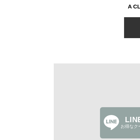
A 
LI
お得なク