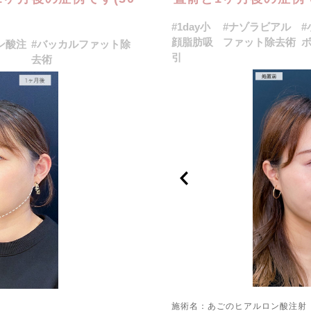
#1day小
#ナゾラビアル
#
顔脂肪吸
ファット除去術
ン酸注
#バッカルファット除
引
去術
施術名：あごのヒアルロン酸注射