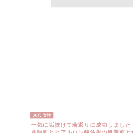
30代
女性
一気に垢抜けて若返りに成功しました！
肪吸引とヒアルロン酸注射の処置前と1