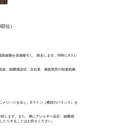
3部位）
脂肪細胞を直接吸引し、除去します。同時にAスレ
貧血、細菌感染症、左右差、施術箇所の知覚鈍麻、
にメリハリを出し、Eライン（横顔のバランス）を
軽快します。また、稀にアレルギー反応、細菌感
ジしたりすることはお控えください。