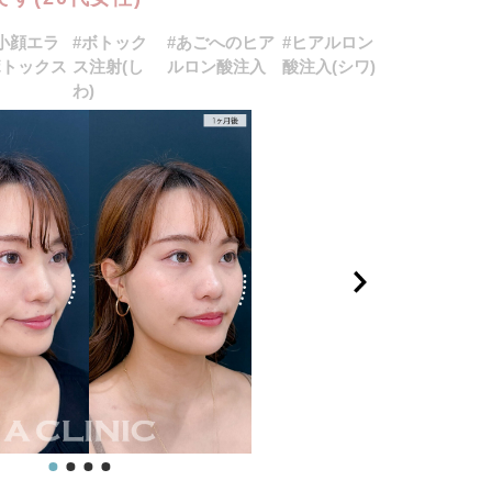
小顔エラ
#ボトック
#あごへのヒア
#ヒアルロン
ボトックス
ス注射(し
ルロン酸注入
酸注入(シワ)
わ)