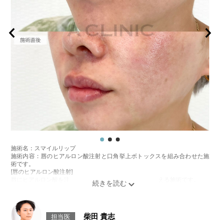
施術名：スマイルリップ
施術内容：唇のヒアルロン酸注射と口角挙上ボトックスを組み合わせた施
術です。
[唇のヒアルロン酸注射]
唇にヒアルロン酸を注入し、ボリュームやバランスを整える施術です。
[口角挙上ボトックス]
ボツリヌス菌から抽出されるタンパク質を口角を下げる筋肉(口角下制筋)へ
注入し、筋肉の動きを抑制し、口角を上げる施術です。
施術時間：約15～20分程
柴田 貴志
担当医
リスク、副作用：腫れ、赤み、内出血、痛み、突っ張り感などが生じるこ