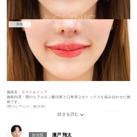
施術名：スマイルリップ
施術内容：唇のヒアルロン酸注射と口角挙上ボトックスを組み合わせた施
術です。
[唇のヒアルロン酸注射]
唇にヒアルロン酸を注入し、ボリュームやバランスを整える施術です。
[口角挙上ボトックス]
ボツリヌス菌から抽出されるタンパク質を口角を下げる筋肉(口角下制筋)へ
注入し、筋肉の動きを抑制し、口角を上げる施術です。
施術時間：約15～20分程
瀬戸 翔太
担当医
リスク、副作用：腫れ、赤み、内出血、痛み、突っ張り感などが生じるこ