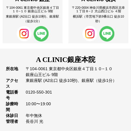
〒104-0061 東京都中央区銀座４丁目
〒220-0004 神奈川県横浜市西区北幸
１０−１０ 銀座山王ビル 9階
１丁目８−２ 犬山西口ビル ４階
東銀座駅 (A2出口 徒歩10秒)、銀座駅
横浜駅（市営地下鉄9番出口 徒歩10
（徒歩1分）
秒）
A CLINIC
銀座本院
所在地
〒104-0061 東京都中央区銀座４丁目１０−１０
銀座山王ビル 9階
アクセ
東銀座駅 (A2出口 徒歩10秒)、銀座駅（徒歩1分）
ス
電話番
0120-550-301
号
診療時
10:00〜19:00
間
休診日
年中無休
管理者
長谷川 光