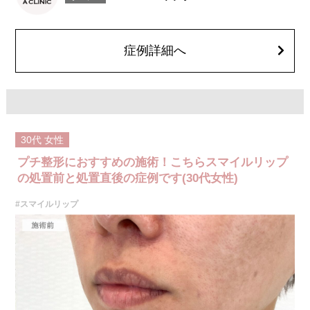
とがございます。また、稀にアレルギー、細菌感染症、頭痛などが生じる
ことがございます。注入箇所を強く刺激するようなマッサージは1〜2週間
ほどお控えください。ボトックス注入後は男性は3か月、女性は2か月避妊
して頂くようお願いします。
症例詳細へ
費用：レスチレン 68,900円(税込)
ジュビダームビスタボルベラXC 101,900円(税込)
オプション：表面麻酔 3,300円(税込) 笑気麻酔 3,300円(税込)
30代
女性
プチ整形におすすめの施術！こちらスマイルリップ
の処置前と処置直後の症例です(30代女性)
#スマイルリップ