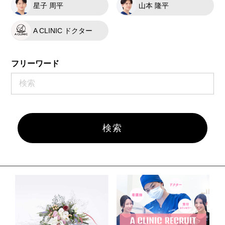
星子 周平
山本 隆平
A CLINIC ドクター
フリーワード