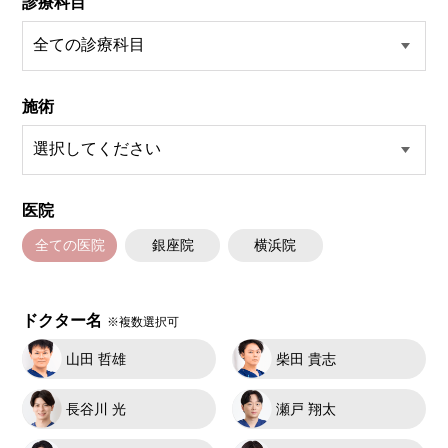
診療科目
施術
医院
全ての医院
銀座院
横浜院
ドクター名
※複数選択可
山田 哲雄
柴田 貴志
長谷川 光
瀬戸 翔太