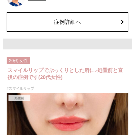
とがございます。また、稀にアレルギー、細菌感染症、頭痛などが生じる
ことがございます。注入箇所を強く刺激するようなマッサージは1〜2週間
ほどお控えください。ボトックス注入後は男性は3か月、女性は2か月避妊
して頂くようお願いします。
症例詳細へ
費用：レスチレン 68,900円(税込)
ジュビダームビスタボルベラXC 101,900円(税込)
オプション：表面麻酔 3,300円(税込) 笑気麻酔 3,300円(税込)
20代
女性
スマイルリップでぷっくりとした唇に♪処置前と直
後の症例です(20代女性)
#スマイルリップ