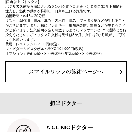
[口角挙上ボトックス]
ボツリヌス菌から抽出されるタンパク質を口角を下げる筋肉(口角下制筋)へ
注入し、筋肉の動きを抑制し、口角を上げる施術です。
施術時間：約15～20分程
リスク、副作用：腫れ、赤み、内出血、痛み、突っ張り感などが生じること
がございます。また、稀にアレルギー、細菌感染症、頭痛などが生じること
がございます。注入箇所を強く刺激するようなマッサージは1〜2週間ほどお
控えください。ボトックス注入後は男性は3か月、女性は2か月避妊して頂く
ようお願いします。
費用：レスチレン 68,900円(税込)
ジュビダームビスタボルベラXC 101,900円(税込)
オプション：表面麻酔 3,300円(税込) 笑気麻酔 3,300円(税込)
スマイルリップの施術ページへ
担当ドクター
A CLINICドクター