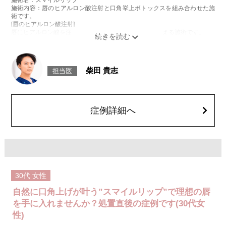
施術内容：唇のヒアルロン酸注射と口角挙上ボトックスを組み合わせた施
術です。
[唇のヒアルロン酸注射]
唇にヒアルロン酸を注入し、ボリュームやバランスを整える施術です。
[口角挙上ボトックス]
ボツリヌス菌から抽出されるタンパク質を口角を下げる筋肉(口角下制筋)へ
注入し、筋肉の動きを抑制し、口角を上げる施術です。
施術時間：約15～20分程
柴田 貴志
担当医
リスク、副作用：腫れ、赤み、内出血、痛み、突っ張り感などが生じるこ
とがございます。また、稀にアレルギー、細菌感染症、頭痛などが生じる
ことがございます。注入箇所を強く刺激するようなマッサージは1〜2週間
ほどお控えください。ボトックス注入後は男性は3か月、女性は2か月避妊
して頂くようお願いします。
症例詳細へ
費用：レスチレン 68,900円(税込)
ジュビダームビスタボルベラXC 101,900円(税込)
オプション：表面麻酔 3,300円(税込) 笑気麻酔 3,300円(税込)
30代
女性
自然に口角上げが叶う”スマイルリップ”で理想の唇
を手に入れませんか？処置直後の症例です(30代女
性)