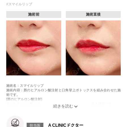
#スマイルリップ
施術前
施術直後
施術名：スマイルリップ
施術内容：唇のヒアルロン酸注射と口角挙上ボトックスを組み合わせた施
術です。
[唇のヒアルロン酸注射]
唇にヒアルロン酸を注入し、ボリュームやバランスを整える施術です。
[口角挙上ボトックス]
ボツリヌス菌から抽出されるタンパク質を口角を下げる筋肉(口角下制筋)へ
注入し、筋肉の動きを抑制し、口角を上げる施術です。
施術時間：約15～20分程
A CLINICドクター
担当医
リスク、副作用：腫れ、赤み、内出血、痛み、突っ張り感などが生じるこ