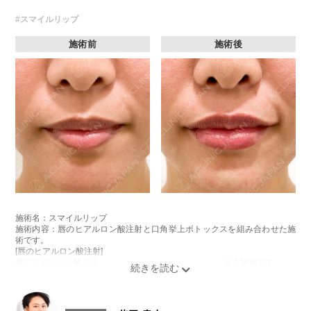
#スマイルリップ
施術前
施術後
施術名：スマイルリップ
施術内容：唇のヒアルロン酸注射と口角挙上ボトックスを組み合わせた施
術です。
[唇のヒアルロン酸注射]
唇にヒアルロン酸を注入し、ボリュームやバランスを整える施術です。
[口角挙上ボトックス]
ボツリヌス菌から抽出されるタンパク質を口角を下げる筋肉(口角下制筋)へ
注入し、筋肉の動きを抑制し、口角を上げる施術です。
施術時間：約15～20分程