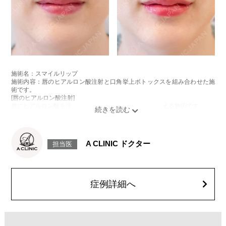
施術名：スマイルリップ
施術内容：唇のヒアルロン酸注射と口角挙上ボトックスを組み合わせた施
術です。
[唇のヒアルロン酸注射]
唇にヒアルロン酸を注入し、ボリュームやバランスを整える施術です。
[口角挙上ボトックス]
ボツリヌス菌から抽出されるタンパク質を口角を下げる筋肉(口角下制筋)へ
注入し、筋肉の動きを抑制し、口角を上げる施術です。
施術時間：約15～20分程
A CLINIC ドクター
担当医
リスク、副作用：腫れ、赤み、内出血、痛み、突っ張り感などが生じるこ
とがございます。また、稀にアレルギー、細菌感染症、頭痛などが生じる
ことがございます。注入箇所を強く刺激するようなマッサージは1〜2週間
ほどお控えください。ボトックス注入後は男性は3か月、女性は2か月避妊
して頂くようお願いします。
症例詳細へ
費用：レスチレン 68,900円(税込)
ジュビダームビスタボルベラXC 101,900円(税込)
オプション：表面麻酔 3,300円(税込) 笑気麻酔 3,300円(税込)