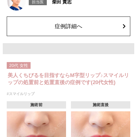
柴田 貴志
担当医
リスク、副作用：腫れ、赤み、内出血、痛み、突っ張り感などが生じるこ
とがございます。また、稀にアレルギー、細菌感染症、頭痛などが生じる
ことがございます。注入箇所を強く刺激するようなマッサージは1〜2週間
ほどお控えください。ボトックス注入後は男性は3か月、女性は2か月避妊
して頂くようお願いします。
症例詳細へ
費用：レスチレン 68,900円(税込)
ジュビダームビスタボルベラXC 101,900円(税込)
オプション：表面麻酔 3,300円(税込) 笑気麻酔 3,300円(税込)
20代
女性
美人くちびるを目指すならM字型リップ♪スマイルリ
ップの処置前と処置直後の症例です(20代女性)
#スマイルリップ
施術前
施術直後