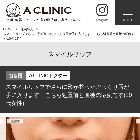
instagram
MENU
HOME
症例写真
スマイルリップでさらに形が整ったぷっくり唇が手に入ります！こちら処置前と直後の症例で
す(10代女性)
スマイルリップ
担当医
A CLINICドクター
スマイルリップでさらに形が整ったぷっくり唇が
手に入ります！こちら処置前と直後の症例です(10
代女性)