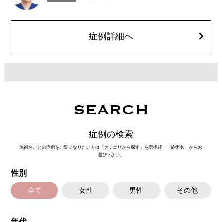
とがございます。また、稀にアレルギー、細菌感染症、頭痛などが生じる
ことがございます。注入箇所を強く刺激するようなマッサージは1〜2週間
ほどお控えください。ボトックス注入後は男性は3か月、女性は2か月避妊
して頂くようお願いします。
症例詳細へ
費用：レスチレン 68,900円(税込)
ジュビダームビスタボルベラXC 101,900円(税込)
オプション：表面麻酔 3,300円(税込) 笑気麻酔 3,300円(税込)
SEARCH
症例の検索
施術名ごとの症例をご覧になりたい方は「カテゴリから探す」を選択後、「施術名」からお
選び下さい。
性別
全て
女性
男性
その他
年代