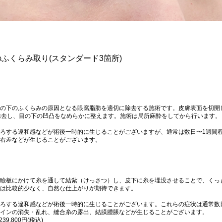
のふくらみ取り(スタンダード3箇所)
の下のふくらみの原因となる眼窩脂肪を適切に除去する施術です。皮膚表面を切開
除去し、目の下の凹凸をなめらかに整えます。施術は局所麻酔をしてから行います。
ろする違和感などが術後一時的に生じることがございますが、通常は数日〜1週間
右差などが生じることがございます。
瞼板にかけて糸を通して結紮（けっさつ）し、皮下に糸を埋没させることで、くっ
は比較的少なく、自然な仕上がりが期待できます。
ろする違和感などが術後一時的に生じることがございます。これらの症状は通常数
インの消失・乱れ、縫合糸の露出、結膜腫脹などが生じることがございます。
9,800円(税込)