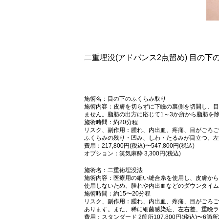
二重埋没(アドバンス2点留め) 目の下
施術名：目の下のふくらみ取り
施術内容：皮膚を切らずに下瞼の裏側を切開し、目
ません。脂肪の出方に応じて1～3か所から脂肪を
施術時間：約20分程
リスク、副作用：腫れ、内出血、疼痛、目がごろご
ふくらみの残り・凹み、しわ・たるみが目立つ、左
費用：217,800円(税込)〜547,800円(税込)
オプション：笑気麻酔 3,300円(税込)
施術名：二重術埋没法
施術内容：医療用の細い縫合糸を使用し、皮膚から
使用しないため、腫れや内出血などのダウンタイム
施術時間：約15〜20分程
リスク、副作用：腫れ、内出血、疼痛、目がごろご
あります。また、稀に細菌感染症、左右差、重瞼ラ
費用：スタンダード 2箇所107,800円(税込)〜6箇所23