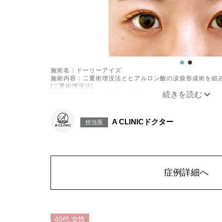
施術名：ドーリーアイズ
施術内容：二重術埋没法とヒアルロン酸の涙袋形成術を組
[二重術埋没法]
医療用の縫合糸を皮膚から瞼板に通し、結紮した糸を皮下
です。
[ヒアルロン酸の涙袋形成術]
目の下にヒアルロン酸を注入することで涙袋を形成する施
A CLINICドクター
担当医
施術時間：約15～20分程
リスク、副作用：腫れ、内出血、疼痛、目がごろごろする
とがございます。また、稀に細菌感染症、左右差、重瞼ラ
結膜腫脹、アレルギー、細菌感染症、血管閉塞などが生じ
く刺激するようなマッサージは1〜2週間ほどお控えくださ
費用：モニター価格54,800円(税込)
症例詳細へ
オプション：笑気麻酔 3,300円(税込)
施術名：目の下のたるみ取り
施術内容：目の下の余分な皮膚と脂肪を切除し、すっきり
の状態によって皮下剥離と筋層下剥離を使い分けたり、皮
でより自然な仕上がりにすることが可能です。皮膚のたる
40代
女性
の余りが気になる方に適した治療法です。