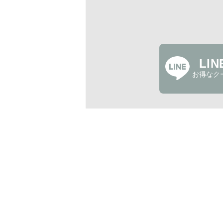
LI
お得なク