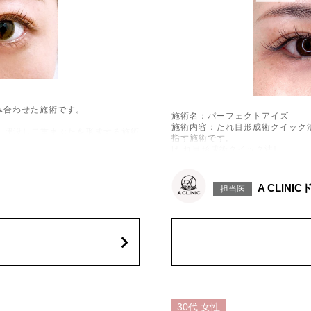
み合わせた施術です。
施術名：パーフェクトアイズ
施術内容：たれ目形成術クイック
へ埋没し二重まぶたを形成する施術
指す施術です。
[たれ目形成術クイック法]
医療用の糸で目尻の下側を軽く引
術です。
す。
[目尻切開法]
A CLINI
違和感などが術後一時的に生じるこ
担当医
目尻の皮膚を一部取り除くことで
インの消失・乱れ、縫合糸の露出、
きく見せる施術です。
ることがございます。注入箇所を強
施術時間：約30分程
い。
抜糸：切開範囲により5～7日後
リスク、副作用：腫れ、内出血、
とがございます。また、稀に細菌
毛が切れたり抜ける、結膜腫脹な
費用：モニター価格 107,800円(
としたお目元にする治療です。目元
オプション：笑気麻酔 3,300円(税
下にある眼輪筋などを処理すること
みが強い方や、目の下のシワや皮膚
施術名：目の下のふくらみ取り
30代
女性