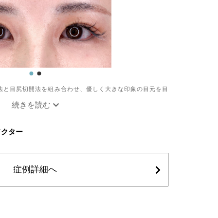
法と目尻切開法を組み合わせ、優しく大きな印象の目元を目
き下げることで、優しく穏やかな印象のたれ目を形成しま
Cドクター
、隠れていた白目の部分が見えるようになり、目の横幅を大
にご来院して頂く場合がございます。
疼痛、目がごろごろする違和感などが術後一時的に生じるこ
症例詳細へ
感染症、左右差、後戻り、目尻のラインに段差が生じる、睫
どが生じることがございます。
税込)
込)