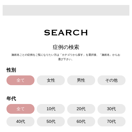
部位に、ヒアルロン酸を皮下へ注入することで、自然な丸みや立体感を持
たせる施術です。額には丸みを出して女性らしい印象に、眉間の深部には
構造的な支えを加えてしわの改善に、こめかみにはくぼみの補正や輪郭の
バランス調整など、部位ごとの目的に応じてデザイン・注入を行います。
切開を伴わず、ダウンタイムも比較的少ないのが特徴です。
施術時間：注入箇所数により異なりますが、約10分程です。
SEARCH
リスク、副作用：腫れ、赤み、内出血、痛み、突っ張り感などが生じるこ
とがございます。また、稀にアレルギー、細菌感染症、血管閉塞などが生
じることがございます。注入箇所を強く刺激するようなマッサージは1〜2
症例の検索
週間ほどお控えください。
費用：レスチレンリフト（※横浜院限定）98,800円〜228,800円(税込)／ジ
施術名ごとの症例をご覧になりたい方は「カテゴリから探す」を選択後、「施術名」からお
ュビダームビスタウルトラXC 131,800円〜283,800円(税込)／ボリューマ
選び下さい。
153,800円〜327,800円(税込)
オプション：表面麻酔 3,300円(税込)、笑気麻酔 3,300円(税込)
性別
※コメカミ・眉間深部は2ccまで、額は4ccまで注入可能です。
全て
女性
男性
その他
年代
全て
10代
20代
30代
40代
50代
60代
70代