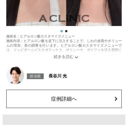
施術名：ヒアルロン酸カスタマイズメニュー
施術内容：ヒアルロン酸を皮下に注入することで、しわの改善やボリュー
ムの増加、形の調整を行います。ヒアルロン酸カスタマイズメニューで
は、ジュビダームビスタボラックス、ボリューマ、ボリフトを注入箇所に
合わせて、最適なヒアルロン酸を医師が患者様お一人おひとりに合わせて
カスタマイズ致します。
施術時間：箇所数により異なりますが、約15〜30分程
リスク、副作用：腫れ、赤み、内出血、痛み、突っ張り感などが生じるこ
とがございます。また、稀にアレルギー、細菌感染症、血管閉塞などが生
長谷川 光
担当医
じることがございます。注入箇所を強く刺激するようなマッサージは1〜2
週間ほどお控えください。
費用：1cc 65,800円(税込)
オプション：表面麻酔 3,300円(税込)、笑気麻酔 3,300円(税込)
症例詳細へ