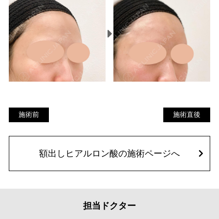
施術前
施
施術前
施術直後
術
直
額出しヒアルロン酸の施術ページへ
後
担当ドクター