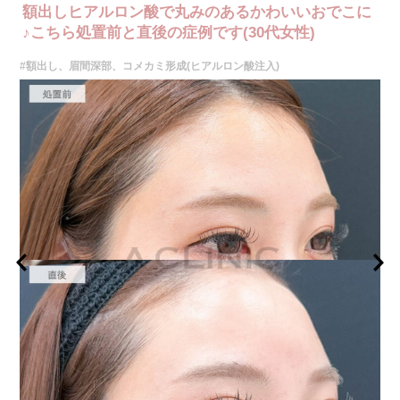
額出しヒアルロン酸で丸みのあるかわいいおでこに
♪こちら処置前と直後の症例です(30代女性)
#額出し、眉間深部、コメカミ形成(ヒアルロン酸注入)