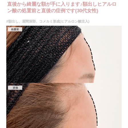
直後から綺麗な額が手に入ります♪額出しヒアルロ
ン酸の処置前と直後の症例です(30代女性)
#額出し、眉間深部、コメカミ形成(ヒアルロン酸注入)