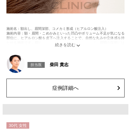
施術名：額出し、眉間深部、コメカミ形成（ヒアルロン酸注入）
施術内容：額・眉間・こめかみといった凹凸やボリューム不足が気になる
部位に、ヒアルロン酸を皮下へ注入することで、自然な丸みや立体感を持
たせる施術です。額には丸みを出して女性らしい印象に、眉間の深部には
構造的な支えを加えてしわの改善に、こめかみにはくぼみの補正や輪郭の
バランス調整など、部位ごとの目的に応じてデザイン・注入を行います。
切開を伴わず、ダウンタイムも比較的少ないのが特徴です。
施術時間：注入箇所数により異なりますが、約10分程です。
柴田 貴志
担当医
リスク、副作用：腫れ、赤み、内出血、痛み、突っ張り感などが生じるこ
とがございます。また、稀にアレルギー、細菌感染症、血管閉塞などが生
じることがございます。注入箇所を強く刺激するようなマッサージは1〜2
週間ほどお控えください。
費用：レスチレンリフト（※横浜院限定）98,800円〜228,800円(税込)／ジ
症例詳細へ
ュビダームビスタウルトラXC 131,800円〜283,800円(税込)／ボリューマ
153,800円〜327,800円(税込)
オプション：表面麻酔 3,300円(税込)、笑気麻酔 3,300円(税込)
※コメカミ・眉間深部は2ccまで、額は4ccまで注入可能です。
30代
女性