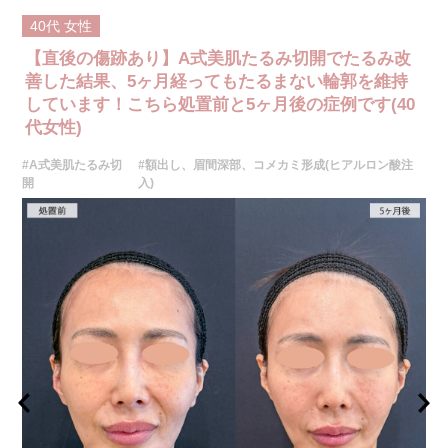
40代
女性
【直後の傷跡あり】A式美肌たるみ切開でたるみ改
善した結果、5ヶ月経ってもたるまない輪郭を維持
しています！こちら処置前と5ヶ月後の症例です(40
代女性)
#A式美肌たるみ切
#額出し、眉間深部、コメカミ形成(ヒアルロン酸注
開
入)