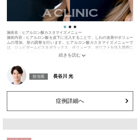
施術名：ヒアルロン酸カスタマイズメニュー
施術内容：ヒアルロン酸を皮下に注入することで、しわの改善やボリュー
ムの増加、形の調整を行います。ヒアルロン酸カスタマイズメニューで
は、ジュビダームビスタボラックス、ボリューマ、ボリフトを注入箇所に
合わせて、最適なヒアルロン酸を医師が患者様お一人おひとりに合わせて
カスタマイズ致します。
施術時間：箇所数により異なりますが、約15〜30分程
リスク、副作用：腫れ、赤み、内出血、痛み、突っ張り感などが生じるこ
とがございます。また、稀にアレルギー、細菌感染症、血管閉塞などが生
長谷川 光
担当医
じることがございます。注入箇所を強く刺激するようなマッサージは1〜2
週間ほどお控えください。
費用：1cc 65,800円(税込)
オプション：表面麻酔 3,300円(税込)、笑気麻酔 3,300円(税込)
症例詳細へ