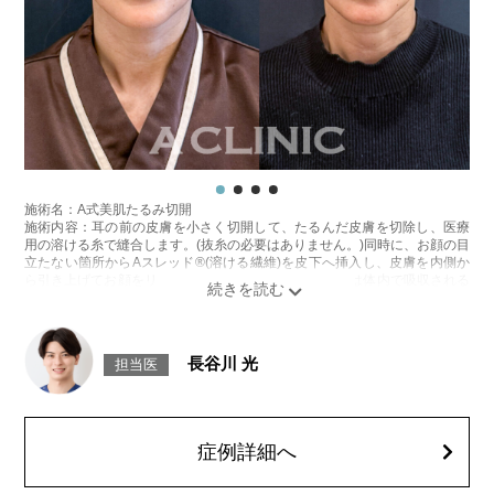
施術名：A式美肌たるみ切開
施術内容：耳の前の皮膚を小さく切開して、たるんだ皮膚を切除し、医療
用の溶ける糸で縫合します。(抜糸の必要はありません。)同時に、お顔の目
立たない箇所からAスレッド®(溶ける繊維)を皮下へ挿入し、皮膚を内側か
ら引き上げてお顔をリフトアップします。Aスレッド®は体内で吸収される
過程でコラーゲンやエラスチンが生成されるため、吸収後もハリや弾力が
持続します。
施術時間：約60分程
リスク、副作用：腫れ、内出血、疼痛、むくみなどが術後一時的に生じる
長谷川 光
担当医
ことがございます。また、稀に細菌感染症、左右差、色素沈着、感覚障
害、運動障害、創離開、肥厚性瘢痕、創部陥凹、耳介偏倚、皮膚のよれ、
繊維の突出などが生じることがございます。
費用：スタンダード512,600円(税込)アドバンス840,400円(税込)
オプション：笑気麻酔 3,300円(税込)
症例詳細へ
施術名：額出し、眉間深部、コメカミ形成（ヒアルロン酸注入）
施術内容：額・眉間・こめかみといった凹凸やボリューム不足が気になる