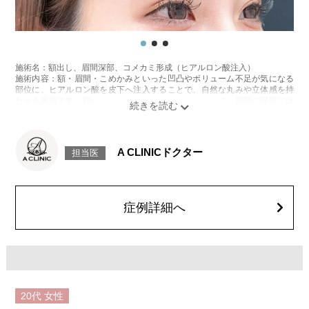
施術名：額出し、眉間深部、コメカミ形成（ヒアルロン酸注入）
施術内容：額・眉間・こめかみといった凹凸やボリューム不足が気になる
部位に、ヒアルロン酸を皮下へ注入することで、自然な丸みや立体感を持
たせる施術です。額には丸みを出して女性らしい印象に、眉間の深部には
構造的な支えを加えてしわの改善に、こめかみにはくぼみの補正や輪郭の
バランス調整など、部位ごとの目的に応じてデザイン・注入を行います。
切開を伴わず、ダウンタイムも比較的少ないのが特徴です。
施術時間：注入箇所数により異なりますが、約10分程です。
A CLINICドクター
担当医
リスク、副作用：腫れ、赤み、内出血、痛み、突っ張り感などが生じるこ
とがございます。また、稀にアレルギー、細菌感染症、血管閉塞などが生
じることがございます。注入箇所を強く刺激するようなマッサージは1〜2
週間ほどお控えください。
費用：レスチレンリフト（※横浜院限定）98,800円〜228,800円(税込)／ジ
症例詳細へ
ュビダームビスタウルトラXC 131,800円〜283,800円(税込)／ボリューマ
153,800円〜327,800円(税込)
オプション：表面麻酔 3,300円(税込)、笑気麻酔 3,300円(税込)
※コメカミ・眉間深部は2ccまで、額は4ccまで注入可能です。
20代
女性