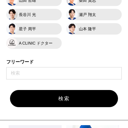
山田 哲雄
柴田 貴志
長谷川 光
瀬戸 翔太
星子 周平
山本 隆平
A CLINIC ドクター
フリーワード