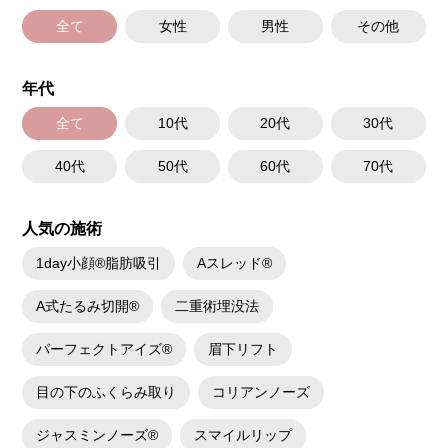
全て
女性
男性
その他
年代
全て
10代
20代
30代
40代
50代
60代
70代
人気の施術
1day小顔®脂肪吸引
Aスレッド®
A式たるみ切開®
二重術埋没法
パーフェクトアイズ®
眉下リフト
目の下のふくらみ取り
コリアンノーズ
ジャスミンノーズ®
スマイルリップ