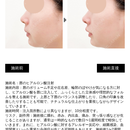
施術前
施
施術前
施術直後
術
施術名：唇のヒアルロン酸注射
直
施術内容：唇のボリューム不足や左右差、輪郭のぼやけが気になる方に対
後
し、ヒアルロン酸を唇に注入して、ふっくらとした立体感や理想的なフォル
ムを整える施術です。上唇と下唇のバランスを調整したり、口角の印象を改
善したりすることも可能で、ナチュラルな仕上がりを重視しながらデザイン
していきます。
施術時間：注入箇所数により異なりますが、10分程度です。
リスク、副作用：施術後に腫れ、赤み、内出血、痛み、突っ張り感などが生
じることがありますが、通常は一時的なもので数日〜1週間程度で軽快して
いきます。まれに、ヒアルロン酸に対するアレルギー反応や、細菌感染、血
管閉塞といった重篤な合併症が生じる可能性もあります。施術後1〜2週間