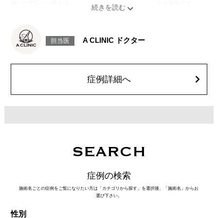
唇にヒアルロン酸を注入し、ボリュームやバランスを整える施術です。
[口角挙上ボトックス]
ボツリヌス菌から抽出されるタンパク質を口角を下げる筋肉(口角下制筋)へ
注入し、筋肉の動きを抑制し、口角を上げる施術です。
施術時間：約15～20分程
A CLINIC ドクター
担当医
リスク、副作用：腫れ、赤み、内出血、痛み、突っ張り感などが生じるこ
とがございます。また、稀にアレルギー、細菌感染症、頭痛などが生じる
ことがございます。注入箇所を強く刺激するようなマッサージは1〜2週間
ほどお控えください。ボトックス注入後は男性は3か月、女性は2か月避妊
して頂くようお願いします。
症例詳細へ
費用：レスチレン 68,900円(税込)
ジュビダームビスタボルベラXC 101,900円(税込)
オプション：表面麻酔 3,300円(税込) 笑気麻酔 3,300円(税込)
SEARCH
症例の検索
施術名ごとの症例をご覧になりたい方は「カテゴリから探す」を選択後、「施術名」からお
選び下さい。
性別