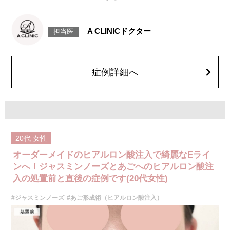
[鼻中隔下制筋のボトックス注射]
ボツリヌス菌から抽出されるタンパク質を注入し鼻先を下に引っ張る鼻中
隔下制筋の働きを抑えることで、鼻先を上向きにする施術です。
施術時間：約15分程
A CLINICドクター
担当医
リスク、副作用：腫れ、赤み、内出血、痛み、突っ張り感などが生じるこ
とがございます。また、稀にアレルギー、細菌感染症、血管閉塞、頭痛な
どが生じることがございます。注入箇所を強く刺激するようなマッサージ
は1〜2週間ほどお控えください。ボトックス注入後は男性は3か月、女性
は2か月避妊して頂くようお願いします。
症例詳細へ
費用：131,800円(税込)
笑気麻酔 3,300円(税込)
施術名：唇のヒアルロン酸注射
施術内容：唇のボリューム不足や左右差、輪郭のぼやけが気になる方に対
し、ヒアルロン酸を唇に注入して、ふっくらとした立体感や理想的なフォ
ルムを整える施術です。上唇と下唇のバランスを調整したり、口角の印象
を改善したりすることも可能で、ナチュラルな仕上がりを重視しながらデ
20代
女性
ザインしていきます。
施術時間：注入箇所数により異なりますが、10分程度です。
オーダーメイドのヒアルロン酸注入で綺麗なEライ
リスク、副作用：施術後に腫れ、赤み、内出血、痛み、突っ張り感などが
生じることがありますが、通常は一時的なもので数日〜1週間程度で軽快し
ンへ！ジャスミンノーズとあごへのヒアルロン酸注
ていきます。まれに、ヒアルロン酸に対するアレルギー反応や、細菌感
入の処置前と直後の症例です(20代女性)
染、血管閉塞といった重篤な合併症が生じる可能性もあります。施術後1〜
2週間は、注入部位を強く押したりマッサージしたりすることはお控えくだ
#ジャスミンノーズ
#あご形成術（ヒアルロン酸注入）
さい。
費用：
レスチレン 46,100円〜76,800円(税込)
レスチレンリフト※横浜院限定 59,300円～98,800円(税込)