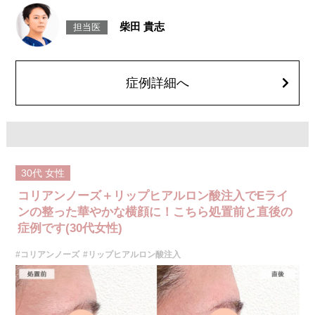
痛、突っ張るような違和感などが一時的に生じることがあります。また、
ごく稀にアレルギー反応、細菌感染、血管内誤注入による血流障害（血管
柴田 貴志
担当医
閉塞）などの重篤な副作用が報告されています。施術後1〜2週間は、注入
部位を強くこする・圧迫するなどのマッサージや刺激は避けてください。
費用：131,800円(税込)
オプション：表面麻酔 3,300円(税込) 笑気麻酔 3,300円(税込)
症例詳細へ
30代
女性
コリアンノーズ＋リップヒアルロン酸注入でEライ
ンの整った華やかな横顔に！こちら処置前と直後の
症例です(30代女性)
#コリアンノーズ
#リップヒアルロン酸注入