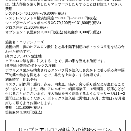
は、注入部位を強く押したりマッサージしたりすることはお控えください。
費用：
レスチレン 46,100円〜76,800円(税込)
レスチレンリフト※横浜院限定 59,300円～98,800円(税込)
ジュビダームビスタボルベラXC 79,100円〜131,800円(税込)
グロス注射 21,800円(税込)
オプション：表面麻酔 3,300円(税込) 笑気麻酔 3,300円(税込)
施術名：コリアンノーズ
施術内容：鼻のヒアルロン酸注射と鼻中隔下制筋のボトックス注射を組み合
わせた施術です。
[鼻のヒアルロン酸注射]
ヒアルロン酸を鼻に注入することで、鼻の形を整える施術です。
[鼻中隔下制筋のボトックス注射]
ボツリヌス菌から抽出されるタンパク質を注入し鼻先を下に引っ張る鼻中隔
下制筋の働きを抑えることで、鼻先を上向きにする施術です。
施術時間：約15分程
リスク、副作用：腫れ、赤み、内出血、痛み、突っ張り感などが生じること
がございます。また、稀にアレルギー、細菌感染症、血管閉塞、頭痛などが
生じることがございます。注入箇所を強く刺激するようなマッサージは1〜2
週間ほどお控えください。ボトックス注入後は男性は3か月、女性は2か月避
妊して頂くようお願いします。
費用：131,800円(税込)
笑気麻酔 3,300円(税込)
リップヒアルロン酸注入の施術ページへ