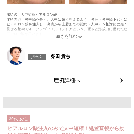
施術名：人中短縮ヒアルロン酸
施術内容：鼻中隔を長く、人中は短く見えるよう、鼻柱（鼻中隔下部）に
ヒアルロン酸を注入し、鼻先から上唇までの距離（人中）を相対的に短く
見せる施術です。クレヴィエルコントアという、硬さと形成力に優れたヒ
アルロン酸を用います。
施術時間：約15分程
リスク、副作用：施術後に、注入部位の腫れ、発赤（赤み）、内出血、圧
痛、突っ張るような違和感などが一時的に生じることがあります。また、
ごく稀にアレルギー反応、細菌感染、血管内誤注入による血流障害（血管
柴田 貴志
担当医
閉塞）などの重篤な副作用が報告されています。施術後1〜2週間は、注入
部位を強くこする・圧迫するなどのマッサージや刺激は避けてください。
費用：131,800円(税込)
オプション：表面麻酔 3,300円(税込) 笑気麻酔 3,300円(税込)
症例詳細へ
30代
女性
ヒアルロン酸注入のみで人中短縮！処置直後から効