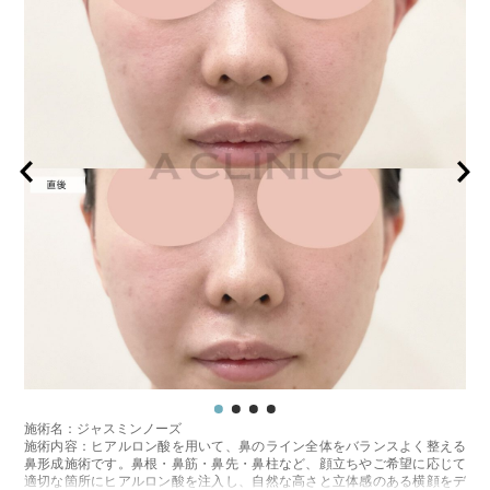
ジュビダームビスタボルベラXC 79,100円〜131,800円(税込)
グロス注射 21,800円(税込)
オプション：表面麻酔 3,300円(税込) 笑気麻酔 3,300円(税込)
施術名：ジャスミンノーズ
施術内容：ヒアルロン酸を用いて、鼻のライン全体をバランスよく整える
鼻形成施術です。鼻根・鼻筋・鼻先・鼻柱など、顔立ちやご希望に応じて
適切な箇所にヒアルロン酸を注入し、自然な高さと立体感のある横顔をデ