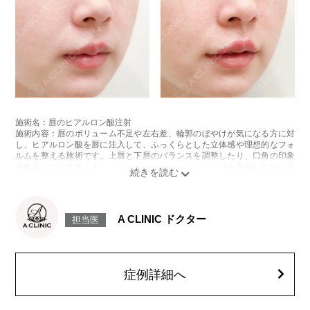
施術名：唇のヒアルロン酸注射
施術内容：唇のボリューム不足や左右差、輪郭のぼやけが気になる方に対
し、ヒアルロン酸を唇に注入して、ふっくらとした立体感や理想的なフォ
ルムを整える施術です。上唇と下唇のバランスを調整したり、口角の印象
を改善したりすることも可能で、ナチュラルな仕上がりを重視しながらデ
ザインしていきます。
施術時間：注入箇所数により異なりますが、10分程度です。
リスク、副作用：施術後に腫れ、赤み、内出血、痛み、突っ張り感などが
生じることがありますが、通常は一時的なもので数日〜1週間程度で軽快し
A CLINIC ドクター
担当医
ていきます。まれに、ヒアルロン酸に対するアレルギー反応や、細菌感
染、血管閉塞といった重篤な合併症が生じる可能性もあります。施術後1〜
2週間は、注入部位を強く押したりマッサージしたりすることはお控えくだ
さい。
費用：
症例詳細へ
レスチレン 46,100円〜76,800円(税込)
レスチレンリフト※横浜院限定 59,300円～98,800円(税込)
ジュビダームビスタボルベラXC 79,100円〜131,800円(税込)