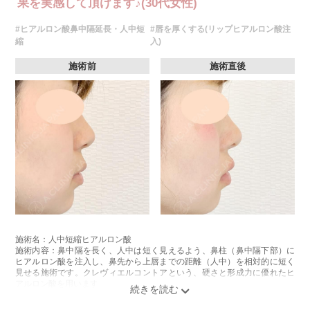
果を実感して頂けます♪(30代女性)
#ヒアルロン酸鼻中隔延長・人中短
#唇を厚くする(リップヒアルロン酸注
縮
入)
施術前
施術直後
施術名：人中短縮ヒアルロン酸
施術内容：鼻中隔を長く、人中は短く見えるよう、鼻柱（鼻中隔下部）に
ヒアルロン酸を注入し、鼻先から上唇までの距離（人中）を相対的に短く
見せる施術です。クレヴィエルコントアという、硬さと形成力に優れたヒ
アルロン酸を用います。
施術時間：約15分程
リスク、副作用：施術後に、注入部位の腫れ、発赤（赤み）、内出血、圧