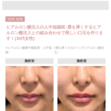
グロス注射 21,800円(税込)
オプション：表面麻酔 3,300円(税込) 笑気麻酔 3,300円(税込)
施術名：コリアンノーズ
施術内容：鼻のヒアルロン酸注射と鼻中隔下制筋のボトックス注射を組み
30代
女性
合わせた施術です。
[鼻のヒアルロン酸注射]
ヒアルロン酸注入の人中短縮術♪唇を厚くするヒア
ヒアルロン酸を鼻に注入することで、鼻の形を整える施術です。
[鼻中隔下制筋のボトックス注射]
ルロン酸注入との組み合わせで美しい口元を作りま
ボツリヌス菌から抽出されるタンパク質を注入し鼻先を下に引っ張る鼻中
す！(30代女性)
隔下制筋の働きを抑えることで、鼻先を上向きにする施術です。
施術時間：約15分程
#ヒアルロン酸鼻中隔延長・人中短
#唇を厚くする(リップヒアルロン酸注
リスク、副作用：腫れ、赤み、内出血、痛み、突っ張り感などが生じるこ
とがございます。また、稀にアレルギー、細菌感染症、血管閉塞、頭痛な
縮
入)
どが生じることがございます。注入箇所を強く刺激するようなマッサージ
は1〜2週間ほどお控えください。ボトックス注入後は男性は3か月、女性
施術前
施術後
は2か月避妊して頂くようお願いします。
費用：131,800円(税込)
笑気麻酔 3,300円(税込)