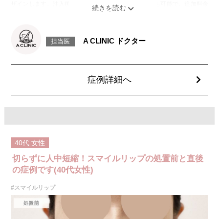
ザインします。注入後には、ご希望に合わせて微調整も可能で、追加料金
はかかりません。使用するのは、高密度で硬さと形成力に優れた「クレヴ
ィエルコントア」というヒアルロン酸製剤で、細かなライン形成にも適し
ており、シャープで洗練された仕上がりを目指せます。
施術時間：約15分程
A CLINIC ドクター
担当医
リスク、副作用：腫れ、赤み、内出血、痛み、突っ張り感などが生じるこ
とがございます。また、稀にアレルギー、細菌感染症、血管閉塞などが生
じることがございます。注入箇所を強く刺激するようなマッサージは1〜2
週間ほどお控えください。
費用：217,800円(税込)
症例詳細へ
オプション：表面麻酔 3,300円(税込) 笑気麻酔 3,300円(税込)
40代
女性
切らずに人中短縮！スマイルリップの処置前と直後
の症例です(40代女性)
#スマイルリップ