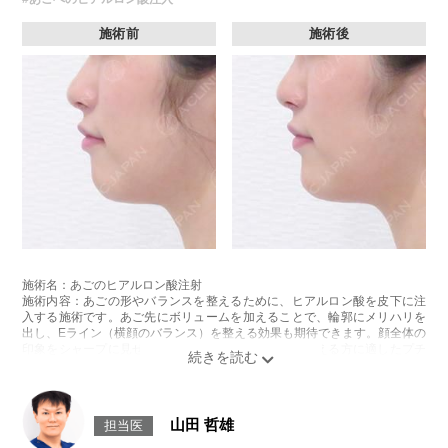
施術前
施術後
施術名：あごのヒアルロン酸注射
施術内容：あごの形やバランスを整えるために、ヒアルロン酸を皮下に注
入する施術です。あご先にボリュームを加えることで、輪郭にメリハリを
出し、Eライン（横顔のバランス）を整える効果も期待できます。顔全体の
印象をシャープに見せたい方や、あごが引っ込んで見える方に適したプチ
整形のひとつです。
施術時間：約10分程
リスク、副作用：施術後に腫れ、赤み、内出血、痛み、突っ張り感などが
生じることがありますが、通常は数日〜1週間程度で徐々に軽快します。ま
山田 哲雄
担当医
た、稀にアレルギー反応、細菌感染、血管閉塞、しこり（硬化）や小さな
結節が生じる可能性があります。施術後1〜2週間程度は、注入部位を強く