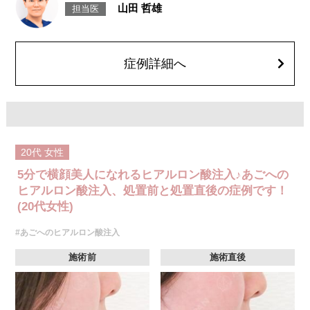
生じることがありますが、通常は数日〜1週間程度で徐々に軽快します。ま
山田 哲雄
担当医
た、稀にアレルギー反応、細菌感染、血管閉塞、しこり（硬化）や小さな
結節が生じる可能性があります。施術後1〜2週間程度は、注入部位を強く
押したりマッサージしたりすることはお控えください。
費用：
レスチレン 54,800円(税込)
症例詳細へ
レスチレンリフト※横浜院限定 76,800円(税込)
ジュビダームビスタウルトラXC 109,800円(税込)
クレヴィエルコントア 109,800円(税込)
ボリューマ 131,800円(税込)
オプション：表面麻酔 3,300円(税込) 笑気麻酔 3,300円(税込)
20代
女性
5分で横顔美人になれるヒアルロン酸注入♪あごへの
ヒアルロン酸注入、処置前と処置直後の症例です！
(20代女性)
#あごへのヒアルロン酸注入
施術前
施術直後