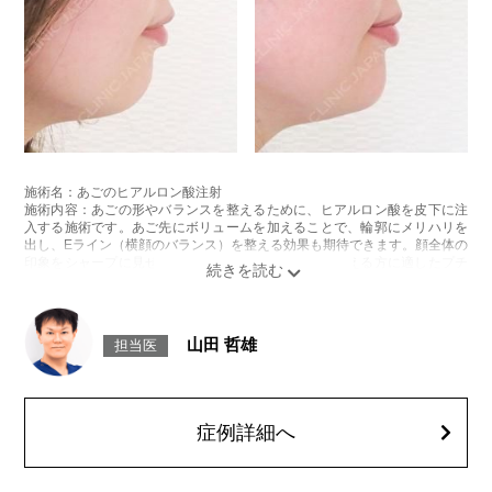
施術名：あごのヒアルロン酸注射
施術内容：あごの形やバランスを整えるために、ヒアルロン酸を皮下に注
入する施術です。あご先にボリュームを加えることで、輪郭にメリハリを
出し、Eライン（横顔のバランス）を整える効果も期待できます。顔全体の
印象をシャープに見せたい方や、あごが引っ込んで見える方に適したプチ
整形のひとつです。
施術時間：約10分程
リスク、副作用：施術後に腫れ、赤み、内出血、痛み、突っ張り感などが
生じることがありますが、通常は数日〜1週間程度で徐々に軽快します。ま
山田 哲雄
担当医
た、稀にアレルギー反応、細菌感染、血管閉塞、しこり（硬化）や小さな
結節が生じる可能性があります。施術後1〜2週間程度は、注入部位を強く
押したりマッサージしたりすることはお控えください。
費用：
レスチレン 54,800円(税込)
症例詳細へ
レスチレンリフト※横浜院限定 76,800円(税込)
ジュビダームビスタウルトラXC 109,800円(税込)
クレヴィエルコントア 109,800円(税込)
ボリューマ 131,800円(税込)