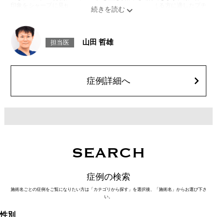
印象をシャープに見せたい方や、あごが引っ込んで見える方に適したプチ
整形のひとつです。
施術時間：約10分程
リスク、副作用：施術後に腫れ、赤み、内出血、痛み、突っ張り感などが
生じることがありますが、通常は数日〜1週間程度で徐々に軽快します。ま
山田 哲雄
担当医
た、稀にアレルギー反応、細菌感染、血管閉塞、しこり（硬化）や小さな
結節が生じる可能性があります。施術後1〜2週間程度は、注入部位を強く
押したりマッサージしたりすることはお控えください。
費用：
レスチレン 54,800円(税込)
症例詳細へ
レスチレンリフト※横浜院限定 76,800円(税込)
ジュビダームビスタウルトラXC 109,800円(税込)
クレヴィエルコントア 109,800円(税込)
ボリューマ 131,800円(税込)
オプション：表面麻酔 3,300円(税込) 笑気麻酔 3,300円(税込)
SEARCH
症例の検索
施術名ごとの症例をご覧になりたい方は「カテゴリから探す」を選択後、「施術名」からお選び下さ
い。
性別