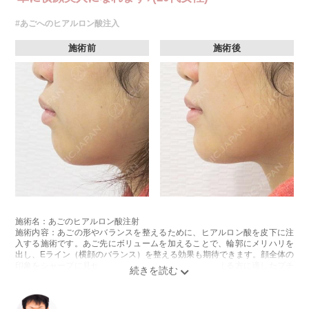
#あごへのヒアルロン酸注入
施術前
施術後
施術名：あごのヒアルロン酸注射
施術内容：あごの形やバランスを整えるために、ヒアルロン酸を皮下に注
入する施術です。あご先にボリュームを加えることで、輪郭にメリハリを
出し、Eライン（横顔のバランス）を整える効果も期待できます。顔全体の
印象をシャープに見せたい方や、あごが引っ込んで見える方に適したプチ
整形のひとつです。
施術時間：約10分程
リスク、副作用：施術後に腫れ、赤み、内出血、痛み、突っ張り感などが