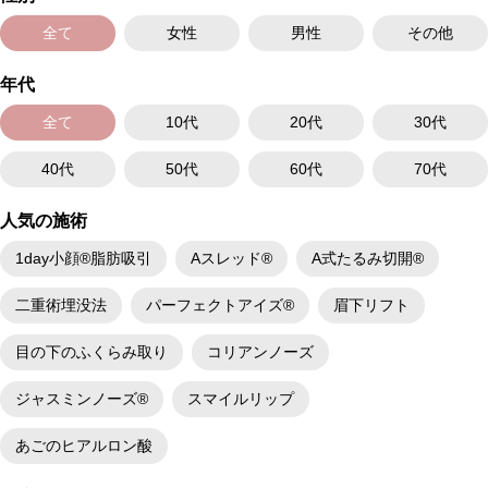
全て
女性
男性
その他
年代
全て
10代
20代
30代
40代
50代
60代
70代
人気の施術
1day小顔®脂肪吸引
Aスレッド®
A式たるみ切開®
二重術埋没法
パーフェクトアイズ®
眉下リフト
目の下のふくらみ取り
コリアンノーズ
ジャスミンノーズ®
スマイルリップ
あごのヒアルロン酸