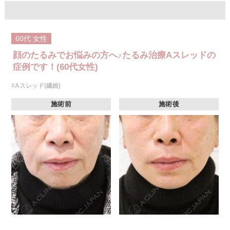
オプション：表面麻酔 3,300円(税込) 笑気麻酔 3,300円(税込)
60代
女性
顔のたるみでお悩みの方へ♪たるみ治療Aスレッドの
症例です！(60代女性)
#Aスレッド(繊維)
施術前
施術後