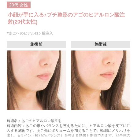
20代
女性
小顔が手に入る♪プチ整形のアゴのヒアルロン酸注
射(20代女性)
#あごへのヒアルロン酸注入
施術前
施術後
施術名：あごのヒアルロン酸注射
施術内容：あごの形やバランスを整えるために、ヒアルロン酸を皮下に注
入する施術です。あご先にボリュームを加えることで、輪郭にメリハリを
出し、Eライン（横顔のバランス）を整える効果も期待できます。顔全体の