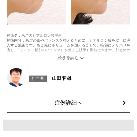
施術名：あごのヒアルロン酸注射
施術内容：あごの形やバランスを整えるために、ヒアルロン酸を皮下に注
入する施術です。あご先にボリュームを加えることで、輪郭にメリハリを
出し、Eライン（横顔のバランス）を整える効果も期待できます。顔全体の
印象をシャープに見せたい方や、あごが引っ込んで見える方に適したプチ
整形のひとつです。
施術時間：約10分程
リスク、副作用：施術後に腫れ、赤み、内出血、痛み、突っ張り感などが
生じることがありますが、通常は数日〜1週間程度で徐々に軽快します。ま
山田 哲雄
担当医
た、稀にアレルギー反応、細菌感染、血管閉塞、しこり（硬化）や小さな
結節が生じる可能性があります。施術後1〜2週間程度は、注入部位を強く
押したりマッサージしたりすることはお控えください。
費用：
レスチレン 54,800円(税込)
症例詳細へ
レスチレンリフト※横浜院限定 76,800円(税込)
ジュビダームビスタウルトラXC 109,800円(税込)
クレヴィエルコントア 109,800円(税込)
ボリューマ 131,800円(税込)
オプション：表面麻酔 3,300円(税込) 笑気麻酔 3,300円(税込)