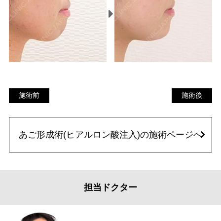
施術前
施
施術前
施術後
術
後
あご形成術(ヒアルロン酸注入)の施術ページへ
担当ドクター