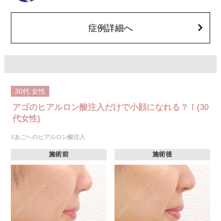
押したりマッサージしたりすることはお控えください。
費用：
レスチレン 54,800円(税込)
症例詳細へ
レスチレンリフト※横浜院限定 76,800円(税込)
ジュビダームビスタウルトラXC 109,800円(税込)
クレヴィエルコントア 109,800円(税込)
ボリューマ 131,800円(税込)
オプション：表面麻酔 3,300円(税込) 笑気麻酔 3,300円(税込)
30代
女性
アゴのヒアルロン酸注入だけで小顔になれる？！(30
代女性)
#あごへのヒアルロン酸注入
施術前
施術後