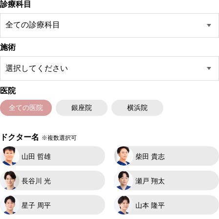
診療科目
施術
医院
全ての医院
銀座院
横浜院
ドクター名
※複数選択可
山田 哲雄
柴田 貴志
長谷川 光
瀬戸 翔太
星子 周平
山本 隆平