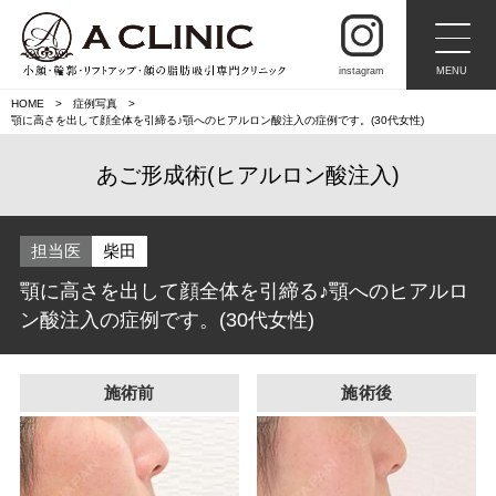
instagram
MENU
HOME
症例写真
顎に高さを出して顔全体を引締る♪顎へのヒアルロン酸注入の症例です。(30代女性)
あご形成術(ヒアルロン酸注入)
担当医
柴田
顎に高さを出して顔全体を引締る♪顎へのヒアルロ
ン酸注入の症例です。(30代女性)
施術前
施術後