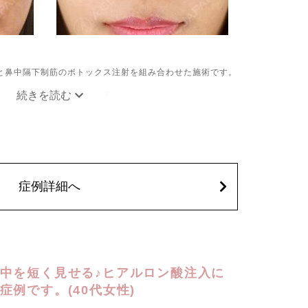
と鼻中隔下制筋のボトックス注射を組み合わせた施術です。
で、鼻の形を整える施術です。
パク質を注入し鼻先を下に引っ張る鼻中隔下制筋の働きを抑
施術です。
出血、痛み、突っ張り感などが生じることがございます。ま
、血管閉塞、頭痛などが生じることがございます。注入箇所
は1〜2週間ほどお控えください。ボトックス注入後は男性
頂くようお願いします。
症例詳細へ
中を短く見せる♪ヒアルロン酸注入に
例です。(40代女性)