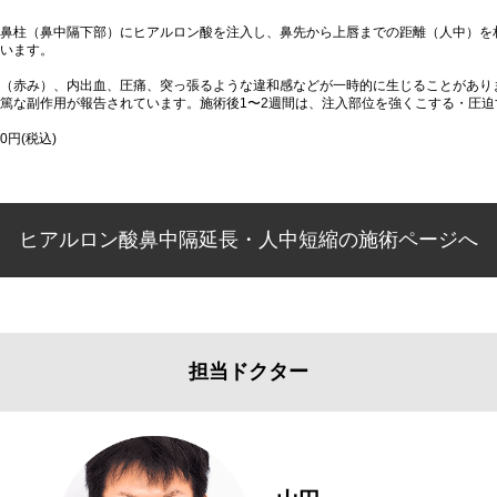
鼻柱（鼻中隔下部）にヒアルロン酸を注入し、鼻先から上唇までの距離（人中）を
います。
（赤み）、内出血、圧痛、突っ張るような違和感などが一時的に生じることがあり
篤な副作用が報告されています。施術後1〜2週間は、注入部位を強くこする・圧
0円(税込)
ヒアルロン酸鼻中隔延長・人中短縮の施術ページへ
担当ドクター