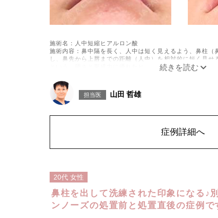
施術名：人中短縮ヒアルロン酸
施術内容：鼻中隔を長く、人中は短く見えるよう、鼻柱（
し、鼻先から上唇までの距離（人中）を相対的に短く見せ
という、硬さと形成力に優れたヒアルロン酸を用います。
施術時間：約15分程
リスク、副作用：施術後に、注入部位の腫れ、発赤（赤み
違和感などが一時的に生じることがあります。また、ごく
山田 哲雄
担当医
管内誤注入による血流障害（血管閉塞）などの重篤な副作
2週間は、注入部位を強くこする・圧迫するなどのマッサ
費用：131,800円(税込)
オプション：表面麻酔 3,300円(税込) 笑気麻酔 3,300円(税
症例詳細へ
20代
女性
鼻柱を出して洗練された印象になる♪
ンノーズの処置前と処置直後の症例です