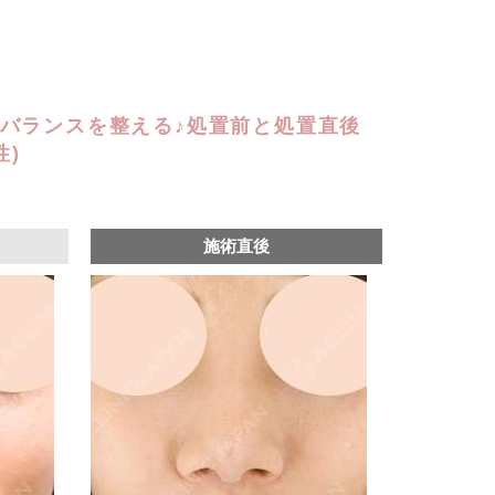
バランスを整える♪処置前と処置直後
性)
施術直後