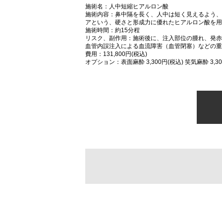
施術名：人中短縮ヒアルロン酸
施術内容：鼻中隔を長く、人中は短く見えるよう、
アという、硬さと形成力に優れたヒアルロン酸を用
施術時間：約15分程
リスク、副作用：施術後に、注入部位の腫れ、発赤
血管内誤注入による血流障害（血管閉塞）などの重
費用：131,800円(税込)
オプション：表面麻酔 3,300円(税込) 笑気麻酔 3,30