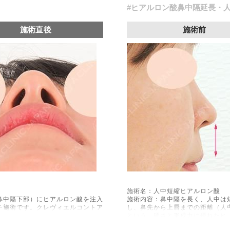
#ヒアルロン酸鼻中隔延長・
施術直後
施術前
施術名：人中短縮ヒアルロン酸
鼻中隔下部）にヒアルロン酸を注入
施術内容：鼻中隔を長く、人中は
る施術です。クレヴィエルコントア
し、鼻先から上唇までの距離（人
という、硬さと形成力に優れたヒ
施術時間：約15分程