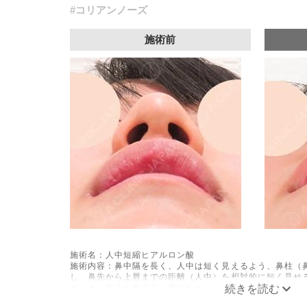
#コリアンノーズ
施術前
施術名：人中短縮ヒアルロン酸
施術内容：鼻中隔を長く、人中は短く見えるよう、鼻柱（
し、鼻先から上唇までの距離（人中）を相対的に短く見せ
という、硬さと形成力に優れたヒアルロン酸を用います。
施術時間：約15分程