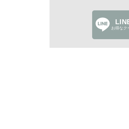
LI
お得なク