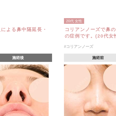
20代
女性
入による鼻中隔延長・
コリアンノーズで鼻の
の症例です。(20代女
#コリアンノーズ
施術後
施術前