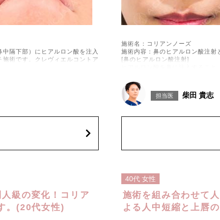
施術名：コリアンノーズ
鼻中隔下部）にヒアルロン酸を注入
施術内容：鼻のヒアルロン酸注射
る施術です。クレヴィエルコントア
[鼻のヒアルロン酸注射]
ヒアルロン酸を鼻に注入すること
[鼻中隔下制筋のボトックス注射]
）、内出血、圧痛、突っ張るような
ボツリヌス菌から抽出されるタン
稀にアレルギー反応、細菌感染、血
えることで、鼻先を上向きにする
柴田 貴志
担当医
用が報告されています。施術後1〜
施術時間：約15分程
ージや刺激は避けてください。
リスク、副作用：腫れ、赤み、内
た、稀にアレルギー、細菌感染症
込)
を強く刺激するようなマッサージ
は3か月、女性は2か月避妊して
費用：131,800円(税込)
笑気麻酔 3,300円(税込)
40代
女性
別人級の変化！コリア
施術を組み合わせて人
。(20代女性)
よる人中短縮と上唇の症