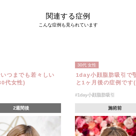
関連する症例
こんな症例も見られています
30代
女性
でいつまでも若々しい
1day小顔脂肪吸引
0代女性)
と1ヶ月後の症例です(
#1day小顔脂肪吸引
2週間後
施術前