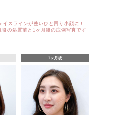
ェイスラインが整いひと回り小顔に！
肪吸引の処置前と1ヶ月後の症例写真です
1ヶ月後