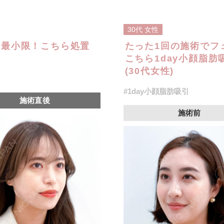
30代
女性
は最小限！こちら処置
たった1回の施術でフ
こちら1day小顔脂
(30代女性)
#1day小顔脂肪吸引
施術直後
施術前