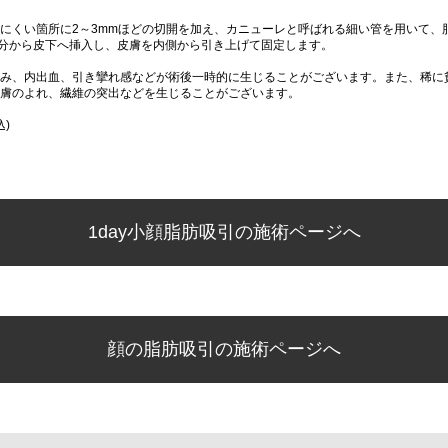
にくい箇所に2～3mmほどの切開を加え、カニューレと呼ばれる細い管を用いて、
分から皮下へ挿入し、皮膚を内側から引き上げて固定します。
み、内出血、引き攣れ感などが術後一時的に生じることがございます。また、稀に
膚のよれ、繊維の突出などを生じることがございます。
込)
1day小顔脂肪吸引の施術ページへ
顔の脂肪吸引の施術ページへ