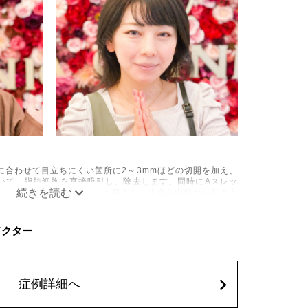
に合わせて目立ちにくい箇所に2～3mmほどの切開を加え、
いて、脂肪細胞を直接吸引し、除去します。同時にAスレッ
の目立たない部分から皮下へ挿入し、皮膚を内側から引き上
み、しびれ、むくみ、内出血、引き攣れ感などが術後一時的
Cドクター
、稀に貧血、細菌感染症、左右差、施術箇所の知覚鈍麻、ぼ
、脂肪塞栓、皮膚のよれ、繊維の突出などを生じることがご
62,800円(税込)
症例詳細へ
込)