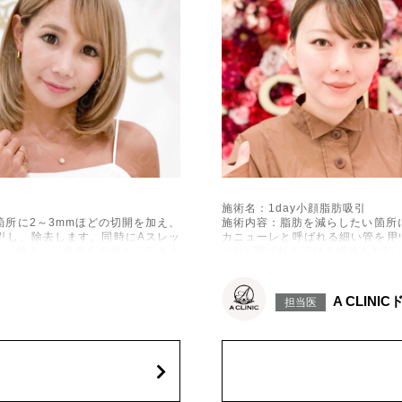
施術名：1day小顔脂肪吸引
所に2～3mmほどの切開を加え、
施術内容：脂肪を減らしたい箇所
引し、除去します。同時にAスレッ
カニューレと呼ばれる細い管を用
下へ挿入し、皮膚を内側から引き上
ド®と呼ばれる溶ける繊維をお顔
げて固定します。
施術時間：約30分程
出血、引き攣れ感などが術後一時的
リスク、副作用：赤み、熱感、痛
A CLINI
担当医
、左右差、施術箇所の知覚鈍麻、ぼ
に生じることがございます。また
、繊維の突出などを生じることがご
こつき、硬結、瘢痕化、色素沈着
ざいます。
費用：通常価格 437,800円(税込)
顔の脂肪吸引箇所の追加 1ヶ所ごと+1
オプション：笑気麻酔 3,300円(税