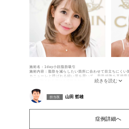
施術名：1day小顔脂肪吸引
施術内容：脂肪を減らしたい箇所に合わせて目立ちにくい箇
カニューレと呼ばれる細い管を用いて、脂肪細胞を直接吸
ド®と呼ばれる溶ける繊維をお顔の目立たない部分から皮
げて固定します。
施術時間：約30分程
リスク、副作用：赤み、熱感、痛み、しびれ、むくみ、内
山田 哲雄
担当医
に生じることがございます。また、稀に貧血、細菌感染症
こつき、硬結、瘢痕化、色素沈着、脂肪塞栓、皮膚のよれ
ざいます。
費用：通常価格 437,800円(税込)
顔の脂肪吸引箇所の追加 1ヶ所ごと+162,800円(税込)
症例詳細へ
オプション：笑気麻酔 3,300円(税込)