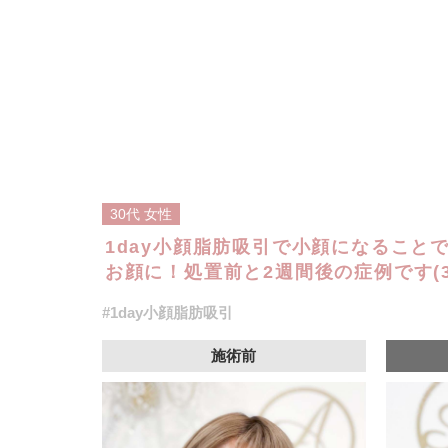
30代
女性
1day小顔脂肪吸引で小顔になること
お顔に！処置前と2週間後の症例です(3
#1day小顔脂肪吸引
施術前