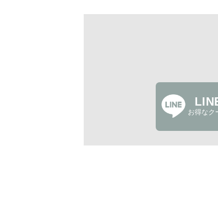
LI
お得なク