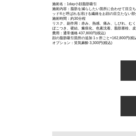
施術名：1day小顔脂肪吸引
施術内容：脂肪を減らしたい箇所に合わせて目立ち
ッド®と呼ばれる溶ける繊維をお顔の目立たない部
施術時間：約30分程
リスク、副作用：赤み、熱感、痛み、しびれ、むく
ぼこつき、硬結、瘢痕化、色素沈着、脂肪塞栓、皮
費用：通常価格 437,800円(税込)
顔の脂肪吸引箇所の追加 1ヶ所ごと+162,800円(税
オプション：笑気麻酔 3,300円(税込)