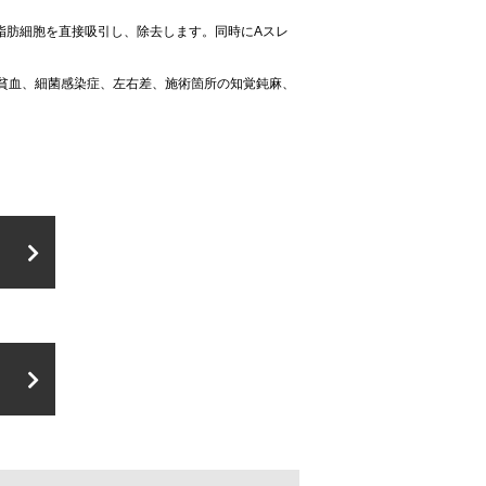
脂肪細胞を直接吸引し、除去します。同時にAスレ
貧血、細菌感染症、左右差、施術箇所の知覚鈍麻、