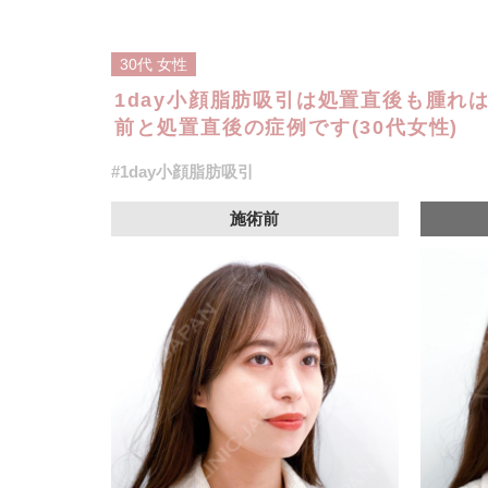
30代
女性
1day小顔脂肪吸引は処置直後も腫れ
前と処置直後の症例です(30代女性)
#1day小顔脂肪吸引
施術前