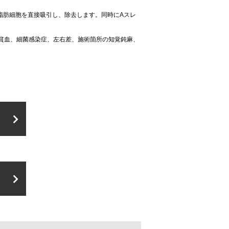
脂肪細胞を直接吸引し、除去します。同時にAスレ
貧血、細菌感染症、左右差、施術箇所の知覚鈍麻、