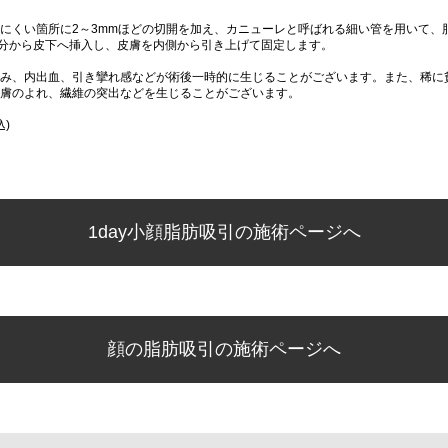
にくい箇所に2～3mmほどの切開を加え、カニューレと呼ばれる細い管を用いて、
分から皮下へ挿入し、皮膚を内側から引き上げて固定します。
み、内出血、引き攣れ感などが術後一時的に生じることがございます。また、稀に
膚のよれ、繊維の突出などを生じることがございます。
込)
1day小顔脂肪吸引の施術ページへ
顔の脂肪吸引の施術ページへ