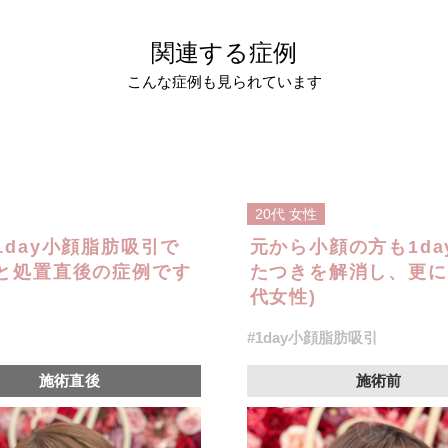
関連する症例
こんな症例も見られています
20代
女性
day小顔脂肪吸引で
元から小顔の方も1d
と処置直後の症例です
たつきを解消し、更に
代女性)
#1day小顔脂肪吸引
施術直後
施術前