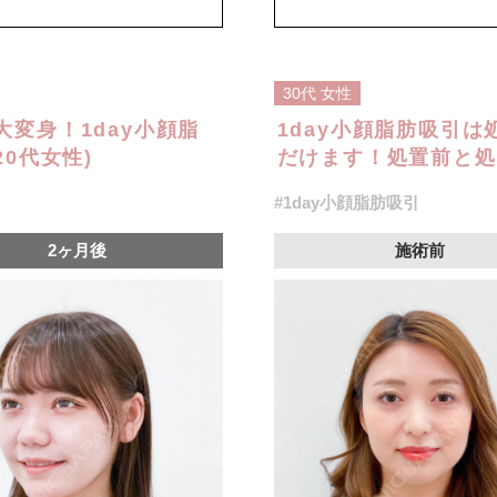
オプション：笑気麻酔 3,300円(税
30代
女性
変身！1day小顔脂
1day小顔脂肪吸引
0代女性)
だけます！処置前と処
#1day小顔脂肪吸引
2ヶ月後
施術前