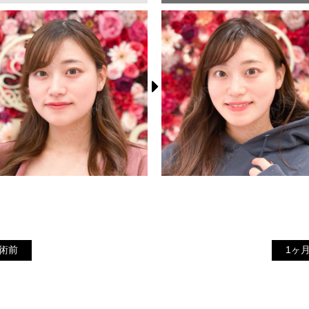
1
施術前
術前
1ヶ
ヶ
月
後