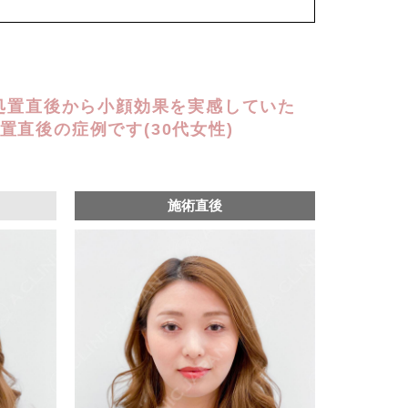
込)
は処置直後から小顔効果を実感していた
置直後の症例です(30代女性)
施術直後