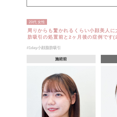
オプション：笑気麻酔 3,300円(税込)
20代
女性
周りからも驚かれるくらい小顔美人に大
肪吸引の処置前と2ヶ月後の症例です(2
#1day小顔脂肪吸引
施術前