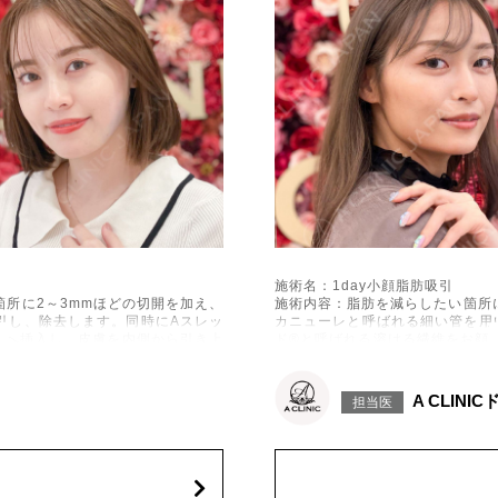
施術名：1day小顔脂肪吸引
所に2～3mmほどの切開を加え、
施術内容：脂肪を減らしたい箇所
引し、除去します。同時にAスレッ
カニューレと呼ばれる細い管を用
下へ挿入し、皮膚を内側から引き上
ド®と呼ばれる溶ける繊維をお顔
げて固定します。
施術時間：約30分程
出血、引き攣れ感などが術後一時的
リスク、副作用：赤み、熱感、痛
A CLINI
担当医
、左右差、施術箇所の知覚鈍麻、ぼ
に生じることがございます。また
、繊維の突出などを生じることがご
こつき、硬結、瘢痕化、色素沈着
ざいます。
費用：通常価格 437,800円(税込)
顔の脂肪吸引箇所の追加 1ヶ所ごと+1