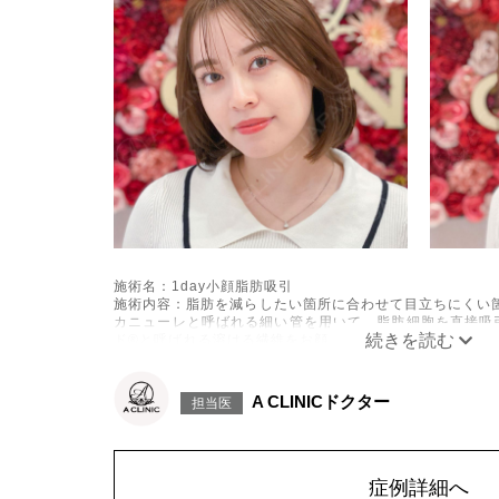
施術名：1day小顔脂肪吸引
施術内容：脂肪を減らしたい箇所に合わせて目立ちにくい箇
カニューレと呼ばれる細い管を用いて、脂肪細胞を直接吸
ド®と呼ばれる溶ける繊維をお顔の目立たない部分から皮
げて固定します。
施術時間：約30分程
リスク、副作用：赤み、熱感、痛み、しびれ、むくみ、内
A CLINICドクター
担当医
に生じることがございます。また、稀に貧血、細菌感染症
こつき、硬結、瘢痕化、色素沈着、脂肪塞栓、皮膚のよれ
ざいます。
費用：通常価格 437,800円(税込)
顔の脂肪吸引箇所の追加 1ヶ所ごと+162,800円(税込)
症例詳細へ