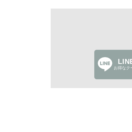
LI
お得なク