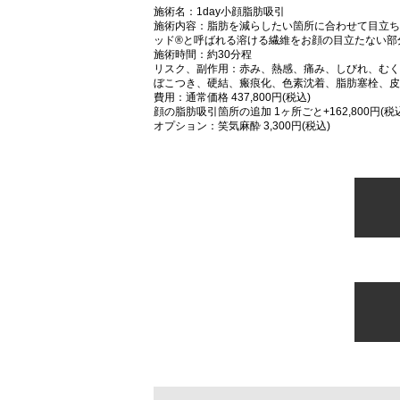
施術名：1day小顔脂肪吸引
施術内容：脂肪を減らしたい箇所に合わせて目立ち
ッド®と呼ばれる溶ける繊維をお顔の目立たない部
施術時間：約30分程
リスク、副作用：赤み、熱感、痛み、しびれ、むく
ぼこつき、硬結、瘢痕化、色素沈着、脂肪塞栓、皮
費用：通常価格 437,800円(税込)
顔の脂肪吸引箇所の追加 1ヶ所ごと+162,800円(税
オプション：笑気麻酔 3,300円(税込)