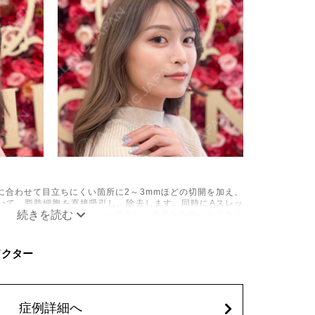
に合わせて目立ちにくい箇所に2～3mmほどの切開を加え、
いて、脂肪細胞を直接吸引し、除去します。同時にAスレッ
の目立たない部分から皮下へ挿入し、皮膚を内側から引き上
み、しびれ、むくみ、内出血、引き攣れ感などが術後一時的
Cドクター
、稀に貧血、細菌感染症、左右差、施術箇所の知覚鈍麻、ぼ
、脂肪塞栓、皮膚のよれ、繊維の突出などを生じることがご
62,800円(税込)
症例詳細へ