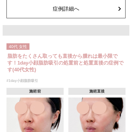
顔の脂肪吸引箇所の追加 1ヶ所ごと+162,800円(税込)
オプション：笑気麻酔 3,300円(税込)
症例詳細へ
40代
女性
脂肪をたくさん取っても直後から腫れは最小限で
す！1day小顔脂肪吸引の処置前と処置直後の症例で
す(40代女性)
#1day小顔脂肪吸引
施術前
施術直後