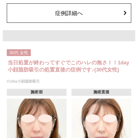
顔の脂肪吸引箇所の追加 1ヶ所ごと+162,800円(税込)
オプション：笑気麻酔 3,300円(税込)
症例詳細へ
30代
女性
当日処置が終わってすぐでこのハレの無さ！！1day
小顔脂肪吸引の処置直後の症例です♪(30代女性)
#1day小顔脂肪吸引
施術前
施術直後