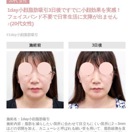
20代
女性
1day小顔脂肪吸引3日後ですでに小顔効果を実感！
フェイスバンド不要で日常生活に支障が出ません
♪(20代女性)
#1day小顔脂肪吸引
施術前
3日後
施術名：1day小顔脂肪吸引
施術内容：脂肪を減らしたい箇所に合わせて目立ちにくい箇所に2～3mm
ほどの切開を加え、カニューレと呼ばれる細い管を用いて、脂肪細胞を直