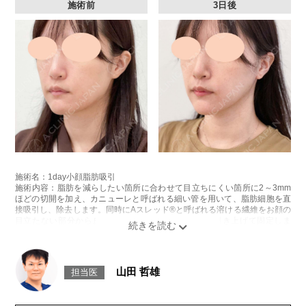
施術前
3日後
施術名：1day小顔脂肪吸引
施術内容：脂肪を減らしたい箇所に合わせて目立ちにくい箇所に2～3mm
ほどの切開を加え、カニューレと呼ばれる細い管を用いて、脂肪細胞を直
接吸引し、除去します。同時にAスレッド®と呼ばれる溶ける繊維をお顔の
目立たない部分から皮下へ挿入し、皮膚を内側から引き上げて固定しま
す。
施術時間：約30分程
リスク、副作用：赤み、熱感、痛み、しびれ、むくみ、内出血、引き攣れ
感などが術後一時的に生じることがございます。また、稀に貧血、細菌感
山田 哲雄
担当医
染症、左右差、施術箇所の知覚鈍麻、ぼこつき、硬結、瘢痕化、色素沈
着、脂肪塞栓、皮膚のよれ、繊維の突出などを生じることがございます。
費用：通常価格 437,800円(税込)