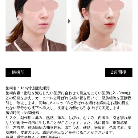
施術前
2
施術前
2週間後
週
施術名：1day小顔脂肪吸引
間
施術内容：脂肪を減らしたい箇所に合わせて目立ちにくい箇所に2～3mmほ
後
どの切開を加え、カニューレと呼ばれる細い管を用いて、脂肪細胞を直接吸
引し、除去します。同時にAスレッド®と呼ばれる溶ける繊維をお顔の目立
たない部分から皮下へ挿入し、皮膚を内側から引き上げて固定します。
施術時間：約30分程
リスク、副作用：赤み、熱感、痛み、しびれ、むくみ、内出血、引き攣れ感
などが術後一時的に生じることがございます。また、稀に貧血、細菌感染
症、左右差、施術箇所の知覚鈍麻、ぼこつき、硬結、瘢痕化、色素沈着、脂
肪塞栓、皮膚のよれ、繊維の突出などを生じることがございます。
費用：通常価格 437,800円(税込)