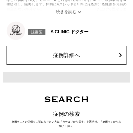
接吸引し、除去します。同時にAスレッド®と呼ばれる溶ける繊維をお顔の
目立たない部分から皮下へ挿入し、皮膚を内側から引き上げて固定しま
す。
施術時間：約30分程
リスク、副作用：赤み、熱感、痛み、しびれ、むくみ、内出血、引き攣れ
感などが術後一時的に生じることがございます。また、稀に貧血、細菌感
A CLINIC ドクター
担当医
染症、左右差、施術箇所の知覚鈍麻、ぼこつき、硬結、瘢痕化、色素沈
着、脂肪塞栓、皮膚のよれ、繊維の突出などを生じることがございます。
費用：通常価格 437,800円(税込)
顔の脂肪吸引箇所の追加 1ヶ所ごと+162,800円(税込)
オプション：笑気麻酔 3,300円(税込)
症例詳細へ
SEARCH
症例の検索
施術名ごとの症例をご覧になりたい方は「カテゴリから探す」を選択後、「施術名」からお
選び下さい。