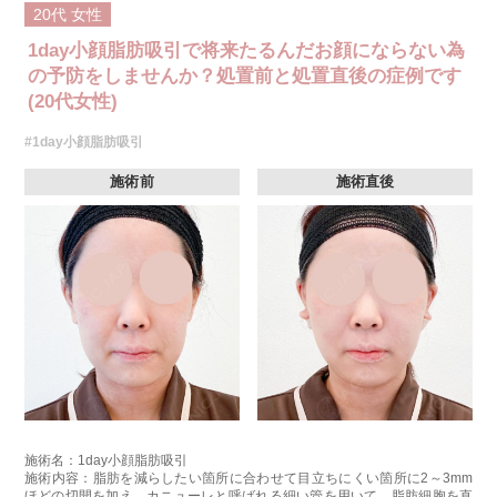
20代
女性
1day小顔脂肪吸引で将来たるんだお顔にならない為
の予防をしませんか？処置前と処置直後の症例です
(20代女性)
#1day小顔脂肪吸引
施術前
施術直後
施術名：1day小顔脂肪吸引
施術内容：脂肪を減らしたい箇所に合わせて目立ちにくい箇所に2～3mm
ほどの切開を加え、カニューレと呼ばれる細い管を用いて、脂肪細胞を直