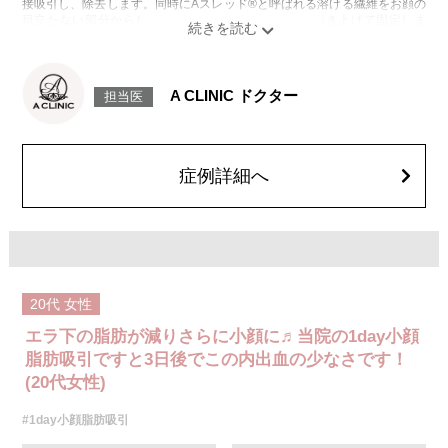
接吸引し、除去します。同時にAスレッド®と呼ばれる溶ける繊維をお顔の
目立たない部分から皮下へ挿入し、皮膚を内側から引き上げて固定しま
す。
施術時間：約30分程
リスク、副作用：赤み、熱感、痛み、しびれ、むくみ、内出血、引き攣れ
感などが術後一時的に生じることがございます。また、稀に貧血、細菌感
A CLINIC ドクター
担当医
染症、左右差、施術箇所の知覚鈍麻、ぼこつき、硬結、瘢痕化、色素沈
着、脂肪塞栓、皮膚のよれ、繊維の突出などを生じることがございます。
費用：通常価格 437,800円(税込)
顔の脂肪吸引箇所の追加 1ヶ所ごと+162,800円(税込)
オプション：笑気麻酔 3,300円(税込)
症例詳細へ
20代
女性
エラ下の脂肪が減りさらに小顔に♬当院の1day小顔
脂肪吸引ですと3日後でこの内出血の少なさです！
(20代女性)
#1day小顔脂肪吸引