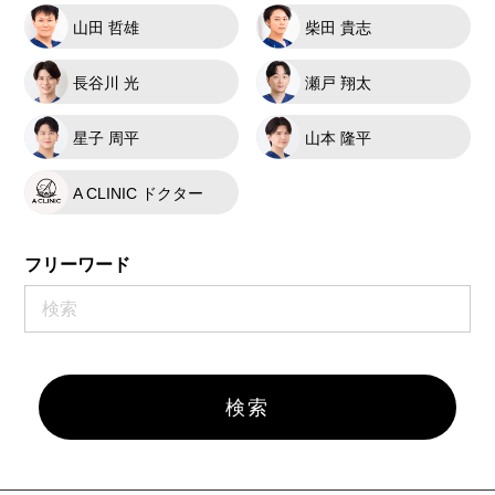
山田 哲雄
柴田 貴志
長谷川 光
瀬戸 翔太
星子 周平
山本 隆平
A CLINIC ドクター
フリーワード