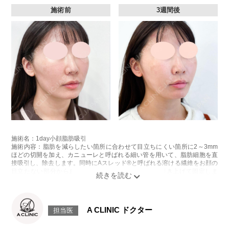
施術前
3週間後
施術名：1day小顔脂肪吸引
施術内容：脂肪を減らしたい箇所に合わせて目立ちにくい箇所に2～3mm
ほどの切開を加え、カニューレと呼ばれる細い管を用いて、脂肪細胞を直
接吸引し、除去します。同時にAスレッド®と呼ばれる溶ける繊維をお顔の
目立たない部分から皮下へ挿入し、皮膚を内側から引き上げて固定しま
す。
施術時間：約30分程
リスク、副作用：赤み、熱感、痛み、しびれ、むくみ、内出血、引き攣れ
感などが術後一時的に生じることがございます。また、稀に貧血、細菌感
A CLINIC ドクター
担当医
染症、左右差、施術箇所の知覚鈍麻、ぼこつき、硬結、瘢痕化、色素沈
着、脂肪塞栓、皮膚のよれ、繊維の突出などを生じることがございます。
費用：通常価格 437,800円(税込)