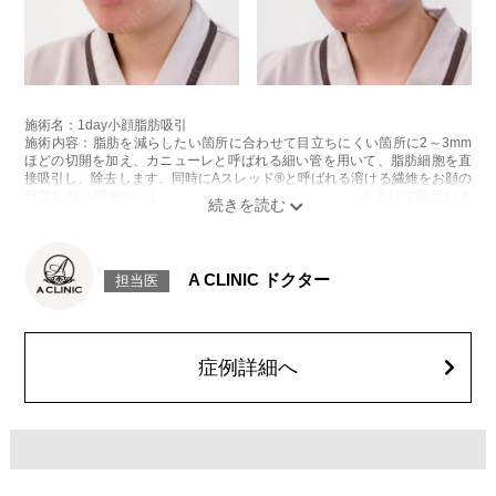
施術名：1day小顔脂肪吸引
施術内容：脂肪を減らしたい箇所に合わせて目立ちにくい箇所に2～3mm
ほどの切開を加え、カニューレと呼ばれる細い管を用いて、脂肪細胞を直
接吸引し、除去します。同時にAスレッド®と呼ばれる溶ける繊維をお顔の
目立たない部分から皮下へ挿入し、皮膚を内側から引き上げて固定しま
す。
施術時間：約30分程
リスク、副作用：赤み、熱感、痛み、しびれ、むくみ、内出血、引き攣れ
感などが術後一時的に生じることがございます。また、稀に貧血、細菌感
A CLINIC ドクター
担当医
染症、左右差、施術箇所の知覚鈍麻、ぼこつき、硬結、瘢痕化、色素沈
着、脂肪塞栓、皮膚のよれ、繊維の突出などを生じることがございます。
費用：通常価格 437,800円(税込)
顔の脂肪吸引箇所の追加 1ヶ所ごと+162,800円(税込)
オプション：笑気麻酔 3,300円(税込)
症例詳細へ