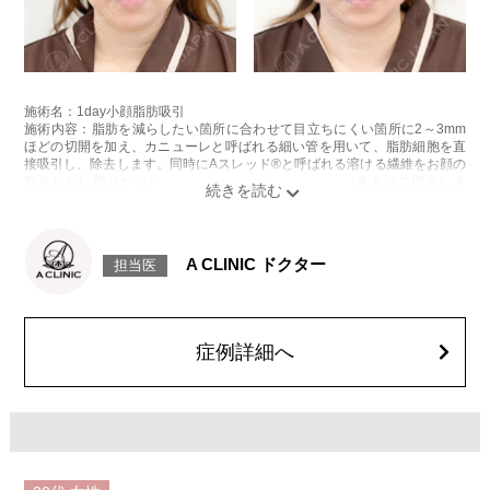
施術名：1day小顔脂肪吸引
施術内容：脂肪を減らしたい箇所に合わせて目立ちにくい箇所に2～3mm
ほどの切開を加え、カニューレと呼ばれる細い管を用いて、脂肪細胞を直
接吸引し、除去します。同時にAスレッド®と呼ばれる溶ける繊維をお顔の
目立たない部分から皮下へ挿入し、皮膚を内側から引き上げて固定しま
す。
施術時間：約30分程
リスク、副作用：赤み、熱感、痛み、しびれ、むくみ、内出血、引き攣れ
感などが術後一時的に生じることがございます。また、稀に貧血、細菌感
A CLINIC ドクター
担当医
染症、左右差、施術箇所の知覚鈍麻、ぼこつき、硬結、瘢痕化、色素沈
着、脂肪塞栓、皮膚のよれ、繊維の突出などを生じることがございます。
費用：通常価格 437,800円(税込)
顔の脂肪吸引箇所の追加 1ヶ所ごと+162,800円(税込)
オプション：笑気麻酔 3,300円(税込)
症例詳細へ