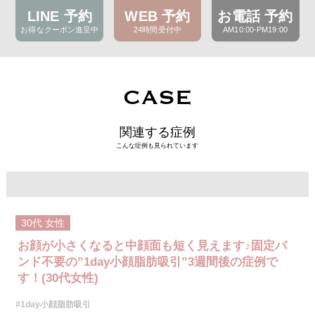
LINE 予約
WEB 予約
お電話 予約
お得なクーポン進呈中
24時間受付中
AM10:00-PM19:00
CASE
関連する症例
こんな症例も見られています
30代
女性
お顔が小さくなると中顔面も短く見えます♪固定バ
ンド不要の”1day小顔脂肪吸引”3週間後の症例で
す！(30代女性)
#1day小顔脂肪吸引