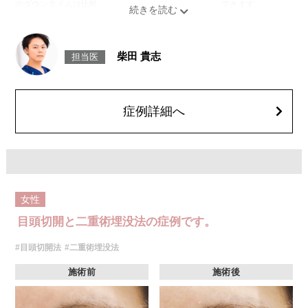
のダウンタイムは比較的少なく、自然な仕上がりが期待できます。
施術時間：約15〜20分程
リスク、副作用：腫れ、内出血、疼痛、目がごろごろする違和感などが術
後一時的に生じることがございます。これらの症状は通常数日〜1週間ほど
で落ち着いていきますが、個人差があります。また、稀に細菌感染症、左
柴田 貴志
担当医
右差、重瞼ラインの消失・乱れ、縫合糸の露出、結膜腫脹などが生じるこ
とがございます。
費用：スタンダード 2箇所107,800円(税込)〜6箇所239,800円(税込)
アドバンス 2箇所217,800円(税込)～6箇所349,800円(税込)
アペックス シングル437,800円(税込)～ダブル657,800円(税込)
症例詳細へ
シークレットアイズシングル712,800円(税込)〜ダブル877,800円(税込)
オプション：笑気麻酔 3,300円(税込)
女性
目頭切開と二重術埋没法の症例です。
#目頭切開法
#二重術埋没法
施術前
施術後