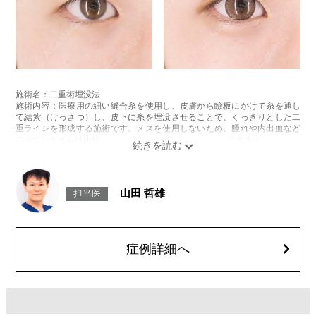
施術名：二重術埋没法
施術内容：医療用の細い縫合糸を使用し、皮膚から瞼板にかけて糸を通し
て結紮（けっさつ）し、皮下に糸を埋没させることで、くっきりとした二
重ラインを形成する施術です。メスを使用しないため、腫れや内出血など
のダウンタイムは比較的少なく、自然な仕上がりが期待できます。
施術時間：約15〜20分程
リスク、副作用：腫れ、内出血、疼痛、目がごろごろする違和感などが術
後一時的に生じることがございます。これらの症状は通常数日〜1週間ほど
で落ち着いていきますが、個人差があります。また、稀に細菌感染症、左
山田 哲雄
担当医
右差、重瞼ラインの消失・乱れ、縫合糸の露出、結膜腫脹などが生じるこ
とがございます。
費用：スタンダード 2箇所107,800円(税込)〜6箇所239,800円(税込)
アドバンス 2箇所217,800円(税込)～6箇所349,800円(税込)
アペックス シングル437,800円(税込)～ダブル657,800円(税込)
症例詳細へ
シークレットアイズシングル712,800円(税込)〜ダブル877,800円(税込)
オプション：笑気麻酔 3,300円(税込)