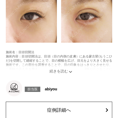
施術名：目頭切開法
施術内容：目頭切開法は、目頭（目の内側の皮膚）にある蒙古襞(もうこひ
だ)を切開して縫縮することで、目の横幅を広げ、目元をより大きく見せる
施術です。この部分を調整することで、目の印象をはっきりとさせたり、
二重幅の見え方を整えることができます。また、目の横幅が広がることに
より、離れ目を改善する効果も期待できます。
施術時間：約30分程
抜糸：施術5〜7日後にご来院して頂きます
リスク、副作用：腫れ、内出血、疼痛などが術後一時的に生じることがご
abiyou
担当医
ざいます。これらは多くの場合、数日〜1週間ほどで自然に軽快していきま
す。また、稀に細菌感染症、左右差、後戻り、創部離開、肥厚性瘢痕、皮
膚のひきつれなどが生じることがございます。
費用：217,800円〜327,800円(税込)
オプション：笑気麻酔 3,300円(税込)
症例詳細へ
施術名：二重術埋没法