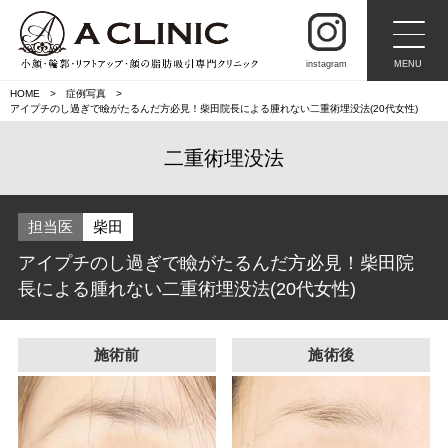
instagram
MENU
HOME
症例写真
アイプチのし過ぎで瞼がたるんだ方必見！柴田院長による腫れない二重術埋没法(20代女性)
二重術埋没法
担当医
柴田
アイプチのし過ぎで瞼がたるんだ方必見！柴田院
長による腫れない二重術埋没法(20代女性)
施術前
施術後