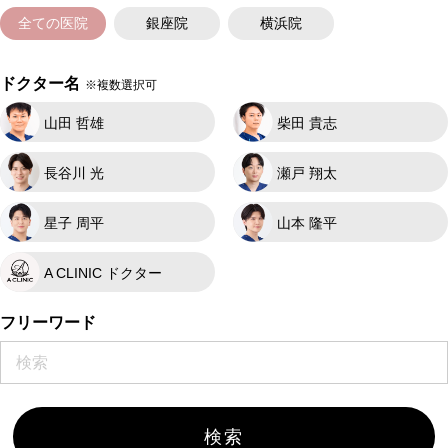
全ての医院
銀座院
横浜院
ドクター名
※複数選択可
山田 哲雄
柴田 貴志
長谷川 光
瀬戸 翔太
星子 周平
山本 隆平
A CLINIC ドクター
フリーワード