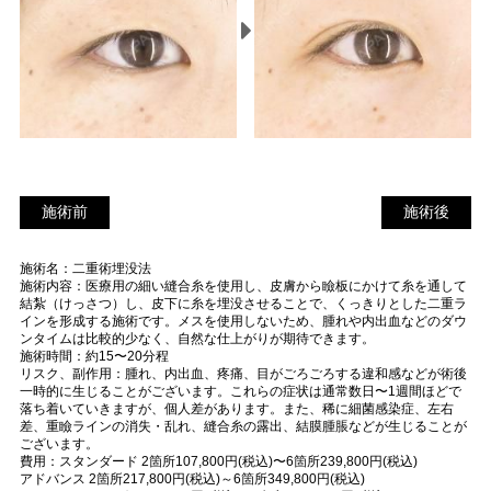
施術前
施
施術前
施術後
術
施術名：二重術埋没法
後
施術内容：医療用の細い縫合糸を使用し、皮膚から瞼板にかけて糸を通して
結紮（けっさつ）し、皮下に糸を埋没させることで、くっきりとした二重ラ
インを形成する施術です。メスを使用しないため、腫れや内出血などのダウ
ンタイムは比較的少なく、自然な仕上がりが期待できます。
施術時間：約15〜20分程
リスク、副作用：腫れ、内出血、疼痛、目がごろごろする違和感などが術後
一時的に生じることがございます。これらの症状は通常数日〜1週間ほどで
落ち着いていきますが、個人差があります。また、稀に細菌感染症、左右
差、重瞼ラインの消失・乱れ、縫合糸の露出、結膜腫脹などが生じることが
ございます。
費用：スタンダード 2箇所107,800円(税込)〜6箇所239,800円(税込)
アドバンス 2箇所217,800円(税込)～6箇所349,800円(税込)