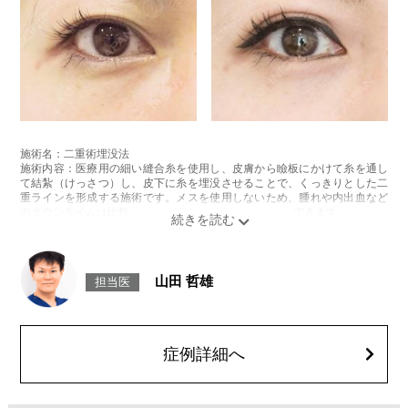
施術名：二重術埋没法
施術内容：医療用の細い縫合糸を使用し、皮膚から瞼板にかけて糸を通し
て結紮（けっさつ）し、皮下に糸を埋没させることで、くっきりとした二
重ラインを形成する施術です。メスを使用しないため、腫れや内出血など
のダウンタイムは比較的少なく、自然な仕上がりが期待できます。
施術時間：約15〜20分程
リスク、副作用：腫れ、内出血、疼痛、目がごろごろする違和感などが術
後一時的に生じることがございます。これらの症状は通常数日〜1週間ほど
で落ち着いていきますが、個人差があります。また、稀に細菌感染症、左
山田 哲雄
担当医
右差、重瞼ラインの消失・乱れ、縫合糸の露出、結膜腫脹などが生じるこ
とがございます。
費用：スタンダード 2箇所107,800円(税込)〜6箇所239,800円(税込)
アドバンス 2箇所217,800円(税込)～6箇所349,800円(税込)
アペックス シングル437,800円(税込)～ダブル657,800円(税込)
症例詳細へ
シークレットアイズシングル712,800円(税込)〜ダブル877,800円(税込)
オプション：笑気麻酔 3,300円(税込)
施術名：黒目見開きアップ術