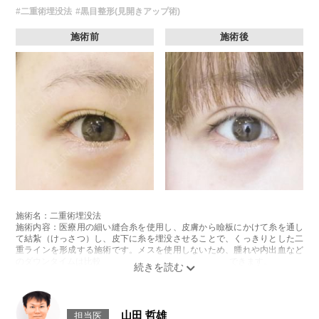
や不整、縫合糸の露出、結膜の腫脹（結膜浮腫）といった合併症がみられ
#二重術埋没法
#黒目整形(見開きアップ術)
ることもございます。
費用：272,800円(税込)
施術前
施術後
オプション：笑気麻酔 3,300円(税込)
施術名：二重術埋没法
施術内容：医療用の細い縫合糸を使用し、皮膚から瞼板にかけて糸を通し
て結紮（けっさつ）し、皮下に糸を埋没させることで、くっきりとした二
重ラインを形成する施術です。メスを使用しないため、腫れや内出血など
のダウンタイムは比較的少なく、自然な仕上がりが期待できます。
施術時間：約15〜20分程
リスク、副作用：腫れ、内出血、疼痛、目がごろごろする違和感などが術
後一時的に生じることがございます。これらの症状は通常数日〜1週間ほど
で落ち着いていきますが、個人差があります。また、稀に細菌感染症、左
山田 哲雄
担当医
右差、重瞼ラインの消失・乱れ、縫合糸の露出、結膜腫脹などが生じるこ