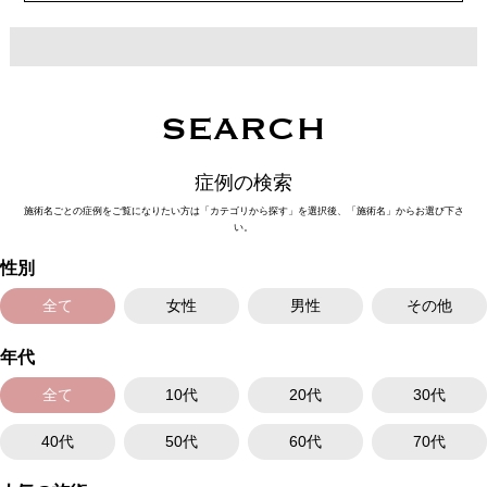
施術内容：医療用の細い縫合糸を使用し、皮膚から瞼板にかけて糸を通し
て結紮（けっさつ）し、皮下に糸を埋没させることで、くっきりとした二
重ラインを形成する施術です。メスを使用しないため、腫れや内出血など
のダウンタイムは比較的少なく、自然な仕上がりが期待できます。
施術時間：約15〜20分程
リスク、副作用：腫れ、内出血、疼痛、目がごろごろする違和感などが術
後一時的に生じることがございます。これらの症状は通常数日〜1週間ほど
SEARCH
で落ち着いていきますが、個人差があります。また、稀に細菌感染症、左
右差、重瞼ラインの消失・乱れ、縫合糸の露出、結膜腫脹などが生じるこ
とがございます。
症例の検索
費用：スタンダード 2箇所107,800円(税込)〜6箇所239,800円(税込)
アドバンス 2箇所217,800円(税込)～6箇所349,800円(税込)
施術名ごとの症例をご覧になりたい方は「カテゴリから探す」を選択後、「施術名」からお選び下さ
アペックス シングル437,800円(税込)～ダブル657,800円(税込)
い。
シークレットアイズシングル712,800円(税込)〜ダブル877,800円(税込)
オプション：笑気麻酔 3,300円(税込)
性別
全て
女性
男性
その他
年代
全て
10代
20代
30代
40代
50代
60代
70代