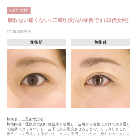
20代
女性
腫れない痛くない♪二重埋没法の症例です(20代女性)
#二重術埋没法
施術前
施術後
施術名：二重術埋没法
施術内容：医療用の細い縫合糸を使用し、皮膚から瞼板にかけて糸を通し
て結紮（けっさつ）し、皮下に糸を埋没させることで、くっきりとした二
重ラインを形成する施術です。メスを使用しないため、腫れや内出血など