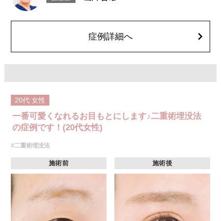
とがございます。
費用：スタンダード 2箇所107,800円(税込)〜6箇所239,800円(税込)
アドバンス 2箇所217,800円(税込)～6箇所349,800円(税込)
アペックス シングル437,800円(税込)～ダブル657,800円(税込)
症例詳細へ
シークレットアイズシングル712,800円(税込)〜ダブル877,800円(税込)
オプション：笑気麻酔 3,300円(税込)
施術名：黒目見開きアップ術
施術内容：皮膚を切開することなく、結膜側（まぶたの裏側）から医療用
の強度のある糸を用いて、眼瞼挙筋腱膜を短縮・固定することで、開瞼機
能の低下を改善する施術です。これにより、黒目の露出範囲を拡大し、目
元の開きを良くします。皮膚を切らないため、腫れやダウンタイムも比較
20代
女性
的少ないのが特長です。
施術時間：約15〜20分程
一番可愛くなれるお目もとにします♪二重術埋没法
リスク、副作用：術後には、腫脹（腫れ）、内出血、軽度の疼痛、異物感
（目がごろごろするような違和感）などが一時的に生じる可能性がありま
の症例です！(20代女性)
す。また、稀ではありますが、細菌感染症、左右差、重瞼ラインの後戻り
や不整、縫合糸の露出、結膜の腫脹（結膜浮腫）といった合併症がみられ
#二重術埋没法
ることもございます。
費用：272,800円(税込)
施術前
施術後
オプション：笑気麻酔 3,300円(税込)