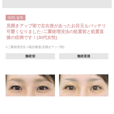
施術内容：皮膚を切開することなく、結膜側（まぶたの裏側）から医療用
の強度のある糸を用いて、眼瞼挙筋腱膜を短縮・固定することで、開瞼機
能の低下を改善する施術です。これにより、黒目の露出範囲を拡大し、目
元の開きを良くします。皮膚を切らないため、腫れやダウンタイムも比較
30代
女性
的少ないのが特長です。
施術時間：約15〜20分程
見開きアップ術で左右差があったお目元もパッチリ
リスク、副作用：術後には、腫脹（腫れ）、内出血、軽度の疼痛、異物感
（目がごろごろするような違和感）などが一時的に生じる可能性がありま
可愛くなりました♪二重術埋没法の処置前と処置直
す。また、稀ではありますが、細菌感染症、左右差、重瞼ラインの後戻り
後の症例です！(30代女性)
や不整、縫合糸の露出、結膜の腫脹（結膜浮腫）といった合併症がみられ
ることもございます。
#二重術埋没法
#黒目整形(見開きアップ術)
費用：272,800円(税込)
オプション：笑気麻酔 3,300円(税込)
施術前
施術直後