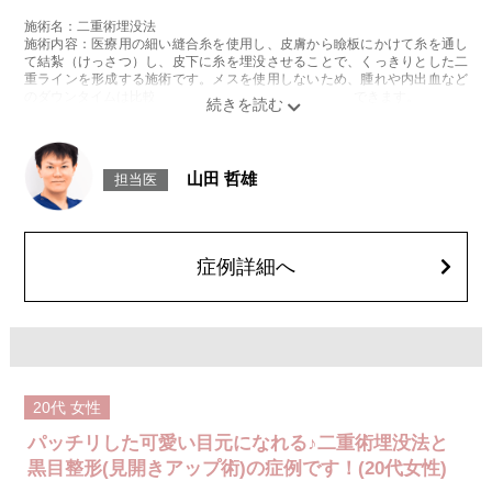
施術名：二重術埋没法
施術内容：医療用の細い縫合糸を使用し、皮膚から瞼板にかけて糸を通し
て結紮（けっさつ）し、皮下に糸を埋没させることで、くっきりとした二
重ラインを形成する施術です。メスを使用しないため、腫れや内出血など
のダウンタイムは比較的少なく、自然な仕上がりが期待できます。
施術時間：約15〜20分程
リスク、副作用：腫れ、内出血、疼痛、目がごろごろする違和感などが術
後一時的に生じることがございます。これらの症状は通常数日〜1週間ほど
で落ち着いていきますが、個人差があります。また、稀に細菌感染症、左
山田 哲雄
担当医
右差、重瞼ラインの消失・乱れ、縫合糸の露出、結膜腫脹などが生じるこ
とがございます。
費用：スタンダード 2箇所107,800円(税込)〜6箇所239,800円(税込)
アドバンス 2箇所217,800円(税込)～6箇所349,800円(税込)
アペックス シングル437,800円(税込)～ダブル657,800円(税込)
症例詳細へ
シークレットアイズシングル712,800円(税込)〜ダブル877,800円(税込)
オプション：笑気麻酔 3,300円(税込)
施術名：黒目見開きアップ術
施術内容：皮膚を切開することなく、結膜側（まぶたの裏側）から医療用
の強度のある糸を用いて、眼瞼挙筋腱膜を短縮・固定することで、開瞼機
能の低下を改善する施術です。これにより、黒目の露出範囲を拡大し、目
元の開きを良くします。皮膚を切らないため、腫れやダウンタイムも比較
20代
女性
的少ないのが特長です。
施術時間：約15〜20分程
パッチリした可愛い目元になれる♪二重術埋没法と
リスク、副作用：術後には、腫脹（腫れ）、内出血、軽度の疼痛、異物感
（目がごろごろするような違和感）などが一時的に生じる可能性がありま
黒目整形(見開きアップ術)の症例です！(20代女性)
す。また、稀ではありますが、細菌感染症、左右差、重瞼ラインの後戻り