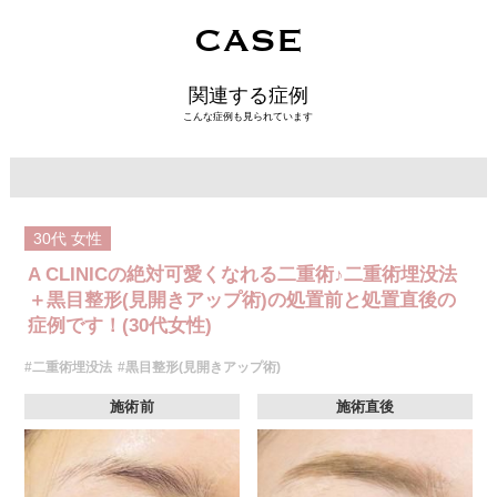
CASE
関連する症例
こんな症例も見られています
30代
女性
A CLINICの絶対可愛くなれる二重術♪二重術埋没法
＋黒目整形(見開きアップ術)の処置前と処置直後の
症例です！(30代女性)
#二重術埋没法
#黒目整形(見開きアップ術)
施術前
施術直後