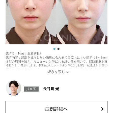
施術名：1day小顔脂肪吸引
施術内容：脂肪を減らしたい箇所に合わせて目立ちにくい箇所に2～3mm
ほどの切開を加え、カニューレと呼ばれる細い管を用いて、脂肪細胞を直
接吸引し、除去します。同時にAスレッド®と呼ばれる溶ける繊維をお顔の
目立たない部分から皮下へ挿入し、皮膚を内側から引き上げて固定しま
す。
施術時間：約30分程
リスク、副作用：赤み、熱感、痛み、しびれ、むくみ、内出血、引き攣れ
感などが術後一時的に生じることがございます。また、稀に貧血、細菌感
長谷川 光
担当医
染症、左右差、施術箇所の知覚鈍麻、ぼこつき、硬結、瘢痕化、色素沈
着、脂肪塞栓、皮膚のよれ、繊維の突出などを生じることがございます。
費用：通常価格 437,800円(税込)
顔の脂肪吸引箇所の追加 1ヶ所ごと+162,800円(税込)
オプション：笑気麻酔 3,300円(税込)
症例詳細へ