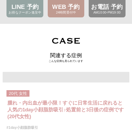
LINE 予約
WEB 予約
お電話 予約
お得なクーポン進呈中
24時間受付中
AM10:00-PM19:00
CASE
関連する症例
こんな症例も見られています
20代
女性
腫れ・内出血が最小限！すぐに日常生活に戻れると
人気の1day小顔脂肪吸引♪処置前と3日後の症例です
(20代女性)
#1day小顔脂肪吸引