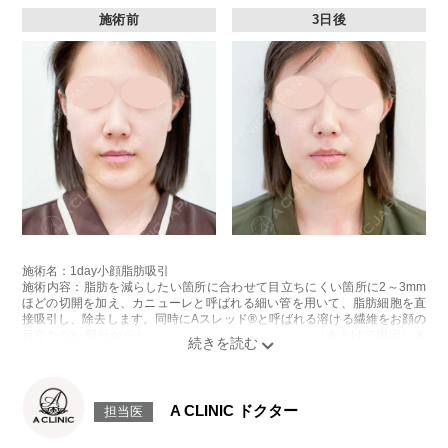
施術前
3日後
施術名：1day小顔脂肪吸引
施術内容：脂肪を減らしたい箇所に合わせて目立ちにくい箇所に2～3mm
ほどの切開を加え、カニューレと呼ばれる細い管を用いて、脂肪細胞を直
接吸引し、除去します。同時にAスレッド®と呼ばれる溶ける繊維をお顔の
目立たない部分から皮下へ挿入し、皮膚を内側から引き上げて固定しま
す。
施術時間：約30分程
リスク、副作用：赤み、熱感、痛み、しびれ、むくみ、内出血、引き攣れ
感などが術後一時的に生じることがございます。また、稀に貧血、細菌感
A CLINIC ドクター
担当医
染症、左右差、施術箇所の知覚鈍麻、ぼこつき、硬結、瘢痕化、色素沈
着、脂肪塞栓、皮膚のよれ、繊維の突出などを生じることがございます。
費用：通常価格 437,800円(税込)