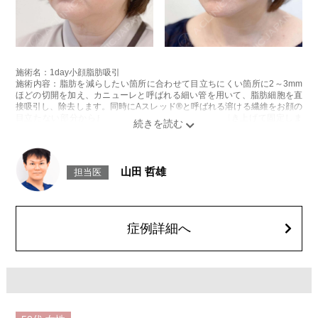
施術名：1day小顔脂肪吸引
施術内容：脂肪を減らしたい箇所に合わせて目立ちにくい箇所に2～3mm
ほどの切開を加え、カニューレと呼ばれる細い管を用いて、脂肪細胞を直
接吸引し、除去します。同時にAスレッド®と呼ばれる溶ける繊維をお顔の
目立たない部分から皮下へ挿入し、皮膚を内側から引き上げて固定しま
す。
施術時間：約30分程
リスク、副作用：赤み、熱感、痛み、しびれ、むくみ、内出血、引き攣れ
感などが術後一時的に生じることがございます。また、稀に貧血、細菌感
山田 哲雄
担当医
染症、左右差、施術箇所の知覚鈍麻、ぼこつき、硬結、瘢痕化、色素沈
着、脂肪塞栓、皮膚のよれ、繊維の突出などを生じることがございます。
費用：通常価格 437,800円(税込)
顔の脂肪吸引箇所の追加 1ヶ所ごと+162,800円(税込)
オプション：笑気麻酔 3,300円(税込)
症例詳細へ