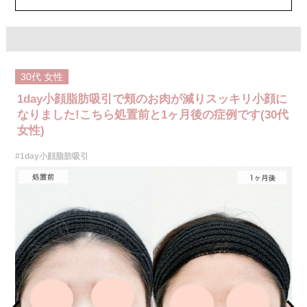
30代
女性
1day小顔脂肪吸引で頬のお肉が減りスッキリ小顔に
なりました!こちら処置前と1ヶ月後の症例です(30代
女性)
#1day小顔脂肪吸引