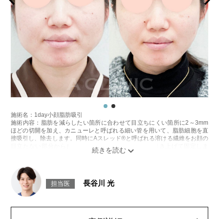
施術名：1day小顔脂肪吸引
施術内容：脂肪を減らしたい箇所に合わせて目立ちにくい箇所に2～3mm
ほどの切開を加え、カニューレと呼ばれる細い管を用いて、脂肪細胞を直
接吸引し、除去します。同時にAスレッド®と呼ばれる溶ける繊維をお顔の
目立たない部分から皮下へ挿入し、皮膚を内側から引き上げて固定しま
す。
施術時間：約30分程
リスク、副作用：赤み、熱感、痛み、しびれ、むくみ、内出血、引き攣れ
感などが術後一時的に生じることがございます。また、稀に貧血、細菌感
長谷川 光
担当医
染症、左右差、施術箇所の知覚鈍麻、ぼこつき、硬結、瘢痕化、色素沈
着、脂肪塞栓、皮膚のよれ、繊維の突出などを生じることがございます。
費用：通常価格 437,800円(税込)
顔の脂肪吸引箇所の追加 1ヶ所ごと+162,800円(税込)
オプション：笑気麻酔 3,300円(税込)