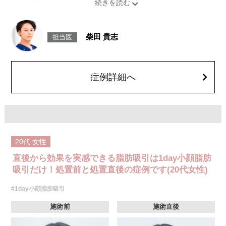
す。
施術時間：約30分程
リスク、副作用：赤み、熱感、痛み、しびれ、むくみ、内出血、引き攣れ
感などが術後一時的に生じることがございます。また、稀に貧血、細菌感
柴田 貴志
担当医
染症、左右差、施術箇所の知覚鈍麻、ぼこつき、硬結、瘢痕化、色素沈
着、脂肪塞栓、皮膚のよれ、繊維の突出などを生じることがございます。
費用：通常価格 437,800円(税込)
顔の脂肪吸引箇所の追加 1ヶ所ごと+162,800円(税込)
オプション：笑気麻酔 3,300円(税込)
症例詳細へ
20代
女性
直後から効果を実感できる脂肪吸引は1day小顔脂肪
吸引だけ！処置前と処置直後の症例です(20代女性)
#1day小顔脂肪吸引
施術前
施術直後