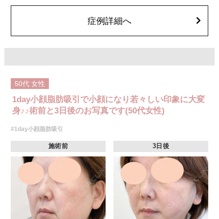
顔の脂肪吸引箇所の追加 1ヶ所ごと+162,800円(税込)
オプション：笑気麻酔 3,300円(税込)
症例詳細へ
50代
女性
1day小顔脂肪吸引で小顔になり若々しい印象に大変
身♪♪術前と3日後のお写真です(50代女性)
#1day小顔脂肪吸引
施術前
3日後