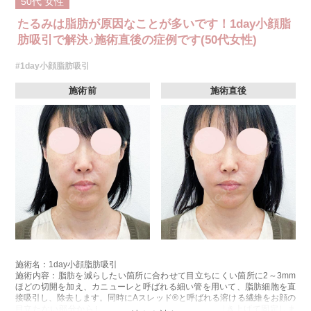
50代
女性
たるみは脂肪が原因なことが多いです！1day小顔脂
肪吸引で解決♪施術直後の症例です(50代女性)
#1day小顔脂肪吸引
施術前
施術直後
施術名：1day小顔脂肪吸引
施術内容：脂肪を減らしたい箇所に合わせて目立ちにくい箇所に2～3mm
ほどの切開を加え、カニューレと呼ばれる細い管を用いて、脂肪細胞を直
接吸引し、除去します。同時にAスレッド®と呼ばれる溶ける繊維をお顔の
目立たない部分から皮下へ挿入し、皮膚を内側から引き上げて固定しま