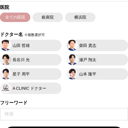
医院
全ての医院
銀座院
横浜院
ドクター名
※複数選択可
山田 哲雄
柴田 貴志
長谷川 光
瀬戸 翔太
星子 周平
山本 隆平
A CLINIC ドクター
フリーワード