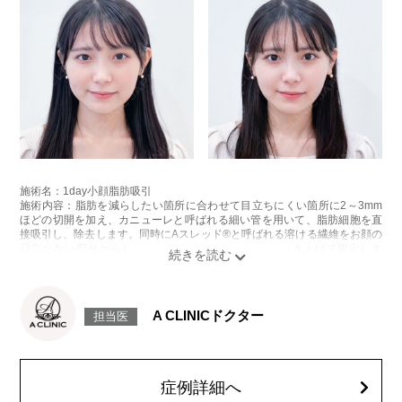
施術名：1day小顔脂肪吸引
施術内容：脂肪を減らしたい箇所に合わせて目立ちにくい箇所に2～3mm
ほどの切開を加え、カニューレと呼ばれる細い管を用いて、脂肪細胞を直
接吸引し、除去します。同時にAスレッド®と呼ばれる溶ける繊維をお顔の
目立たない部分から皮下へ挿入し、皮膚を内側から引き上げて固定しま
す。
施術時間：約30分程
リスク、副作用：赤み、熱感、痛み、しびれ、むくみ、内出血、引き攣れ
感などが術後一時的に生じることがございます。また、稀に貧血、細菌感
A CLINICドクター
担当医
染症、左右差、施術箇所の知覚鈍麻、ぼこつき、硬結、瘢痕化、色素沈
着、脂肪塞栓、皮膚のよれ、繊維の突出などを生じることがございます。
費用：通常価格 437,800円(税込)
顔の脂肪吸引箇所の追加 1ヶ所ごと+162,800円(税込)
オプション：笑気麻酔 3,300円(税込)
症例詳細へ