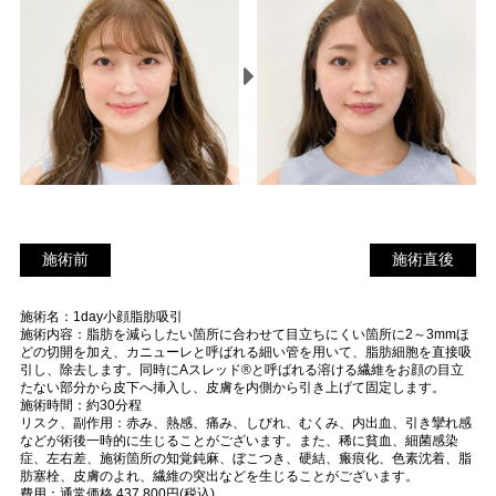
施術前
施
施術前
施術直後
術
施術名：1day小顔脂肪吸引
直
施術内容：脂肪を減らしたい箇所に合わせて目立ちにくい箇所に2～3mmほ
後
どの切開を加え、カニューレと呼ばれる細い管を用いて、脂肪細胞を直接吸
引し、除去します。同時にAスレッド®と呼ばれる溶ける繊維をお顔の目立
たない部分から皮下へ挿入し、皮膚を内側から引き上げて固定します。
施術時間：約30分程
リスク、副作用：赤み、熱感、痛み、しびれ、むくみ、内出血、引き攣れ感
などが術後一時的に生じることがございます。また、稀に貧血、細菌感染
症、左右差、施術箇所の知覚鈍麻、ぼこつき、硬結、瘢痕化、色素沈着、脂
肪塞栓、皮膚のよれ、繊維の突出などを生じることがございます。
費用：通常価格 437,800円(税込)