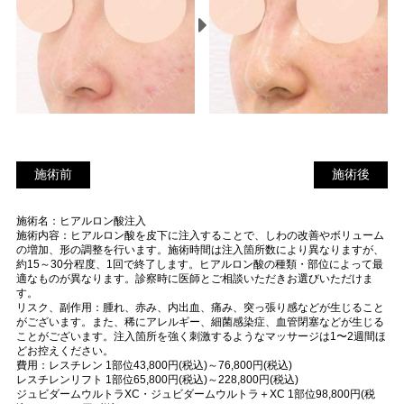
施術前
施
施術前
施術後
術
施術名：ヒアルロン酸注入
後
施術内容：ヒアルロン酸を皮下に注入することで、しわの改善やボリューム
の増加、形の調整を行います。施術時間は注入箇所数により異なりますが、
約15～30分程度、1回で終了します。ヒアルロン酸の種類・部位によって最
適なものが異なります。診察時に医師とご相談いただきお選びいただけま
す。
リスク、副作用：腫れ、赤み、内出血、痛み、突っ張り感などが生じること
がございます。また、稀にアレルギー、細菌感染症、血管閉塞などが生じる
ことがございます。注入箇所を強く刺激するようなマッサージは1〜2週間ほ
どお控えください。
費用：レスチレン 1部位43,800円(税込)～76,800円(税込)
レスチレンリフト 1部位65,800円(税込)～228,800円(税込)
ジュビダームウルトラXC・ジュビダームウルトラ＋XC 1部位98,800円(税