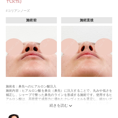
代女性)
費用：レスチレン 1部位43,800円(税込)～76,800円(税込)
レスチレンリフト 1部位65,800円(税込)～228,800円(税込)
#コリアンノーズ
ジュビダームウルトラXC・ジュビダームウルトラ＋XC 1部位98,800円(税
込)～283,800円(税込)
クレヴィエルコントア・クレヴィエルプライム 1部位79,100円(税込)～
施術前
施術直後
217,800円(税込)
ボリューマ 1部位92,300円(税込)～327,800円(税込)
オプション 表面麻酔 3,300円(税込) 笑気麻酔 3,300円(税込)
※A CLINIC では注入量でお値段は変わりません。
施術名：人中短縮ヒアルロン酸
施術内容：鼻中隔を長く、人中は短く見えるよう、鼻柱（鼻中隔下部）に
ヒアルロン酸を注入し、鼻先から上唇までの距離（人中）を相対的に短く
見せる施術です。クレヴィエルコントアという、硬さと形成力に優れたヒ
アルロン酸を用います。
施術時間：約15分程
リスク、副作用：施術後に、注入部位の腫れ、発赤（赤み）、内出血、圧
痛、突っ張るような違和感などが一時的に生じることがあります。また、
ごく稀にアレルギー反応、細菌感染、血管内誤注入による血流障害（血管
閉塞）などの重篤な副作用が報告されています。施術後1〜2週間は、注入
施術名：鼻先へのヒアルロン酸注入
部位を強くこする・圧迫するなどのマッサージや刺激は避けてください。
施術内容：ヒアルロン酸を鼻尖（鼻先）に注入することで、丸みや低さを
費用：131,800円(税込)
補正し、シャープで整った鼻先のラインを形成する施術です。使用するヒ
オプション：表面麻酔 3,300円(税込) 笑気麻酔 3,300円(税込)
アルロン酸は、高密度で成形力に優れたクレヴィエルを選定し、細かいデ
ザインにも対応します。切開を伴わずに鼻先の印象を整えたい方に適し
施術名：コリアンノーズ
た、ダウンタイムの少ない施術です。
施術内容：鼻のヒアルロン酸注射と鼻中隔下制筋のボトックス注射を組み
施術時間：約15分程
合わせた施術です。
リスク、副作用：施術後に、注入部位の腫れ、赤み、内出血、圧痛、突っ
[鼻のヒアルロン酸注射]