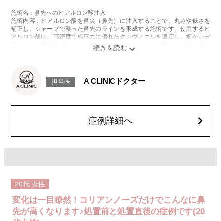
施術名：鼻先へのヒアルロン酸注入
施術内容：ヒアルロン酸を鼻尖（鼻先）に注入することで、丸みや低さを
補正し、シャープで整った鼻先のラインを形成する施術です。使用するヒ
アルロン酸は、高密度で成形力に優れたクレヴィエルを選定し、細かいデ
ザインにも対応します。切開を伴わずに鼻先の印象を整えたい方に適し
た、ダウンタイムの少ない施術です。
施術時間：約15分程
リスク、副作用：施術後に、注入部位の腫れ、赤み、内出血、圧痛、突っ
張るような感覚が一時的に生じることがあります。また、稀にアレルギー
A CLINICドクター
担当医
反応や細菌感染、さらに血管内への誤注入による血管閉塞や皮膚壊死な
ど、重篤な副作用が報告されています。
特に鼻尖部は血管が密集しており、慎重な施術が求められる部位です。施
術後1〜2週間は、注入部位を強く押す・こするなどの刺激は避けてくださ
い。
症例詳細へ
費用：クレヴィエルコントア 131,800円(税込)
オプション：表面麻酔 3,300円(税込) 笑気麻酔 3,300円(税込)
施術名：ヒアルロン酸注入
施術内容：ヒアルロン酸を皮下に注入することで、しわの改善やボリュー
ムの増加、形の調整を行います。施術時間は注入箇所数により異なります
が、約15～30分程度、1回で終了します。ヒアルロン酸の種類・部位によ
って最適なものが異なります。診察時に医師とご相談いただきお選びいた
20代
女性
だけます。
リスク、副作用：腫れ、赤み、内出血、痛み、突っ張り感などが生じるこ
変化は一目瞭然！コリアンノーズだけでこんなに鼻
とがございます。また、稀にアレルギー、細菌感染症、血管閉塞などが生
じることがございます。注入箇所を強く刺激するようなマッサージは1〜2
先が高くなります♪処置前と処置直後の症例です(20
週間ほどお控えください。