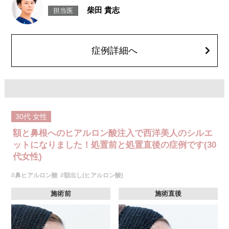
張るような感覚が一時的に生じることがあります。また、稀にアレルギー
ヒアルロン酸を鼻に注入することで、鼻の形を整える施術です。
柴田 貴志
担当医
反応や細菌感染、さらに血管内への誤注入による血管閉塞や皮膚壊死な
[鼻中隔下制筋のボトックス注射]
ど、重篤な副作用が報告されています。
ボツリヌス菌から抽出されるタンパク質を注入し鼻先を下に引っ張る鼻中
特に鼻尖部は血管が密集しており、慎重な施術が求められる部位です。施
隔下制筋の働きを抑えることで、鼻先を上向きにする施術です。
術後1〜2週間は、注入部位を強く押す・こするなどの刺激は避けてくださ
施術時間：約15分程
い。
リスク、副作用：腫れ、赤み、内出血、痛み、突っ張り感などが生じるこ
症例詳細へ
費用：クレヴィエルコントア 131,800円(税込)
とがございます。また、稀にアレルギー、細菌感染症、血管閉塞、頭痛な
オプション：表面麻酔 3,300円(税込) 笑気麻酔 3,300円(税込)
どが生じることがございます。注入箇所を強く刺激するようなマッサージ
は1〜2週間ほどお控えください。ボトックス注入後は男性は3か月、女性
施術名：ヒアルロン酸注入
は2か月避妊して頂くようお願いします。
施術内容：ヒアルロン酸を皮下に注入することで、しわの改善やボリュー
費用：131,800円(税込)
ムの増加、形の調整を行います。施術時間は注入箇所数により異なります
笑気麻酔 3,300円(税込)
が、約15～30分程度、1回で終了します。ヒアルロン酸の種類・部位によ
って最適なものが異なります。診察時に医師とご相談いただきお選びいた
30代
女性
だけます。
リスク、副作用：腫れ、赤み、内出血、痛み、突っ張り感などが生じるこ
額と鼻根へのヒアルロン酸注入で西洋美人のシルエ
とがございます。また、稀にアレルギー、細菌感染症、血管閉塞などが生
じることがございます。注入箇所を強く刺激するようなマッサージは1〜2
ットになりました！処置前と処置直後の症例です(30
週間ほどお控えください。
代女性)
費用：レスチレン 1部位43,800円(税込)～76,800円(税込)
レスチレンリフト 1部位65,800円(税込)～228,800円(税込)
#鼻ヒアルロン酸
#額出し(ヒアルロン酸)
ジュビダームウルトラXC・ジュビダームウルトラ＋XC 1部位98,800円(税
込)～283,800円(税込)
クレヴィエルコントア・クレヴィエルプライム 1部位79,100円(税込)～
施術前
施術直後
217,800円(税込)
ボリューマ 1部位92,300円(税込)～327,800円(税込)
オプション 表面麻酔 3,300円(税込) 笑気麻酔 3,300円(税込)
※A CLINIC では注入量でお値段は変わりません。