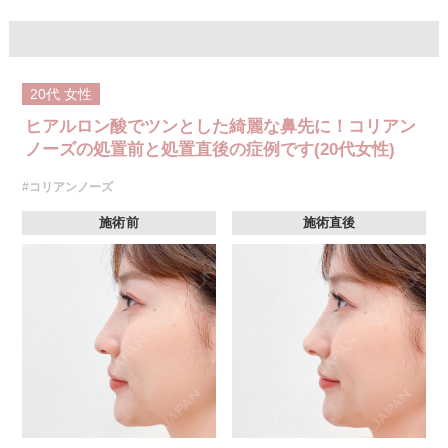
ボリューマ 1部位92,300円(税込)～327,800円(税込)
オプション 表面麻酔 3,300円(税込) 笑気麻酔 3,300円(税込)
※A CLINIC では注入量でお値段は変わりません。
20代
女性
ヒアルロン酸でツンとした綺麗な鼻先に！コリアン
ノーズの処置前と処置直後の症例です(20代女性)
#コリアンノーズ
施術前
施術直後