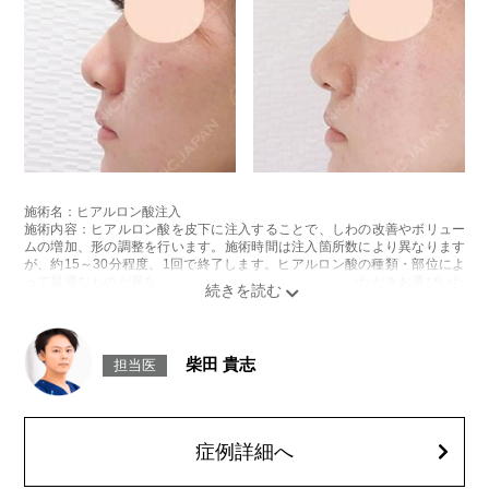
施術名：ヒアルロン酸注入
施術内容：ヒアルロン酸を皮下に注入することで、しわの改善やボリュー
ムの増加、形の調整を行います。施術時間は注入箇所数により異なります
が、約15～30分程度、1回で終了します。ヒアルロン酸の種類・部位によ
って最適なものが異なります。診察時に医師とご相談いただきお選びいた
だけます。
リスク、副作用：腫れ、赤み、内出血、痛み、突っ張り感などが生じるこ
とがございます。また、稀にアレルギー、細菌感染症、血管閉塞などが生
じることがございます。注入箇所を強く刺激するようなマッサージは1〜2
柴田 貴志
担当医
週間ほどお控えください。
費用：レスチレン 1部位43,800円(税込)～76,800円(税込)
レスチレンリフト 1部位65,800円(税込)～228,800円(税込)
ジュビダームウルトラXC・ジュビダームウルトラ＋XC 1部位98,800円(税
込)～283,800円(税込)
症例詳細へ
クレヴィエルコントア・クレヴィエルプライム 1部位79,100円(税込)～
217,800円(税込)