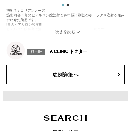
施術名：コリアンノーズ
施術内容：鼻のヒアルロン酸注射と鼻中隔下制筋のボトックス注射を組み
合わせた施術です。
[鼻のヒアルロン酸注射]
ヒアルロン酸を鼻に注入することで、鼻の形を整える施術です。
[鼻中隔下制筋のボトックス注射]
ボツリヌス菌から抽出されるタンパク質を注入し鼻先を下に引っ張る鼻中
隔下制筋の働きを抑えることで、鼻先を上向きにする施術です。
施術時間：約15分程
A CLINIC ドクター
担当医
リスク、副作用：腫れ、赤み、内出血、痛み、突っ張り感などが生じるこ
とがございます。また、稀にアレルギー、細菌感染症、血管閉塞、頭痛な
どが生じることがございます。注入箇所を強く刺激するようなマッサージ
は1〜2週間ほどお控えください。ボトックス注入後は男性は3か月、女性
は2か月避妊して頂くようお願いします。
症例詳細へ
費用：131,800円(税込)
笑気麻酔 3,300円(税込)
SEARCH