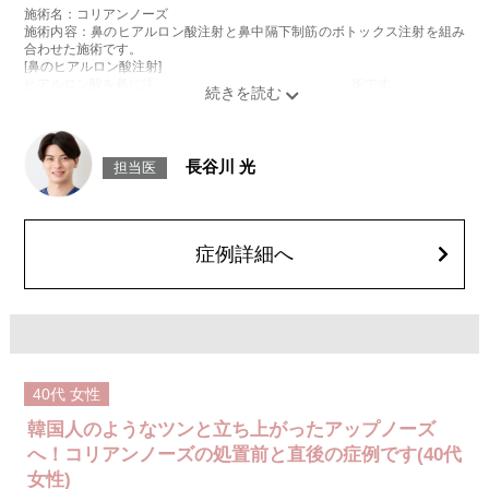
施術名：コリアンノーズ
施術内容：鼻のヒアルロン酸注射と鼻中隔下制筋のボトックス注射を組み
合わせた施術です。
[鼻のヒアルロン酸注射]
ヒアルロン酸を鼻に注入することで、鼻の形を整える施術です。
[鼻中隔下制筋のボトックス注射]
ボツリヌス菌から抽出されるタンパク質を注入し鼻先を下に引っ張る鼻中
隔下制筋の働きを抑えることで、鼻先を上向きにする施術です。
施術時間：約15分程
長谷川 光
担当医
リスク、副作用：腫れ、赤み、内出血、痛み、突っ張り感などが生じるこ
とがございます。また、稀にアレルギー、細菌感染症、血管閉塞、頭痛な
どが生じることがございます。注入箇所を強く刺激するようなマッサージ
は1〜2週間ほどお控えください。ボトックス注入後は男性は3か月、女性
は2か月避妊して頂くようお願いします。
症例詳細へ
費用：131,800円(税込)
笑気麻酔 3,300円(税込)
40代
女性
韓国人のようなツンと立ち上がったアップノーズ
へ！コリアンノーズの処置前と直後の症例です(40代
女性)