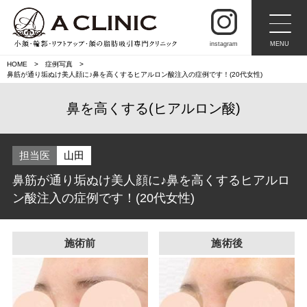
instagram
MENU
HOME
症例写真
鼻筋が通り垢ぬけ美人顔に♪鼻を高くするヒアルロン酸注入の症例です！(20代女性)
鼻を高くする(ヒアルロン酸)
担当医
山田
鼻筋が通り垢ぬけ美人顔に♪鼻を高くするヒアルロ
ン酸注入の症例です！(20代女性)
施術前
施術後