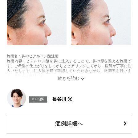
施術名：コリアンノーズ
施術内容：鼻のヒアルロン酸注射と鼻中隔下制筋のボトックス注射を組み
合わせた施術です。
[鼻のヒアルロン酸注射]
ヒアルロン酸を鼻に注入することで、鼻の形を整える施術です。
[鼻中隔下制筋のボトックス注射]
ボツリヌス菌から抽出されるタンパク質を注入し鼻先を下に引っ張る鼻中
隔下制筋の働きを抑えることで、鼻先を上向きにする施術です。
施術時間：約15分程
リスク、副作用：腫れ、赤み、内出血、痛み、突っ張り感などが生じるこ
施術名：鼻のヒアルロン酸注射
とがございます。また、稀にアレルギー、細菌感染症、血管閉塞、頭痛な
施術内容：ヒアルロン酸を鼻に注入することで、鼻の形を整える施術で
どが生じることがございます。注入箇所を強く刺激するようなマッサージ
す。ご希望の仕上がりをしっかりとヒアリングしてから、医師が丁寧に注
は1〜2週間ほどお控えください。ボトックス注入後は男性は3か月、女性
入いたします。注入後は鏡で確認していただきながら、微調整を行いま
は2か月避妊して頂くようお願いします。
す。再注入は無料です。
費用：131,800円(税込)
施術時間：注入箇所数により異なりますが、約10分程
笑気麻酔 3,300円(税込)
リスク、副作用：注入部位に腫れ、発赤（赤み）、内出血、圧痛、突っ張
り感などが一時的に生じることがあります。また、稀ではありますが、ア
レルギー反応、細菌感染、血管内誤注入による血管閉塞や皮膚壊死といっ
長谷川 光
担当医
た重篤な合併症が報告されています。特に鼻周囲は血管分布が複雑なた
め、適切な技術と経験が求められます。施術後1〜2週間は、注入部位を強
く押す・こするなどの刺激はお控えください。
費用：
レスチレン 46,100円～76,800円(税込)
症例詳細へ
レスチレンリフト※横浜院限定 59,300円～98,800円(税込)
クレヴィエルコントア79,100円～131,800円(税込)
ボリューマ 92,300円～153,800円(税込)