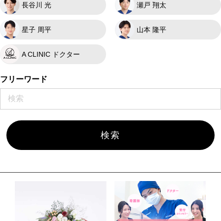
長谷川 光
瀬戸 翔太
星子 周平
山本 隆平
A CLINIC ドクター
フリーワード