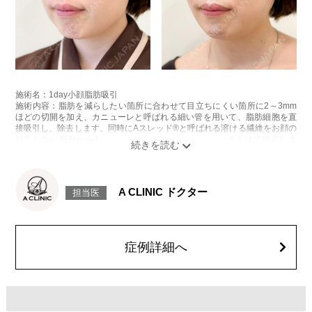
施術名：1day小顔脂肪吸引
施術内容：脂肪を減らしたい箇所に合わせて目立ちにくい箇所に2～3mm
ほどの切開を加え、カニューレと呼ばれる細い管を用いて、脂肪細胞を直
接吸引し、除去します。同時にAスレッド®と呼ばれる溶ける繊維をお顔の
目立たない部分から皮下へ挿入し、皮膚を内側から引き上げて固定しま
す。
施術時間：約30分程
リスク、副作用：赤み、熱感、痛み、しびれ、むくみ、内出血、引き攣れ
感などが術後一時的に生じることがございます。また、稀に貧血、細菌感
A CLINIC ドクター
担当医
染症、左右差、施術箇所の知覚鈍麻、ぼこつき、硬結、瘢痕化、色素沈
着、脂肪塞栓、皮膚のよれ、繊維の突出などを生じることがございます。
費用：通常価格 437,800円(税込)
顔の脂肪吸引箇所の追加 1ヶ所ごと+162,800円(税込)
オプション：笑気麻酔 3,300円(税込)
症例詳細へ