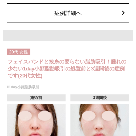
顔の脂肪吸引箇所の追加 1ヶ所ごと+162,800円(税込)
オプション：笑気麻酔 3,300円(税込)
症例詳細へ
20代
女性
フェイスバンドと抜糸の要らない脂肪吸引！腫れの
少ない1day小顔脂肪吸引の処置前と3週間後の症例
です(20代女性)
#1day小顔脂肪吸引
施術前
3週間後