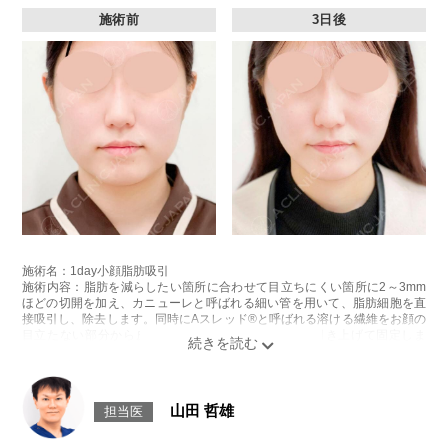
施術前
3日後
施術名：1day小顔脂肪吸引
施術内容：脂肪を減らしたい箇所に合わせて目立ちにくい箇所に2～3mm
ほどの切開を加え、カニューレと呼ばれる細い管を用いて、脂肪細胞を直
接吸引し、除去します。同時にAスレッド®と呼ばれる溶ける繊維をお顔の
目立たない部分から皮下へ挿入し、皮膚を内側から引き上げて固定しま
す。
施術時間：約30分程
リスク、副作用：赤み、熱感、痛み、しびれ、むくみ、内出血、引き攣れ
感などが術後一時的に生じることがございます。また、稀に貧血、細菌感
山田 哲雄
担当医
染症、左右差、施術箇所の知覚鈍麻、ぼこつき、硬結、瘢痕化、色素沈
着、脂肪塞栓、皮膚のよれ、繊維の突出などを生じることがございます。
費用：通常価格 437,800円(税込)