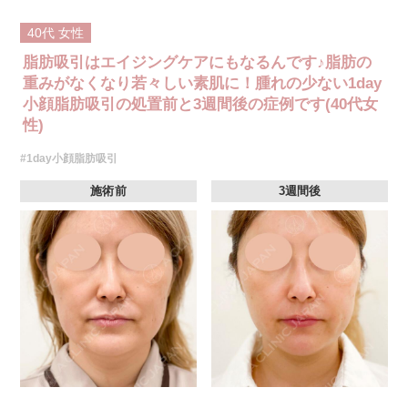
40代
女性
脂肪吸引はエイジングケアにもなるんです♪脂肪の
重みがなくなり若々しい素肌に！腫れの少ない1day
小顔脂肪吸引の処置前と3週間後の症例です(40代女
性)
#1day小顔脂肪吸引
施術前
3週間後