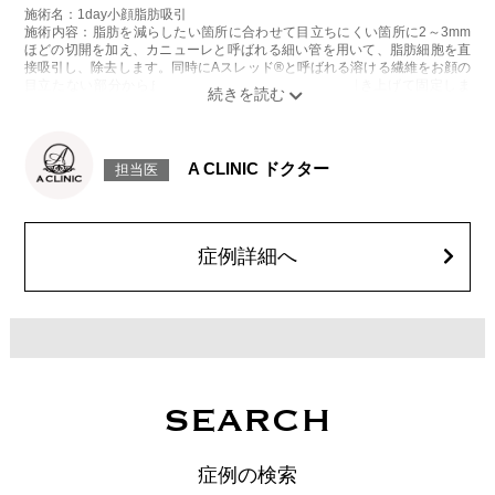
施術名：1day小顔脂肪吸引
施術内容：脂肪を減らしたい箇所に合わせて目立ちにくい箇所に2～3mm
ほどの切開を加え、カニューレと呼ばれる細い管を用いて、脂肪細胞を直
接吸引し、除去します。同時にAスレッド®と呼ばれる溶ける繊維をお顔の
目立たない部分から皮下へ挿入し、皮膚を内側から引き上げて固定しま
す。
施術時間：約30分程
リスク、副作用：赤み、熱感、痛み、しびれ、むくみ、内出血、引き攣れ
感などが術後一時的に生じることがございます。また、稀に貧血、細菌感
A CLINIC ドクター
担当医
染症、左右差、施術箇所の知覚鈍麻、ぼこつき、硬結、瘢痕化、色素沈
着、脂肪塞栓、皮膚のよれ、繊維の突出などを生じることがございます。
費用：通常価格 437,800円(税込)
顔の脂肪吸引箇所の追加 1ヶ所ごと+162,800円(税込)
オプション：笑気麻酔 3,300円(税込)
症例詳細へ
SEARCH
症例の検索