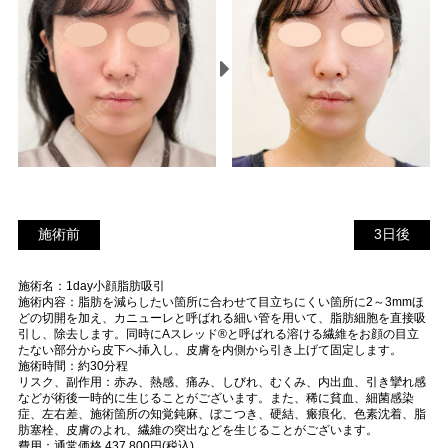
施術前
3
施術前
3日後
日
施術名：1day小顔脂肪吸引
後
施術内容：脂肪を減らしたい箇所に合わせて目立ちにくい箇所に2～3mmほ
どの切開を加え、カニューレと呼ばれる細い管を用いて、脂肪細胞を直接吸
引し、除去します。同時にAスレッド®と呼ばれる溶ける繊維をお顔の目立
たない部分から皮下へ挿入し、皮膚を内側から引き上げて固定します。
施術時間：約30分程
リスク、副作用：赤み、熱感、痛み、しびれ、むくみ、内出血、引き攣れ感
などが術後一時的に生じることがございます。また、稀に貧血、細菌感染
症、左右差、施術箇所の知覚鈍麻、ぼこつき、硬結、瘢痕化、色素沈着、脂
肪塞栓、皮膚のよれ、繊維の突出などを生じることがございます。
費用：通常価格 437,800円(税込)