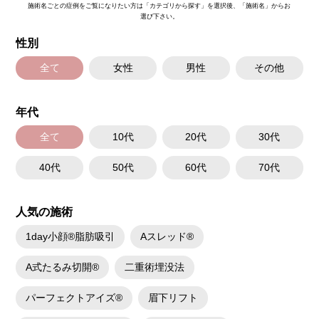
施術名ごとの症例をご覧になりたい方は「カテゴリから探す」を選択後、「施術名」からお
選び下さい。
性別
全て
女性
男性
その他
年代
全て
10代
20代
30代
40代
50代
60代
70代
人気の施術
1day小顔®脂肪吸引
Aスレッド®
A式たるみ切開®
二重術埋没法
パーフェクトアイズ®
眉下リフト