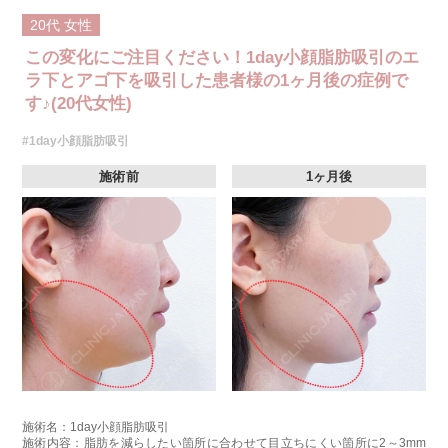
20代
女性
この変化にご注目ください！1day小顔脂肪吸引のエ
ラ下とアゴ下を吸引した患者様の1ヶ月後の症例で
す♪(20代女性)
#1day小顔脂肪吸引
施術前
1ヶ月後
施術名：1day小顔脂肪吸引
施術内容：脂肪を減らしたい箇所に合わせて目立ちにくい箇所に2～3mm