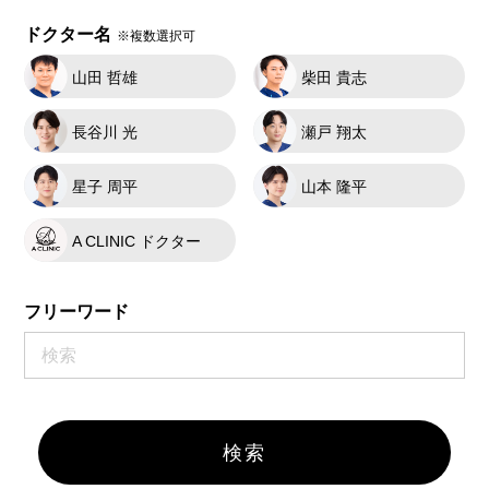
ドクター名
※複数選択可
山田 哲雄
柴田 貴志
長谷川 光
瀬戸 翔太
星子 周平
山本 隆平
A CLINIC ドクター
フリーワード