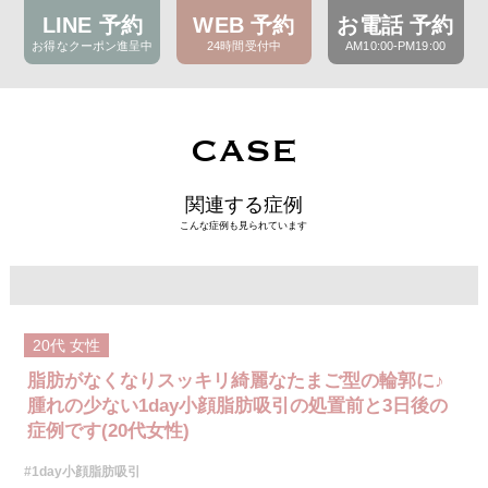
LINE 予約
WEB 予約
お電話 予約
お得なクーポン進呈中
24時間受付中
AM10:00-PM19:00
CASE
関連する症例
こんな症例も見られています
20代
女性
脂肪がなくなりスッキリ綺麗なたまご型の輪郭に♪
腫れの少ない1day小顔脂肪吸引の処置前と3日後の
症例です(20代女性)
#1day小顔脂肪吸引