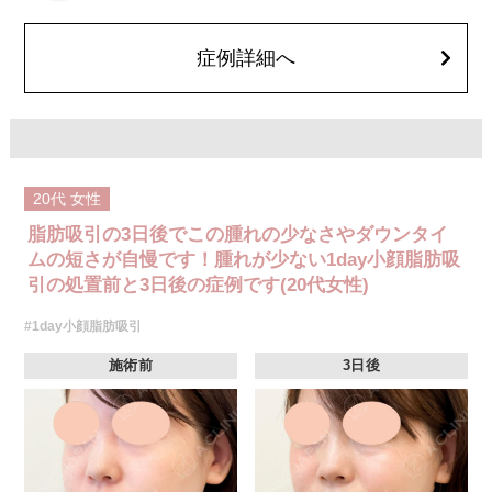
費用：通常価格 437,800円(税込)
顔の脂肪吸引箇所の追加 1ヶ所ごと+162,800円(税込)
オプション：笑気麻酔 3,300円(税込)
症例詳細へ
20代
女性
脂肪吸引の3日後でこの腫れの少なさやダウンタイ
ムの短さが自慢です！腫れが少ない1day小顔脂肪吸
引の処置前と3日後の症例です(20代女性)
#1day小顔脂肪吸引
施術前
3日後