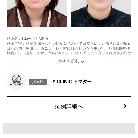
施術名：1day小顔脂肪吸引
施術内容：脂肪を減らしたい箇所に合わせて目立ちにくい箇所に2～3mm
ほどの切開を加え、カニューレと呼ばれる細い管を用いて、脂肪細胞を直
接吸引し、除去します。同時にAスレッド®と呼ばれる溶ける繊維をお顔の
目立たない部分から皮下へ挿入し、皮膚を内側から引き上げて固定しま
す。
施術時間：約30分程
リスク、副作用：赤み、熱感、痛み、しびれ、むくみ、内出血、引き攣れ
感などが術後一時的に生じることがございます。また、稀に貧血、細菌感
A CLINIC ドクター
担当医
染症、左右差、施術箇所の知覚鈍麻、ぼこつき、硬結、瘢痕化、色素沈
着、脂肪塞栓、皮膚のよれ、繊維の突出などを生じることがございます。
費用：通常価格 437,800円(税込)
顔の脂肪吸引箇所の追加 1ヶ所ごと+162,800円(税込)
オプション：笑気麻酔 3,300円(税込)
症例詳細へ