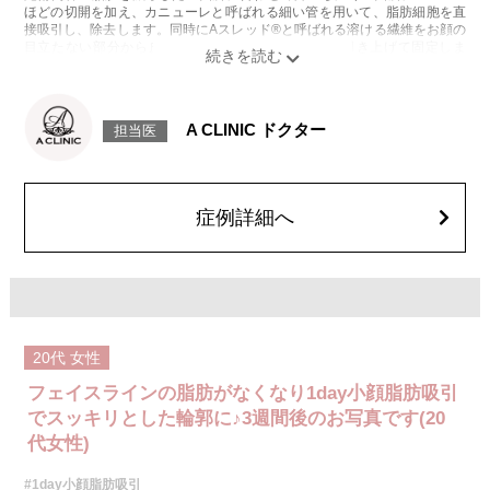
ほどの切開を加え、カニューレと呼ばれる細い管を用いて、脂肪細胞を直
接吸引し、除去します。同時にAスレッド®と呼ばれる溶ける繊維をお顔の
目立たない部分から皮下へ挿入し、皮膚を内側から引き上げて固定しま
す。
施術時間：約30分程
リスク、副作用：赤み、熱感、痛み、しびれ、むくみ、内出血、引き攣れ
感などが術後一時的に生じることがございます。また、稀に貧血、細菌感
A CLINIC ドクター
担当医
染症、左右差、施術箇所の知覚鈍麻、ぼこつき、硬結、瘢痕化、色素沈
着、脂肪塞栓、皮膚のよれ、繊維の突出などを生じることがございます。
費用：通常価格 437,800円(税込)
顔の脂肪吸引箇所の追加 1ヶ所ごと+162,800円(税込)
オプション：笑気麻酔 3,300円(税込)
症例詳細へ
20代
女性
フェイスラインの脂肪がなくなり1day小顔脂肪吸引
でスッキリとした輪郭に♪3週間後のお写真です(20
代女性)
#1day小顔脂肪吸引