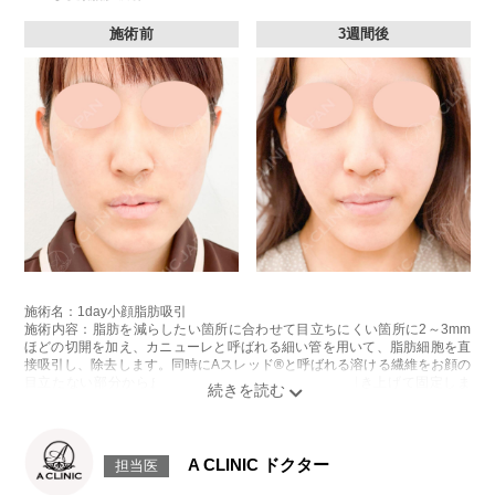
施術前
3週間後
施術名：1day小顔脂肪吸引
施術内容：脂肪を減らしたい箇所に合わせて目立ちにくい箇所に2～3mm
ほどの切開を加え、カニューレと呼ばれる細い管を用いて、脂肪細胞を直
接吸引し、除去します。同時にAスレッド®と呼ばれる溶ける繊維をお顔の
目立たない部分から皮下へ挿入し、皮膚を内側から引き上げて固定しま
す。
施術時間：約30分程
リスク、副作用：赤み、熱感、痛み、しびれ、むくみ、内出血、引き攣れ
感などが術後一時的に生じることがございます。また、稀に貧血、細菌感
A CLINIC ドクター
担当医
染症、左右差、施術箇所の知覚鈍麻、ぼこつき、硬結、瘢痕化、色素沈
着、脂肪塞栓、皮膚のよれ、繊維の突出などを生じることがございます。