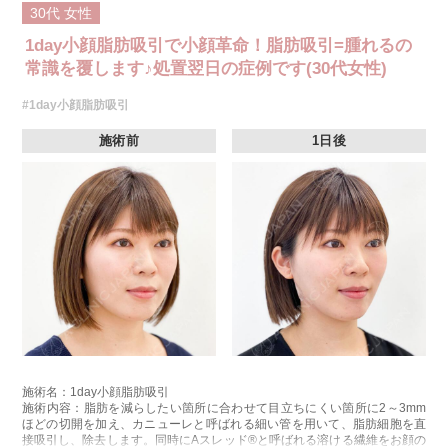
30代
女性
1day小顔脂肪吸引で小顔革命！脂肪吸引=腫れるの
常識を覆します♪処置翌日の症例です(30代女性)
#1day小顔脂肪吸引
施術前
1日後
施術名：1day小顔脂肪吸引
施術内容：脂肪を減らしたい箇所に合わせて目立ちにくい箇所に2～3mm
ほどの切開を加え、カニューレと呼ばれる細い管を用いて、脂肪細胞を直
接吸引し、除去します。同時にAスレッド®と呼ばれる溶ける繊維をお顔の