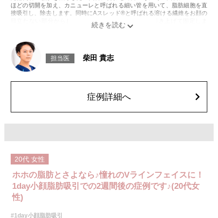
ほどの切開を加え、カニューレと呼ばれる細い管を用いて、脂肪細胞を直
接吸引し、除去します。同時にAスレッド®と呼ばれる溶ける繊維をお顔の
目立たない部分から皮下へ挿入し、皮膚を内側から引き上げて固定しま
す。
施術時間：約30分程
リスク、副作用：赤み、熱感、痛み、しびれ、むくみ、内出血、引き攣れ
感などが術後一時的に生じることがございます。また、稀に貧血、細菌感
柴田 貴志
担当医
染症、左右差、施術箇所の知覚鈍麻、ぼこつき、硬結、瘢痕化、色素沈
着、脂肪塞栓、皮膚のよれ、繊維の突出などを生じることがございます。
費用：通常価格 437,800円(税込)
顔の脂肪吸引箇所の追加 1ヶ所ごと+162,800円(税込)
オプション：笑気麻酔 3,300円(税込)
症例詳細へ
20代
女性
ホホの脂肪とさよなら♪憧れのVラインフェイスに！
1day小顔脂肪吸引での2週間後の症例です♪(20代女
性)
#1day小顔脂肪吸引