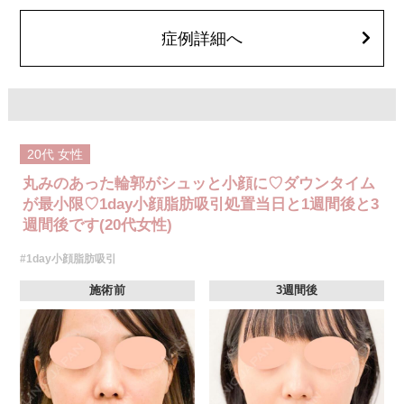
顔の脂肪吸引箇所の追加 1ヶ所ごと+162,800円(税込)
オプション：笑気麻酔 3,300円(税込)
症例詳細へ
20代
女性
丸みのあった輪郭がシュッと小顔に♡ダウンタイム
が最小限♡1day小顔脂肪吸引処置当日と1週間後と3
週間後です(20代女性)
#1day小顔脂肪吸引
施術前
3週間後