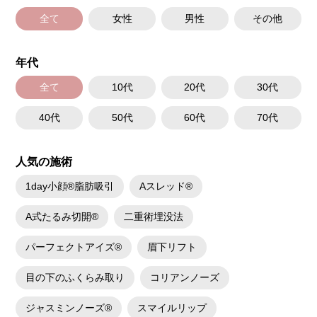
全て
女性
男性
その他
年代
全て
10代
20代
30代
40代
50代
60代
70代
人気の施術
1day小顔®脂肪吸引
Aスレッド®
A式たるみ切開®
二重術埋没法
パーフェクトアイズ®
眉下リフト
目の下のふくらみ取り
コリアンノーズ
ジャスミンノーズ®
スマイルリップ