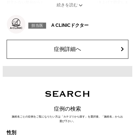
目立たない部分から皮下へ挿入し、皮膚を内側から引き上げて固定しま
す。
施術時間：約30分程
リスク、副作用：赤み、熱感、痛み、しびれ、むくみ、内出血、引き攣れ
感などが術後一時的に生じることがございます。また、稀に貧血、細菌感
A CLINICドクター
担当医
染症、左右差、施術箇所の知覚鈍麻、ぼこつき、硬結、瘢痕化、色素沈
着、脂肪塞栓、皮膚のよれ、繊維の突出などを生じることがございます。
費用：通常価格 437,800円(税込)
顔の脂肪吸引箇所の追加 1ヶ所ごと+162,800円(税込)
オプション：笑気麻酔 3,300円(税込)
症例詳細へ
SEARCH
症例の検索
施術名ごとの症例をご覧になりたい方は「カテゴリから探す」を選択後、「施術名」からお
選び下さい。
性別