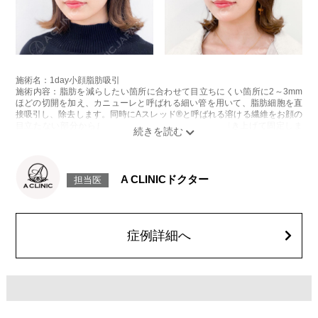
施術名：1day小顔脂肪吸引
施術内容：脂肪を減らしたい箇所に合わせて目立ちにくい箇所に2～3mm
ほどの切開を加え、カニューレと呼ばれる細い管を用いて、脂肪細胞を直
接吸引し、除去します。同時にAスレッド®と呼ばれる溶ける繊維をお顔の
目立たない部分から皮下へ挿入し、皮膚を内側から引き上げて固定しま
す。
施術時間：約30分程
リスク、副作用：赤み、熱感、痛み、しびれ、むくみ、内出血、引き攣れ
感などが術後一時的に生じることがございます。また、稀に貧血、細菌感
A CLINICドクター
担当医
染症、左右差、施術箇所の知覚鈍麻、ぼこつき、硬結、瘢痕化、色素沈
着、脂肪塞栓、皮膚のよれ、繊維の突出などを生じることがございます。
費用：通常価格 437,800円(税込)
顔の脂肪吸引箇所の追加 1ヶ所ごと+162,800円(税込)
オプション：笑気麻酔 3,300円(税込)
症例詳細へ