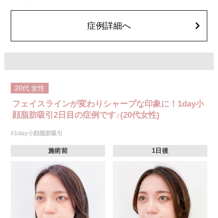
費用：通常価格 437,800円(税込)
顔の脂肪吸引箇所の追加 1ヶ所ごと+162,800円(税込)
オプション：笑気麻酔 3,300円(税込)
症例詳細へ
20代
女性
フェイスラインが変わりシャープな印象に！1day小
顔脂肪吸引2日目の症例です♪(20代女性)
#1day小顔脂肪吸引
施術前
1日後