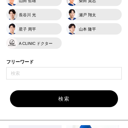
山田 哲雄
柴田 貴志
長谷川 光
瀬戸 翔太
星子 周平
山本 隆平
A CLINIC ドクター
フリーワード