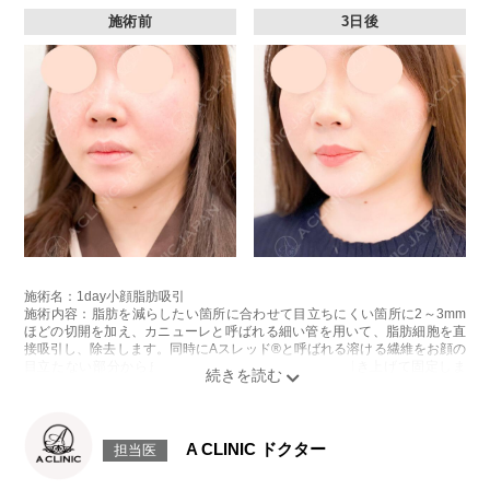
施術前
3日後
施術名：1day小顔脂肪吸引
施術内容：脂肪を減らしたい箇所に合わせて目立ちにくい箇所に2～3mm
ほどの切開を加え、カニューレと呼ばれる細い管を用いて、脂肪細胞を直
接吸引し、除去します。同時にAスレッド®と呼ばれる溶ける繊維をお顔の
目立たない部分から皮下へ挿入し、皮膚を内側から引き上げて固定しま
す。
施術時間：約30分程
リスク、副作用：赤み、熱感、痛み、しびれ、むくみ、内出血、引き攣れ
感などが術後一時的に生じることがございます。また、稀に貧血、細菌感
A CLINIC ドクター
担当医
染症、左右差、施術箇所の知覚鈍麻、ぼこつき、硬結、瘢痕化、色素沈
着、脂肪塞栓、皮膚のよれ、繊維の突出などを生じることがございます。
費用：通常価格 437,800円(税込)