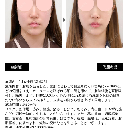
施術前
3
施術前
3週間後
週
施術名：1day小顔脂肪吸引
間
施術内容：脂肪を減らしたい箇所に合わせて目立ちにくい箇所に2～3mmほ
後
どの切開を加え、カニューレと呼ばれる細い管を用いて、脂肪細胞を直接吸
引し、除去します。同時にAスレッド®と呼ばれる溶ける繊維をお顔の目立
たない部分から皮下へ挿入し、皮膚を内側から引き上げて固定します。
施術時間：約30分程
リスク、副作用：赤み、熱感、痛み、しびれ、むくみ、内出血、引き攣れ感
などが術後一時的に生じることがございます。また、稀に貧血、細菌感染
症、左右差、施術箇所の知覚鈍麻、ぼこつき、硬結、瘢痕化、色素沈着、脂
肪塞栓、皮膚のよれ、繊維の突出などを生じることがございます。
費用：通常価格 437,800円(税込)