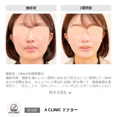
施術前
2週間後
施術名：1day小顔脂肪吸引
施術内容：脂肪を減らしたい箇所に合わせて目立ちにくい箇所に2～3mm
ほどの切開を加え、カニューレと呼ばれる細い管を用いて、脂肪細胞を直
接吸引し、除去します。同時にAスレッド®と呼ばれる溶ける繊維をお顔の
目立たない部分から皮下へ挿入し、皮膚を内側から引き上げて固定しま
す。
施術時間：約30分程
リスク、副作用：赤み、熱感、痛み、しびれ、むくみ、内出血、引き攣れ
感などが術後一時的に生じることがございます。また、稀に貧血、細菌感
A CLINIC ドクター
担当医
染症、左右差、施術箇所の知覚鈍麻、ぼこつき、硬結、瘢痕化、色素沈
着、脂肪塞栓、皮膚のよれ、繊維の突出などを生じることがございます。