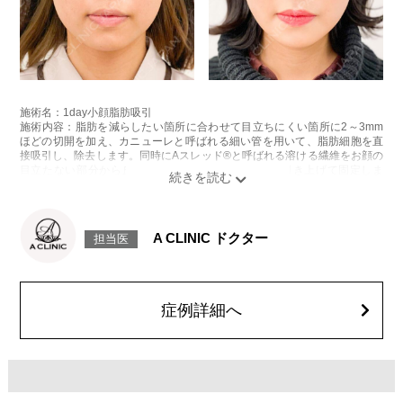
施術名：1day小顔脂肪吸引
施術内容：脂肪を減らしたい箇所に合わせて目立ちにくい箇所に2～3mm
ほどの切開を加え、カニューレと呼ばれる細い管を用いて、脂肪細胞を直
接吸引し、除去します。同時にAスレッド®と呼ばれる溶ける繊維をお顔の
目立たない部分から皮下へ挿入し、皮膚を内側から引き上げて固定しま
す。
施術時間：約30分程
リスク、副作用：赤み、熱感、痛み、しびれ、むくみ、内出血、引き攣れ
感などが術後一時的に生じることがございます。また、稀に貧血、細菌感
A CLINIC ドクター
担当医
染症、左右差、施術箇所の知覚鈍麻、ぼこつき、硬結、瘢痕化、色素沈
着、脂肪塞栓、皮膚のよれ、繊維の突出などを生じることがございます。
費用：通常価格 437,800円(税込)
顔の脂肪吸引箇所の追加 1ヶ所ごと+162,800円(税込)
オプション：笑気麻酔 3,300円(税込)
症例詳細へ