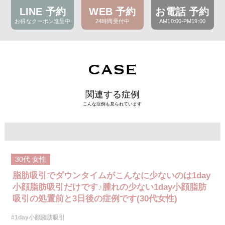
LINE 予約
WEB 予約
お電話 予約
お得なクーポン進呈中
24時間受付中
AM10:00-PM19:00
CASE
関連する症例
こんな症例も見られています
30代
女性
脂肪吸引でダウンタイムがこんなに少ないのは1day
小顔脂肪吸引だけです♪腫れの少ない1day小顔脂肪
吸引の処置前と3日後の症例です(30代女性)
#1day小顔脂肪吸引