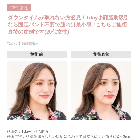
20代
女性
ダウンタイムが取れない方必見！1day小顔脂肪吸引
なら固定バンド不要で腫れは最小限♫こちらは施術
直後の症例です(20代女性)
#1day小顔脂肪吸引
施術前
施術直後
施術名：1day小顔脂肪吸引
施術内容：脂肪を減らしたい箇所に合わせて目立ちにくい箇所に2～3mm