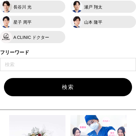
長谷川 光
瀬戸 翔太
星子 周平
山本 隆平
A CLINIC ドクター
フリーワード