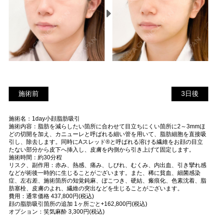
施術前
3
施術前
3日後
日
施術名：1day小顔脂肪吸引
後
施術内容：脂肪を減らしたい箇所に合わせて目立ちにくい箇所に2～3mmほ
どの切開を加え、カニューレと呼ばれる細い管を用いて、脂肪細胞を直接吸
引し、除去します。同時にAスレッド®と呼ばれる溶ける繊維をお顔の目立
たない部分から皮下へ挿入し、皮膚を内側から引き上げて固定します。
施術時間：約30分程
リスク、副作用：赤み、熱感、痛み、しびれ、むくみ、内出血、引き攣れ感
などが術後一時的に生じることがございます。また、稀に貧血、細菌感染
症、左右差、施術箇所の知覚鈍麻、ぼこつき、硬結、瘢痕化、色素沈着、脂
肪塞栓、皮膚のよれ、繊維の突出などを生じることがございます。
費用：通常価格 437,800円(税込)
顔の脂肪吸引箇所の追加 1ヶ所ごと+162,800円(税込)
オプション：笑気麻酔 3,300円(税込)