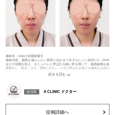
施術名：1day小顔脂肪吸引
施術内容：脂肪を減らしたい箇所に合わせて目立ちにくい箇所に2～3mm
ほどの切開を加え、カニューレと呼ばれる細い管を用いて、脂肪細胞を直
接吸引し、除去します。同時にAスレッド®と呼ばれる溶ける繊維をお顔の
目立たない部分から皮下へ挿入し、皮膚を内側から引き上げて固定しま
す。
施術時間：約30分程
リスク、副作用：赤み、熱感、痛み、しびれ、むくみ、内出血、引き攣れ
感などが術後一時的に生じることがございます。また、稀に貧血、細菌感
A CLINIC ドクター
担当医
染症、左右差、施術箇所の知覚鈍麻、ぼこつき、硬結、瘢痕化、色素沈
着、脂肪塞栓、皮膚のよれ、繊維の突出などを生じることがございます。
費用：通常価格 437,800円(税込)
顔の脂肪吸引箇所の追加 1ヶ所ごと+162,800円(税込)
オプション：笑気麻酔 3,300円(税込)
症例詳細へ