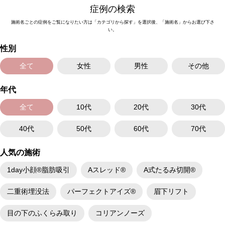
症例の検索
施術名ごとの症例をご覧になりたい方は「カテゴリから探す」を選択後、「施術名」からお選び下さ
い。
性別
全て
女性
男性
その他
年代
全て
10代
20代
30代
40代
50代
60代
70代
人気の施術
1day小顔®脂肪吸引
Aスレッド®
A式たるみ切開®
二重術埋没法
パーフェクトアイズ®
眉下リフト
目の下のふくらみ取り
コリアンノーズ