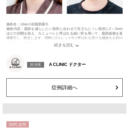
施術名：1day小顔脂肪吸引
施術内容：脂肪を減らしたい箇所に合わせて目立ちにくい箇所に2～3mm
ほどの切開を加え、カニューレと呼ばれる細い管を用いて、脂肪細胞を直
接吸引し、除去します。同時にAスレッド®と呼ばれる溶ける繊維をお顔の
目立たない部分から皮下へ挿入し、皮膚を内側から引き上げて固定しま
す。
施術時間：約30分程
リスク、副作用：赤み、熱感、痛み、しびれ、むくみ、内出血、引き攣れ
感などが術後一時的に生じることがございます。また、稀に貧血、細菌感
A CLINIC ドクター
担当医
染症、左右差、施術箇所の知覚鈍麻、ぼこつき、硬結、瘢痕化、色素沈
着、脂肪塞栓、皮膚のよれ、繊維の突出などを生じることがございます。
費用：通常価格 437,800円(税込)
顔の脂肪吸引箇所の追加 1ヶ所ごと+162,800円(税込)
オプション：笑気麻酔 3,300円(税込)
症例詳細へ
20代
女性