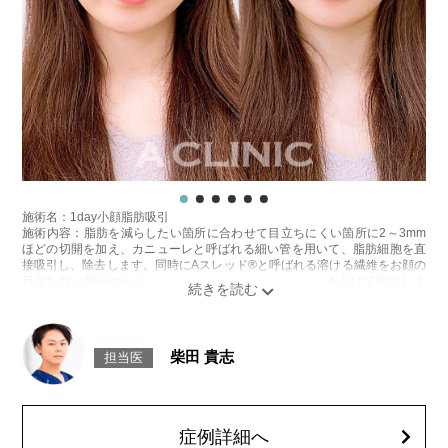
施術名：1day小顔脂肪吸引
施術内容：脂肪を減らしたい箇所に合わせて目立ちにくい箇所に2～3mm
ほどの切開を加え、カニューレと呼ばれる細い管を用いて、脂肪細胞を直
接吸引し、除去します。同時にAスレッド®と呼ばれる溶ける繊維をお顔の
目立たない部分から皮下へ挿入し、皮膚を内側から引き上げて固定しま
す。
施術時間：約30分程
リスク、副作用：赤み、熱感、痛み、しびれ、むくみ、内出血、引き攣れ
感などが術後一時的に生じることがございます。また、稀に貧血、細菌感
柴田 貴志
担当医
染症、左右差、施術箇所の知覚鈍麻、ぼこつき、硬結、瘢痕化、色素沈
着、脂肪塞栓、皮膚のよれ、繊維の突出などを生じることがございます。
費用：通常価格 437,800円(税込)
顔の脂肪吸引箇所の追加 1ヶ所ごと+162,800円(税込)
オプション：笑気麻酔 3,300円(税込)
症例詳細へ