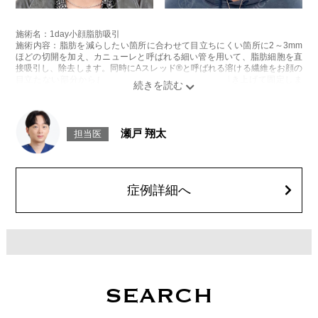
施術名：1day小顔脂肪吸引
施術内容：脂肪を減らしたい箇所に合わせて目立ちにくい箇所に2～3mm
ほどの切開を加え、カニューレと呼ばれる細い管を用いて、脂肪細胞を直
接吸引し、除去します。同時にAスレッド®と呼ばれる溶ける繊維をお顔の
目立たない部分から皮下へ挿入し、皮膚を内側から引き上げて固定しま
す。
施術時間：約30分程
リスク、副作用：赤み、熱感、痛み、しびれ、むくみ、内出血、引き攣れ
感などが術後一時的に生じることがございます。また、稀に貧血、細菌感
瀬戸 翔太
担当医
染症、左右差、施術箇所の知覚鈍麻、ぼこつき、硬結、瘢痕化、色素沈
着、脂肪塞栓、皮膚のよれ、繊維の突出などを生じることがございます。
費用：通常価格 437,800円(税込)
顔の脂肪吸引箇所の追加 1ヶ所ごと+162,800円(税込)
オプション：笑気麻酔 3,300円(税込)
症例詳細へ
SEARCH