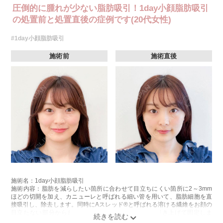
圧倒的に腫れが少ない脂肪吸引！1day小顔脂肪吸引
の処置前と処置直後の症例です(20代女性)
#1day小顔脂肪吸引
施術前
施術直後
施術名：1day小顔脂肪吸引
施術内容：脂肪を減らしたい箇所に合わせて目立ちにくい箇所に2～3mm
ほどの切開を加え、カニューレと呼ばれる細い管を用いて、脂肪細胞を直
接吸引し、除去します。同時にAスレッド®と呼ばれる溶ける繊維をお顔の
目立たない部分から皮下へ挿入し、皮膚を内側から引き上げて固定しま
す。