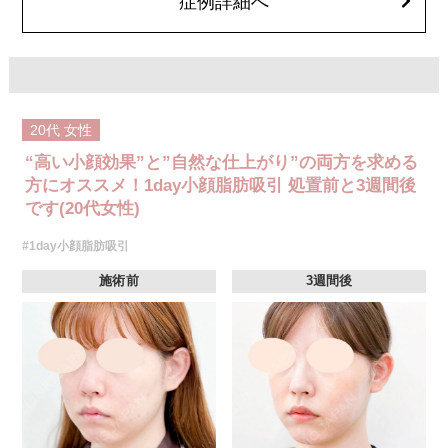
症例詳細へ
20代
女性
“高い小顔効果”と”自然な仕上がり”の両方を求める
方にオススメ！1day小顔脂肪吸引 処置前と3週間後
です(20代女性)
#1day小顔脂肪吸引
施術前
3週間後