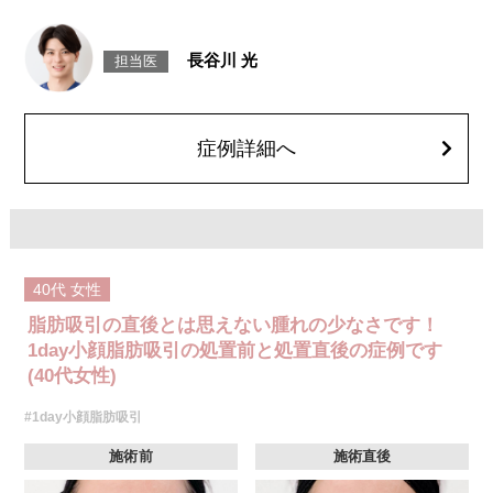
施術時間：約30分程
リスク、副作用：赤み、熱感、痛み、しびれ、むくみ、内出血、引き攣れ
感などが術後一時的に生じることがございます。また、稀に貧血、細菌感
長谷川 光
担当医
染症、左右差、施術箇所の知覚鈍麻、ぼこつき、硬結、瘢痕化、色素沈
着、脂肪塞栓、皮膚のよれ、繊維の突出などを生じることがございます。
費用：通常価格 437,800円(税込)
顔の脂肪吸引箇所の追加 1ヶ所ごと+162,800円(税込)
オプション：笑気麻酔 3,300円(税込)
症例詳細へ
40代
女性
脂肪吸引の直後とは思えない腫れの少なさです！
1day小顔脂肪吸引の処置前と処置直後の症例です
(40代女性)
#1day小顔脂肪吸引
施術前
施術直後