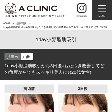
instagram
MENU
HOME
症例写真
1day小顔脂肪吸引から3日後♪もたつき改善してどの角度からでもスッキリ美人に♪(20代女性)
1day小顔脂肪吸引
担当医
山田
1day小顔脂肪吸引から3日後♪もたつき改善してど
の角度からでもスッキリ美人に♪(20代女性)
施術前
3日後