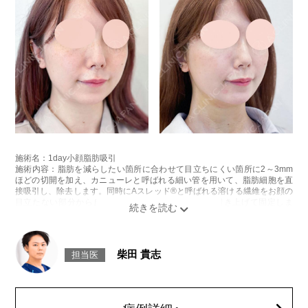
施術名：1day小顔脂肪吸引
施術内容：脂肪を減らしたい箇所に合わせて目立ちにくい箇所に2～3mm
ほどの切開を加え、カニューレと呼ばれる細い管を用いて、脂肪細胞を直
接吸引し、除去します。同時にAスレッド®と呼ばれる溶ける繊維をお顔の
目立たない部分から皮下へ挿入し、皮膚を内側から引き上げて固定しま
す。
施術時間：約30分程
リスク、副作用：赤み、熱感、痛み、しびれ、むくみ、内出血、引き攣れ
感などが術後一時的に生じることがございます。また、稀に貧血、細菌感
柴田 貴志
担当医
染症、左右差、施術箇所の知覚鈍麻、ぼこつき、硬結、瘢痕化、色素沈
着、脂肪塞栓、皮膚のよれ、繊維の突出などを生じることがございます。
費用：通常価格 437,800円(税込)
顔の脂肪吸引箇所の追加 1ヶ所ごと+162,800円(税込)
オプション：笑気麻酔 3,300円(税込)