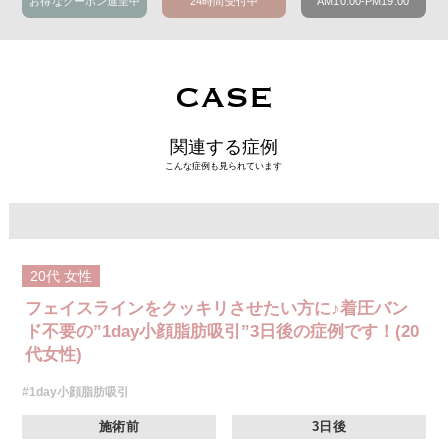
お得なクーポン進呈中
24時間受付中
AM10:00-PM19:00
CASE
関連する症例
こんな症例も見られています
20代
女性
フェイスラインをクッキリさせたい方に♪着圧バン
ド不要の”1day小顔脂肪吸引”3日後の症例です！(20
代女性)
#1day小顔脂肪吸引
施術前
3日後