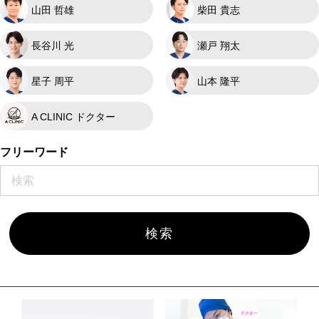
山田 哲雄
柴田 貴志
長谷川 光
瀬戸 翔太
星子 周平
山本 隆平
A CLINIC ドクター
フリーワード