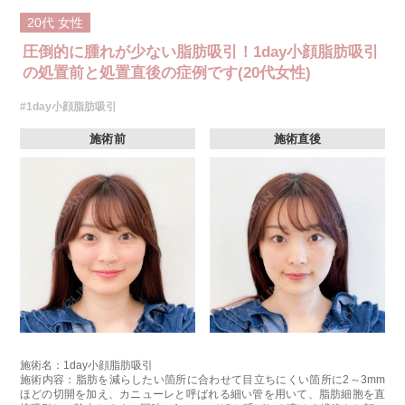
20代
女性
圧倒的に腫れが少ない脂肪吸引！1day小顔脂肪吸引
の処置前と処置直後の症例です(20代女性)
#1day小顔脂肪吸引
施術前
施術直後
施術名：1day小顔脂肪吸引
施術内容：脂肪を減らしたい箇所に合わせて目立ちにくい箇所に2～3mm
ほどの切開を加え、カニューレと呼ばれる細い管を用いて、脂肪細胞を直