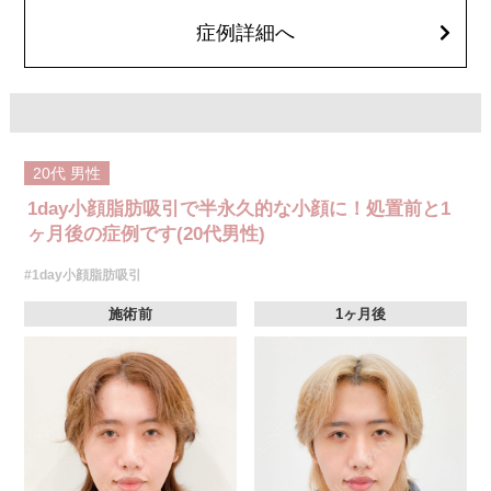
顔の脂肪吸引箇所の追加 1ヶ所ごと+162,800円(税込)
オプション：笑気麻酔 3,300円(税込)
症例詳細へ
20代
男性
1day小顔脂肪吸引で半永久的な小顔に！処置前と1
ヶ月後の症例です(20代男性)
#1day小顔脂肪吸引
施術前
1ヶ月後