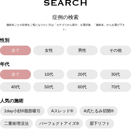
SEARCH
症例の検索
施術名ごとの症例をご覧になりたい方は「カテゴリから探す」を選択後、「施術名」からお選び下さ
い。
性別
全て
女性
男性
その他
年代
全て
10代
20代
30代
40代
50代
60代
70代
人気の施術
1day小顔®脂肪吸引
Aスレッド®
A式たるみ切開®
二重術埋没法
パーフェクトアイズ®
眉下リフト