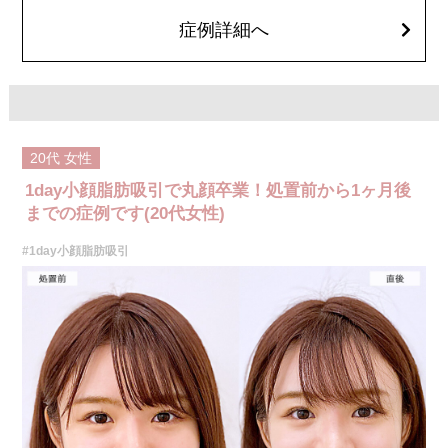
顔の脂肪吸引箇所の追加 1ヶ所ごと+162,800円(税込)
オプション：笑気麻酔 3,300円(税込)
症例詳細へ
20代
女性
1day小顔脂肪吸引で丸顔卒業！処置前から1ヶ月後
までの症例です(20代女性)
#1day小顔脂肪吸引