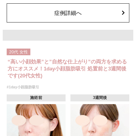
顔の脂肪吸引箇所の追加 1ヶ所ごと+162,800円(税込)
オプション：笑気麻酔 3,300円(税込)
症例詳細へ
20代
女性
“高い小顔効果”と”自然な仕上がり”の両方を求める
方にオススメ！1day小顔脂肪吸引 処置前と3週間後
です(20代女性)
#1day小顔脂肪吸引
施術前
3週間後