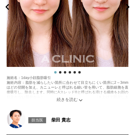
施術名：1day小顔脂肪吸引
施術内容：脂肪を減らしたい箇所に合わせて目立ちにくい箇所に2～3mm
ほどの切開を加え、カニューレと呼ばれる細い管を用いて、脂肪細胞を直
接吸引し、除去します。同時にAスレッド®と呼ばれる溶ける繊維をお顔の
目立たない部分から皮下へ挿入し、皮膚を内側から引き上げて固定しま
す。
施術時間：約30分程
リスク、副作用：赤み、熱感、痛み、しびれ、むくみ、内出血、引き攣れ
感などが術後一時的に生じることがございます。また、稀に貧血、細菌感
柴田 貴志
担当医
染症、左右差、施術箇所の知覚鈍麻、ぼこつき、硬結、瘢痕化、色素沈
着、脂肪塞栓、皮膚のよれ、繊維の突出などを生じることがございます。
費用：通常価格 437,800円(税込)