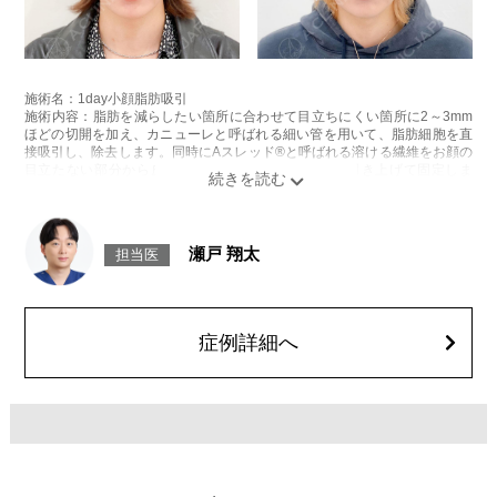
施術名：1day小顔脂肪吸引
施術内容：脂肪を減らしたい箇所に合わせて目立ちにくい箇所に2～3mm
ほどの切開を加え、カニューレと呼ばれる細い管を用いて、脂肪細胞を直
接吸引し、除去します。同時にAスレッド®と呼ばれる溶ける繊維をお顔の
目立たない部分から皮下へ挿入し、皮膚を内側から引き上げて固定しま
す。
施術時間：約30分程
リスク、副作用：赤み、熱感、痛み、しびれ、むくみ、内出血、引き攣れ
感などが術後一時的に生じることがございます。また、稀に貧血、細菌感
瀬戸 翔太
担当医
染症、左右差、施術箇所の知覚鈍麻、ぼこつき、硬結、瘢痕化、色素沈
着、脂肪塞栓、皮膚のよれ、繊維の突出などを生じることがございます。
費用：通常価格 437,800円(税込)
顔の脂肪吸引箇所の追加 1ヶ所ごと+162,800円(税込)
オプション：笑気麻酔 3,300円(税込)
症例詳細へ