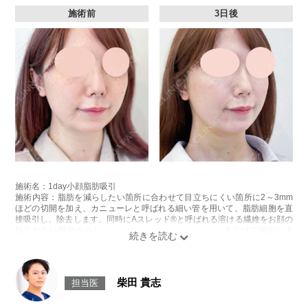
施術前
3日後
施術名：1day小顔脂肪吸引
施術内容：脂肪を減らしたい箇所に合わせて目立ちにくい箇所に2～3mm
ほどの切開を加え、カニューレと呼ばれる細い管を用いて、脂肪細胞を直
接吸引し、除去します。同時にAスレッド®と呼ばれる溶ける繊維をお顔の
目立たない部分から皮下へ挿入し、皮膚を内側から引き上げて固定しま
す。
施術時間：約30分程
リスク、副作用：赤み、熱感、痛み、しびれ、むくみ、内出血、引き攣れ
感などが術後一時的に生じることがございます。また、稀に貧血、細菌感
柴田 貴志
担当医
染症、左右差、施術箇所の知覚鈍麻、ぼこつき、硬結、瘢痕化、色素沈
着、脂肪塞栓、皮膚のよれ、繊維の突出などを生じることがございます。
費用：通常価格 437,800円(税込)