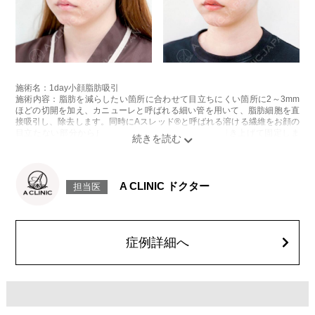
施術名：1day小顔脂肪吸引
施術内容：脂肪を減らしたい箇所に合わせて目立ちにくい箇所に2～3mm
ほどの切開を加え、カニューレと呼ばれる細い管を用いて、脂肪細胞を直
接吸引し、除去します。同時にAスレッド®と呼ばれる溶ける繊維をお顔の
目立たない部分から皮下へ挿入し、皮膚を内側から引き上げて固定しま
す。
施術時間：約30分程
リスク、副作用：赤み、熱感、痛み、しびれ、むくみ、内出血、引き攣れ
感などが術後一時的に生じることがございます。また、稀に貧血、細菌感
A CLINIC ドクター
担当医
染症、左右差、施術箇所の知覚鈍麻、ぼこつき、硬結、瘢痕化、色素沈
着、脂肪塞栓、皮膚のよれ、繊維の突出などを生じることがございます。
費用：通常価格 437,800円(税込)
顔の脂肪吸引箇所の追加 1ヶ所ごと+162,800円(税込)
オプション：笑気麻酔 3,300円(税込)
症例詳細へ