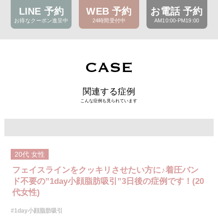
LINE 予約
WEB 予約
お電話 予約
お得なクーポン進呈中
24時間受付中
AM10:00-PM19:00
CASE
関連する症例
こんな症例も見られています
20代
女性
フェイスラインをクッキリさせたい方に♪着圧バン
ド不要の”1day小顔脂肪吸引”3日後の症例です！(20
代女性)
#1day小顔脂肪吸引