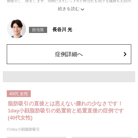
接吸引し、除去します。同時にAスレッド®と呼ばれる溶ける繊維をお顔の
目立たない部分から皮下へ挿入し、皮膚を内側から引き上げて固定しま
す。
施術時間：約30分程
リスク、副作用：赤み、熱感、痛み、しびれ、むくみ、内出血、引き攣れ
感などが術後一時的に生じることがございます。また、稀に貧血、細菌感
長谷川 光
担当医
染症、左右差、施術箇所の知覚鈍麻、ぼこつき、硬結、瘢痕化、色素沈
着、脂肪塞栓、皮膚のよれ、繊維の突出などを生じることがございます。
費用：通常価格 437,800円(税込)
顔の脂肪吸引箇所の追加 1ヶ所ごと+162,800円(税込)
オプション：笑気麻酔 3,300円(税込)
症例詳細へ
40代
女性
脂肪吸引の直後とは思えない腫れの少なさです！
1day小顔脂肪吸引の処置前と処置直後の症例です
(40代女性)
#1day小顔脂肪吸引