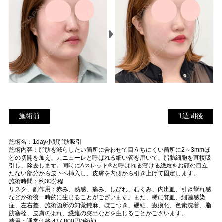
施術前
1
施術前
1週間後
週
施術名：1day小顔脂肪吸引
間
施術内容：脂肪を減らしたい箇所に合わせて目立ちにくい箇所に2～3mmほ
後
どの切開を加え、カニューレと呼ばれる細い管を用いて、脂肪細胞を直接吸
引し、除去します。同時にAスレッド®と呼ばれる溶ける繊維をお顔の目立
たない部分から皮下へ挿入し、皮膚を内側から引き上げて固定します。
施術時間：約30分程
リスク、副作用：赤み、熱感、痛み、しびれ、むくみ、内出血、引き攣れ感
などが術後一時的に生じることがございます。また、稀に貧血、細菌感染
症、左右差、施術箇所の知覚鈍麻、ぼこつき、硬結、瘢痕化、色素沈着、脂
肪塞栓、皮膚のよれ、繊維の突出などを生じることがございます。
費用：通常価格 437,800円(税込)