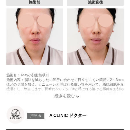
施術前
施術直後
施術名：1day小顔脂肪吸引
施術内容：脂肪を減らしたい箇所に合わせて目立ちにくい箇所に2～3mm
ほどの切開を加え、カニューレと呼ばれる細い管を用いて、脂肪細胞を直
接吸引し、除去します。同時にAスレッド®と呼ばれる溶ける繊維をお顔の
目立たない部分から皮下へ挿入し、皮膚を内側から引き上げて固定しま
す。
施術時間：約30分程
リスク、副作用：赤み、熱感、痛み、しびれ、むくみ、内出血、引き攣れ
感などが術後一時的に生じることがございます。また、稀に貧血、細菌感
A CLINIC ドクター
担当医
染症、左右差、施術箇所の知覚鈍麻、ぼこつき、硬結、瘢痕化、色素沈
着、脂肪塞栓、皮膚のよれ、繊維の突出などを生じることがございます。
費用：通常価格 437,800円(税込)