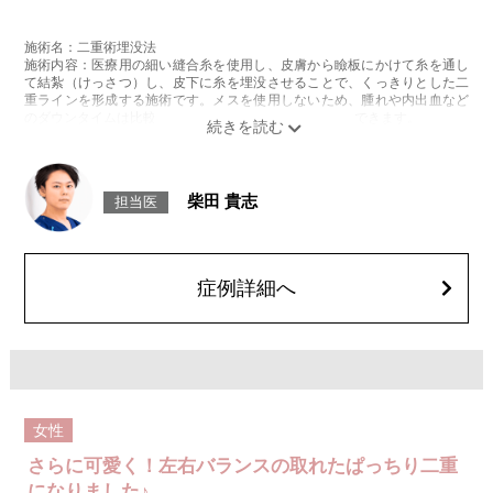
施術名：二重術埋没法
施術内容：医療用の細い縫合糸を使用し、皮膚から瞼板にかけて糸を通し
て結紮（けっさつ）し、皮下に糸を埋没させることで、くっきりとした二
重ラインを形成する施術です。メスを使用しないため、腫れや内出血など
のダウンタイムは比較的少なく、自然な仕上がりが期待できます。
施術時間：約15〜20分程
リスク、副作用：腫れ、内出血、疼痛、目がごろごろする違和感などが術
後一時的に生じることがございます。これらの症状は通常数日〜1週間ほど
で落ち着いていきますが、個人差があります。また、稀に細菌感染症、左
柴田 貴志
担当医
右差、重瞼ラインの消失・乱れ、縫合糸の露出、結膜腫脹などが生じるこ
とがございます。
費用：スタンダード 2箇所107,800円(税込)〜6箇所239,800円(税込)
アドバンス 2箇所217,800円(税込)～6箇所349,800円(税込)
アペックス シングル437,800円(税込)～ダブル657,800円(税込)
症例詳細へ
シークレットアイズシングル712,800円(税込)〜ダブル877,800円(税込)
オプション：笑気麻酔 3,300円(税込)
女性
さらに可愛く！左右バランスの取れたぱっちり二重
になりました♪