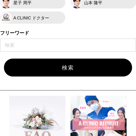
星子 周平
山本 隆平
A CLINIC ドクター
フリーワード