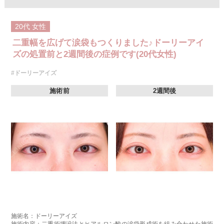
くことで瞼の重みを改善する施術です。上まぶたの二重のラインの上を切
開するため、傷跡はほとんど目立ちません。脂肪を適切に除去すること
で、まぶたが軽くなり、目元がすっきりとした印象になります。二重のラ
20代
女性
インもよりくっきりと出やすくなるため、眠たそうな目元や重たいまぶた
にお悩みの方に適した施術です。
二重幅を広げて涙袋もつくりました♪ドーリーアイ
施術時間：約15分程
リスク、副作用：腫れ、内出血、疼痛などが術後一時的に生じることがご
ズの処置前と2週間後の症例です(20代女性)
ざいます。また、稀に細菌感染症、左右差、肥厚性瘢痕、創部陥凹などが
生じることがございます。
#ドーリーアイズ
費用：118,800円(税込)〜173,800円(税込)
オプション：笑気麻酔 3,300円(税込)
施術前
2週間後
施術名：ドーリーアイズ