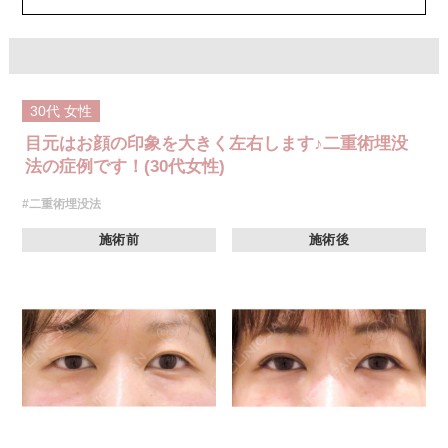
オプション：笑気麻酔 3,300円(税込)
30代
女性
目元はお顔の印象を大きく左右します♪二重術埋没
法の症例です！(30代女性)
#二重術埋没法
施術前
施術後