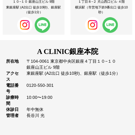
１０−１０ 銀座山王ビル 9階
１丁目８−２ 犬山西口ビル ４階
東銀座駅 (A2出口 徒歩10秒)、銀座駅
横浜駅（市営地下鉄9番出口 徒歩10
（徒歩1分）
秒）
A CLINIC
銀座本院
所在地
〒104-0061 東京都中央区銀座４丁目１０−１０
銀座山王ビル 9階
アクセ
東銀座駅 (A2出口 徒歩10秒)、銀座駅（徒歩1分）
ス
電話番
0120-550-301
号
診療時
10:00〜19:00
間
休診日
年中無休
管理者
長谷川 光