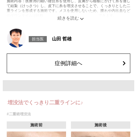
施術内容：医療用の細い縫合糸を使用し、皮膚から瞼板にかけて糸を通し
て結紮（けっさつ）し、皮下に糸を埋没させることで、くっきりとした二
重ラインを形成する施術です。メスを使用しないため、腫れや内出血など
のダウンタイムは比較的少なく、自然な仕上がりが期待できます。
施術時間：約15〜20分程
リスク、副作用：腫れ、内出血、疼痛、目がごろごろする違和感などが術
後一時的に生じることがございます。これらの症状は通常数日〜1週間ほど
で落ち着いていきますが、個人差があります。また、稀に細菌感染症、左
山田 哲雄
担当医
右差、重瞼ラインの消失・乱れ、縫合糸の露出、結膜腫脹などが生じるこ
とがございます。
費用：スタンダード 2箇所107,800円(税込)〜6箇所239,800円(税込)
アドバンス 2箇所217,800円(税込)～6箇所349,800円(税込)
アペックス シングル437,800円(税込)～ダブル657,800円(税込)
症例詳細へ
シークレットアイズシングル712,800円(税込)〜ダブル877,800円(税込)
オプション：笑気麻酔 3,300円(税込)
埋没法でくっきり二重ラインに♪
#二重術埋没法
施術前
施術後