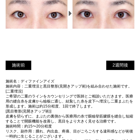
施術前
2
施術前
2週間後
週
施術名：ディファインアイズ
間
施術内容：二重埋没と黒目整形(見開きアップ術)を組み合わせた施術です。
後
[二重埋没]
ご希望の二重のラインをカウンセリングで医師とご相談いただきます。医療
用の縫合糸を皮膚から瞼板に通し、結紮した糸を皮下へ埋没し二重まぶたを
形成します。施術は約15分程度、1回で終了します。
[黒目整形(見開きアップ術)]
皮膚を切らずに、まぶたの裏側から医療用の糸で眼瞼挙筋腱膜を縫合し短縮
することで開眼機能を改善し、黒目をより大きく見せる治療です。
施術時間：約15〜20分程度
リスク、副作用：腫れ、内出血、疼痛、目がごろごろする違和感などが術後
一時的に生じることがございます。