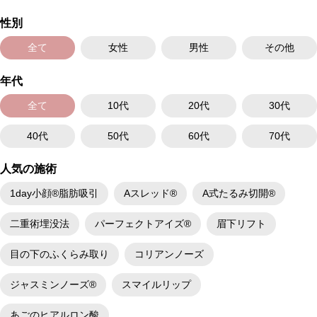
性別
全て
女性
男性
その他
年代
全て
10代
20代
30代
40代
50代
60代
70代
人気の施術
1day小顔®脂肪吸引
Aスレッド®
A式たるみ切開®
二重術埋没法
パーフェクトアイズ®
眉下リフト
目の下のふくらみ取り
コリアンノーズ
ジャスミンノーズ®
スマイルリップ
あごのヒアルロン酸