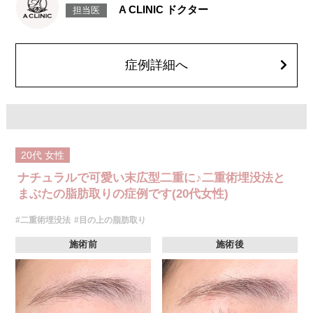
で落ち着いていきますが、個人差があります。また、稀に細菌感染症、左
A CLINIC ドクター
担当医
右差、重瞼ラインの消失・乱れ、縫合糸の露出、結膜腫脹などが生じるこ
とがございます。
費用：スタンダード 2箇所107,800円(税込)〜6箇所239,800円(税込)
アドバンス 2箇所217,800円(税込)～6箇所349,800円(税込)
アペックス シングル437,800円(税込)～ダブル657,800円(税込)
症例詳細へ
シークレットアイズシングル712,800円(税込)〜ダブル877,800円(税込)
オプション：笑気麻酔 3,300円(税込)
20代
女性
ナチュラルで可愛い末広型二重に♪二重術埋没法と
まぶたの脂肪取りの症例です(20代女性)
#二重術埋没法
#目の上の脂肪取り
施術前
施術後