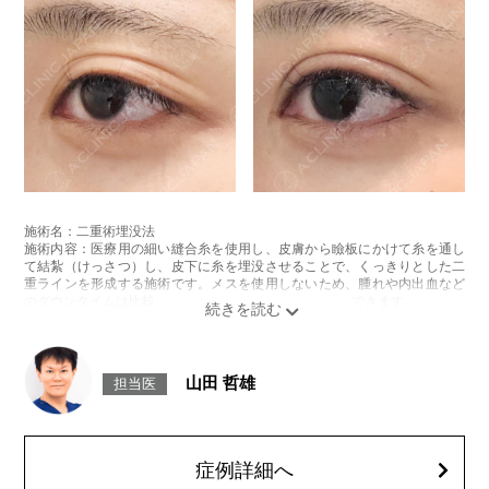
施術名：二重術埋没法
施術内容：医療用の細い縫合糸を使用し、皮膚から瞼板にかけて糸を通し
て結紮（けっさつ）し、皮下に糸を埋没させることで、くっきりとした二
重ラインを形成する施術です。メスを使用しないため、腫れや内出血など
のダウンタイムは比較的少なく、自然な仕上がりが期待できます。
施術時間：約15〜20分程
リスク、副作用：腫れ、内出血、疼痛、目がごろごろする違和感などが術
後一時的に生じることがございます。これらの症状は通常数日〜1週間ほど
で落ち着いていきますが、個人差があります。また、稀に細菌感染症、左
山田 哲雄
担当医
右差、重瞼ラインの消失・乱れ、縫合糸の露出、結膜腫脹などが生じるこ
とがございます。
費用：スタンダード 2箇所107,800円(税込)〜6箇所239,800円(税込)
アドバンス 2箇所217,800円(税込)～6箇所349,800円(税込)
アペックス シングル437,800円(税込)～ダブル657,800円(税込)
症例詳細へ
シークレットアイズシングル712,800円(税込)〜ダブル877,800円(税込)