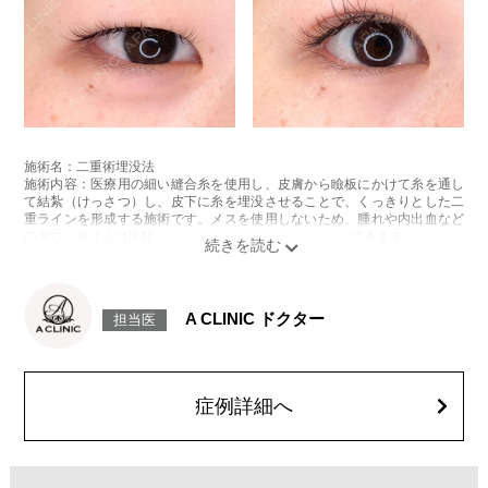
施術名：二重術埋没法
施術内容：医療用の細い縫合糸を使用し、皮膚から瞼板にかけて糸を通し
て結紮（けっさつ）し、皮下に糸を埋没させることで、くっきりとした二
重ラインを形成する施術です。メスを使用しないため、腫れや内出血など
のダウンタイムは比較的少なく、自然な仕上がりが期待できます。
施術時間：約15〜20分程
リスク、副作用：腫れ、内出血、疼痛、目がごろごろする違和感などが術
後一時的に生じることがございます。これらの症状は通常数日〜1週間ほど
で落ち着いていきますが、個人差があります。また、稀に細菌感染症、左
A CLINIC ドクター
担当医
右差、重瞼ラインの消失・乱れ、縫合糸の露出、結膜腫脹などが生じるこ
とがございます。
費用：スタンダード 2箇所107,800円(税込)〜6箇所239,800円(税込)
アドバンス 2箇所217,800円(税込)～6箇所349,800円(税込)
アペックス シングル437,800円(税込)～ダブル657,800円(税込)
症例詳細へ
シークレットアイズシングル712,800円(税込)〜ダブル877,800円(税込)
オプション：笑気麻酔 3,300円(税込)
施術名：目の上の脂肪取り
施術内容：上まぶたを約2mmほど小さく切開し、余分な眼窩脂肪を取り除