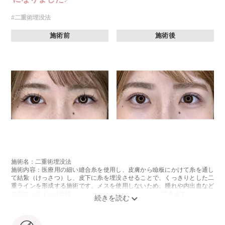
#二重術埋没法
施術前
施術後
施術名：二重術埋没法
施術内容：医療用の細い縫合糸を使用し、皮膚から瞼板にかけて糸を通し
て結紮（けっさつ）し、皮下に糸を埋没させることで、くっきりとした二
重ラインを形成する施術です。メスを使用しないため、腫れや内出血など
のダウンタイムは比較的少なく、自然な仕上がりが期待できます。
施術時間：約15〜20分程
リスク、副作用：腫れ、内出血、疼痛、目がごろごろする違和感などが術
後一時的に生じることがございます。これらの症状は通常数日〜1週間ほど