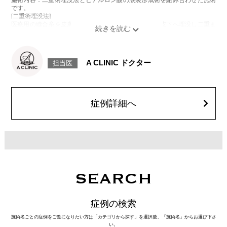
施術内容：二重術埋没法とヒアルロン酸の涙袋形成術を組み合わせた施術
です。
[二重術埋没法]
医療用の縫合糸を皮膚から瞼板に通し、結紮した糸を皮下へ埋没し二重ま
ぶたを形成する施術です。
[ヒアルロン酸の涙袋形成術]
目の下にヒアルロン酸を注入することで涙袋を形成する施術です。
施術時間：約15～20分程
A CLINIC ドクター
担当医
リスク、副作用：腫れ、内出血、疼痛、目がごろごろする違和感などが術
後一時的に生じることがございます。また、稀に細菌感染症、左右差、重
瞼ラインの消失・乱れ、縫合糸の露出、結膜腫脹、アレルギー、細菌感染
症、血管閉塞などが生じることがございます。注入箇所を強く刺激するよ
うなマッサージは1〜2週間ほどお控えください。
症例詳細へ
費用：モニター価格54,800円(税込)
オプション：笑気麻酔 3,300円(税込)
SEARCH
症例の検索
施術名ごとの症例をご覧になりたい方は「カテゴリから探す」を選択後、「施術名」からお選び下さ
い。