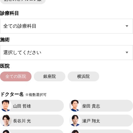
診療科目
施術
医院
全ての医院
銀座院
横浜院
ドクター名
※複数選択可
山田 哲雄
柴田 貴志
長谷川 光
瀬戸 翔太