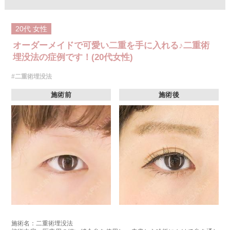
20代
女性
オーダーメイドで可愛い二重を手に入れる♪二重術
埋没法の症例です！(20代女性)
#二重術埋没法
施術前
施術後
施術名：二重術埋没法