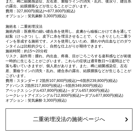
また、稀に細菌感染症、左右差、重瞼ラインの消失・乱れ、後戻り、縫合糸
の露出、結膜腫脹などが生じることがございます。
費用：327,800円(税込)〜877,800円(税込)
オプション：笑気麻酔 3,300円(税込)
施術名：二重術埋没法
施術内容：医療用の細い縫合糸を使用し、皮膚から瞼板にかけて糸を通して
結紮（けっさつ）し、皮下に糸を埋没させることで、くっきりとした二重ラ
インを形成する施術です。メスを使用しないため、腫れや内出血などのダウ
ンタイムは比較的少なく、自然な仕上がりが期待できます。
施術時間：約15〜20分程
リスク、副作用：腫れ、内出血、疼痛、目がごろごろする違和感などが術後
一時的に生じることがございます。これらの症状は通常数日〜1週間ほどで
落ち着いていきますが、個人差があります。また、稀に細菌感染症、左右
差、重瞼ラインの消失・乱れ、縫合糸の露出、結膜腫脹などが生じることが
ございます。
費用：スタンダード 2箇所107,800円(税込)〜6箇所239,800円(税込)
アドバンス 2箇所217,800円(税込)～6箇所349,800円(税込)
アペックス シングル437,800円(税込)～ダブル657,800円(税込)
シークレットアイズシングル712,800円(税込)〜ダブル877,800円(税込)
オプション：笑気麻酔 3,300円(税込)
二重術埋没法の施術ページへ