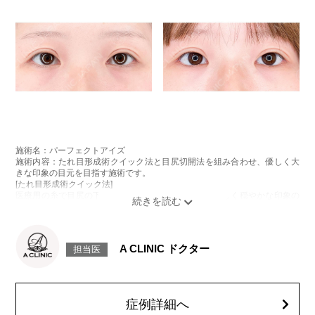
施術名：パーフェクトアイズ
施術内容：たれ目形成術クイック法と目尻切開法を組み合わせ、優しく大
きな印象の目元を目指す施術です。
[たれ目形成術クイック法]
医療用の糸で目尻の下側を軽く引き下げることで、優しく穏やかな印象の
たれ目を形成します。
[目尻切開法]
目尻の皮膚を一部取り除くことで、隠れていた白目の部分が見えるように
なり、目の横幅を大きく見せる施術です。
A CLINIC ドクター
担当医
施術時間：約30分程
抜糸：切開範囲により5～7日後にご来院して頂く場合がございます。
リスク、副作用：腫れ、内出血、疼痛、目がごろごろする違和感などが術
後一時的に生じることがございます。また、稀に細菌感染症、左右差、後
戻り、目尻のラインに段差が生じる、睫毛が切れたり抜ける、結膜腫脹な
症例詳細へ
どが生じることがございます。