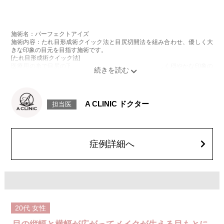
施術名：パーフェクトアイズ
施術内容：たれ目形成術クイック法と目尻切開法を組み合わせ、優しく大
きな印象の目元を目指す施術です。
[たれ目形成術クイック法]
医療用の糸で目尻の下側を軽く引き下げることで、優しく穏やかな印象の
たれ目を形成します。
[目尻切開法]
目尻の皮膚を一部取り除くことで、隠れていた白目の部分が見えるように
なり、目の横幅を大きく見せる施術です。
A CLINIC ドクター
担当医
施術時間：約30分程
抜糸：切開範囲により5～7日後にご来院して頂く場合がございます。
リスク、副作用：腫れ、内出血、疼痛、目がごろごろする違和感などが術
後一時的に生じることがございます。また、稀に細菌感染症、左右差、後
戻り、目尻のラインに段差が生じる、睫毛が切れたり抜ける、結膜腫脹な
症例詳細へ
どが生じることがございます。
費用：モニター価格 107,800円(税込)
オプション：笑気麻酔 3,300円(税込)
20代
女性