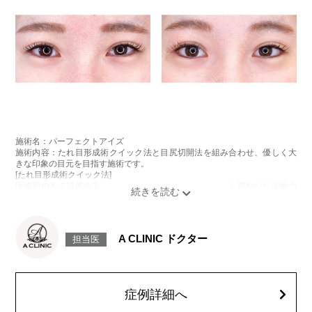
施術名：パーフェクトアイズ
施術内容：たれ目形成術クイック法と目尻切開法を組み合わせ、優しく大
きな印象の目元を目指す施術です。
[たれ目形成術クイック法]
医療用の糸で目尻の下側を軽く引き下げることで、優しく穏やかな印象の
たれ目を形成します。
[目尻切開法]
目尻の皮膚を一部取り除くことで、隠れていた白目の部分が見えるように
なり、目の横幅を大きく見せる施術です。
A CLINIC ドクター
担当医
施術時間：約30分程
抜糸：切開範囲により5～7日後にご来院して頂く場合がございます。
リスク、副作用：腫れ、内出血、疼痛、目がごろごろする違和感などが術
後一時的に生じることがございます。また、稀に細菌感染症、左右差、後
戻り、目尻のラインに段差が生じる、睫毛が切れたり抜ける、結膜腫脹な
症例詳細へ
どが生じることがございます。
費用：モニター価格 107,800円(税込)