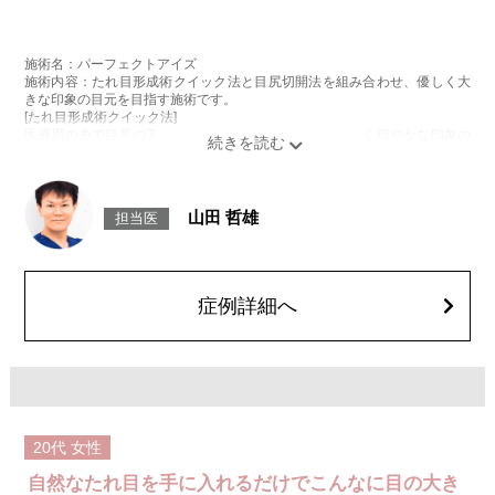
施術名：パーフェクトアイズ
施術内容：たれ目形成術クイック法と目尻切開法を組み合わせ、優しく大
きな印象の目元を目指す施術です。
[たれ目形成術クイック法]
医療用の糸で目尻の下側を軽く引き下げることで、優しく穏やかな印象の
たれ目を形成します。
[目尻切開法]
目尻の皮膚を一部取り除くことで、隠れていた白目の部分が見えるように
なり、目の横幅を大きく見せる施術です。
山田 哲雄
担当医
施術時間：約30分程
抜糸：切開範囲により5～7日後にご来院して頂く場合がございます。
リスク、副作用：腫れ、内出血、疼痛、目がごろごろする違和感などが術
後一時的に生じることがございます。また、稀に細菌感染症、左右差、後
戻り、目尻のラインに段差が生じる、睫毛が切れたり抜ける、結膜腫脹な
症例詳細へ
どが生じることがございます。
費用：モニター価格 107,800円(税込)
オプション：笑気麻酔 3,300円(税込)
20代
女性
自然なたれ目を手に入れるだけでこんなに目の大き