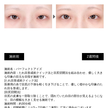
施術前
2
施術前
2週間後
週
施術名：パーフェクトアイズ
間
施術内容：たれ目形成術クイック法と目尻切開法を組み合わせ、優しく大き
後
な印象の目元を目指す施術です。
[たれ目形成術クイック法]
医療用の糸で目尻の下側を軽く引き下げることで、優しく穏やかな印象のた
れ目を形成します。
[目尻切開法]
目尻の皮膚を一部取り除くことで、隠れていた白目の部分が見えるようにな
り、目の横幅を大きく見せる施術です。
施術時間：約30分程
抜糸：切開範囲により5～7日後にご来院して頂く場合がございます。