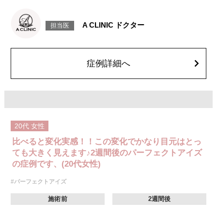
[目尻切開法]
目尻の皮膚を一部取り除くことで、隠れていた白目の部分が見えるように
なり、目の横幅を大きく見せる施術です。
A CLINIC ドクター
担当医
施術時間：約30分程
抜糸：切開範囲により5～7日後にご来院して頂く場合がございます。
リスク、副作用：腫れ、内出血、疼痛、目がごろごろする違和感などが術
後一時的に生じることがございます。また、稀に細菌感染症、左右差、後
戻り、目尻のラインに段差が生じる、睫毛が切れたり抜ける、結膜腫脹な
症例詳細へ
どが生じることがございます。
費用：モニター価格 107,800円(税込)
オプション：笑気麻酔 3,300円(税込)
20代
女性
比べると変化実感！！この変化でかなり目元はとっ
ても大きく見えます♪2週間後のパーフェクトアイズ
の症例です、(20代女性)
#パーフェクトアイズ
施術前
2週間後