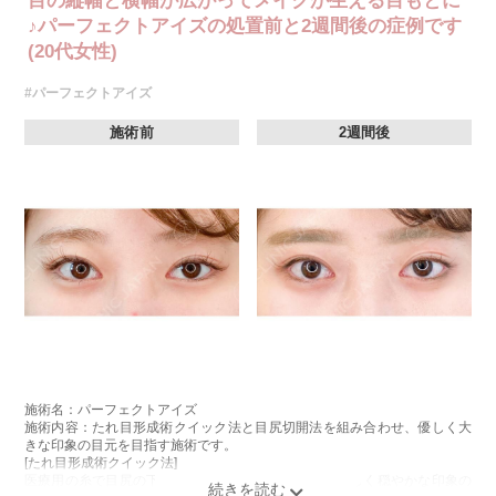
目の縦幅と横幅が広がってメイクが生える目もとに
♪パーフェクトアイズの処置前と2週間後の症例です
(20代女性)
#パーフェクトアイズ
施術前
2週間後
施術名：パーフェクトアイズ
施術内容：たれ目形成術クイック法と目尻切開法を組み合わせ、優しく大
きな印象の目元を目指す施術です。
[たれ目形成術クイック法]
医療用の糸で目尻の下側を軽く引き下げることで、優しく穏やかな印象の