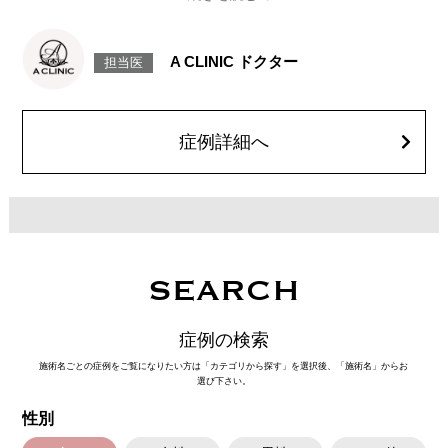
たれ目を形成します。
[目尻切開法]
目尻の皮膚を一部取り除くことで、隠れていた白目の部分が見えるように
なり、目の横幅を大きく見せる施術です。
A CLINIC ドクター
担当医
施術時間：約30分程
抜糸：切開範囲により5～7日後にご来院して頂く場合がございます。
リスク、副作用：腫れ、内出血、疼痛、目がごろごろする違和感などが術
後一時的に生じることがございます。また、稀に細菌感染症、左右差、後
戻り、目尻のラインに段差が生じる、睫毛が切れたり抜ける、結膜腫脹な
症例詳細へ
どが生じることがございます。
費用：モニター価格 107,800円(税込)
オプション：笑気麻酔 3,300円(税込)
SEARCH
症例の検索
施術名ごとの症例をご覧になりたい方は「カテゴリから探す」を選択後、「施術名」からお
選び下さい。
性別