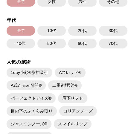
全て
女性
男性
その他
年代
全て
10代
20代
30代
40代
50代
60代
70代
人気の施術
1day小顔®脂肪吸引
Aスレッド®
A式たるみ切開®
二重術埋没法
パーフェクトアイズ®
眉下リフト
目の下のふくらみ取り
コリアンノーズ
ジャスミンノーズ®
スマイルリップ