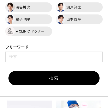
長谷川 光
瀬戸 翔太
星子 周平
山本 隆平
A CLINIC ドクター
フリーワード