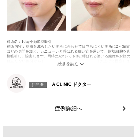
施術名：1day小顔脂肪吸引
施術内容：脂肪を減らしたい箇所に合わせて目立ちにくい箇所に2～3mm
ほどの切開を加え、カニューレと呼ばれる細い管を用いて、脂肪細胞を直
接吸引し、除去します。同時にAスレッド®と呼ばれる溶ける繊維をお顔の
目立たない部分から皮下へ挿入し、皮膚を内側から引き上げて固定しま
す。
施術時間：約30分程
リスク、副作用：赤み、熱感、痛み、しびれ、むくみ、内出血、引き攣れ
感などが術後一時的に生じることがございます。また、稀に貧血、細菌感
A CLINIC ドクター
担当医
染症、左右差、施術箇所の知覚鈍麻、ぼこつき、硬結、瘢痕化、色素沈
着、脂肪塞栓、皮膚のよれ、繊維の突出などを生じることがございます。
費用：通常価格 437,800円(税込)
顔の脂肪吸引箇所の追加 1ヶ所ごと+162,800円(税込)
オプション：笑気麻酔 3,300円(税込)
症例詳細へ