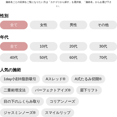
施術名ごとの症例をご覧になりたい方は「カテゴリから探す」を選択後、「施術名」からお選び下さ
い。
性別
全て
女性
男性
その他
年代
全て
10代
20代
30代
40代
50代
60代
70代
人気の施術
1day小顔®脂肪吸引
Aスレッド®
A式たるみ切開®
二重術埋没法
パーフェクトアイズ®
眉下リフト
目の下のふくらみ取り
コリアンノーズ
ジャスミンノーズ®
スマイルリップ