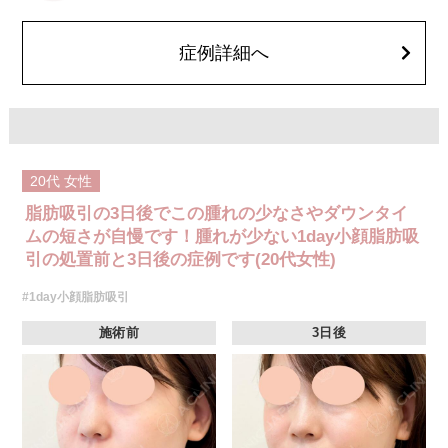
費用：通常価格 437,800円(税込)
顔の脂肪吸引箇所の追加 1ヶ所ごと+162,800円(税込)
オプション：笑気麻酔 3,300円(税込)
症例詳細へ
20代
女性
脂肪吸引の3日後でこの腫れの少なさやダウンタイ
ムの短さが自慢です！腫れが少ない1day小顔脂肪吸
引の処置前と3日後の症例です(20代女性)
#1day小顔脂肪吸引
施術前
3日後