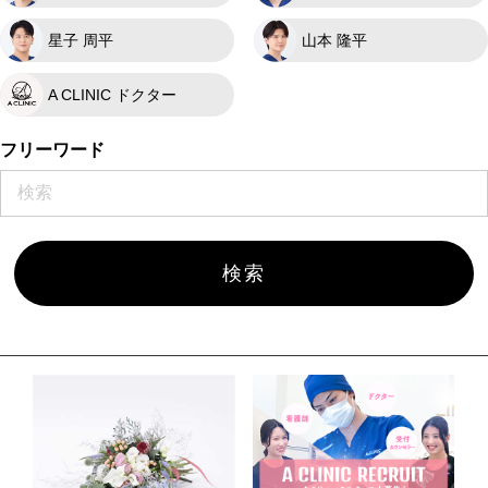
星子 周平
山本 隆平
A CLINIC ドクター
フリーワード