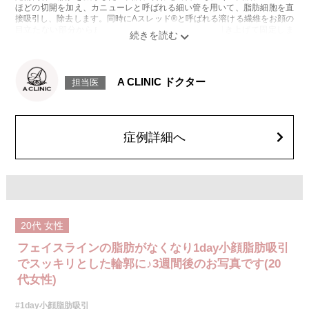
ほどの切開を加え、カニューレと呼ばれる細い管を用いて、脂肪細胞を直
接吸引し、除去します。同時にAスレッド®と呼ばれる溶ける繊維をお顔の
目立たない部分から皮下へ挿入し、皮膚を内側から引き上げて固定しま
す。
施術時間：約30分程
リスク、副作用：赤み、熱感、痛み、しびれ、むくみ、内出血、引き攣れ
感などが術後一時的に生じることがございます。また、稀に貧血、細菌感
A CLINIC ドクター
担当医
染症、左右差、施術箇所の知覚鈍麻、ぼこつき、硬結、瘢痕化、色素沈
着、脂肪塞栓、皮膚のよれ、繊維の突出などを生じることがございます。
費用：通常価格 437,800円(税込)
顔の脂肪吸引箇所の追加 1ヶ所ごと+162,800円(税込)
オプション：笑気麻酔 3,300円(税込)
症例詳細へ
20代
女性
フェイスラインの脂肪がなくなり1day小顔脂肪吸引
でスッキリとした輪郭に♪3週間後のお写真です(20
代女性)
#1day小顔脂肪吸引