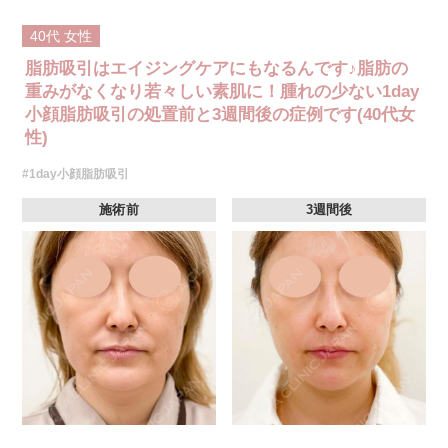
40代
女性
脂肪吸引はエイジングケアにもなるんです♪脂肪の
重みがなくなり若々しい素肌に！腫れの少ない1day
小顔脂肪吸引の処置前と3週間後の症例です(40代女
性)
#1day小顔脂肪吸引
施術前
3週間後