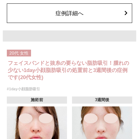
顔の脂肪吸引箇所の追加 1ヶ所ごと+162,800円(税込)
オプション：笑気麻酔 3,300円(税込)
症例詳細へ
20代
女性
フェイスバンドと抜糸の要らない脂肪吸引！腫れの
少ない1day小顔脂肪吸引の処置前と3週間後の症例
です(20代女性)
#1day小顔脂肪吸引
施術前
3週間後