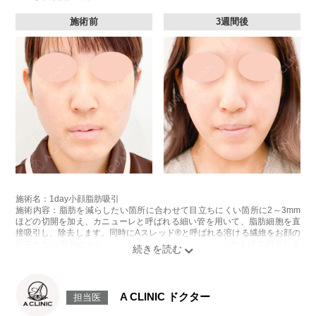
施術前
3週間後
施術名：1day小顔脂肪吸引
施術内容：脂肪を減らしたい箇所に合わせて目立ちにくい箇所に2～3mm
ほどの切開を加え、カニューレと呼ばれる細い管を用いて、脂肪細胞を直
接吸引し、除去します。同時にAスレッド®と呼ばれる溶ける繊維をお顔の
目立たない部分から皮下へ挿入し、皮膚を内側から引き上げて固定しま
す。
施術時間：約30分程
リスク、副作用：赤み、熱感、痛み、しびれ、むくみ、内出血、引き攣れ
感などが術後一時的に生じることがございます。また、稀に貧血、細菌感
A CLINIC ドクター
担当医
染症、左右差、施術箇所の知覚鈍麻、ぼこつき、硬結、瘢痕化、色素沈
着、脂肪塞栓、皮膚のよれ、繊維の突出などを生じることがございます。