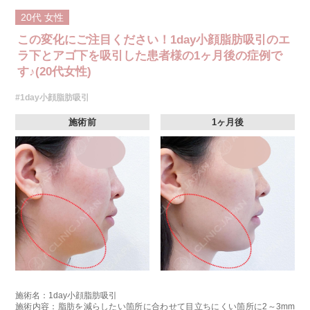
20代
女性
この変化にご注目ください！1day小顔脂肪吸引のエ
ラ下とアゴ下を吸引した患者様の1ヶ月後の症例で
す♪(20代女性)
#1day小顔脂肪吸引
施術前
1ヶ月後
施術名：1day小顔脂肪吸引
施術内容：脂肪を減らしたい箇所に合わせて目立ちにくい箇所に2～3mm