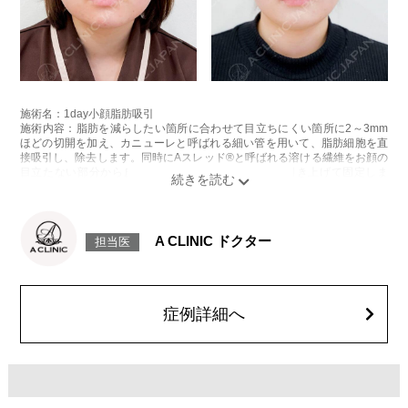
施術名：1day小顔脂肪吸引
施術内容：脂肪を減らしたい箇所に合わせて目立ちにくい箇所に2～3mm
ほどの切開を加え、カニューレと呼ばれる細い管を用いて、脂肪細胞を直
接吸引し、除去します。同時にAスレッド®と呼ばれる溶ける繊維をお顔の
目立たない部分から皮下へ挿入し、皮膚を内側から引き上げて固定しま
す。
施術時間：約30分程
リスク、副作用：赤み、熱感、痛み、しびれ、むくみ、内出血、引き攣れ
感などが術後一時的に生じることがございます。また、稀に貧血、細菌感
A CLINIC ドクター
担当医
染症、左右差、施術箇所の知覚鈍麻、ぼこつき、硬結、瘢痕化、色素沈
着、脂肪塞栓、皮膚のよれ、繊維の突出などを生じることがございます。
費用：通常価格 437,800円(税込)
顔の脂肪吸引箇所の追加 1ヶ所ごと+162,800円(税込)
オプション：笑気麻酔 3,300円(税込)
症例詳細へ