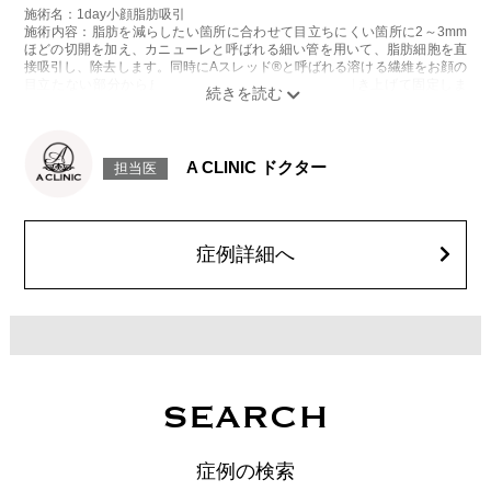
施術名：1day小顔脂肪吸引
施術内容：脂肪を減らしたい箇所に合わせて目立ちにくい箇所に2～3mm
ほどの切開を加え、カニューレと呼ばれる細い管を用いて、脂肪細胞を直
接吸引し、除去します。同時にAスレッド®と呼ばれる溶ける繊維をお顔の
目立たない部分から皮下へ挿入し、皮膚を内側から引き上げて固定しま
す。
施術時間：約30分程
リスク、副作用：赤み、熱感、痛み、しびれ、むくみ、内出血、引き攣れ
感などが術後一時的に生じることがございます。また、稀に貧血、細菌感
A CLINIC ドクター
担当医
染症、左右差、施術箇所の知覚鈍麻、ぼこつき、硬結、瘢痕化、色素沈
着、脂肪塞栓、皮膚のよれ、繊維の突出などを生じることがございます。
費用：通常価格 437,800円(税込)
顔の脂肪吸引箇所の追加 1ヶ所ごと+162,800円(税込)
オプション：笑気麻酔 3,300円(税込)
症例詳細へ
SEARCH
症例の検索