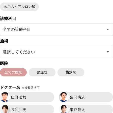
あごのヒアルロン酸
診療科目
施術
医院
全ての医院
銀座院
横浜院
ドクター名
※複数選択可
山田 哲雄
柴田 貴志
長谷川 光
瀬戸 翔太