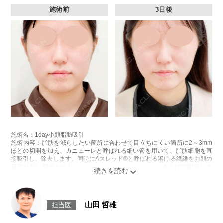
施術前
3日後
施術名：1day小顔脂肪吸引
施術内容：脂肪を減らしたい箇所に合わせて目立ちにくい箇所に2～3mm
ほどの切開を加え、カニューレと呼ばれる細い管を用いて、脂肪細胞を直
接吸引し、除去します。同時にAスレッド®と呼ばれる溶ける繊維をお顔の
目立たない部分から皮下へ挿入し、皮膚を内側から引き上げて固定しま
す。
施術時間：約30分程
リスク、副作用：赤み、熱感、痛み、しびれ、むくみ、内出血、引き攣れ
感などが術後一時的に生じることがございます。また、稀に貧血、細菌感
山田 哲雄
担当医
染症、左右差、施術箇所の知覚鈍麻、ぼこつき、硬結、瘢痕化、色素沈
着、脂肪塞栓、皮膚のよれ、繊維の突出などを生じることがございます。
費用：通常価格 437,800円(税込)