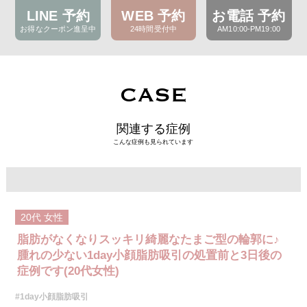
LINE 予約
WEB 予約
お電話 予約
お得なクーポン進呈中
24時間受付中
AM10:00-PM19:00
CASE
関連する症例
こんな症例も見られています
20代
女性
脂肪がなくなりスッキリ綺麗なたまご型の輪郭に♪
腫れの少ない1day小顔脂肪吸引の処置前と3日後の
症例です(20代女性)
#1day小顔脂肪吸引