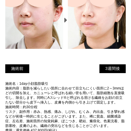
施術前
3
施術前
3週間後
週
施術名：1day小顔脂肪吸引
間
施術内容：脂肪を減らしたい箇所に合わせて目立ちにくい箇所に2～3mmほ
後
どの切開を加え、カニューレと呼ばれる細い管を用いて、脂肪細胞を直接吸
引し、除去します。同時にAスレッド®と呼ばれる溶ける繊維をお顔の目立
たない部分から皮下へ挿入し、皮膚を内側から引き上げて固定します。
施術時間：約30分程
リスク、副作用：赤み、熱感、痛み、しびれ、むくみ、内出血、引き攣れ感
などが術後一時的に生じることがございます。また、稀に貧血、細菌感染
症、左右差、施術箇所の知覚鈍麻、ぼこつき、硬結、瘢痕化、色素沈着、脂
肪塞栓、皮膚のよれ、繊維の突出などを生じることがございます。
費用：通常価格 437,800円(税込)