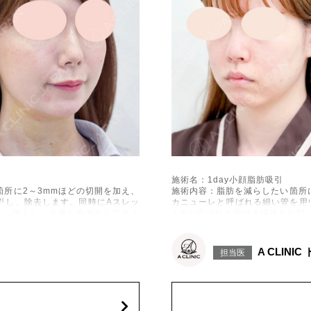
施術名：1day小顔脂肪吸引
所に2～3mmほどの切開を加え、
施術内容：脂肪を減らしたい箇所
引し、除去します。同時にAスレッ
カニューレと呼ばれる細い管を用
下へ挿入し、皮膚を内側から引き上
ド®と呼ばれる溶ける繊維をお顔
げて固定します。
施術時間：約30分程
出血、引き攣れ感などが術後一時的
リスク、副作用：赤み、熱感、痛
A CLINI
担当医
、左右差、施術箇所の知覚鈍麻、ぼ
に生じることがございます。また
、繊維の突出などを生じることがご
こつき、硬結、瘢痕化、色素沈着
ざいます。
費用：通常価格 437,800円(税込)
顔の脂肪吸引箇所の追加 1ヶ所ごと+1