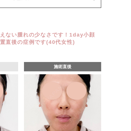
込)
えない腫れの少なさです！1day小顔
置直後の症例です(40代女性)
施術直後