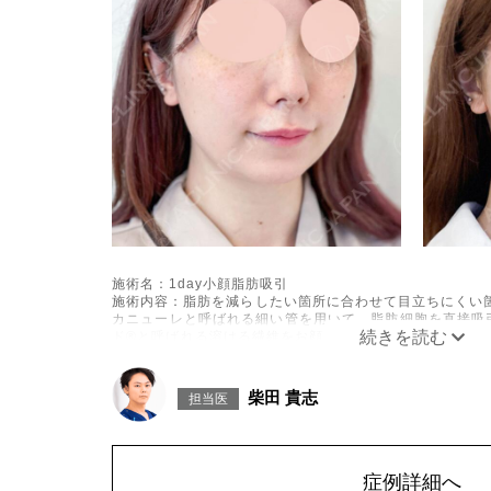
施術名：1day小顔脂肪吸引
施術内容：脂肪を減らしたい箇所に合わせて目立ちにくい箇
カニューレと呼ばれる細い管を用いて、脂肪細胞を直接吸
ド®と呼ばれる溶ける繊維をお顔の目立たない部分から皮
げて固定します。
施術時間：約30分程
リスク、副作用：赤み、熱感、痛み、しびれ、むくみ、内
柴田 貴志
担当医
に生じることがございます。また、稀に貧血、細菌感染症
こつき、硬結、瘢痕化、色素沈着、脂肪塞栓、皮膚のよれ
ざいます。
費用：通常価格 437,800円(税込)
顔の脂肪吸引箇所の追加 1ヶ所ごと+162,800円(税込)
症例詳細へ