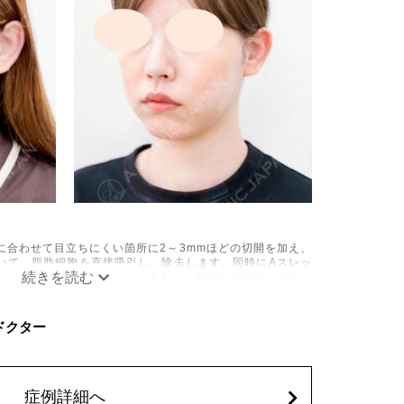
に合わせて目立ちにくい箇所に2～3mmほどの切開を加え、
いて、脂肪細胞を直接吸引し、除去します。同時にAスレッ
の目立たない部分から皮下へ挿入し、皮膚を内側から引き上
み、しびれ、むくみ、内出血、引き攣れ感などが術後一時的
C ドクター
、稀に貧血、細菌感染症、左右差、施術箇所の知覚鈍麻、ぼ
、脂肪塞栓、皮膚のよれ、繊維の突出などを生じることがご
62,800円(税込)
症例詳細へ