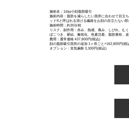
施術名：1day小顔脂肪吸引
施術内容：脂肪を減らしたい箇所に合わせて目立ち
ッド®と呼ばれる溶ける繊維をお顔の目立たない部
施術時間：約30分程
リスク、副作用：赤み、熱感、痛み、しびれ、むく
ぼこつき、硬結、瘢痕化、色素沈着、脂肪塞栓、皮
費用：通常価格 437,800円(税込)
顔の脂肪吸引箇所の追加 1ヶ所ごと+162,800円(税
オプション：笑気麻酔 3,300円(税込)