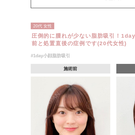
オプション：笑気麻酔 3,300円(税込)
20代
女性
圧倒的に腫れが少ない脂肪吸引！1da
前と処置直後の症例です(20代女性)
#1day小顔脂肪吸引
施術前