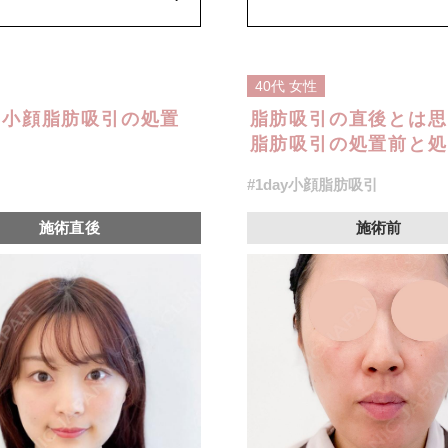
オプション：笑気麻酔 3,300円(税
40代
女性
y小顔脂肪吸引の処置
脂肪吸引の直後とは思
脂肪吸引の処置前と処
#1day小顔脂肪吸引
施術直後
施術前