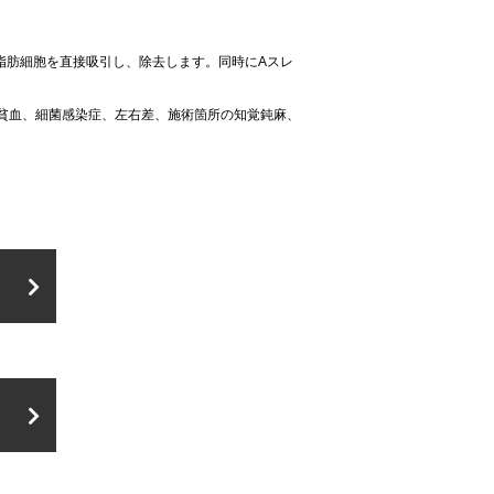
脂肪細胞を直接吸引し、除去します。同時にAスレ
貧血、細菌感染症、左右差、施術箇所の知覚鈍麻、