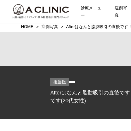
診療メニュ
症例写
ー
真
HOME
症例写真
Afterはなんと脂肪吸引の直後で
担当医
Afterはなんと脂肪吸引の直後
です(20代女性)