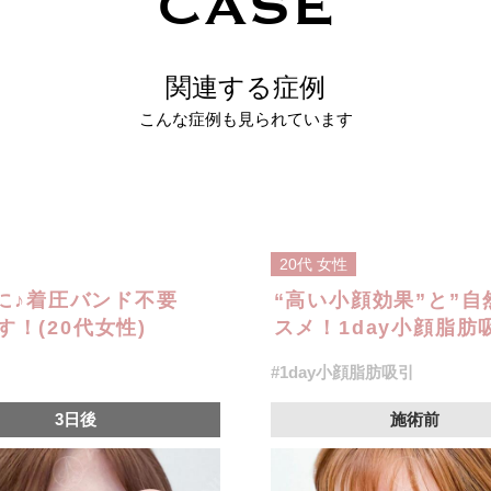
CASE
関連する症例
こんな症例も見られています
20代
女性
に♪着圧バンド不要
“高い小顔効果”と”
す！(20代女性)
スメ！1day小顔脂肪
#1day小顔脂肪吸引
3日後
施術前