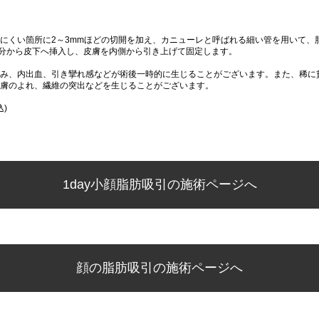
後
にくい箇所に2～3mmほどの切開を加え、カニューレと呼ばれる細い管を用いて、
分から皮下へ挿入し、皮膚を内側から引き上げて固定します。
み、内出血、引き攣れ感などが術後一時的に生じることがございます。また、稀に
膚のよれ、繊維の突出などを生じることがございます。
込)
1day小顔脂肪吸引の施術ページへ
顔の脂肪吸引の施術ページへ