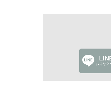
LI
お得なク