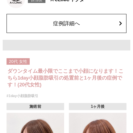
担当医
染症、左右差、施術箇所の知覚鈍麻、ぼこつき、硬結、瘢痕化、色素沈
着、脂肪塞栓、皮膚のよれ、繊維の突出などを生じることがございます。
費用：通常価格 437,800円(税込)
顔の脂肪吸引箇所の追加 1ヶ所ごと+162,800円(税込)
オプション：笑気麻酔 3,300円(税込)
症例詳細へ
20代
女性
ダウンタイム最小限でここまで小顔になります！こ
ちら1day小顔脂肪吸引の処置前と1ヶ月後の症例で
す！(20代女性)
#1day小顔脂肪吸引
施術前
1ヶ月後