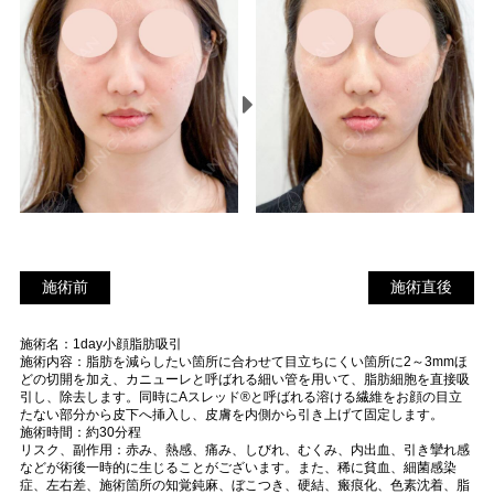
施術前
施
施術前
施術直後
術
施術名：1day小顔脂肪吸引
直
施術内容：脂肪を減らしたい箇所に合わせて目立ちにくい箇所に2～3mmほ
後
どの切開を加え、カニューレと呼ばれる細い管を用いて、脂肪細胞を直接吸
引し、除去します。同時にAスレッド®と呼ばれる溶ける繊維をお顔の目立
たない部分から皮下へ挿入し、皮膚を内側から引き上げて固定します。
施術時間：約30分程
リスク、副作用：赤み、熱感、痛み、しびれ、むくみ、内出血、引き攣れ感
などが術後一時的に生じることがございます。また、稀に貧血、細菌感染
症、左右差、施術箇所の知覚鈍麻、ぼこつき、硬結、瘢痕化、色素沈着、脂