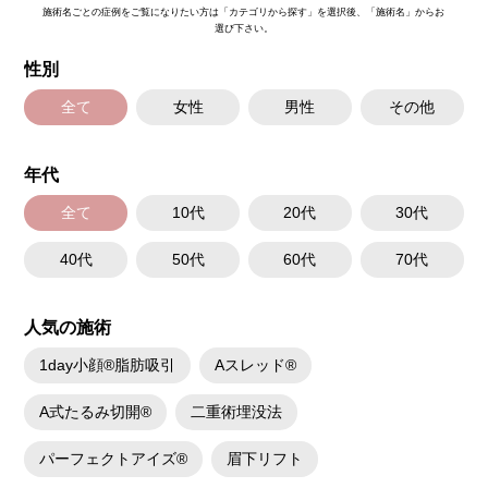
施術名ごとの症例をご覧になりたい方は「カテゴリから探す」を選択後、「施術名」からお
選び下さい。
性別
全て
女性
男性
その他
年代
全て
10代
20代
30代
40代
50代
60代
70代
人気の施術
1day小顔®脂肪吸引
Aスレッド®
A式たるみ切開®
二重術埋没法
パーフェクトアイズ®
眉下リフト