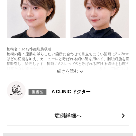
施術名：1day小顔脂肪吸引
施術内容：脂肪を減らしたい箇所に合わせて目立ちにくい箇所に2～3mm
ほどの切開を加え、カニューレと呼ばれる細い管を用いて、脂肪細胞を直
接吸引し、除去します。同時にAスレッド®と呼ばれる溶ける繊維をお顔の
目立たない部分から皮下へ挿入し、皮膚を内側から引き上げて固定しま
す。
施術時間：約30分程
リスク、副作用：赤み、熱感、痛み、しびれ、むくみ、内出血、引き攣れ
感などが術後一時的に生じることがございます。また、稀に貧血、細菌感
A CLINIC ドクター
担当医
染症、左右差、施術箇所の知覚鈍麻、ぼこつき、硬結、瘢痕化、色素沈
着、脂肪塞栓、皮膚のよれ、繊維の突出などを生じることがございます。
費用：通常価格 437,800円(税込)
顔の脂肪吸引箇所の追加 1ヶ所ごと+162,800円(税込)
オプション：笑気麻酔 3,300円(税込)
症例詳細へ