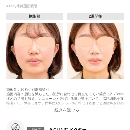
#1day小顔脂肪吸引
施術前
2週間後
施術名：1day小顔脂肪吸引
施術内容：脂肪を減らしたい箇所に合わせて目立ちにくい箇所に2～3mm
ほどの切開を加え、カニューレと呼ばれる細い管を用いて、脂肪細胞を直
接吸引し、除去します。同時にAスレッド®と呼ばれる溶ける繊維をお顔の
目立たない部分から皮下へ挿入し、皮膚を内側から引き上げて固定しま
す。
施術時間：約30分程
リスク、副作用：赤み、熱感、痛み、しびれ、むくみ、内出血、引き攣れ
感などが術後一時的に生じることがございます。また、稀に貧血、細菌感
A CLINIC ドクター