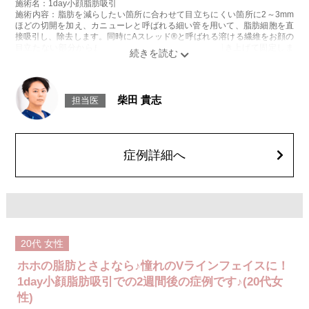
施術名：1day小顔脂肪吸引
施術内容：脂肪を減らしたい箇所に合わせて目立ちにくい箇所に2～3mm
ほどの切開を加え、カニューレと呼ばれる細い管を用いて、脂肪細胞を直
接吸引し、除去します。同時にAスレッド®と呼ばれる溶ける繊維をお顔の
目立たない部分から皮下へ挿入し、皮膚を内側から引き上げて固定しま
す。
施術時間：約30分程
リスク、副作用：赤み、熱感、痛み、しびれ、むくみ、内出血、引き攣れ
感などが術後一時的に生じることがございます。また、稀に貧血、細菌感
柴田 貴志
担当医
染症、左右差、施術箇所の知覚鈍麻、ぼこつき、硬結、瘢痕化、色素沈
着、脂肪塞栓、皮膚のよれ、繊維の突出などを生じることがございます。
費用：通常価格 437,800円(税込)
顔の脂肪吸引箇所の追加 1ヶ所ごと+162,800円(税込)
オプション：笑気麻酔 3,300円(税込)
症例詳細へ
20代
女性
ホホの脂肪とさよなら♪憧れのVラインフェイスに！
1day小顔脂肪吸引での2週間後の症例です♪(20代女
性)