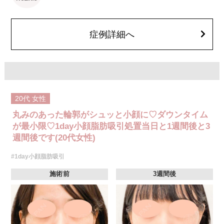
着、脂肪塞栓、皮膚のよれ、繊維の突出などを生じることがございます。
費用：通常価格 437,800円(税込)
顔の脂肪吸引箇所の追加 1ヶ所ごと+162,800円(税込)
オプション：笑気麻酔 3,300円(税込)
症例詳細へ
20代
女性
丸みのあった輪郭がシュッと小顔に♡ダウンタイム
が最小限♡1day小顔脂肪吸引処置当日と1週間後と3
週間後です(20代女性)
#1day小顔脂肪吸引
施術前
3週間後