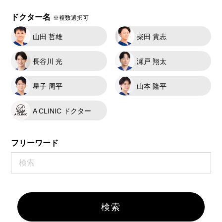
ドクター名
※複数選択可
山田 哲雄
柴田 貴志
長谷川 光
瀬戸 翔太
星子 周平
山本 隆平
A CLINIC ドクター
フリーワード