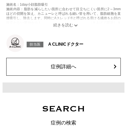
施術名：1day小顔脂肪吸引
施術内容：脂肪を減らしたい箇所に合わせて目立ちにくい箇所に2～3mm
ほどの切開を加え、カニューレと呼ばれる細い管を用いて、脂肪細胞を直
接吸引し、除去します。同時にAスレッド®と呼ばれる溶ける繊維をお顔の
目立たない部分から皮下へ挿入し、皮膚を内側から引き上げて固定しま
す。
施術時間：約30分程
リスク、副作用：赤み、熱感、痛み、しびれ、むくみ、内出血、引き攣れ
感などが術後一時的に生じることがございます。また、稀に貧血、細菌感
A CLINICドクター
担当医
染症、左右差、施術箇所の知覚鈍麻、ぼこつき、硬結、瘢痕化、色素沈
着、脂肪塞栓、皮膚のよれ、繊維の突出などを生じることがございます。
費用：通常価格 437,800円(税込)
顔の脂肪吸引箇所の追加 1ヶ所ごと+162,800円(税込)
オプション：笑気麻酔 3,300円(税込)
症例詳細へ
SEARCH
症例の検索