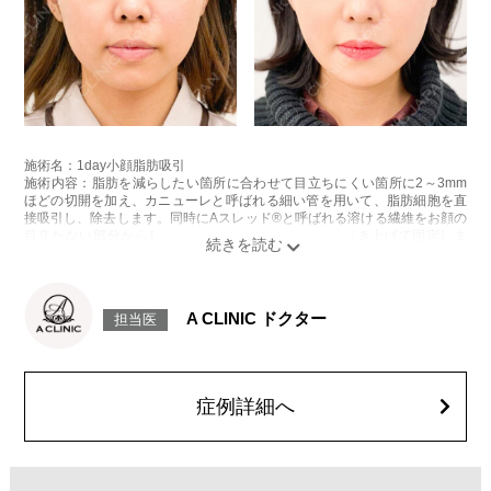
施術名：1day小顔脂肪吸引
施術内容：脂肪を減らしたい箇所に合わせて目立ちにくい箇所に2～3mm
ほどの切開を加え、カニューレと呼ばれる細い管を用いて、脂肪細胞を直
接吸引し、除去します。同時にAスレッド®と呼ばれる溶ける繊維をお顔の
目立たない部分から皮下へ挿入し、皮膚を内側から引き上げて固定しま
す。
施術時間：約30分程
リスク、副作用：赤み、熱感、痛み、しびれ、むくみ、内出血、引き攣れ
感などが術後一時的に生じることがございます。また、稀に貧血、細菌感
A CLINIC ドクター
担当医
染症、左右差、施術箇所の知覚鈍麻、ぼこつき、硬結、瘢痕化、色素沈
着、脂肪塞栓、皮膚のよれ、繊維の突出などを生じることがございます。
費用：通常価格 437,800円(税込)
顔の脂肪吸引箇所の追加 1ヶ所ごと+162,800円(税込)
オプション：笑気麻酔 3,300円(税込)
症例詳細へ