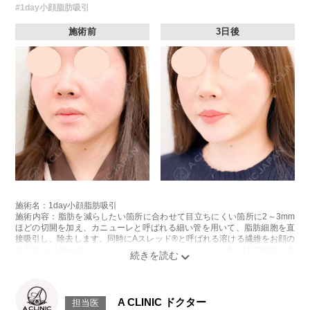
#1day小顔脂肪吸引
施術前
3日後
施術名：1day小顔脂肪吸引
施術内容：脂肪を減らしたい箇所に合わせて目立ちにくい箇所に2～3mm
ほどの切開を加え、カニューレと呼ばれる細い管を用いて、脂肪細胞を直
接吸引し、除去します。同時にAスレッド®と呼ばれる溶ける繊維をお顔の
目立たない部分から皮下へ挿入し、皮膚を内側から引き上げて固定しま
す。
施術時間：約30分程
リスク、副作用：赤み、熱感、痛み、しびれ、むくみ、内出血、引き攣れ
感などが術後一時的に生じることがございます。また、稀に貧血、細菌感
A CLINIC ドクター
担当医
染症、左右差、施術箇所の知覚鈍麻、ぼこつき、硬結、瘢痕化、色素沈