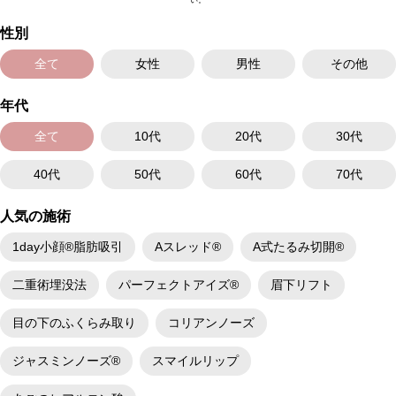
い。
性別
全て
女性
男性
その他
年代
全て
10代
20代
30代
40代
50代
60代
70代
人気の施術
1day小顔®脂肪吸引
Aスレッド®
A式たるみ切開®
二重術埋没法
パーフェクトアイズ®
眉下リフト
目の下のふくらみ取り
コリアンノーズ
ジャスミンノーズ®
スマイルリップ