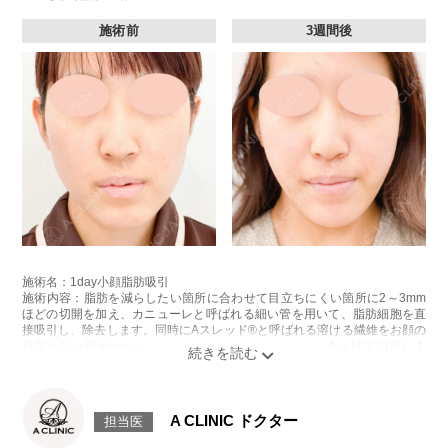
施術前
3週間後
施術名：1day小顔脂肪吸引
施術内容：脂肪を減らしたい箇所に合わせて目立ちにくい箇所に2～3mm
ほどの切開を加え、カニューレと呼ばれる細い管を用いて、脂肪細胞を直
接吸引し、除去します。同時にAスレッド®と呼ばれる溶ける繊維をお顔の
目立たない部分から皮下へ挿入し、皮膚を内側から引き上げて固定しま
す。
施術時間：約30分程
リスク、副作用：赤み、熱感、痛み、しびれ、むくみ、内出血、引き攣れ
感などが術後一時的に生じることがございます。また、稀に貧血、細菌感
A CLINIC ドクター
担当医
染症、左右差、施術箇所の知覚鈍麻、ぼこつき、硬結、瘢痕化、色素沈
着、脂肪塞栓、皮膚のよれ、繊維の突出などを生じることがございます。