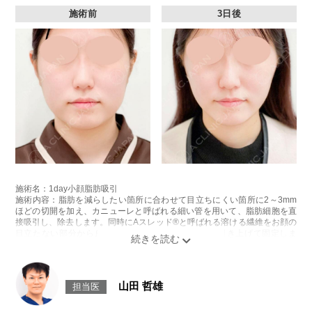
施術前
3日後
施術名：1day小顔脂肪吸引
施術内容：脂肪を減らしたい箇所に合わせて目立ちにくい箇所に2～3mm
ほどの切開を加え、カニューレと呼ばれる細い管を用いて、脂肪細胞を直
接吸引し、除去します。同時にAスレッド®と呼ばれる溶ける繊維をお顔の
目立たない部分から皮下へ挿入し、皮膚を内側から引き上げて固定しま
す。
施術時間：約30分程
リスク、副作用：赤み、熱感、痛み、しびれ、むくみ、内出血、引き攣れ
感などが術後一時的に生じることがございます。また、稀に貧血、細菌感
山田 哲雄
担当医
染症、左右差、施術箇所の知覚鈍麻、ぼこつき、硬結、瘢痕化、色素沈
着、脂肪塞栓、皮膚のよれ、繊維の突出などを生じることがございます。
費用：通常価格 437,800円(税込)