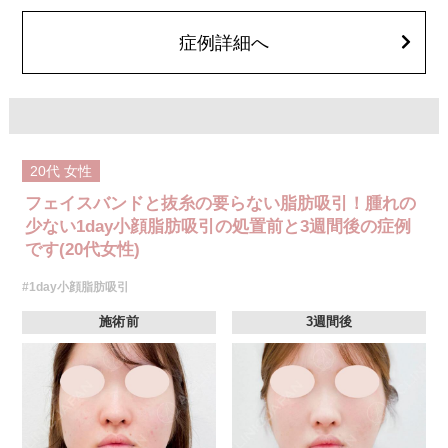
顔の脂肪吸引箇所の追加 1ヶ所ごと+162,800円(税込)
オプション：笑気麻酔 3,300円(税込)
症例詳細へ
20代
女性
フェイスバンドと抜糸の要らない脂肪吸引！腫れの
少ない1day小顔脂肪吸引の処置前と3週間後の症例
です(20代女性)
#1day小顔脂肪吸引
施術前
3週間後