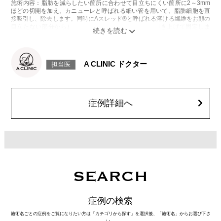
施術内容：脂肪を減らしたい箇所に合わせて目立ちにくい箇所に2～3mm
ほどの切開を加え、カニューレと呼ばれる細い管を用いて、脂肪細胞を直
接吸引し、除去します。同時にAスレッド®と呼ばれる溶ける繊維をお顔の
目立たない部分から皮下へ挿入し、皮膚を内側から引き上げて固定しま
す。
施術時間：約30分程
リスク、副作用：赤み、熱感、痛み、しびれ、むくみ、内出血、引き攣れ
感などが術後一時的に生じることがございます。また、稀に貧血、細菌感
A CLINIC ドクター
担当医
染症、左右差、施術箇所の知覚鈍麻、ぼこつき、硬結、瘢痕化、色素沈
着、脂肪塞栓、皮膚のよれ、繊維の突出などを生じることがございます。
費用：通常価格 437,800円(税込)
顔の脂肪吸引箇所の追加 1ヶ所ごと+162,800円(税込)
オプション：笑気麻酔 3,300円(税込)
症例詳細へ
SEARCH
症例の検索
施術名ごとの症例をご覧になりたい方は「カテゴリから探す」を選択後、「施術名」からお選び下さ