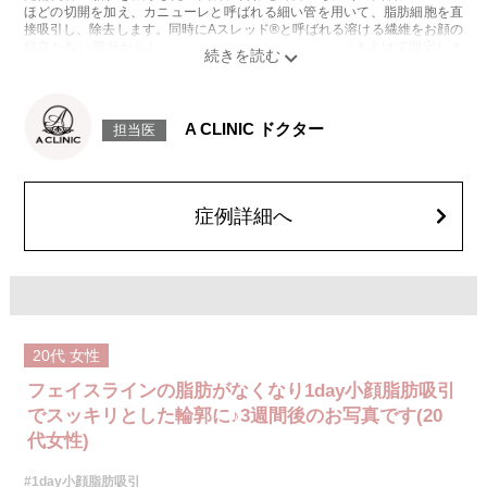
ほどの切開を加え、カニューレと呼ばれる細い管を用いて、脂肪細胞を直
接吸引し、除去します。同時にAスレッド®と呼ばれる溶ける繊維をお顔の
目立たない部分から皮下へ挿入し、皮膚を内側から引き上げて固定しま
す。
施術時間：約30分程
リスク、副作用：赤み、熱感、痛み、しびれ、むくみ、内出血、引き攣れ
感などが術後一時的に生じることがございます。また、稀に貧血、細菌感
A CLINIC ドクター
担当医
染症、左右差、施術箇所の知覚鈍麻、ぼこつき、硬結、瘢痕化、色素沈
着、脂肪塞栓、皮膚のよれ、繊維の突出などを生じることがございます。
費用：通常価格 437,800円(税込)
顔の脂肪吸引箇所の追加 1ヶ所ごと+162,800円(税込)
オプション：笑気麻酔 3,300円(税込)
症例詳細へ
20代
女性
フェイスラインの脂肪がなくなり1day小顔脂肪吸引
でスッキリとした輪郭に♪3週間後のお写真です(20
代女性)
#1day小顔脂肪吸引