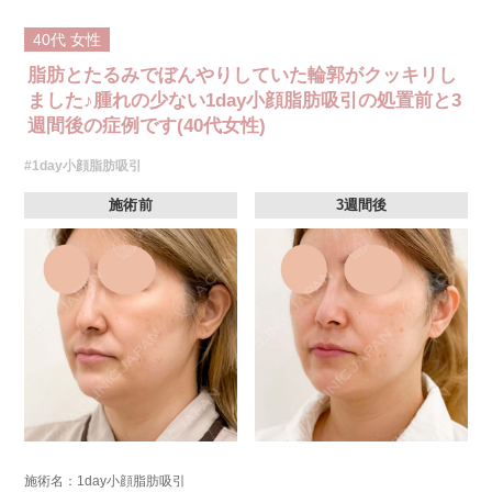
40代
女性
脂肪とたるみでぼんやりしていた輪郭がクッキリし
ました♪腫れの少ない1day小顔脂肪吸引の処置前と3
週間後の症例です(40代女性)
#1day小顔脂肪吸引
施術前
3週間後
施術名：1day小顔脂肪吸引