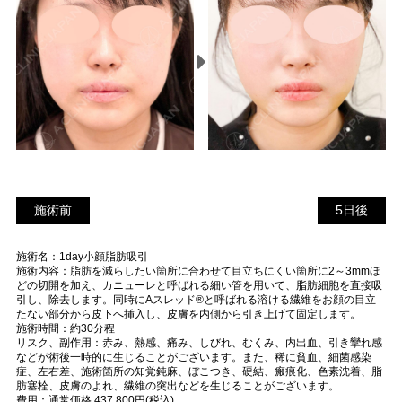
施術前
5
施術前
5日後
日
施術名：1day小顔脂肪吸引
後
施術内容：脂肪を減らしたい箇所に合わせて目立ちにくい箇所に2～3mmほ
どの切開を加え、カニューレと呼ばれる細い管を用いて、脂肪細胞を直接吸
引し、除去します。同時にAスレッド®と呼ばれる溶ける繊維をお顔の目立
たない部分から皮下へ挿入し、皮膚を内側から引き上げて固定します。
施術時間：約30分程
リスク、副作用：赤み、熱感、痛み、しびれ、むくみ、内出血、引き攣れ感
などが術後一時的に生じることがございます。また、稀に貧血、細菌感染
症、左右差、施術箇所の知覚鈍麻、ぼこつき、硬結、瘢痕化、色素沈着、脂
肪塞栓、皮膚のよれ、繊維の突出などを生じることがございます。
費用：通常価格 437,800円(税込)