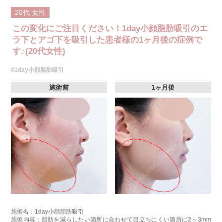
20代
女性
この変化にご注目ください！1day小顔脂肪吸引のエ
ラ下とアゴ下を吸引した患者様の1ヶ月後の症例で
す♪(20代女性)
#1day小顔脂肪吸引
施術前
1ヶ月後
施術名：1day小顔脂肪吸引
施術内容：脂肪を減らしたい箇所に合わせて目立ちにくい箇所に2～3mm