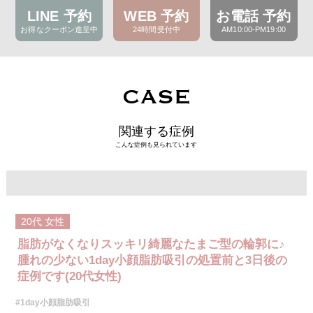
LINE 予約
WEB 予約
お電話 予約
お得なクーポン進呈中
24時間受付中
AM10:00-PM19:00
CASE
関連する症例
こんな症例も見られています
20代
女性
脂肪がなくなりスッキリ綺麗なたまご型の輪郭に♪
腫れの少ない1day小顔脂肪吸引の処置前と3日後の
症例です(20代女性)
#1day小顔脂肪吸引