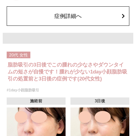
費用：通常価格 437,800円(税込)
顔の脂肪吸引箇所の追加 1ヶ所ごと+162,800円(税込)
オプション：笑気麻酔 3,300円(税込)
症例詳細へ
20代
女性
脂肪吸引の3日後でこの腫れの少なさやダウンタイ
ムの短さが自慢です！腫れが少ない1day小顔脂肪吸
引の処置前と3日後の症例です(20代女性)
#1day小顔脂肪吸引
施術前
3日後