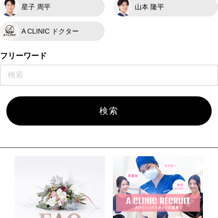
星子 周平
山本 隆平
A CLINIC ドクター
フリーワード