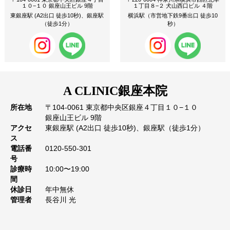
１０−１０ 銀座山王ビル 9階
１丁目８−２ 犬山西口ビル ４階
東銀座駅 (A2出口 徒歩10秒)、銀座駅
横浜駅（市営地下鉄9番出口 徒歩10
（徒歩1分）
秒）
A CLINIC
銀座本院
所在地
〒104-0061 東京都中央区銀座４丁目１０−１０
銀座山王ビル 9階
アクセ
東銀座駅 (A2出口 徒歩10秒)、銀座駅（徒歩1分）
ス
電話番
0120-550-301
号
診療時
10:00〜19:00
間
休診日
年中無休
管理者
長谷川 光