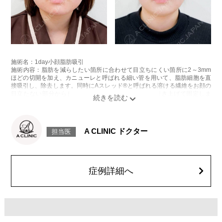
施術名：1day小顔脂肪吸引
施術内容：脂肪を減らしたい箇所に合わせて目立ちにくい箇所に2～3mm
ほどの切開を加え、カニューレと呼ばれる細い管を用いて、脂肪細胞を直
接吸引し、除去します。同時にAスレッド®と呼ばれる溶ける繊維をお顔の
目立たない部分から皮下へ挿入し、皮膚を内側から引き上げて固定しま
す。
施術時間：約30分程
リスク、副作用：赤み、熱感、痛み、しびれ、むくみ、内出血、引き攣れ
感などが術後一時的に生じることがございます。また、稀に貧血、細菌感
A CLINIC ドクター
担当医
染症、左右差、施術箇所の知覚鈍麻、ぼこつき、硬結、瘢痕化、色素沈
着、脂肪塞栓、皮膚のよれ、繊維の突出などを生じることがございます。
費用：通常価格 437,800円(税込)
顔の脂肪吸引箇所の追加 1ヶ所ごと+162,800円(税込)
オプション：笑気麻酔 3,300円(税込)
症例詳細へ