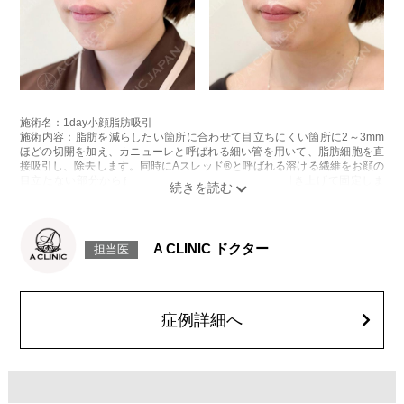
施術名：1day小顔脂肪吸引
施術内容：脂肪を減らしたい箇所に合わせて目立ちにくい箇所に2～3mm
ほどの切開を加え、カニューレと呼ばれる細い管を用いて、脂肪細胞を直
接吸引し、除去します。同時にAスレッド®と呼ばれる溶ける繊維をお顔の
目立たない部分から皮下へ挿入し、皮膚を内側から引き上げて固定しま
す。
施術時間：約30分程
リスク、副作用：赤み、熱感、痛み、しびれ、むくみ、内出血、引き攣れ
感などが術後一時的に生じることがございます。また、稀に貧血、細菌感
A CLINIC ドクター
担当医
染症、左右差、施術箇所の知覚鈍麻、ぼこつき、硬結、瘢痕化、色素沈
着、脂肪塞栓、皮膚のよれ、繊維の突出などを生じることがございます。
費用：通常価格 437,800円(税込)
顔の脂肪吸引箇所の追加 1ヶ所ごと+162,800円(税込)
オプション：笑気麻酔 3,300円(税込)
症例詳細へ