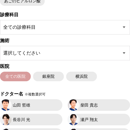
あごのヒアルロン酸
診療科目
施術
医院
全ての医院
銀座院
横浜院
ドクター名
※複数選択可
山田 哲雄
柴田 貴志
長谷川 光
瀬戸 翔太